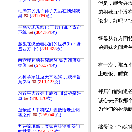
但是，继母并
毛泽东的儿子孙子先后在朝鲜献
弟姐妹五个没
身
🖼️
(
881,050
次)
论少，好吗？”
半岛实现无核化 王岐山说了肯定
不算
🖼️
(
304,164
次)
继母从各方面
魔鬼在统治着我们的世界(8)：渗
弟姐妹之间发生
透西方(下) (
384,423
次)
白宫授勋的荣耀时刻 祷告词贯穿
有一次，那五
始终
🖼️
(
576,974
次)
上吃饭、睡觉，
大科学家往返天堂地狱 完成神旨
意(23)
🖼️
(
213,427
次)
邻居们都知道
习近平大连亮出底牌 川普称是好
事
🖼️
(
340,170
次)
诚心要搭救那
为他们的死活瞎
逛景点！中科院井盖败给老江访
德之作
🖼️
(
298,048
次)
九评编辑部：魔鬼在统治着我们
继母说：“假
的世界(1) (
356,795
次)