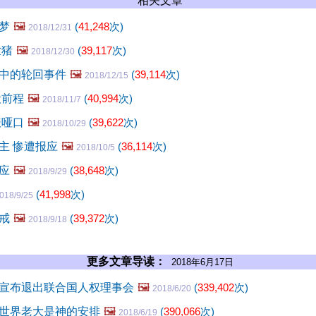
相关文章
梦
🖼️
(
41,248
次)
2018/12/31
世猪
🖼️
(
39,117
次)
2018/12/30
中的轮回事件
🖼️
(
39,114
次)
2018/12/15
毁前程
🖼️
(
40,994
次)
2018/11/7
报哑口
🖼️
(
39,622
次)
2018/10/29
主 惨遭报应
🖼️
(
36,114
次)
2018/10/5
应
🖼️
(
38,648
次)
2018/9/29
(
41,998
次)
018/9/25
戒
🖼️
(
39,372
次)
2018/9/18
更多文章导读：
2018年6月17日
宣布退出联合国人权理事会
🖼️
(
339,402
次)
2018/6/20
世界老大是神的安排
🖼️
(
390,066
次)
2018/6/19