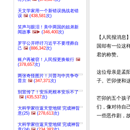
天文学家用一个新错误挑战老错
误
🖼️
(
438,581
次)
笑声与眼泪！美中两国的姐弟新
闻故事
🖼️▶️
(
346,400
次)
【人民报消息
罗宇公开呼吁习近平不要埋葬自
国却有一位这
己
🖼️
(
886,342
次)
君的称赞。

账户再被窃！人民报更换银行
🖼️
(
378,657
次)
这位母亲是孟
两张奇怪图片！川普与中共争夺
子。芒卯便和
普京
🖼️
(
347,371
次)
别宣传了！安乐死根本安乐不了
🖼️
(
435,537
次)
芒卯的五个孩
们，像对待自
大科学家往返天堂地狱 完成神旨
意(25)
🖼️
(
278,613
次)
一些恶作剧，
大科学家往返天堂地狱 完成神旨
意(24)
🖼️
(
234,383
次)