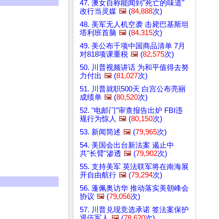
47. 澳女自称能闻到"死亡的味道"
改行当灵媒
🖼️
(
84,888
次)
48. 美军无人机空袭 击毙巴基斯坦
塔利班首脑
🖼️
(
84,315
次)
49. 美公布千项中国商品清单 7月
对818项课重税
🖼️
(
82,575
次)
50. 川普视频讲话 为和平值得去努
力付出
🖼️
(
81,027
次)
51. 川普就职500天 白宫公布亮丽
成绩单
🖼️
(
80,520
次)
52. "电邮门"审查报告出炉 FBI违
规行为惊人
🖼️
(
80,150
次)
53. 新闻简述
🖼️
(
79,965
次)
54. 美国会出台新法案 遏止中
共"长臂"渗透
🖼️
(
79,902
次)
55. 支持美军 英法联军将在南海展
开自由航行
🖼️
(
79,294
次)
56. 蓬佩奥访华 推动落实美朝峰会
协议
🖼️
(
79,056
次)
57. 川普兑现竞选承诺 签法案保护
退伍军人
🖼️
(
78,620
次)