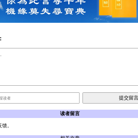
:
读者留言
反馈。