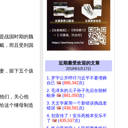
是战国时期的魏
戴，而且受到国
近期最受欢迎的文章
2018年6月17日
妻，留下五个孩
1. 罗宇公开呼吁习近平不要埋葬
自己
🖼️
(
886,342
次)
2. 毛泽东的儿子孙子先后在朝鲜
献身
🖼️
(
881,050
次)
他们，关心他
3. 天文学家用一个新错误挑战老
给这个继母制造
错误
🖼️
(
438,581
次)
4. 别宣传了！安乐死根本安乐不
了
🖼️
(
435,537
次)