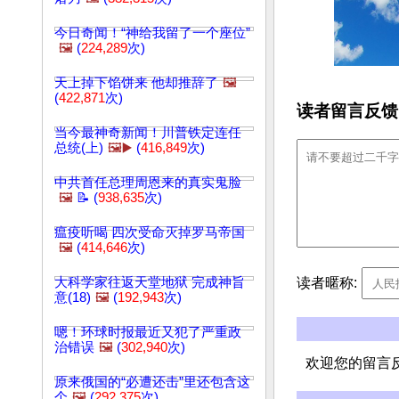
今日奇闻！“神给我留了一个座位”
🖼️
(
224,289
次)
天上掉下馅饼来 他却推辞了
🖼️
(
422,871
次)
读者留言反馈
当今最神奇新闻！川普铁定连任
总统(上)
🖼️▶️
(
416,849
次)
中共首任总理周恩来的真实鬼脸
🖼️
📝 (
938,635
次)
瘟疫听喝 四次受命灭掉罗马帝国
🖼️
(
414,646
次)
读者暱称:
大科学家往返天堂地狱 完成神旨
意(18)
🖼️
(
192,943
次)
嗯！环球时报最近又犯了严重政
治错误
🖼️
(
302,940
次)
欢迎您的留言
原来俄国的“必遭还击”里还包含这
个
🖼️
(
292,375
次)