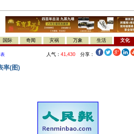
国际
奇闻
灾祸
万象
生活
文化
人气：
41,430
分享：
发表
率(图)