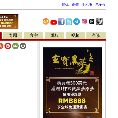
简体
-
正體
-
手机版
-
电子报
专题
寰宇
维权
视频
杂谈