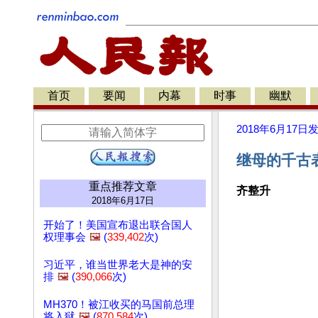
首页
要闻
内幕
时事
幽默
2018年6月17日
继母的千古表
重点推荐文章
齐整升
2018年6月17日
开始了！美国宣布退出联合国人
权理事会
🖼️
(
339,402
次)
习近平，谁当世界老大是神的安
排
🖼️
(
390,066
次)
MH370！被江收买的马国前总理
将入狱
🖼️
(
870,584
次)