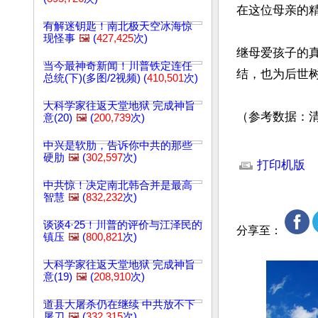
在这位母亲的
有解迷钥匙！南北极天空冰海惊
现怪事
🖼️
(
427,425
次)
继母爱孩子的
当今最神奇新闻！川普铁定连任
结，也为后世树
总统(下)(多图/2视频) (
410,501
次)
大科学家往返天堂地狱 完成神旨
（参考数据：
意(20)
🖼️
(
200,739
次)
中兴是软肋，告诉你中共的那些
文章网址: http://w
硬肋
🖼️
(
302,597
次)
打印机版
中共惊！决定南北韩合并是最高
智慧
🖼️
(
832,232
次)
谈谈4·25！川普的评价与江泽民的
分享至：
镇压
🖼️
(
800,821
次)
大科学家往返天堂地狱 完成神旨
意(19)
🖼️
(
208,910
次)
道县大屠杀仍在继续 中共放不下
屠刀
🖼️
(
332,315
次)