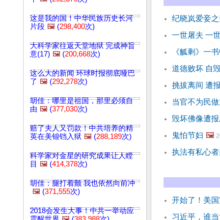
这是我的国！中华民族历史长河
纪晓岚爱妾之
片段
🖼️
(
298,400
次)
一世屠夫 一
大科学家往返天堂地狱 完成神旨
《觚剩》一书
意(17)
🖼️
(
200,668
次)
道德败坏 自
这么大的新闻 环球时报彻底哑巴
了
🖼️
(
292,278
次)
挑拔离间 遭
胡佳：哪里是祖国，那里必须自
当官不为民做
由
🖼️
(
377,030
次)
毁坏佛像遭报
赔了夫人又罚款！中共培养的精
鬼怕节妇
🖼️
英在美锒铛入狱
🖼️
(
288,189
次)
2
执法有私心者
科学家对金星的研究成果让人瞠
目
🖼️
(
414,378
次)
胡佳：腿打着颤 我也依然向前冲
🖼️
(
371,555
次)
开始了！美国
2018会发生大事！中共一举动应
习近平，谁当
震醒世界
🖼️
(
383,988
次)