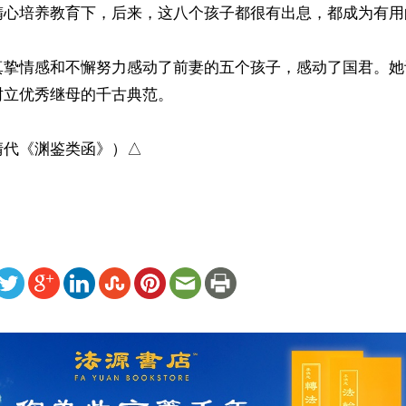
精心培养教育下，后来，这八个孩子都很有出息，都成为有用的
真挚情感和不懈努力感动了前妻的五个孩子，感动了国君。她
立优秀继母的千古典范。

清代《渊鉴类函》）△
ww.renminbao.com/rmb/articles/2018/6/17/67520.html