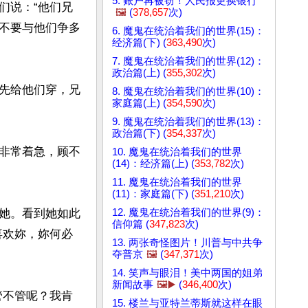
5. 账户再被窃！人民报更换银行
们说：“他们兄
🖼️
(
378,657
次)
不要与他们争多
6. 魔鬼在统治着我们的世界(15)：
经济篇(下) (
363,490
次)
7. 魔鬼在统治着我们的世界(12)：
政治篇(上) (
355,302
次)
先给他们穿，兄
8. 魔鬼在统治着我们的世界(10)：
家庭篇(上) (
354,590
次)
9. 魔鬼在统治着我们的世界(13)：
政治篇(下) (
354,337
次)
非常着急，顾不
10. 魔鬼在统治着我们的世界
(14)：经济篇(上) (
353,782
次)
11. 魔鬼在统治着我们的世界
(11)：家庭篇(下) (
351,210
次)
12. 魔鬼在统治着我们的世界(9)：
她。看到她如此
信仰篇 (
347,823
次)
喜欢妳，妳何必
13. 两张奇怪图片！川普与中共争
夺普京
🖼️
(
347,371
次)
14. 笑声与眼泪！美中两国的姐弟
新闻故事
🖼️▶️
(
346,400
次)
管不管呢？我肯
15. 楼兰与亚特兰蒂斯就这样在眼