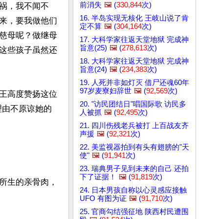
前消失
🖼️
(
330,844
次)
祸，我不闻不
16. 半岛实现无核化 王岐山说了肯
来，要我做他们
定不算
🖼️
(
304,164
次)
慈母呢？做继母
17. 大科学家往返天堂地狱 完成神
旨意(25)
🖼️
(
278,613
次)
这些孩子虽然还
18. 大科学家往返天堂地狱 完成神
旨意(24)
🖼️
(
234,383
次)
19. 人死并非如灯灭 借尸还魂60年
97岁麦寮妇辞世
🖼️
(
92,569
次)
王高度赞扬这位
20. "访民团结日"唱国际歌 访民多
理由不原谅她的
人被抓
🖼️
(
92,495
次)
21. 四川伤残老兵被打 上百战友齐
声援
🖼️
(
92,321
次)
22. 美监视器拍到有头有翅膀的"天
使"
🖼️
(
91,941
次)
23. 瑞典男子见到未来的自己 还拍
下了证据！
🖼️
(
91,819
次)
所生的亲骨肉，
24. 日本男孩自称以心灵感应接触
UFO 有图为证
🖼️
(
91,710
次)
25. 官商勾结强征地 陕西村民遭围