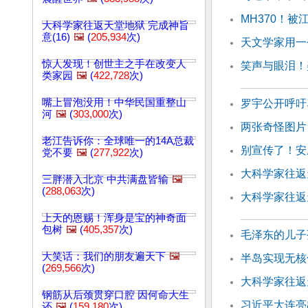
MH370！
大科学家往返天堂地狱 完成神旨
意(16)
🖼️
(
205,934
次)
天文学家用一
惊人发现！创世主之手在改变人
笑声与眼泪！
类家园
🖼️
(
422,728
次)
嘴上冒泡没用！中华民国重整山
罗宇公开呼吁
河
🖼️
(
303,000
次)
两张奇怪图片
老江告诉你：全球唯一的14A总裁
别宣传了！安
党不要
🖼️
(
277,922
次)
大科学家往返天
三胖潜入北京 中共满盘皆输
🖼️
(
288,063
次)
大科学家往返天
上天的恩赐！浑身是宝的神奇面
包树
🖼️
(
405,357
次)
毛泽东的儿子
大笑话：我们的朋友遍天下
🖼️
半岛实现无核
(
269,566
次)
大科学家往返天
钢筋从后颈贯穿口腔 因何命大生
习近平大连亮
还
🖼️
(
159,180
次)