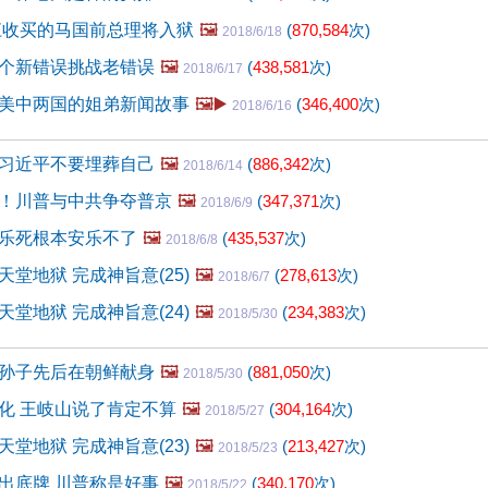
被江收买的马国前总理将入狱
🖼️
(
870,584
次)
2018/6/18
个新错误挑战老错误
🖼️
(
438,581
次)
2018/6/17
美中两国的姐弟新闻故事
🖼️▶️
(
346,400
次)
2018/6/16
习近平不要埋葬自己
🖼️
(
886,342
次)
2018/6/14
！川普与中共争夺普京
🖼️
(
347,371
次)
2018/6/9
乐死根本安乐不了
🖼️
(
435,537
次)
2018/6/8
堂地狱 完成神旨意(25)
🖼️
(
278,613
次)
2018/6/7
堂地狱 完成神旨意(24)
🖼️
(
234,383
次)
2018/5/30
孙子先后在朝鲜献身
🖼️
(
881,050
次)
2018/5/30
化 王岐山说了肯定不算
🖼️
(
304,164
次)
2018/5/27
堂地狱 完成神旨意(23)
🖼️
(
213,427
次)
2018/5/23
出底牌 川普称是好事
🖼️
(
340,170
次)
2018/5/22