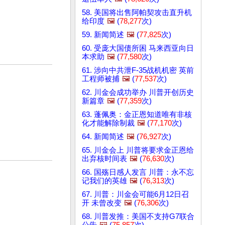
58. 美国将出售阿帕契攻击直升机
给印度
🖼️
(
78,277
次)
59. 新闻简述
🖼️
(
77,825
次)
60. 受庞大国债所困 马来西亚向日
本求助
🖼️
(
77,580
次)
61. 涉向中共泄F-35战机机密 英前
工程师被捕
🖼️
(
77,537
次)
62. 川金会成功举办 川普开创历史
新篇章
🖼️
(
77,359
次)
63. 蓬佩奥：金正恩知道唯有非核
化才能解除制裁
🖼️
(
77,170
次)
64. 新闻简述
🖼️
(
76,927
次)
65. 川金会上 川普将要求金正恩给
出弃核时间表
🖼️
(
76,630
次)
66. 国殇日感人发言 川普：永不忘
记我们的英雄
🖼️
(
76,313
次)
67. 川普：川金会可能6月12日召
开 未曾改变
🖼️
(
76,306
次)
68. 川普发推：美国不支持G7联合
公告
🖼️
(
75,857
次)