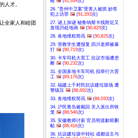
殴
🖼️
(
91,534
次)
人才。

26. "贵州中卫案"受害人被抓 妙答
犯上访罪
🖼️
(
91,393
次)
27. 谜上加谜 秘鲁纳斯卡线附近又
让全家人和睦团
发现25处地画
🖼️
(
90,829
次)
28. 各地维权简讯
🖼️
(
90,825
次)
29. 管教学生遭报复 四川老师被暴
打
🖼️
(
90,719
次)
30. 卡车司机大罢工 抗议市场遭垄
断
🖼️
(
90,232
次)
31. 全国多地卡车司机 拟举行大罢
工
🖼️
(
89,176
次)
32. 福建上千村民抗议建垃圾场 遭
警镇压
🖼️
(
88,692
次)
33. 各地维权简讯
🖼️
(
88,593
次)
34. 沪民青岛被截回 关入派出所铁
笼
🖼️
(
88,546
次)
35. 安徽教师讨薪 官员明道歉暗删
帖
🖼️
(
88,416
次)
36. 抗议建垃圾中转站 成都业主与