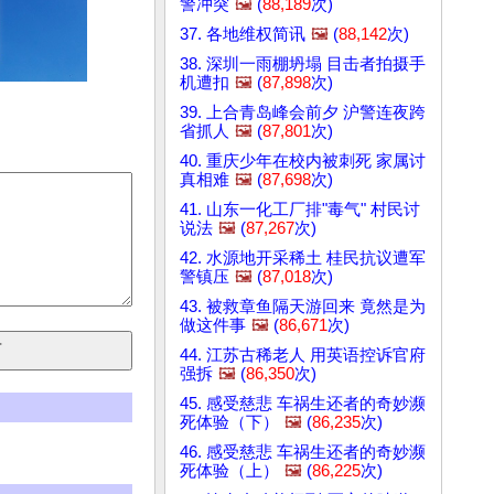
警冲突
🖼️
(
88,189
次)
37. 各地维权简讯
🖼️
(
88,142
次)
38. 深圳一雨棚坍塌 目击者拍摄手
机遭扣
🖼️
(
87,898
次)
39. 上合青岛峰会前夕 沪警连夜跨
省抓人
🖼️
(
87,801
次)
40. 重庆少年在校内被刺死 家属讨
真相难
🖼️
(
87,698
次)
41. 山东一化工厂排"毒气" 村民讨
说法
🖼️
(
87,267
次)
42. 水源地开采稀土 桂民抗议遭军
警镇压
🖼️
(
87,018
次)
43. 被救章鱼隔天游回来 竟然是为
做这件事
🖼️
(
86,671
次)
44. 江苏古稀老人 用英语控诉官府
强拆
🖼️
(
86,350
次)
45. 感受慈悲 车祸生还者的奇妙濒
死体验（下）
🖼️
(
86,235
次)
46. 感受慈悲 车祸生还者的奇妙濒
死体验（上）
🖼️
(
86,225
次)