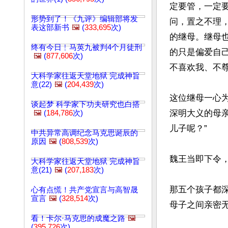
定要管，一定
形势到了！《九评》编辑部将发
问，置之不理
表这部新书
🖼️
(
333,695
次)
的继母。继母
终有今日﹗马英九被判4个月徒刑
的只是偏爱自
🖼️
(
877,606
次)
不喜欢我、不尊
大科学家往返天堂地狱 完成神旨
意(22)
🖼️
(
204,439
次)
这位继母一心
谈起梦 科学家下功夫研究也白搭
深明大义的母
🖼️
(
184,786
次)
儿子呢？”

中共异常高调纪念马克思诞辰的
原因
🖼️
(
808,539
次)
魏王当即下令，
大科学家往返天堂地狱 完成神旨
意(21)
🖼️
(
207,183
次)
那五个孩子都
心有点慌！共产党宣言与高智晟
宣言
🖼️
(
328,514
次)
母子之间亲密无
看！卡尔·马克思的成魔之路
🖼️
(
395,726
次)