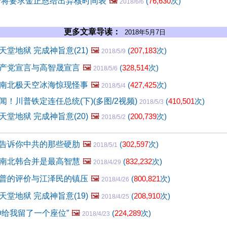
普将要求金正恩给出弃核时间表
🖼️
(
76,630
次)
2018/6/6
更多文章导读：
2018年5月7日
堂地狱 完成神旨意(21)
🖼️
(
207,183
次)
2018/5/9
产党宣言与高智晟宣言
🖼️
(
328,514
次)
2018/5/6
南北极天空冰海惊现怪事
🖼️
(
427,425
次)
2018/5/4
！川普铁定连任总统(下)(多图/2视频)
(
410,501
次)
2018/5/3
堂地狱 完成神旨意(20)
🖼️
(
200,739
次)
2018/5/2
告诉你中共的那些硬肋
🖼️
(
302,597
次)
2018/5/1
南北韩合并是最高智慧
🖼️
(
832,232
次)
2018/4/29
！川普的评价与江泽民的镇压
🖼️
(
800,821
次)
2018/4/26
堂地狱 完成神旨意(19)
🖼️
(
208,910
次)
2018/4/25
神给我留了一个座位”
🖼️
(
224,289
次)
2018/4/23