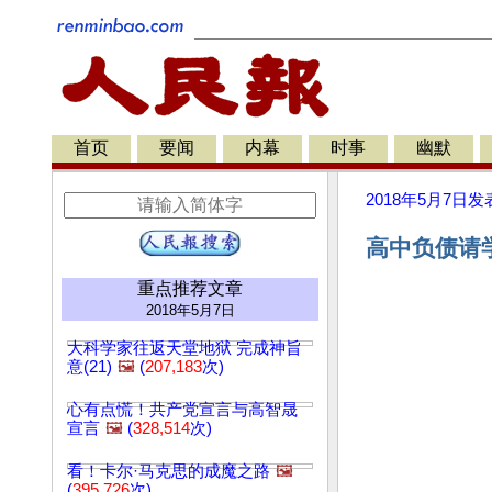
首页
要闻
内幕
时事
幽默
2018年5月7日
发
高中负债请学
重点推荐文章
2018年5月7日
大科学家往返天堂地狱 完成神旨
意(21)
🖼️
(
207,183
次)
心有点慌！共产党宣言与高智晟
宣言
🖼️
(
328,514
次)
看！卡尔·马克思的成魔之路
🖼️
(
395,726
次)