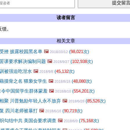
读者留言
反馈。
相关文章
受挫 披露校园黑名单
🖼️
(
98,021
次)
2018/10/12
罢课要求解决编制问题
🖼️
(
102,938
次)
2018/9/27
训被强迫吃泔水
🖼️
(
45,132
次)
2018/9/8
藉摸骨之名 猥亵女学生
🖼️
(
48,080
次)
2018/8/18
谁令中国留学生群体蒙羞
🖼️
(
554,201
次)
2018/8/10
相聚 川普勉励年轻人永不放弃
🖼️
(
85,526
次)
2018/6/28
复 四川老师被暴打
🖼️
(
90,719
次)
2018/6/16
织勾结中共 美国会要求调查
🖼️
(
75,168
次)
2018/6/9