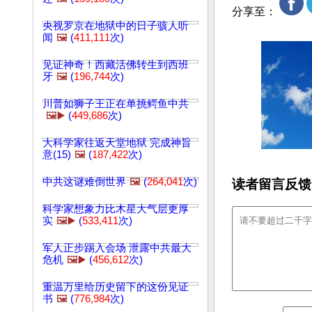
分享至：
央视罗京在地狱中的日子骇人听
闻
🖼️
(
411,111
次)
见证神奇！西藏活佛转生到西班
牙
🖼️
(
196,744
次)
川普如狮子王正在单挑鳄鱼中共
🖼️▶️
(
449,686
次)
大科学家往返天堂地狱 完成神旨
意(15)
🖼️
(
187,422
次)
中共这谜难倒世界
🖼️
(
264,041
次)
读者留言反馈
科学家想象力比木星大气层更厚
实
🖼️▶️
(
533,411
次)
军人正步踢入会场 泄露中共最大
危机
🖼️▶️
(
456,612
次)
重温万里给历史留下的这份见证
书
🖼️
(
776,984
次)