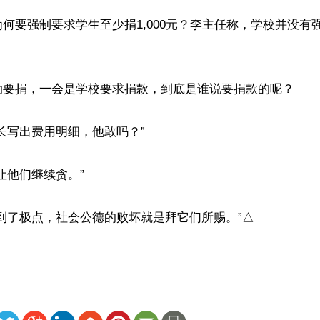
何要强制要求学生至少捐1,000元？李主任称，学校并没有
动要捐，一会是学校要求捐款，到底是谁说要捐款的呢？

长写出费用明细，他敢吗？”

让他们继续贪。”

到了极点，社会公德的败坏就是拜它们所赐。”△
ww.renminbao.com/rmb/articles/2018/5/7/67288.html