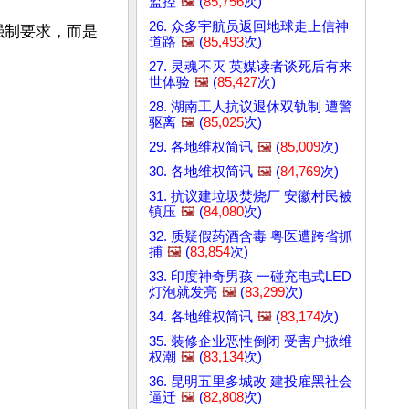
监控
🖼️
(
85,756
次)
26. 众多宇航员返回地球走上信神
强制要求，而是
道路
🖼️
(
85,493
次)
27. 灵魂不灭 英媒读者谈死后有来
世体验
🖼️
(
85,427
次)
28. 湖南工人抗议退休双轨制 遭警
驱离
🖼️
(
85,025
次)
29. 各地维权简讯
🖼️
(
85,009
次)
30. 各地维权简讯
🖼️
(
84,769
次)
31. 抗议建垃圾焚烧厂 安徽村民被
镇压
🖼️
(
84,080
次)
32. 质疑假药酒含毒 粤医遭跨省抓
捕
🖼️
(
83,854
次)
33. 印度神奇男孩 一碰充电式LED
灯泡就发亮
🖼️
(
83,299
次)
34. 各地维权简讯
🖼️
(
83,174
次)
35. 装修企业恶性倒闭 受害户掀维
权潮
🖼️
(
83,134
次)
36. 昆明五里多城改 建投雇黑社会
逼迁
🖼️
(
82,808
次)