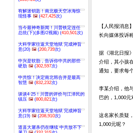
有解迷钥匙！南北极天空冰海惊
现怪事
🖼️
(
427,425
次)
【人民报消息】
当今最神奇新闻！川普铁定连任
总统(下)(多图/2视频) (
410,501
次)
长向媒体投诉
大科学家往返天堂地狱 完成神旨
意(20)
🖼️
(
200,739
次)
据《湖北日报》
中兴是软肋，告诉你中共的那些
介绍，其小孩
硬肋
🖼️
(
302,597
次)
通知，要求每个
中共惊！决定南北韩合并是最高
智慧
🖼️
(
832,232
次)
李某介绍，他
谈谈4·25！川普的评价与江泽民的
巴的，1,000
镇压
🖼️
(
800,821
次)
大科学家往返天堂地狱 完成神旨
这名家长质疑
意(19)
🖼️
(
208,910
次)
1,000元呢？

道县大屠杀仍在继续 中共放不下
屠刀
🖼️
(
332,315
次)