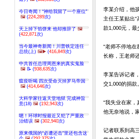
李某介绍，他孩
今日奇闻！“神给我留了一个座位”
🖼️
(
224,289
次)
主任王某贴出“
款1,000元，
天上掉下馅饼来 他却推辞了
🖼️
(
422,871
次)
当今最神奇新闻！川普铁定连任
“老师不停地
总统(上)
🖼️▶️
(
416,849
次)
长称，王老师还
中共首任总理周恩来的真实鬼脸
🖼️
📝 (
938,635
次)
李某告诉记者，
瘟疫听喝 四次受命灭掉罗马帝国
交1,000的捐款。
🖼️
(
414,646
次)
大科学家往返天堂地狱 完成神旨
“我失业在家
意(18)
🖼️
(
192,943
次)
他无奈地说，
嗯！环球时报最近又犯了严重政
治错误
🖼️
(
302,940
次)
记者联系到高三
原来俄国的“必遭还击”里还包含这
个
🖼️
(
292,375
次)