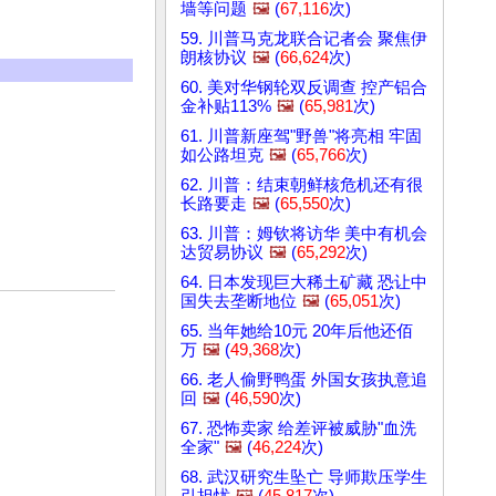
墙等问题
🖼️
(
67,116
次)
59. 川普马克龙联合记者会 聚焦伊
朗核协议
🖼️
(
66,624
次)
60. 美对华钢轮双反调查 控产铝合
金补贴113%
🖼️
(
65,981
次)
61. 川普新座驾"野兽"将亮相 牢固
如公路坦克
🖼️
(
65,766
次)
62. 川普：结束朝鲜核危机还有很
长路要走
🖼️
(
65,550
次)
63. 川普：姆钦将访华 美中有机会
达贸易协议
🖼️
(
65,292
次)
64. 日本发现巨大稀土矿藏 恐让中
国失去垄断地位
🖼️
(
65,051
次)
65. 当年她给10元 20年后他还佰
万
🖼️
(
49,368
次)
66. 老人偷野鸭蛋 外国女孩执意追
回
🖼️
(
46,590
次)
67. 恐怖卖家 给差评被威胁"血洗
全家"
🖼️
(
46,224
次)
68. 武汉研究生坠亡 导师欺压学生
引担忧
🖼️
(
45,817
次)