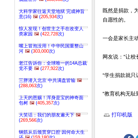
既然是捐款，为
大科学家往返天堂地狱 完成神旨
意(16)
🖼️
(
205,934
次)
自愿性的。

惊人发现！创世主之手在改变人
类家园
🖼️
(
422,728
次)
一会是家长主
嘴上冒泡没用！中华民国重整山
河
🖼️
(
303,000
次)
网友说：“让校
老江告诉你：全球唯一的14A总裁
党不要
🖼️
(
277,922
次)
“学生捐款就只
三胖潜入北京 中共满盘皆输
🖼️
(
288,063
次)
“教育机构无耻
上天的恩赐！浑身是宝的神奇面
包树
🖼️
(
405,357
次)
文章网址: http://w
打印机版
大笑话：我们的朋友遍天下
🖼️
(
269,566
次)
钢筋从后颈贯穿口腔 因何命大生
还
🖼️
(
159,180
次)