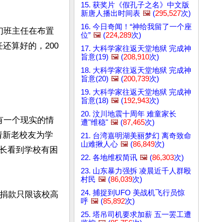
15. 获奖片《假孔子之名》中文版
新唐人播出时间表
🖼️
(
295,527
次)
16. 今日奇闻！“神给我留了一个座
们班主任在布置
位”
🖼️
(
224,289
次)
还算好的，200
17. 大科学家往返天堂地狱 完成神
旨意(19)
🖼️
(
208,910
次)
18. 大科学家往返天堂地狱 完成神
旨意(20)
🖼️
(
200,739
次)
19. 大科学家往返天堂地狱 完成神
旨意(18)
🖼️
(
192,943
次)
20. 汶川地震十周年 难童家长
有一个现实的情
遭"维稳"
🖼️
(
87,465
次)
请新老校友为学
21. 台湾嘉明湖美丽梦幻 离奇致命
山难揪人心
🖼️
(
86,849
次)
长看到学校有困
22. 各地维权简讯
🖼️
(
86,303
次)
23. 山东暴力强拆 凌晨近千人群殴
村民
🖼️
(
86,039
次)
24. 捕捉到UFO 美战机飞行员惊
次捐款只限该校高
呼
🖼️
(
85,892
次)
25. 塔吊司机要求加薪 五一罢工遭