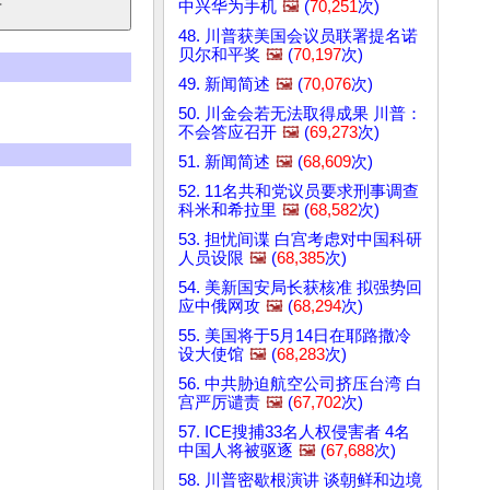
中兴华为手机
🖼️
(
70,251
次)
48. 川普获美国会议员联署提名诺
贝尔和平奖
🖼️
(
70,197
次)
49. 新闻简述
🖼️
(
70,076
次)
50. 川金会若无法取得成果 川普：
不会答应召开
🖼️
(
69,273
次)
51. 新闻简述
🖼️
(
68,609
次)
52. 11名共和党议员要求刑事调查
科米和希拉里
🖼️
(
68,582
次)
53. 担忧间谍 白宫考虑对中国科研
人员设限
🖼️
(
68,385
次)
54. 美新国安局长获核准 拟强势回
应中俄网攻
🖼️
(
68,294
次)
55. 美国将于5月14日在耶路撒冷
设大使馆
🖼️
(
68,283
次)
56. 中共胁迫航空公司挤压台湾 白
宫严厉谴责
🖼️
(
67,702
次)
57. ICE搜捕33名人权侵害者 4名
中国人将被驱逐
🖼️
(
67,688
次)
58. 川普密歇根演讲 谈朝鲜和边境