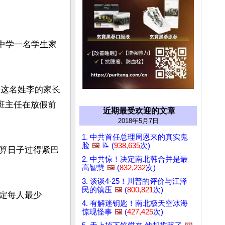
一中学一名学生家
”这名姓李的家长
班主任在放假前
近期最受欢迎的文章
2018年5月7日
1. 中共首任总理周恩来的真实鬼
脸
🖼️
📝 (
938,635
次)
算日子过得紧巴
2. 中共惊！决定南北韩合并是最
高智慧
🖼️
(
832,232
次)
3. 谈谈4·25！川普的评价与江泽
民的镇压
🖼️
(
800,821
次)
定每人最少
4. 有解迷钥匙！南北极天空冰海
惊现怪事
🖼️
(
427,425
次)