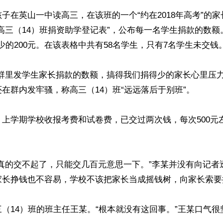
子在英山一中读高三，在该班的一个“约在2018年高考”的
高三（14）班捐资助学登记表”，公布每一名学生捐款的数
最少的200元。在该表格中共有58名学生，只有7名学生未交钱。
在群里发学生家长捐款的数额，搞得我们捐得少的家长心里压力
在群内发牢骚，称高三（14）班“远远落后于别班”。

上学期学校收报考费和试卷费，已交过两次钱，每次500元


，真的交不起了，只能交几百元意思一下。”李某并没有向记者
家长挣钱也不容易，学校不该把家长当成摇钱树，向家长索要捐
（14）班的班主任王某。“根本就没有这回事。”王某口气