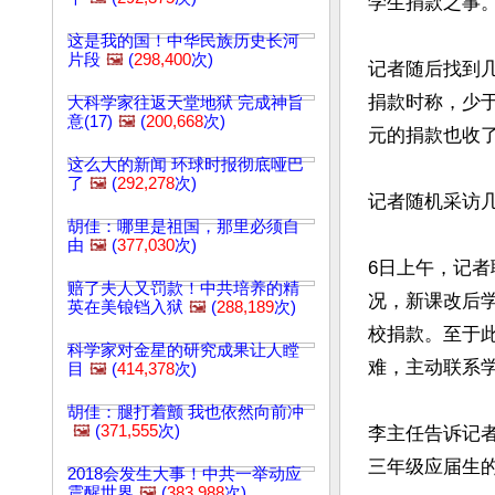
学生捐款之事。
这是我的国！中华民族历史长河
片段
🖼️
(
298,400
次)
记者随后找到
捐款时称，少于
大科学家往返天堂地狱 完成神旨
意(17)
🖼️
(
200,668
次)
元的捐款也收了
这么大的新闻 环球时报彻底哑巴
了
🖼️
(
292,278
次)
记者随机采访
胡佳：哪里是祖国，那里必须自
由
🖼️
(
377,030
次)
6日上午，记
赔了夫人又罚款！中共培养的精
况，新课改后学
英在美锒铛入狱
🖼️
(
288,189
次)
校捐款。至于
科学家对金星的研究成果让人瞠
难，主动联系学
目
🖼️
(
414,378
次)
胡佳：腿打着颤 我也依然向前冲
🖼️
(
371,555
次)
李主任告诉记
三年级应届生的
2018会发生大事！中共一举动应
震醒世界
🖼️
(
383,988
次)