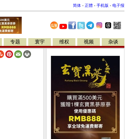
简体
-
正體
-
手机版
-
电子报
专题
寰宇
维权
视频
杂谈