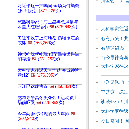
川金会上 川
习近平这一声喝问 全场为何颤栗
(多图)更新 (
377,426
次)
愁煞科学家！海王星黑色风暴与
木星大红斑缩小
🖼️
(
375,943
次)
大科学家往返天
习近平收了上海地盘 仍继承江的
心有点慌！共
衣钵
🖼️
(
768,269
次)
有解迷钥匙！
神想咋玩就咋玩 细菌靠核燃料滋
当今最神奇新闻
润存活
🖼️
(
381,252
次)
大科学家往返天
大科学家往返天堂地狱 完成神旨
意(12)
🖼️
(
176,395
次)
中兴是软肋，
习江已达成协议
🖼️
(
850,831
次)
中共惊！决定
党领导平昌冬奥夺金！运动员上
谈谈4·25
场前吓哭
🖼️
(
275,859
次)
大科学家往返天
今年两会将出现的最大腐败
🖼️
(
302,940
次)
今日奇闻！“