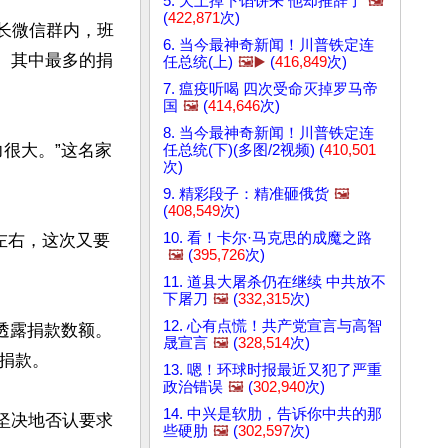
5. 天上掉下馅饼来 他却推辞了
🖼️
(
422,871
次)
家长微信群内，班
6. 当今最神奇新闻！川普铁定连
额。其中最多的捐
任总统(上)
🖼️▶️
(
416,849
次)
7. 瘟疫听喝 四次受命灭掉罗马帝


国
🖼️
(
414,646
次)
8. 当今最神奇新闻！川普铁定连
很大。”这名家
任总统(下)(多图/2视频) (
410,501
次)
9. 精彩段子：精准砸俄货
🖼️
(
408,549
次)
10. 看！卡尔·马克思的成魔之路
左右，这次又要
🖼️
(
395,726
次)
11. 道县大屠杀仍在继续 中共放不
下屠刀
🖼️
(
332,315
次)
12. 心有点慌！共产党宣言与高智
透露捐款数额。
晟宣言
🖼️
(
328,514
次)
款。

13. 嗯！环球时报最近又犯了严重
政治错误
🖼️
(
302,940
次)
14. 中兴是软肋，告诉你中共的那
很坚决地否认要求
些硬肋
🖼️
(
302,597
次)