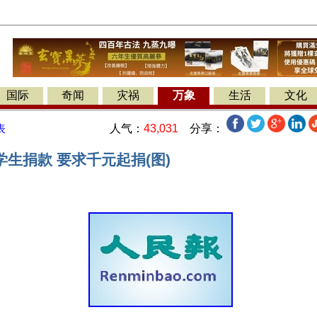
国际
奇闻
灾祸
万象
生活
文化
人气：
43,031
分享：
表
生捐款 要求千元起捐(图)