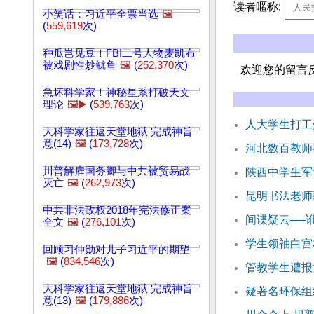
读者暱称:
小笑话：习近平全票当选
🖼️
(
559,619
次)
种瓜岂见豆！FBI二号人物麦凯布
被戏剧性炒鱿鱼
🖼️
(
252,370
次)
欢迎您的留言
急坏科学家！神秘星系打破天文
理论
🖼️▶️
(
539,763
次)
人大学生打工
大科学家往返天堂地狱 完成神旨
意(14)
🖼️
(
173,728
次)
河北数百教师
川普解雇国务卿与中共被贸易战
陕西中学生军
灭亡
🖼️
(
262,973
次)
昆明书法老师
中共非法政权2018年宪法修正案
间谍疑云──
全文
🖼️
(
276,101
次)
学生领袖白宫
回顾习仲勋对儿子习近平的期望
🖼️
(
834,546
次)
管教学生遭报
大科学家往返天堂地狱 完成神旨
疑著名环保组
意(13)
🖼️
(
179,886
次)