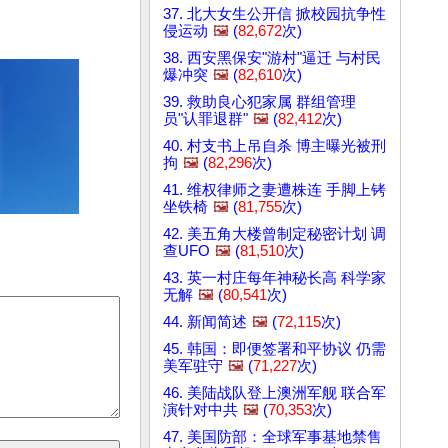
37. 北大女生公开信 掀校园抗争性
侵运动
🖼️
(
82,672
次)
38. 西安黑保安"游村"逼迁 与村民
爆冲突
🖼️
(
82,610
次)
39. 救助良心犯家属 群组管理
员"认罪退群"
🖼️
(
82,412
次)
40. 村支书上吊自杀 博主曝光被刑
拘
🖼️
(
82,296
次)
41. 维权律师之妻遭株连 手脚上铐
坐铁椅
🖼️
(
81,755
次)
42. 美五角大楼曾制定秘密计划 调
查UFO
🖼️
(
81,510
次)
43. 英一村庄每年神秘长高 科学家
无解
🖼️
(
80,541
次)
44. 新闻简述
🖼️
(
72,115
次)
45. 韩国：即便签署和平协议 仍需
美军驻守
🖼️
(
71,227
次)
46. 美陆战队登上澳洲军舰 联合军
演针对中共
🖼️
(
70,353
次)
47. 美国防部：全球军事基地禁售