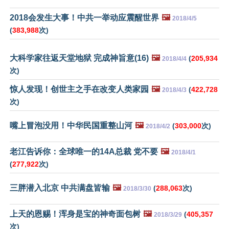
2018会发生大事！中共一举动应震醒世界
🖼️
2018/4/5
(
383,988
次)
大科学家往返天堂地狱 完成神旨意(16)
🖼️
(
205,934
2018/4/4
次)
惊人发现！创世主之手在改变人类家园
🖼️
(
422,728
2018/4/3
次)
嘴上冒泡没用！中华民国重整山河
🖼️
(
303,000
次)
2018/4/2
老江告诉你：全球唯一的14A总裁 党不要
🖼️
2018/4/1
(
277,922
次)
三胖潜入北京 中共满盘皆输
🖼️
(
288,063
次)
2018/3/30
上天的恩赐！浑身是宝的神奇面包树
🖼️
(
405,357
2018/3/29
次)