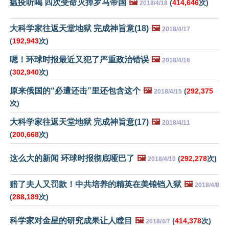
瘟疫听喝 四次受命灭掉罗马帝国
🖼️
(
414,646
次)
2018/4/18
大科学家往返天堂地狱 完成神旨意(18)
🖼️
2018/4/17
(
192,943
次)
嗯！环球时报最近又犯了严重政治错误
🖼️
2018/4/16
(
302,940
次)
原来俄国的“必遭还击”里还包含这个
🖼️
(
292,375
2018/4/15
次)
大科学家往返天堂地狱 完成神旨意(17)
🖼️
2018/4/11
(
200,668
次)
这么大的新闻 环球时报彻底哑巴了
🖼️
(
292,278
次)
2018/4/10
赔了夫人又罚款！中共培养的精英在美锒铛入狱
🖼️
2018/4/8
(
288,189
次)
科学家对金星的研究成果让人瞠目
🖼️
(
414,378
次)
2018/4/7