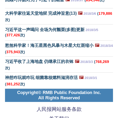
2018/3/7
大科学家往返天堂地狱 完成神旨意(13)
🖼️
(
179,886
2018/3/6
次)
习近平这一声喝问 全场为何颤栗(多图)更新
2018/3/5
(
377,426
次)
愁煞科学家！海王星黑色风暴与木星大红斑缩小
🖼️
2018/3/4
(
375,943
次)
习近平收了上海地盘 仍继承江的衣钵
🖼️
(
768,269
2018/3/3
次)
神想咋玩就咋玩 细菌靠核燃料滋润存活
🖼️
2018/3/1
(
381,252
次)
Copyright© RMB Public Foundation Inc.
All Rights Reserved
人民报网站服务条款