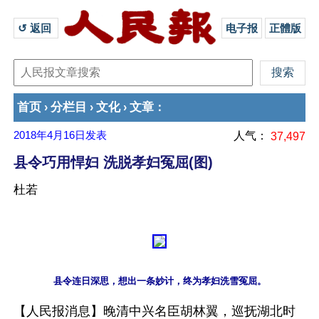
↺ 返回 
电子报
正體版
首页
分栏目
文化
文章
›
›
›
：
2018年4月16日
发表
人气：
37,497
县令巧用悍妇 洗脱孝妇冤屈(图)
杜若
【人民报消息】晚清中兴名臣胡林翼，巡抚湖北时