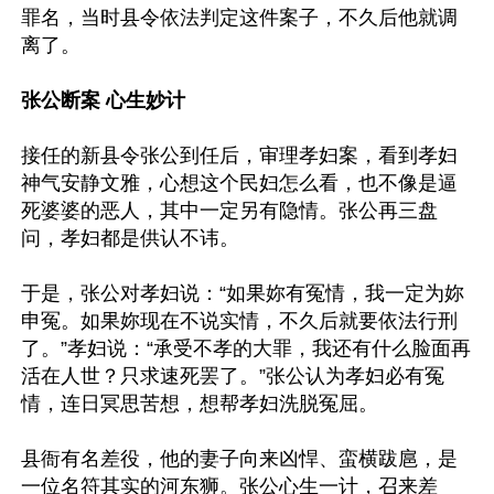
罪名，当时县令依法判定这件案子，不久后他就调
离了。

张公断案 心生妙计
接任的新县令张公到任后，审理孝妇案，看到孝妇
神气安静文雅，心想这个民妇怎么看，也不像是逼
死婆婆的恶人，其中一定另有隐情。张公再三盘
问，孝妇都是供认不讳。

于是，张公对孝妇说：“如果妳有冤情，我一定为妳
申冤。如果妳现在不说实情，不久后就要依法行刑
了。”孝妇说：“承受不孝的大罪，我还有什么脸面再
活在人世？只求速死罢了。”张公认为孝妇必有冤
情，连日冥思苦想，想帮孝妇洗脱冤屈。

县衙有名差役，他的妻子向来凶悍、蛮横跋扈，是
一位名符其实的河东狮。张公心生一计，召来差