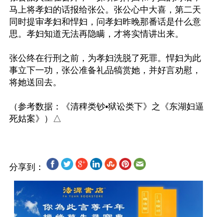
马上将孝妇的话报给张公。张公心中大喜，第二天
同时提审孝妇和悍妇，问孝妇昨晚那番话是什么意
思。孝妇知道无法再隐瞒，才将实情讲出来。

张公终在行刑之前，为孝妇洗脱了死罪。悍妇为此
事立下一功，张公准备礼品犒赏她，并好言劝慰，
将她送回去。

（参考数据：《清稗类钞•狱讼类下》之《东湖妇逼
分享到：