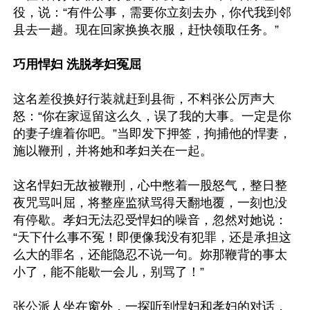
役，说：“有件公事，需要你立刻去办，你代我到邻
县去一趟。现在回家换换衣服，赶快领取任务。”

巧用悍妇 洗脱孝妇冤屈
这名差役换好行装就赶到县衙，不料张公厉声大
怒：“你在家逗留这么久，误了我的大事。一定是你
的妻子缠着你吧。”当即发下押签，拘捕他的悍妻，
施以鞭刑，并将她和孝妇关在一起。

这名悍妇无故被鞭刑，心中憋着一股怒气，整日整
夜咒骂叫屈，将整座监狱骂得天翻地覆，一刻也没
有停歇。孝妇无法忍受悍妇的噪音，忽然对她说：
“天下什么事不冤！即便像我没有犯罪，还是承担这
么大的罪名，还能隐忍不说一句。妳那鞭背的事太
小了，能不能歇一会儿，别骂了！”

张公派人坐在窗外，一探听到悍妇和孝妇的对话，