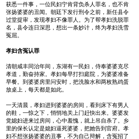
获悉一件事，一位民妇宁肯背负杀人罪名，也不肯
张扬婆婆的丑闻。朝廷下发行刑令之前，新任县令
过堂提审，发现孝妇不像罪人。为了帮孝妇洗脱罪
名，县令连日深思，想出一条妙计，终为孝妇洗雪
冤屈。

孝妇含冤认罪
清朝咸丰同治年间，东湖有一民妇，侍奉婆婆克尽
孝道，勤奋持家。孝妇每早打扫庭院，为婆婆准备
早餐。到婆婆房里问安时，把洗脸水和两枚熟鸡蛋
放桌上，每天都是如此。

一天清晨，孝妇进到婆婆的房间，看到床下有男人
的鞋，一惊之下，悄悄地关上门赶快出来。婆婆发
觉媳妇进来过房间，心中羞愧，就上吊自杀了。乡
里的保长认定是媳妇逼死婆婆，把她告到官府。孝
妇不想张扬婆婆的丑事，不为自己辩解，含冤招了