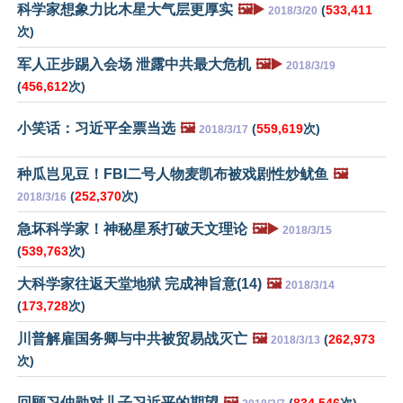
科学家想象力比木星大气层更厚实
🖼️▶️
(
533,411
2018/3/20
次)
军人正步踢入会场 泄露中共最大危机
🖼️▶️
2018/3/19
(
456,612
次)
小笑话：习近平全票当选
🖼️
(
559,619
次)
2018/3/17
种瓜岂见豆！FBI二号人物麦凯布被戏剧性炒鱿鱼
🖼️
(
252,370
次)
2018/3/16
急坏科学家！神秘星系打破天文理论
🖼️▶️
2018/3/15
(
539,763
次)
大科学家往返天堂地狱 完成神旨意(14)
🖼️
2018/3/14
(
173,728
次)
川普解雇国务卿与中共被贸易战灭亡
🖼️
(
262,973
2018/3/13
次)
回顾习仲勋对儿子习近平的期望
🖼️
(
834,546
次)