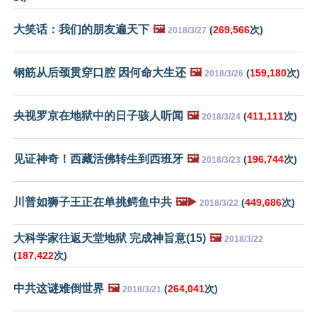
大笑话：我们的朋友遍天下
🖼️
(
269,566
次)
2018/3/27
钢筋从后颈贯穿口腔 因何命大生还
🖼️
(
159,180
次)
2018/3/26
央视罗京在地狱中的日子骇人听闻
🖼️
(
411,111
次)
2018/3/24
见证神奇！西藏活佛转生到西班牙
🖼️
(
196,744
次)
2018/3/23
川普如狮子王正在单挑鳄鱼中共
🖼️▶️
(
449,686
次)
2018/3/22
大科学家往返天堂地狱 完成神旨意(15)
🖼️
2018/3/22
(
187,422
次)
中共这谜难倒世界
🖼️
(
264,041
次)
2018/3/21