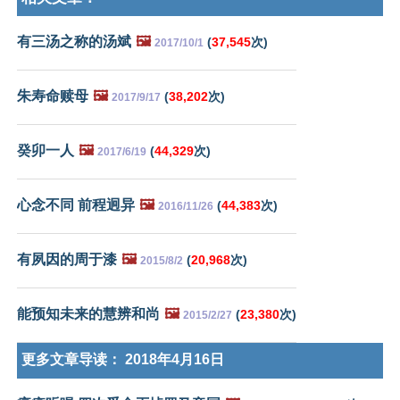
有三汤之称的汤斌
🖼️
(
37,545
次)
2017/10/1
朱寿命赎母
🖼️
(
38,202
次)
2017/9/17
癸卯一人
🖼️
(
44,329
次)
2017/6/19
心念不同 前程迥异
🖼️
(
44,383
次)
2016/11/26
有夙因的周于漆
🖼️
(
20,968
次)
2015/8/2
能预知未来的慧辨和尚
🖼️
(
23,380
次)
2015/2/27
更多文章导读：
2018年4月16日