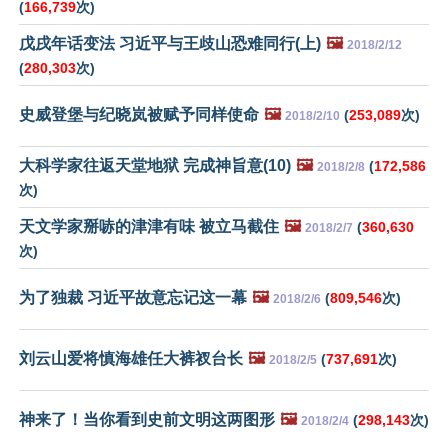
(
166,739
次)
戊戌年话变法 习近平与王歧山恐难同行(上)
🖼️
2018/2/12
(
280,303
次)
史威登堡与纪晓岚被赋予同样使命
🖼️
(
253,089
次)
2018/2/10
大科学家往返天堂地狱 完成神旨意(10)
🖼️
(
172,586
2018/2/8
次)
天文学家掰哧的津津有味 被立马截住
🖼️
(
360,630
2018/2/7
次)
为了独裁 习近平故意忘记这一幕
🖼️
(
809,546
次)
2018/2/6
刘云山爱将慎海雄任大裤衩台长
🖼️
(
737,691
次)
2018/2/5
神来了！当你看到史前文明这两图形
🖼️
(
298,143
次)
2018/2/4