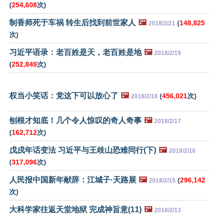
(
254,608
次)
制香师死于车祸 转生后找到前世家人
🖼️
(
148,825
2018/2/21
次)
习近平语录：老百姓是天，老百姓是地
🖼️
2018/2/19
(
252,849
次)
权当小笑话：党这下可以放心了
🖼️
(
456,021
次)
2018/2/18
刨根才知底！几个令人惊叹的奇人奇事
🖼️
2018/2/17
(
162,712
次)
戊戌年话变法 习近平与王歧山恐难同行(下)
🖼️
2018/2/16
(
317,096
次)
人民报中国新年献辞：江城子·天路展
🖼️
(
296,142
2018/2/15
次)
大科学家往返天堂地狱 完成神旨意(11)
🖼️
2018/2/13