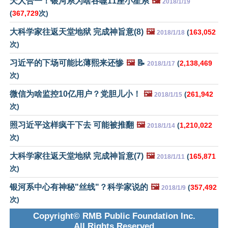
天人合一！银河系为啥吞噬11座小星系
🖼️
2018/1/19
(
367,729
次)
大科学家往返天堂地狱 完成神旨意(8)
🖼️
(
163,052
2018/1/18
次)
习近平的下场可能比薄熙来还惨
🖼️
📝
(
2,138,469
2018/1/17
次)
微信为啥监控10亿用户？党胆儿小！
🖼️
(
261,942
2018/1/15
次)
照习近平这样疯干下去 可能被推翻
🖼️
(
1,210,022
2018/1/14
次)
大科学家往返天堂地狱 完成神旨意(7)
🖼️
(
165,871
2018/1/11
次)
银河系中心有神秘"丝线"？科学家说的
🖼️
(
357,492
2018/1/9
次)
Copyright© RMB Public Foundation Inc.
All Rights Reserved