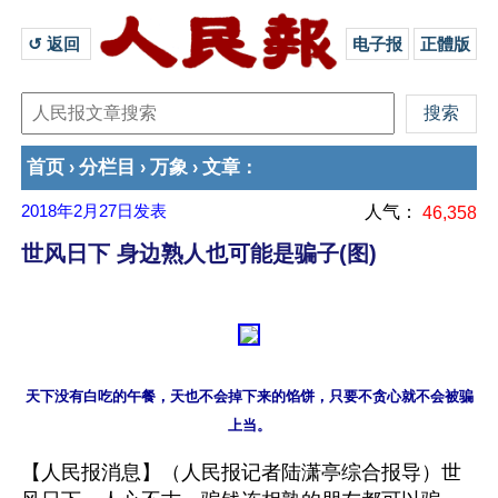
↺ 返回 
电子报
正體版
首页
分栏目
万象
文章
›
›
›
：
2018年2月27日
发表
人气：
46,358
世风日下 身边熟人也可能是骗子(图)
天下没有白吃的午餐，天也不会掉下来的馅饼，只要不贪心就不会被骗
【人民报消息】（人民报记者陆潇亭综合报导）世