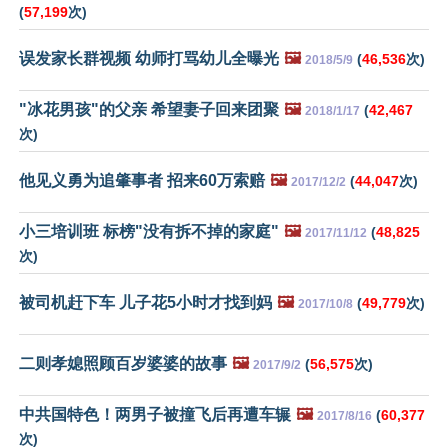
(
57,199
次)
误发家长群视频 幼师打骂幼儿全曝光
🖼️
(
46,536
次)
2018/5/9
"冰花男孩"的父亲 希望妻子回来团聚
🖼️
(
42,467
2018/1/17
次)
他见义勇为追肇事者 招来60万索赔
🖼️
(
44,047
次)
2017/12/2
小三培训班 标榜"没有拆不掉的家庭"
🖼️
(
48,825
2017/11/12
次)
被司机赶下车 儿子花5小时才找到妈
🖼️
(
49,779
次)
2017/10/8
二则孝媳照顾百岁婆婆的故事
🖼️
(
56,575
次)
2017/9/2
中共国特色！两男子被撞飞后再遭车辗
🖼️
(
60,377
2017/8/16
次)