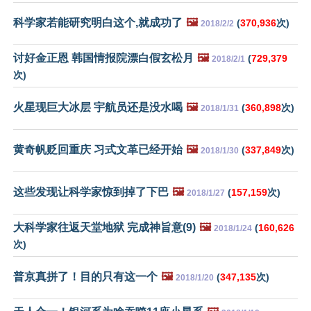
科学家若能研究明白这个,就成功了
🖼️
(
370,936
次)
2018/2/2
讨好金正恩 韩国情报院漂白假玄松月
🖼️
(
729,379
2018/2/1
次)
火星现巨大冰层 宇航员还是没水喝
🖼️
(
360,898
次)
2018/1/31
黄奇帆贬回重庆 习式文革已经开始
🖼️
(
337,849
次)
2018/1/30
这些发现让科学家惊到掉了下巴
🖼️
(
157,159
次)
2018/1/27
大科学家往返天堂地狱 完成神旨意(9)
🖼️
(
160,626
2018/1/24
次)
普京真拼了！目的只有这一个
🖼️
(
347,135
次)
2018/1/20