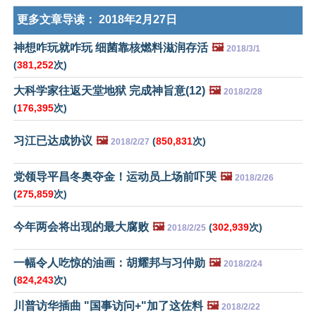
更多文章导读：
2018年2月27日
神想咋玩就咋玩 细菌靠核燃料滋润存活
🖼️
2018/3/1
(
381,252
次)
大科学家往返天堂地狱 完成神旨意(12)
🖼️
2018/2/28
(
176,395
次)
习江已达成协议
🖼️
(
850,831
次)
2018/2/27
党领导平昌冬奥夺金！运动员上场前吓哭
🖼️
2018/2/26
(
275,859
次)
今年两会将出现的最大腐败
🖼️
(
302,939
次)
2018/2/25
一幅令人吃惊的油画：胡耀邦与习仲勋
🖼️
2018/2/24
(
824,243
次)
川普访华插曲 "国事访问+"加了这佐料
🖼️
2018/2/22