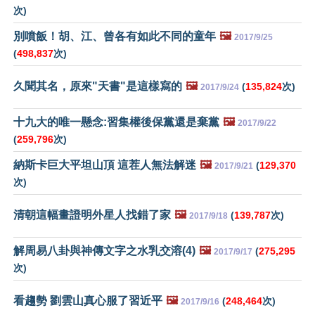
次)
別噴飯！胡、江、曾各有如此不同的童年
🖼️
2017/9/25
(
498,837
次)
久聞其名，原來"天書"是這樣寫的
🖼️
(
135,824
次)
2017/9/24
十九大的唯一懸念:習集權後保黨還是棄黨
🖼️
2017/9/22
(
259,796
次)
納斯卡巨大平坦山頂 這茬人無法解迷
🖼️
(
129,370
2017/9/21
次)
清朝這幅畫證明外星人找錯了家
🖼️
(
139,787
次)
2017/9/18
解周易八卦與神傳文字之水乳交溶(4)
🖼️
(
275,295
2017/9/17
次)
看趨勢 劉雲山真心服了習近平
🖼️
(
248,464
次)
2017/9/16