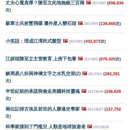
丈夫心寬肩厚？陳至立此地無銀三百兩
🖼️
(
656,836
2017/9/7
次)
蘇軍士兵射墜飛碟 遭外星人變石頭
🖼️
(
139,666
次)
2017/9/5
小笑話：理成江澤民式髮型
🖼️
(
432,873
次)
2017/9/3
江姘頭陳至立主管教育 上傍下包養
🖼️
(
676,420
次)
2017/9/2
解周易八卦與神傳文字之水乳交溶(2)
🖼️
(
283,391
2017/9/1
次)
半世紀前的承諾與偷走美國科技靈魂
🖼️
(
236,629
2017/8/29
次)
兩位記得古埃及前世的人勝過史學家
🖼️
(
127,752
2017/8/27
次)
科學家摸到了門檻兒 人類是地球旅遊者
🖼️
2017/8/26