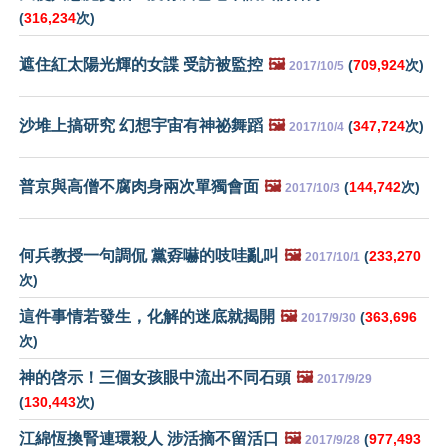
(
316,234
次)
遮住紅太陽光輝的女諜 受訪被監控
🖼️
(
709,924
次)
2017/10/5
沙堆上搞研究 幻想宇宙有神祕舞蹈
🖼️
(
347,724
次)
2017/10/4
普京與高僧不腐肉身兩次單獨會面
🖼️
(
144,742
次)
2017/10/3
何兵教授一句調侃 黨孬嚇的吱哇亂叫
🖼️
(
233,270
2017/10/1
次)
這件事情若發生，化解的迷底就揭開
🖼️
(
363,696
2017/9/30
次)
神的啓示！三個女孩眼中流出不同石頭
🖼️
2017/9/29
(
130,443
次)
江綿恆換腎連環殺人 涉活摘不留活口
🖼️
(
977,493
2017/9/28