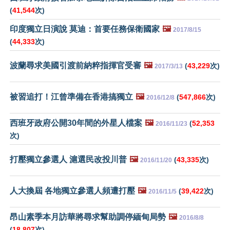
(
41,544
次)
印度獨立日演說 莫迪：首要任務保衛國家
🖼️
2017/8/15
(
44,333
次)
波蘭尋求美國引渡前納粹指揮官受審
🖼️
(
43,229
次)
2017/3/13
被習追打！江曾準備在香港搞獨立
🖼️
(
547,866
次)
2016/12/8
西班牙政府公開30年間的外星人檔案
🖼️
(
52,353
2016/11/23
次)
打壓獨立參選人 滬選民改投川普
🖼️
(
43,335
次)
2016/11/20
人大換屆 各地獨立參選人頻遭打壓
🖼️
(
39,422
次)
2016/11/5
昂山素季本月訪華將尋求幫助調停緬甸局勢
🖼️
2016/8/8
(
18,807
次)