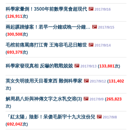
科學家暈倒！3500年前數學竟會超現代
🖼️
2017/9/16
(
126,911
次)
兩起蹊蹺慘案！若早一分鐘或晚一分鐘…
🖼️
2017/9/15
(
300,508
次)
毛棺前痛罵痛打江青 王海容毛忌日離世
🖼️
2017/9/14
(
693,379
次)
科學家發現真相 反嚇的戰戰兢兢
🖼️
(
133,881
次)
2017/9/13
英女失明後用天目看東西 難倒科學家
🖼️
(
131,402
2017/9/12
次)
解周易八卦與神傳文字之水乳交溶(3)
🖼️
(
265,823
2017/9/9
次)
「紅太陽」陰影！呆傻毛新宇十九大沒份兒
🖼️
2017/9/8
(
692,042
次)