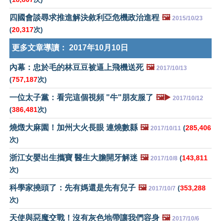
四國會談尋求推進解決敘利亞危機政治進程
🖼️
2015/10/23
(
20,317
次)
更多文章導讀：
2017年10月10日
內幕：忠於毛的林豆豆被逼上飛機送死
🖼️
2017/10/13
(
757,187
次)
一位太子黨：看完這個視頻 "牛"朋友服了
🖼️▶️
2017/10/12
(
386,481
次)
燒燬大麻園！加州大火長眼 連燒數縣
🖼️
(
285,406
2017/10/11
次)
浙江女嬰出生攜寶 醫生大膽開牙解迷
🖼️
(
143,811
2017/10/8
次)
科學家撓頭了：先有媽還是先有兒子
🖼️
(
353,288
2017/10/7
次)
天使與惡魔交戰！沒有灰色地帶讓我們容身
🖼️
2017/10/6