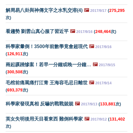
解周易八卦與神傳文字之水乳交溶(4)
🖼️
(
275,295
2017/9/17
次)
看趨勢 劉雲山真心服了習近平
🖼️
(
248,464
次)
2017/9/16
科學家暈倒！3500年前數學竟會超現代
🖼️
2017/9/16
(
126,911
次)
兩起蹊蹺慘案！若早一分鐘或晚一分鐘…
🖼️
2017/9/15
(
300,508
次)
毛棺前痛罵痛打江青 王海容毛忌日離世
🖼️
2017/9/14
(
693,379
次)
科學家發現真相 反嚇的戰戰兢兢
🖼️
(
133,881
次)
2017/9/13
英女失明後用天目看東西 難倒科學家
🖼️
(
131,402
2017/9/12
次)