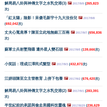
解周易八卦與神傳文字之水乳交溶(3)
🖼️
(
265,823
2017/9/9
次)
「紅太陽」陰影！呆傻毛新宇十九大沒份兒
🖼️
2017/9/8
(
692,042
次)
丈夫心寬肩厚？陳至立此地無銀三百兩
🖼️
(
656,836
2017/9/7
次)
蘇軍士兵射墜飛碟 遭外星人變石頭
🖼️
(
139,666
次)
2017/9/5
小笑話：理成江澤民式髮型
🖼️
(
432,873
次)
2017/9/3
江姘頭陳至立主管教育 上傍下包養
🖼️
(
676,420
次)
2017/9/2
解周易八卦與神傳文字之水乳交溶(2)
🖼️
(
283,391
2017/9/1
次)
半世紀前的承諾與偷走美國科技靈魂
🖼️
(
236,629
2017/8/29