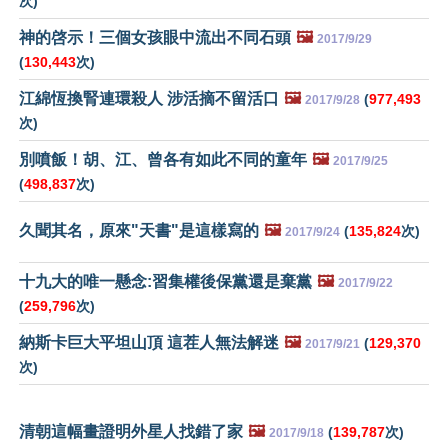
次)
神的啓示！三個女孩眼中流出不同石頭
🖼️
2017/9/29
(
130,443
次)
江綿恆換腎連環殺人 涉活摘不留活口
🖼️
(
977,493
2017/9/28
次)
別噴飯！胡、江、曾各有如此不同的童年
🖼️
2017/9/25
(
498,837
次)
久聞其名，原來"天書"是這樣寫的
🖼️
(
135,824
次)
2017/9/24
十九大的唯一懸念:習集權後保黨還是棄黨
🖼️
2017/9/22
(
259,796
次)
納斯卡巨大平坦山頂 這茬人無法解迷
🖼️
(
129,370
2017/9/21
次)
清朝這幅畫證明外星人找錯了家
🖼️
(
139,787
次)
2017/9/18