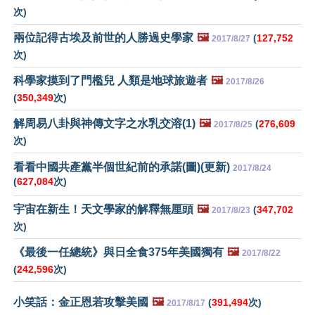
次)
兩位記得古埃及前世的人勝過史學家
🖼️
(
127,752
2017/8/27
次)
科學家摸到了門檻兒 人類是地球旅遊者
🖼️
2017/8/26
(
350,349
次)
解周易八卦與神傳文字之水乳交溶(1)
🖼️
(
276,609
2017/8/25
次)
看看中國共產黨半個世紀前的承諾(圖)(更新)
2017/8/24
(
627,084
次)
宇宙在新生！天文學家的解釋無厘頭
🖼️
(
347,702
2017/8/23
次)
《最後一任總統》與日全食375年美國獨有
🖼️
2017/8/22
(
242,596
次)
小笑話：金正恩若攻擊美國
🖼️
(
391,494
次)
2017/8/17