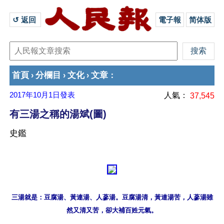
↺ 返回 
電子報
简体版
首頁
分欄目
文化
文章
›
›
›
：
2017年10月1日
發表
人氣：
37,545
有三湯之稱的湯斌(圖)
史鑑
三湯就是：豆腐湯、黃連湯、人蔘湯。豆腐湯清，黃連湯苦，人蔘湯雖