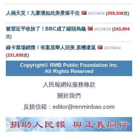
人禍天災！九寨溝如此美景留不住
🖼️
(
359,538
次)
2017/8/16
被習近平收拾了！BBC成了縮頭烏龜
🖼️
(
243,854
2017/8/15
次)
綠卡當場銷燬！有案底華人回美 原機遣返
🖼️
2017/8/14
(
231,830
次)
Copyright© RMB Public Foundation Inc.
All Rights Reserved
人民報網站服務條款
關於我們
反饋信箱：
editor@renminbao.com