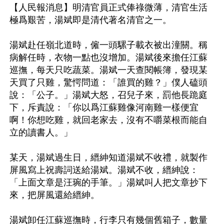
【人民報消息】明清官員正式俸祿微薄，清官生活
極爲艱苦，湯斌即是清代著名清官之一。

湯斌赴任嶺北道時，僱一頭騾子載衣被出潼關。稱
病解任時，衣物一點也沒增加。湯斌後來擔任江蘇
巡撫，每天只吃蔬菜。湯斌一天查閱帳簿，發現某
天買了只雞，驚愕問道：「誰買的雞？」僕人磕頭
說：「公子。」湯斌大怒，召兒子來，罰他長跪庭
下，斥責說：「你以爲江蘇雞像河南雞一樣便宜
啊！你想吃雞，就回老家去，沒有不嚼菜根而能自
立的讀書人。」

某天，湯斌過生日，縉紳知道湯斌不收禮，就製作
屏風寫上祝壽詞送給湯斌。湯斌不收，縉紳說：
「上面文章是汪琬的手筆。」湯斌叫人把文章抄下
來，把屏風還給縉紳。

湯斌卸任江蘇巡撫時，行李只有幾個舊箱子，數量