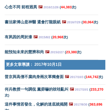
心念不同 前程迥異
🖼️
(
44,383
次)
2016/11/26
書法家傅山是神醫 還會打龍眼紙
🖼️
(
30,064
次)
2016/7/29
有夙因的周於漆
🖼️
(
20,968
次)
2015/8/2
能預知未來的慧辨和尚
🖼️
(
23,380
次)
2015/2/27
更多文章導讀：
2017年10月1日
普京與高僧不腐肉身兩次單獨會面
🖼️
(
144,742
次)
2017/10/3
何兵教授一句調侃 黨孬嚇的吱哇亂叫
🖼️
(
233,270
2017/10/1
次)
這件事情若發生，化解的迷底就揭開
🖼️
(
363,696
2017/9/30