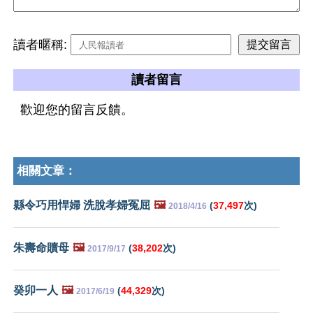
讀者暱稱:
讀者留言
歡迎您的留言反饋。
相關文章：
縣令巧用悍婦 洗脫孝婦冤屈
🖼️
(
37,497
次)
2018/4/16
朱壽命贖母
🖼️
(
38,202
次)
2017/9/17
癸卯一人
🖼️
(
44,329
次)
2017/6/19