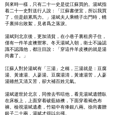
與來時一樣，只有二十一史是從江蘇買的。湯斌指
着二十一史對送行人說：「江蘇書便宜，所以我買
了，但是頗累馬力。」湯斌夫人乘轎子出門時，轎
子裏掉出敗絮，見者爲之落淚。

湯斌到北京後，更加清貧，在小巷子裏租房子住，
僅有一件羊皮襖禦寒。冬天湯斌入朝，衛士不論認
識不認識他，都注目說：「穿這件羊皮襖的就是湯
尚書了。」

江蘇人對於湯斌有「三湯」之稱，三湯就是：豆腐
湯、黃連湯、人蔘湯。豆腐湯清，黃連湯苦，人蔘
湯雖然又清又苦，卻大補百姓元氣。

湯斌逝世於北京，同僚去弔唁他，看見湯斌遺體臥
在床板上，上面穿着破藍絲襖，下面穿着褐色布
褲。檢視湯斌遺產，竹箱中有俸銀八兩。徐尚書贈
銀子二十兩，湯斌才得以出殯。
