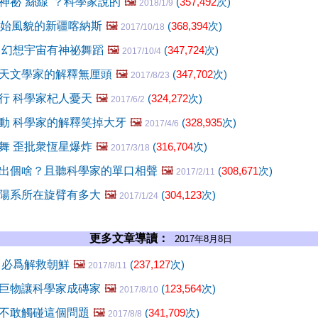
神祕"絲線"？科學家說的
🖼️
(
357,492
次)
2018/1/9
原始風貌的新疆喀納斯
🖼️
(
368,394
次)
2017/10/18
 幻想宇宙有神祕舞蹈
🖼️
(
347,724
次)
2017/10/4
天文學家的解釋無厘頭
🖼️
(
347,702
次)
2017/8/23
行 科學家杞人憂天
🖼️
(
324,272
次)
2017/6/2
動 科學家的解釋笑掉大牙
🖼️
(
328,935
次)
2017/4/6
舞 歪批衆恆星爆炸
🖼️
(
316,704
次)
2017/3/18
出個啥？且聽科學家的單口相聲
🖼️
(
308,671
次)
2017/2/11
陽系所在旋臂有多大
🖼️
(
304,123
次)
2017/1/24
更多文章導讀：
2017年8月8日
 必爲解救朝鮮
🖼️
(
237,127
次)
2017/8/11
巨物讓科學家成磚家
🖼️
(
123,564
次)
2017/8/10
不敢觸碰這個問題
🖼️
(
341,709
次)
2017/8/8