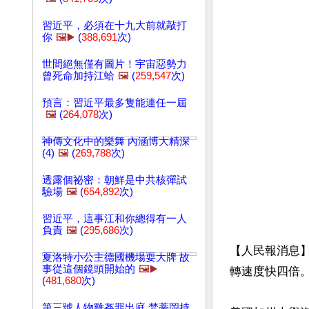
習近平，必須在十九大前就敲打
你
🖼️▶️
(
388,691
次)
世間絕無僅有圖片！宇宙惡勢力
曾死命加持江蛤
🖼️
(
259,547
次)
預言：習近平最多隻能連任一屆
🖼️
(
264,078
次)
神傳文化中的樂舞 內涵博大精深
(4)
🖼️
(
269,788
次)
透露個祕密：朝鮮是中共核彈試
驗場
🖼️
(
654,892
次)
習近平，這事江和你總得有一人
負責
🖼️
(
295,686
次)
【人民報消息】
夏洛特小公主德國機場耍大牌 故
事從這個鏡頭開始的
🖼️▶️
轉速度快四倍。
(
481,680
次)
第三號人物雞姦罪出庭 梵蒂岡持