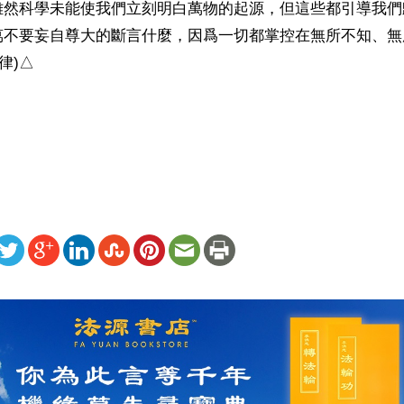
雖然科學未能使我們立刻明白萬物的起源，但這些都引導我們
萬不要妄自尊大的斷言什麼，因爲一切都掌控在無所不知、無
)△

）
ww.renminbao.com/rmb/articles/2017/8/8/65918b.html