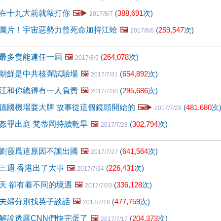
在十九大前就敲打你
🖼️▶️
(
388,691
次)
2017/8/7
圖片！宇宙惡勢力曾死命加持江蛤
🖼️
(
259,547
次)
2017/8/6
最多隻能連任一屆
🖼️
(
264,078
次)
2017/8/5
朝鮮是中共核彈試驗場
🖼️
(
654,892
次)
2017/7/31
江和你總得有一人負責
🖼️
(
295,686
次)
2017/7/30
德國機場耍大牌 故事從這個鏡頭開始的
🖼️▶️
(
481,680
次
2017/7/29
姦罪出庭 梵蒂岡持續乾旱
🖼️
(
302,794
次)
2017/7/28
劉霞爲這原因不讓出國
🖼️
(
641,564
次)
2017/7/27
三週 香港出了大事
🖼️
(
226,431
次)
2017/7/24
天 卻有着不同的境遇
🖼️
(
336,128
次)
2017/7/20
夫婦分別找英子談話
🖼️
(
477,759
次)
2017/7/18
解說透露CNN們快完蛋了
🖼️
(
204,373
次)
2017/7/17