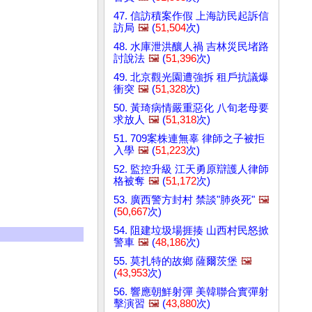
47. 信訪積案作假 上海訪民起訴信
訪局
🖼️
(
51,504
次)
48. 水庫泄洪釀人禍 吉林災民堵路
討說法
🖼️
(
51,396
次)
49. 北京觀光園遭強拆 租戶抗議爆
衝突
🖼️
(
51,328
次)
50. 黃琦病情嚴重惡化 八旬老母要
求放人
🖼️
(
51,318
次)
51. 709案株連無辜 律師之子被拒
入學
🖼️
(
51,223
次)
52. 監控升級 江天勇原辯護人律師
格被奪
🖼️
(
51,172
次)
53. 廣西警方封村 禁談"肺炎死"
🖼️
(
50,667
次)
54. 阻建垃圾場捱揍 山西村民怒掀
警車
🖼️
(
48,186
次)
55. 莫扎特的故鄉 薩爾茨堡
🖼️
(
43,953
次)
56. 響應朝鮮射彈 美韓聯合實彈射
擊演習
🖼️
(
43,880
次)