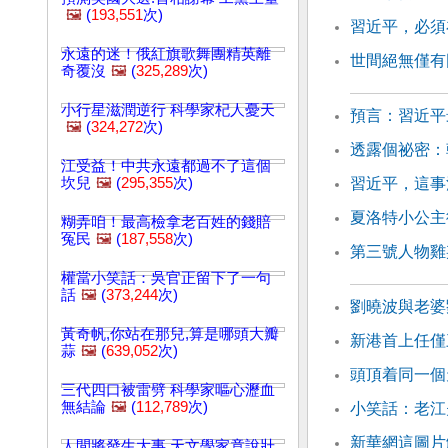
🖼️
(
193,551
次)
習近平，必須
永遠的迷！俄紅旗歌舞團精英離
世間絕無僅有
奇覆沒
🖼️
(
325,289
次)
小行星滋潤逆行 科學家杞人憂天
預言：習近平
🖼️
(
324,272
次)
透露個祕密：
江受益！中共永遠都過不了這個
坎兒
🖼️
(
295,355
次)
習近平，這事
夏洛特小公主
糊弄咱！最高檢拿老百姓的錢賠
冤民
🖼️
(
187,558
次)
第三號人物雞
權當小笑話：吳官正留下了一句
話
🖼️
(
373,244
次)
劉曉波與老婆
黃奇帆,你站在那兒,算是哪頭大瓣
新港首上任僅
蒜
🖼️
(
639,052
次)
頭頂着同一個
三代四口被雷劈 科學家嘔心瀝血
無結論
🖼️
(
112,789
次)
小笑話：老江
新華網這圖片
人間將發生大事 天文學家竟說壯