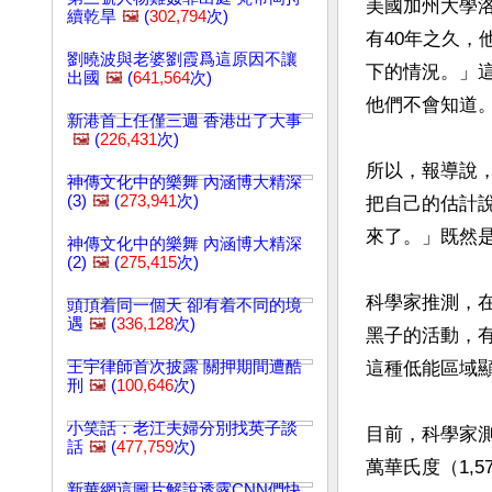
美國加州大學洛
續乾旱
🖼️
(
302,794
次)
有40年之久
劉曉波與老婆劉霞爲這原因不讓
下的情況。」
出國
🖼️
(
641,564
次)
他們不會知道。
新港首上任僅三週 香港出了大事
🖼️
(
226,431
次)
所以，報導說
神傳文化中的樂舞 內涵博大精深
(3)
🖼️
(
273,941
次)
把自己的估計
來了。」既然
神傳文化中的樂舞 內涵博大精深
(2)
🖼️
(
275,415
次)
科學家推測，
頭頂着同一個天 卻有着不同的境
遇
🖼️
(
336,128
次)
黑子的活動，
王宇律師首次披露 關押期間遭酷
這種低能區域顯
刑
🖼️
(
100,646
次)
小笑話：老江夫婦分別找英子談
目前，科學家測得
話
🖼️
(
477,759
次)
萬華氏度（1,
新華網這圖片解說透露CNN們快