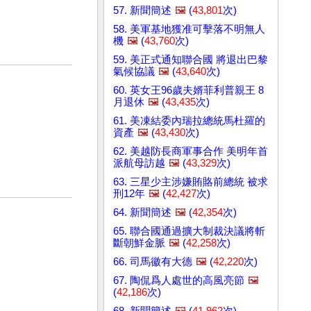
57. 新聞簡述
🖼️
(
43,801
次)
58. 美軍基地獲准可擊落不明無人
機
🖼️
(
43,760
次)
59. 美正式通知聯合國 將退出巴黎
氣候協議
🖼️
(
43,640
次)
60. 英女王96歲夫婿菲利普親王 8
月退休
🖼️
(
43,435
次)
61. 美凍結委內瑞拉總統馬杜羅的
資產
🖼️
(
43,430
次)
)
62. 美越防長商軍事合作 美明年首
派航母訪越
🖼️
(
43,329
次)
63. 三星少主涉嫌賄賂前總統 被求
刑12年
🖼️
(
42,427
次)
64. 新聞簡述
🖼️
(
42,354
次)
65. 聯合國通過擴大制裁決議將斬
斷朝鮮金脈
🖼️
(
42,258
次)
66. 司馬徽有大德
🖼️
(
42,220
次)
67. 陶侃爲人處世的高風亮節
🖼️
(
42,186
次)
68. 新聞簡述
🖼️
(
41,962
次)