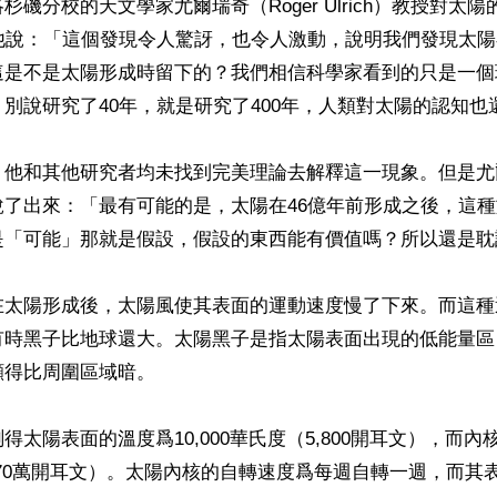
杉磯分校的天文學家尤爾瑞奇（Roger Ulrich）教授對太
，他說：「這個發現令人驚訝，也令人激動，說明我們發現太
這是不是太陽形成時留下的？我們相信科學家看到的只是一個
別說研究了40年，就是研究了400年，人類對太陽的認知也還
，他和其他研究者均未找到完美理論去解釋這一現象。但是尤
說了出來：「最有可能的是，太陽在46億年前形成之後，這
是「可能」那就是假設，假設的東西能有價值嗎？所以還是耽
在太陽形成後，太陽風使其表面的運動速度慢了下來。而這種
有時黑子比地球還大。太陽黑子是指太陽表面出現的低能量區
得比周圍區域暗。

太陽表面的溫度爲10,000華氏度（5,800開耳文），而內核
570萬開耳文）。太陽內核的自轉速度爲每週自轉一週，而其表面