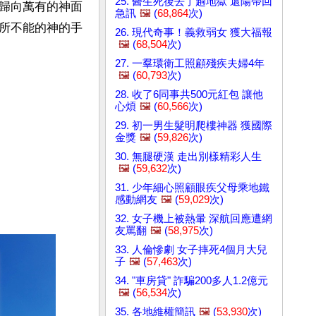
25. 醫生死後去了趟地獄 還陽帶回
歸向萬有的神面
急訊
🖼️
(
68,864
次)
所不能的神的手
26. 現代奇事！義救弱女 獲大福報
🖼️
(
68,504
次)
27. 一羣環衛工照顧殘疾夫婦4年
🖼️
(
60,793
次)
28. 收了6同事共500元紅包 讓他
心煩
🖼️
(
60,566
次)
29. 初一男生髮明爬樓神器 獲國際
金獎
🖼️
(
59,826
次)
30. 無腿硬漢 走出別樣精彩人生
🖼️
(
59,632
次)
31. 少年細心照顧眼疾父母乘地鐵
感動網友
🖼️
(
59,029
次)
32. 女子機上被熱暈 深航回應遭網
友罵翻
🖼️
(
58,975
次)
33. 人倫慘劇 女子摔死4個月大兒
子
🖼️
(
57,463
次)
34. "車房貸" 詐騙200多人1.2億元
🖼️
(
56,534
次)
35. 各地維權簡訊
🖼️
(
53,930
次)