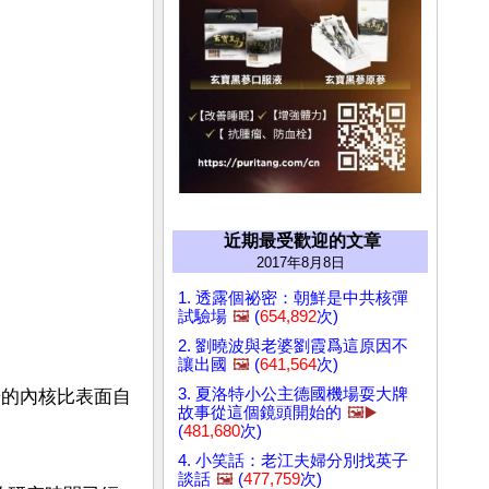
近期最受歡迎的文章
2017年8月8日
1. 透露個祕密：朝鮮是中共核彈
試驗場
🖼️
(
654,892
次)
2. 劉曉波與老婆劉霞爲這原因不
讓出國
🖼️
(
641,564
次)
3. 夏洛特小公主德國機場耍大牌
太陽的內核比表面自
故事從這個鏡頭開始的
🖼️▶️
(
481,680
次)
4. 小笑話：老江夫婦分別找英子
談話
🖼️
(
477,759
次)