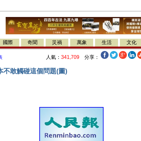
國際
奇聞
災禍
萬象
生活
文化
人氣：
341,709
分享：
表
本不敢觸碰這個問題(圖)