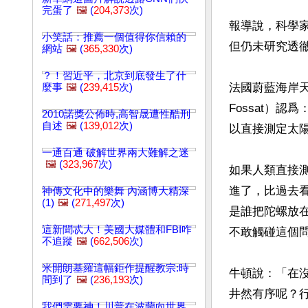
完蛋了
🖼️
(
204,373
次)
報導說，科學家
小笑話：推薦一個值得你信賴的
但仍未研究透徹
網站
🖼️
(
365,330
次)
？！習近平，北京到底發生了什
法國蔚藍海岸天文臺
麼事
🖼️
(
239,415
次)
Fossat）
2010諾獎公佈時,高智晟遭性酷刑
自述
🖼️
(
139,012
次)
以直接測定太陽
一通百通 破解世界兩大難解之迷
🖼️
(
323,967
次)
如果人類直接
進了，比過去
神傳文化中的樂舞 內涵博大精深
(1)
🖼️
(
271,497
次)
是誰把陀螺放
這新聞忒大！美國大媒體和FBI咋
不敢觸碰這個
不追蹤
🖼️
(
662,506
次)
米開朗基羅這幅鉅作提醒教宗:時
牛頓說：「在
間到了
🖼️
(
236,193
次)
井然有序呢？
我們需要神！川普在波蘭向世界