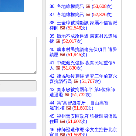
36. 各地維權簡訊
🖼️
(
53,698
次)
37. 各地維權簡訊
🖼️
(
52,826
次)
38. 王全璋被捕斷訊 家屬不信官派
律師
🖼️
(
52,546
次)
39. 徵地不成改逼遷 廣東村民遭強
拆
🖼️
(
52,017
次)
40. 廣東村民抗議建光伏項目 遭警
鎮壓
🖼️
(
51,945
次)
41. 中鐵僱兇強拆 夜闖民宅重傷5
人
🖼️
(
51,830
次)
42. 律協秋後算帳 追究三年前葛永
喜抗議行爲
🖼️
(
51,767
次)
43. 秦永敏被拘兩年半 第5位律師
遭逼退
🖼️
(
51,732
次)
44. 爲"高智晟看牙，自由高智
晟"維權
🖼️
(
51,680
次)
45. 福州晉安區政府 強拆歸國僑民
住區
🖼️
(
51,602
次)
46. 律師證遭作廢 余文生控告北京
官員
🖼️
(
51,568
次)