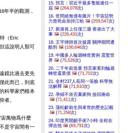
15. 預言：習近平最多隻能連任一
屆
🖼️
(
264,078
次)
16年半的觀測，
16. 世間絕無僅有圖片！宇宙惡勢
力曾死命加持江蛤
🖼️
(
259,547
次)
17. 新港首上任僅三週 香港出了大
事
🖼️
(
226,431
次)
（Eric 
18. 王宇律師首次披露 關押期間遭
。但這說明人類可
酷刑
🖼️
(
100,646
次)
19. 中國多人輪迴轉世實例 震驚世
界
🖼️
(
75,526
次)
20. 二千年前造業 預言家看到輪迴
遠鏡比過去更先
轉世還業債
🖼️
(
71,702
次)
21. 全村237人長同一張臉 科學無
僅此而已，到底
法解釋
🖼️
(
71,610
次)
的科學家們根本
22. 孕婦不肯丟棄家狗 撿回兩命
🖼️
(
71,411
次)
者。

23. 蒲松齡前生與來世的歷史記載
🖼️
(
71,258
次)
宇宙萬物爲什麼
24. 印度男開顱手術7小時 全程在
彈吉他
🖼️
(
69,791
次)
不是宇宙間有一