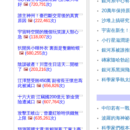
銀河系中心有
好
🖼️
(
720,791
次)
20萬年保持
誰主神州！臺巴斷交背後的真實
沙堆上搞研究
原因
🖼️
(
222,461
次)
宇宙在新生！
宇宙時空開的幾個玩笑讓人類心
急
🖼️
(
118,007
次)
小行星滋潤逆
扒開吳小暉外衣 裏面是隻癩蛤蟆
銀河系被誰推
🖼️
(
680,255
次)
磚家隨哈勃起
陰謀破產！川普生日這天…開槍
了
🖼️
(
203,216
次)
銀河系黑洞飛
科學家爭執太
江澤慧受賄450萬 副省長王懷忠爲
此被滅口
🖼️
(
656,826
次)
十六大前 江竊國200億元 劉金寶
險遭滅口
🖼️
(
607,764
次)
中印若有一戰
攻擊王岐山，曾慶紅吩咐供錢無
波羅的海神祕
上限
🖼️
(
635,261
次)
科學家們根本
預測英國大選:首相謝幕 工黨上臺