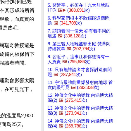
陽的研究時間已經
5. 習近平，必須在十九大前就敲
陽在其形成時所留
打你
🖼️▶️
(
388,691
次)
6. 科學家們根本不敢觸碰這個問
現象，而真實的
題
🖼️
(
341,709
次)
是皮毛。

7. 頭頂着同一個天 卻有着不同的
境遇
🖼️
(
336,128
次)
8. 第三號人物雞姦罪出庭 梵蒂岡
爾瑞奇教授還是
持續乾旱
🖼️
(
302,794
次)
種旋轉內核保留下
9. 習近平，這事江和你總得有一
人負責
🖼️
(
295,686
次)
誤讀者時間。

10. 只有無神論者才會探討這個問
題
🖼️
(
287,841
次)
運動會影響太陽
11. 宇宙最強能量爆發射向地球 首
次肉眼可見
🖼️
(
282,328
次)
，在可見光下，
12. 神傳文化中的樂舞 內涵博大精
深(2)
🖼️
(
275,415
次)
13. 神傳文化中的樂舞 內涵博大精
深(3)
🖼️
(
273,941
次)
的溫度爲2,900
14. 神傳文化中的樂舞 內涵博大精
爲25天。

深(4)
🖼️
(
269,788
次)