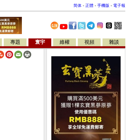
简体
-
正體
-
手機版
-
電子報
專題
寰宇
維權
視頻
雜談