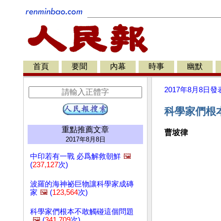
首頁
要聞
內幕
時事
幽默
2017年8月8日
發
科學家們根
重點推薦文章
曹坡律
2017年8月8日
中印若有一戰 必爲解救朝鮮
🖼️
(
237,127
次)
波羅的海神祕巨物讓科學家成磚
家
🖼️
(
123,564
次)
科學家們根本不敢觸碰這個問題
🖼️
(
341,709
次)