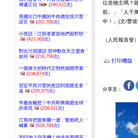
位造物主嗎？
傳遞正信
🖼️▶️
(
346,522
次)
前。」「人千
美國出口中國的牛肉價兌現川普
中！」(文/曹坡律
諾言
🖼️
(
202,706
次)
小笑話：江與老婆當他們面對吵
🖼️
(
427,069
次)
（人民報首發
對比川習講話 習仲勳在天之靈會
文章網址: http://w
如何
🖼️
(
216,756
次)
打印機版
一個偉大的時代正悄然揭開序幕
🖼️
(
234,874
次)
習近平與川普的友誼到底能走多
分享至：
遠
🖼️
(
205,975
次)
半條魚暢想！中共即將稱霸全球
的表現
🖼️
(
208,011
次)
江爲何把親爸曬一邊，緊抱死人
喊爹
🖼️
(
634,784
次)
30日內上交手機！中共在新疆不