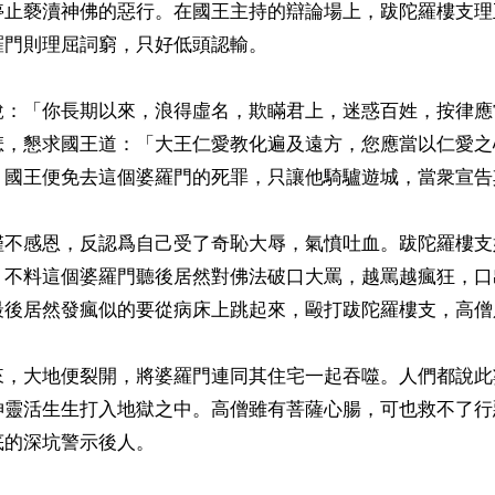
停止褻瀆神佛的惡行。在國王主持的辯論場上，跋陀羅樓支理
門則理屈詞窮，只好低頭認輸。

說：「你長期以來，浪得虛名，欺瞞君上，迷惑百姓，按律應
悲，懇求國王道：「大王仁愛教化遍及遠方，您應當以仁愛之
」國王便免去這個婆羅門的死罪，只讓他騎驢遊城，當衆宣告
僅不感恩，反認爲自己受了奇恥大辱，氣憤吐血。跋陀羅樓支
，不料這個婆羅門聽後居然對佛法破口大罵，越罵越瘋狂，口
最後居然發瘋似的要從病床上跳起來，毆打跋陀羅樓支，高僧
來，大地便裂開，將婆羅門連同其住宅一起吞噬。人們都說此
神靈活生生打入地獄之中。高僧雖有菩薩心腸，可也救不了行
的深坑警示後人。
