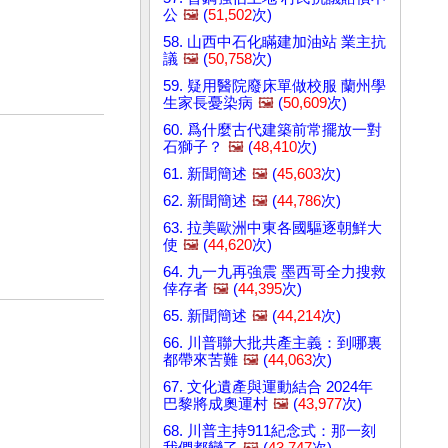
公
🖼️
(
51,502
次)
58. 山西中石化瞞建加油站 業主抗
議
🖼️
(
50,758
次)
59. 疑用醫院廢床單做校服 蘭州學
生家長憂染病
🖼️
(
50,609
次)
60. 爲什麼古代建築前常擺放一對
石獅子？
🖼️
(
48,410
次)
61. 新聞簡述
🖼️
(
45,603
次)
62. 新聞簡述
🖼️
(
44,786
次)
63. 拉美歐洲中東各國驅逐朝鮮大
使
🖼️
(
44,620
次)
64. 九一九再強震 墨西哥全力搜救
倖存者
🖼️
(
44,395
次)
65. 新聞簡述
🖼️
(
44,214
次)
66. 川普聯大批共產主義：到哪裏
都帶來苦難
🖼️
(
44,063
次)
67. 文化遺產與運動結合 2024年
巴黎將成奧運村
🖼️
(
43,977
次)
68. 川普主持911紀念式：那一刻
我們都變了
🖼️
(
43,747
次)