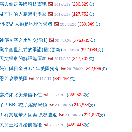
諾與偷走美國科技靈魂
🖼️
(
236,629
次)
2017/8/29
及前世的人勝過史學家
🖼️
(
127,752
次)
2017/8/27
門檻兒 人類是地球旅遊者
🖼️
(
350,349
次)
2017/8/26
神傳文字之水乳交溶(1)
🖼️
(
276,609
次)
2017/8/25
黨半個世紀前的承諾(圖)(更新)
(
627,084
次)
2017/8/24
天文學家的解釋無厘頭
🖼️
(
347,702
次)
2017/8/23
統》與日全食375年美國獨有
🖼️
(
242,596
次)
2017/8/22
恩若攻擊美國
🖼️
(
391,494
次)
2017/8/17
寨溝如此美景留不住
🖼️
(
359,538
次)
2017/8/16
了！BBC成了縮頭烏龜
🖼️
(
243,854
次)
2017/8/15
！有案底華人回美 原機遣返
🖼️
(
231,830
次)
2017/8/14
民與王冶坪婚前婚後
🖼️
(
459,445
次)
2017/8/13