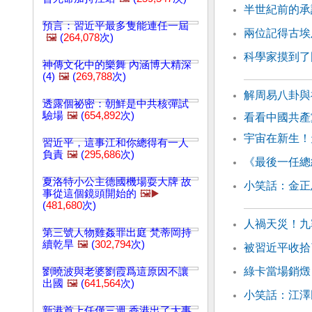
半世紀前的承
預言：習近平最多隻能連任一屆
兩位記得古埃
🖼️
(
264,078
次)
科學家摸到了
神傳文化中的樂舞 內涵博大精深
(4)
🖼️
(
269,788
次)
解周易八卦與
透露個祕密：朝鮮是中共核彈試
驗場
🖼️
(
654,892
次)
看看中國共產
宇宙在新生！
習近平，這事江和你總得有一人
負責
🖼️
(
295,686
次)
《最後一任總
夏洛特小公主德國機場耍大牌 故
小笑話：金正
事從這個鏡頭開始的
🖼️▶️
(
481,680
次)
人禍天災！九
第三號人物雞姦罪出庭 梵蒂岡持
續乾旱
🖼️
(
302,794
次)
被習近平收拾
綠卡當場銷燬
劉曉波與老婆劉霞爲這原因不讓
出國
🖼️
(
641,564
次)
小笑話：江澤
新港首上任僅三週 香港出了大事