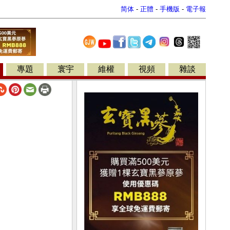
简体
-
正體
-
手機版
-
電子報
專題
寰宇
維權
視頻
雜談