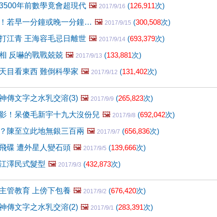
3500年前數學竟會超現代
🖼️
(
126,911
次)
2017/9/16
！若早一分鐘或晚一分鐘…
🖼️
(
300,508
次)
2017/9/15
打江青 王海容毛忌日離世
🖼️
(
693,379
次)
2017/9/14
相 反嚇的戰戰兢兢
🖼️
(
133,881
次)
2017/9/13
天目看東西 難倒科學家
🖼️
(
131,402
次)
2017/9/12
神傳文字之水乳交溶(3)
🖼️
(
265,823
次)
2017/9/9
影！呆傻毛新宇十九大沒份兒
🖼️
(
692,042
次)
2017/9/8
？陳至立此地無銀三百兩
🖼️
(
656,836
次)
2017/9/7
飛碟 遭外星人變石頭
🖼️
(
139,666
次)
2017/9/5
江澤民式髮型
🖼️
(
432,873
次)
2017/9/3
主管教育 上傍下包養
🖼️
(
676,420
次)
2017/9/2
神傳文字之水乳交溶(2)
🖼️
(
283,391
次)
2017/9/1