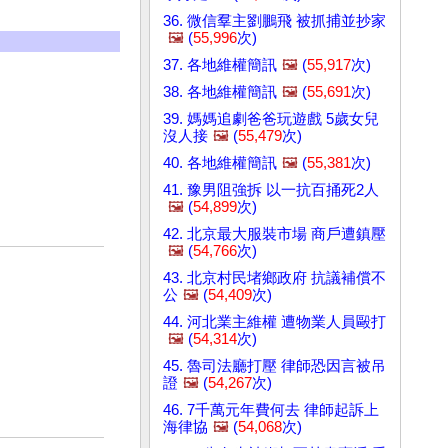
36. 微信羣主劉鵬飛 被抓捕並抄家
🖼️
(
55,996
次)
37. 各地維權簡訊
🖼️
(
55,917
次)
38. 各地維權簡訊
🖼️
(
55,691
次)
39. 媽媽追劇爸爸玩遊戲 5歲女兒
沒人接
🖼️
(
55,479
次)
40. 各地維權簡訊
🖼️
(
55,381
次)
41. 豫男阻強拆 以一抗百捅死2人
🖼️
(
54,899
次)
42. 北京最大服裝市場 商戶遭鎮壓
🖼️
(
54,766
次)
43. 北京村民堵鄉政府 抗議補償不
公
🖼️
(
54,409
次)
44. 河北業主維權 遭物業人員毆打
🖼️
(
54,314
次)
45. 魯司法廳打壓 律師恐因言被吊
證
🖼️
(
54,267
次)
46. 7千萬元年費何去 律師起訴上
海律協
🖼️
(
54,068
次)