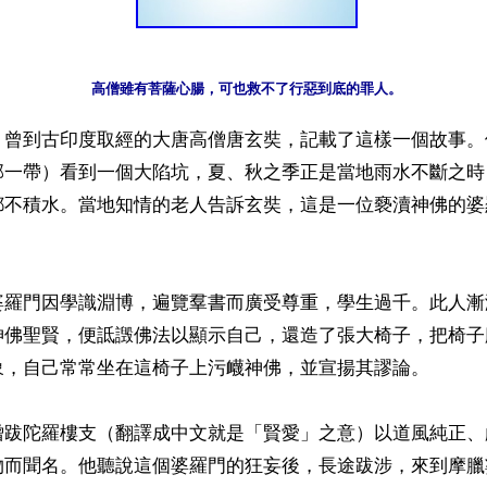
】曾到古印度取經的大唐高僧唐玄奘，記載了這樣一個故事。
邦一帶）看到一個大陷坑，夏、秋之季正是當地雨水不斷之時
都不積水。當地知情的老人告訴玄奘，這是一位褻瀆神佛的婆
婆羅門因學識淵博，遍覽羣書而廣受尊重，學生過千。此人漸
神佛聖賢，便詆譭佛法以顯示自己，還造了張大椅子，把椅子
象，自己常常坐在這椅子上污衊神佛，並宣揚其謬論。

僧跋陀羅樓支（翻譯成中文就是「賢愛」之意）以道風純正、
物而聞名。他聽說這個婆羅門的狂妄後，長途跋涉，來到摩臘