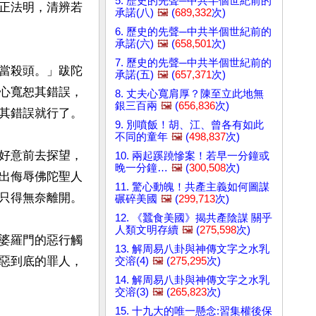
5. 歷史的先聲─中共半個世紀前的
正法明，清辨若
承諾(八)
🖼️
(
689,332
次)
6. 歷史的先聲─中共半個世紀前的
承諾(六)
🖼️
(
658,501
次)
7. 歷史的先聲─中共半個世紀前的
當殺頭。」跋陀
承諾(五)
🖼️
(
657,371
次)
心寬恕其錯誤，
8. 丈夫心寬肩厚？陳至立此地無
銀三百兩
🖼️
(
656,836
次)
其錯誤就行了。

9. 別噴飯！胡、江、曾各有如此
不同的童年
🖼️
(
498,837
次)
好意前去探望，
10. 兩起蹊蹺慘案！若早一分鐘或
晚一分鐘…
🖼️
(
300,508
次)
出侮辱佛陀聖人
11. 驚心動魄！共產主義如何圖謀
只得無奈離開。

碾碎美國
🖼️
(
299,713
次)
12. 《蠶食美國》揭共產陰謀 關乎
人類文明存續
🖼️
(
275,598
次)
婆羅門的惡行觸
13. 解周易八卦與神傳文字之水乳
惡到底的罪人，
交溶(4)
🖼️
(
275,295
次)
14. 解周易八卦與神傳文字之水乳
交溶(3)
🖼️
(
265,823
次)
15. 十九大的唯一懸念:習集權後保