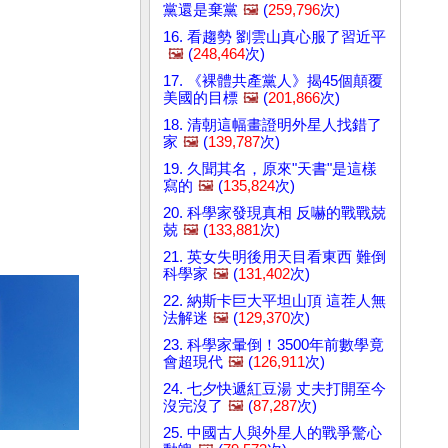
黨還是棄黨
🖼️
(
259,796
次)
16. 看趨勢 劉雲山真心服了習近平
🖼️
(
248,464
次)
17. 《裸體共產黨人》揭45個顛覆
美國的目標
🖼️
(
201,866
次)
18. 清朝這幅畫證明外星人找錯了
家
🖼️
(
139,787
次)
19. 久聞其名，原來"天書"是這樣
寫的
🖼️
(
135,824
次)
20. 科學家發現真相 反嚇的戰戰兢
兢
🖼️
(
133,881
次)
21. 英女失明後用天目看東西 難倒
科學家
🖼️
(
131,402
次)
22. 納斯卡巨大平坦山頂 這茬人無
法解迷
🖼️
(
129,370
次)
23. 科學家暈倒！3500年前數學竟
會超現代
🖼️
(
126,911
次)
24. 七夕快遞紅豆湯 丈夫打開至今
沒完沒了
🖼️
(
87,287
次)
25. 中國古人與外星人的戰爭驚心