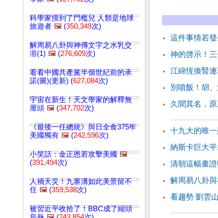
科學家摸到了門檻兒 人類是地球
旅遊者
🖼️
(
350,349
次)
這件事情若發
解周易八卦與神傳文字之水乳交
溶(1)
🖼️
(
276,609
次)
神的啓示！三
江綿恆換腎連
看看中國共產黨半個世紀前的承
諾(圖)(更新) (
627,084
次)
別噴飯！胡、
宇宙在新生！天文學家的解釋無
久聞其名，原
厘頭
🖼️
(
347,702
次)
《最後一任總統》與日全食375年
十九大的唯一
美國獨有
🖼️
(
242,596
次)
納斯卡巨大平
小笑話：金正恩若攻擊美國
🖼️
(
391,494
次)
清朝這幅畫證
解周易八卦與
人禍天災！九寨溝如此美景留不
住
🖼️
(
359,538
次)
看趨勢 劉雲
被習近平收拾了！BBC成了縮頭
烏龜
🖼️
(
243,854
次)