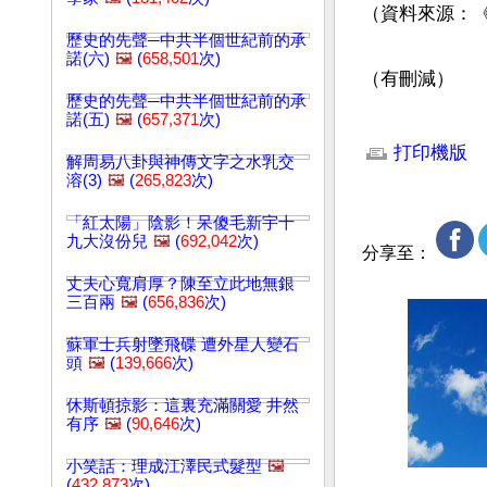
（資料來源：《
歷史的先聲─中共半個世紀前的承
諾(六)
🖼️
(
658,501
次)
（有刪減）
歷史的先聲─中共半個世紀前的承
諾(五)
🖼️
(
657,371
次)
文章網址: http://w
打印機版
解周易八卦與神傳文字之水乳交
溶(3)
🖼️
(
265,823
次)
「紅太陽」陰影！呆傻毛新宇十
九大沒份兒
🖼️
(
692,042
次)
分享至：
丈夫心寬肩厚？陳至立此地無銀
三百兩
🖼️
(
656,836
次)
蘇軍士兵射墜飛碟 遭外星人變石
頭
🖼️
(
139,666
次)
休斯頓掠影：這裏充滿關愛 井然
有序
🖼️
(
90,646
次)
小笑話：理成江澤民式髮型
🖼️
(
432,873
次)