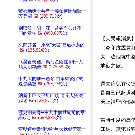
驚心動魄！共產主義如何圖謀碾
碎美國
🖼️
(
299,713
次)
別噴飯！胡、江、曾各有如此不
同的童年
🖼️
(
498,837
次)
【人民報消息
久聞其名，原來"天書"是這樣寫的
（今印度孟買
🖼️
(
135,824
次)
大，這個坑中
《蠶食美國》揭共產陰謀 關乎人
地獄之處。

類文明存續
🖼️
(
275,598
次)
十九大的唯一懸念:習集權後保黨
過去這兒有位
還是棄黨
🖼️
(
259,796
次)
爲自己已超過
納斯卡巨大平坦山頂 這茬人無法
解迷
🖼️
(
129,370
次)
天上神聖的形
歷史的先聲─中共半個世紀前的承
諾(八)
🖼️
(
689,332
次)
當時印度的高
知足、無求於
清朝這幅畫證明外星人找錯了家
🖼️
(
139,787
次)