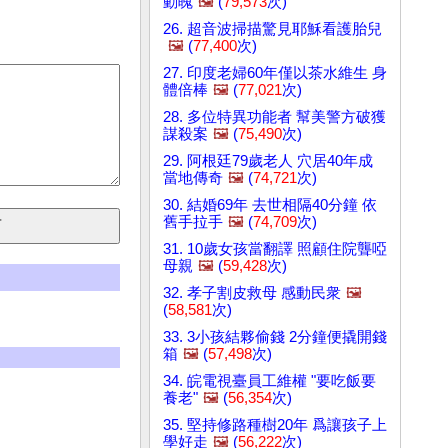
動魄
🖼️
(
79,573
次)
26. 超音波掃描驚見耶穌看護胎兒
🖼️
(
77,400
次)
27. 印度老婦60年僅以茶水維生 身
體倍棒
🖼️
(
77,021
次)
28. 多位特異功能者 幫美警方破獲
謀殺案
🖼️
(
75,490
次)
29. 阿根廷79歲老人 穴居40年成
當地傳奇
🖼️
(
74,721
次)
30. 結婚69年 去世相隔40分鐘 依
舊手拉手
🖼️
(
74,709
次)
31. 10歲女孩當翻譯 照顧住院聾啞
母親
🖼️
(
59,428
次)
32. 孝子割皮救母 感動民衆
🖼️
(
58,581
次)
33. 3小孩結夥偷錢 2分鐘便撬開錢
箱
🖼️
(
57,498
次)
34. 皖電視臺員工維權 "要吃飯要
養老"
🖼️
(
56,354
次)
35. 堅持修路種樹20年 爲讓孩子上
學好走
🖼️
(
56,222
次)