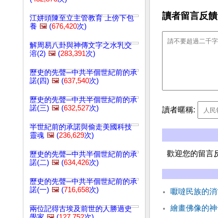
讀者留言反饋
江姘頭陳至立主管教育 上傍下包
養
🖼️
(
676,420
次)
解周易八卦與神傳文字之水乳交
溶(2)
🖼️
(
283,391
次)
歷史的先聲─中共半個世紀前的承
諾(四)
🖼️
(
637,540
次)
歷史的先聲─中共半個世紀前的承
諾(三)
🖼️
(
632,527
次)
讀者暱稱:
半世紀前的承諾與偷走美國科技
靈魂
🖼️
(
236,629
次)
歡迎您的留言
歷史的先聲─中共半個世紀前的承
諾(二)
🖼️
(
634,426
次)
歷史的先聲─中共半個世紀前的承
諾(一)
🖼️
(
716,658
次)
嚈噠民族的消
繪畫佛像的神
兩位記得古埃及前世的人勝過史
學家
🖼️
(
127,752
次)