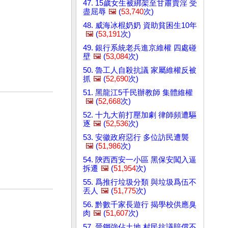
47. 15歲女生被綁架至甘肅賣淫 受
盡屈辱
🖼️
(
53,740
次)
48. 威海冰棍奶奶 資助貧困生10年
🖼️
(
53,191
次)
49. 銀行系統老兵進京維權 四處碰
壁
🖼️
(
53,084
次)
50. 魯工人自殺抗議 家屬維權反被
抓
🖼️
(
52,690
次)
51. 黑龍江5千民辦教師 集體維權
🖼️
(
52,668
次)
52. 十九大前打壓加劇 律師頻遭驅
逐
🖼️
(
52,536
次)
53. 安徽政府惡行 多位訪民遭襲
🖼️
(
51,986
次)
54. 陝西西安一小區 黑保安闖入逼
拆遷
🖼️
(
51,954
次)
55. 爲推行垃圾分類 與垃圾爲伍不
丟人
🖼️
(
51,775
次)
56. 黔數千家長遊行 揭學校供應臭
肉
🖼️
(
51,607
次)
57. 晉鋼強佔土地 村民抗議賠償不