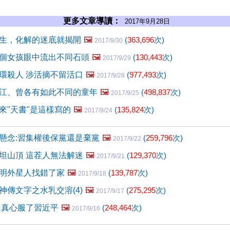
更多文章導讀：
2017年9月28日
生，化解的迷底就揭開
🖼️
(
363,696
次)
2017/9/30
個女孩眼中流出不同石頭
🖼️
(
130,443
次)
2017/9/29
環殺人 涉活摘不留活口
🖼️
(
977,493
次)
2017/9/28
江、曾各有如此不同的童年
🖼️
(
498,837
次)
2017/9/25
來"天書"是這樣寫的
🖼️
(
135,824
次)
2017/9/24
懸念:習集權後保黨還是棄黨
🖼️
(
259,796
次)
2017/9/22
坦山頂 這茬人無法解迷
🖼️
(
129,370
次)
2017/9/21
明外星人找錯了家
🖼️
(
139,787
次)
2017/9/18
神傳文字之水乳交溶(4)
🖼️
(
275,295
次)
2017/9/17
山真心服了習近平
🖼️
(
248,464
次)
2017/9/16