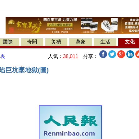
國際
奇聞
災禍
萬象
生活
文化
人氣：
38,011
分享：
發表
陷巨坑墜地獄(圖)