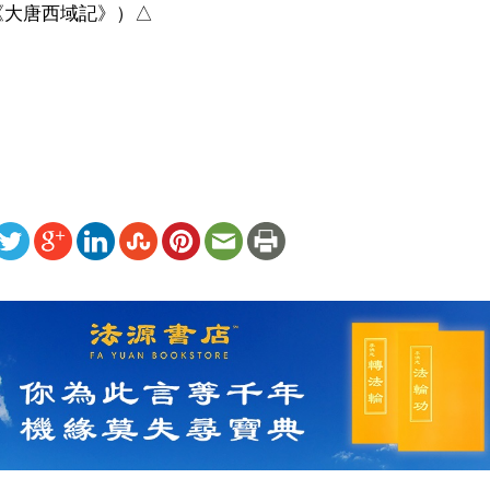
大唐西域記》）△

ww.renminbao.com/rmb/articles/2017/9/28/66251b.html