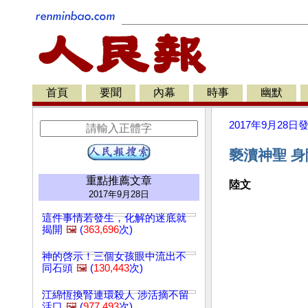
首頁
要聞
內幕
時事
幽默
2017年9月28日
褻瀆神聖 身
重點推薦文章
陸文
2017年9月28日
這件事情若發生，化解的迷底就
揭開
🖼️
(
363,696
次)
神的啓示！三個女孩眼中流出不
同石頭
🖼️
(
130,443
次)
江綿恆換腎連環殺人 涉活摘不留
活口
🖼️
(
977,493
次)