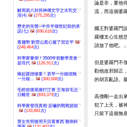
論是非，要他
解周易八卦與神傳文字之水乳交
流，而這個婆羅
溶(4)
🖼️
(
275,295
次)
歷史的先聲─中共半個世紀前的承
國王對婆羅門
諾(七)
🖼️
(
690,616
次)
羅樓支心生慈
看趨勢 劉雲山真心服了習近平
🖼️
請放了他吧。
(
248,464
次)
科學家暈倒！3500年前數學竟會
但是婆羅門不
超現代
🖼️
(
126,911
次)
勸他改邪歸正
兩起蹊蹺慘案！若早一分鐘或晚
一分鐘…
🖼️
(
300,508
次)
的胡言亂語。
毛棺前痛罵痛打江青 王海容毛忌
日離世
🖼️
(
693,379
次)
高僧剛一走出
犯了上天，被
科學家發現真相 反嚇的戰戰兢兢
🖼️
(
133,881
次)
只留下這個無底
英女失明後用天目看東西 難倒科
學家
🖼️
(
131,402
次)