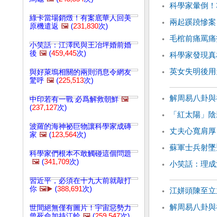
科學家暈倒！
綠卡當場銷燬！有案底華人回美
兩起蹊蹺慘案
原機遣返
🖼️
(
231,830
次)
毛棺前痛罵痛
小笑話：江澤民與王冶坪婚前婚
後
🖼️
(
459,445
次)
科學家發現真
英女失明後用
與好萊塢相關的兩則消息令網友
驚呼
🖼️
(
225,513
次)
解周易八卦與
中印若有一戰 必爲解救朝鮮
🖼️
(
237,127
次)
「紅太陽」陰
波羅的海神祕巨物讓科學家成磚
丈夫心寬肩厚
家
🖼️
(
123,564
次)
蘇軍士兵射墜
科學家們根本不敢觸碰這個問題
🖼️
(
341,709
次)
小笑話：理成
習近平，必須在十九大前就敲打
你
🖼️▶️
(
388,691
次)
江姘頭陳至立
解周易八卦與
世間絕無僅有圖片！宇宙惡勢力
曾死命加持江蛤
🖼️
(
259,547
次)