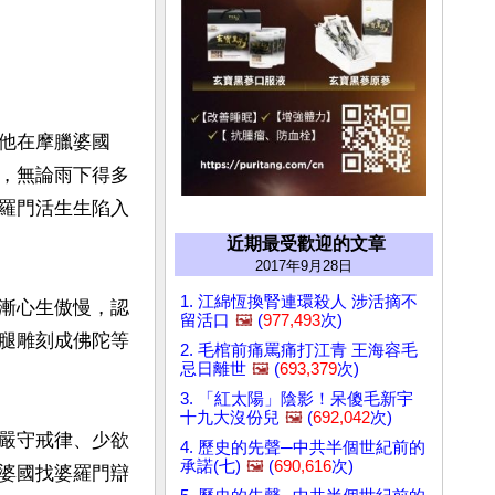
他在摩臘婆國
，無論雨下得多
羅門活生生陷入
近期最受歡迎的文章
2017年9月28日
1. 江綿恆換腎連環殺人 涉活摘不
漸心生傲慢，認
留活口
🖼️
(
977,493
次)
腿雕刻成佛陀等
2. 毛棺前痛罵痛打江青 王海容毛
忌日離世
🖼️
(
693,379
次)
3. 「紅太陽」陰影！呆傻毛新宇
十九大沒份兒
🖼️
(
692,042
次)
嚴守戒律、少欲
4. 歷史的先聲─中共半個世紀前的
承諾(七)
🖼️
(
690,616
次)
婆國找婆羅門辯