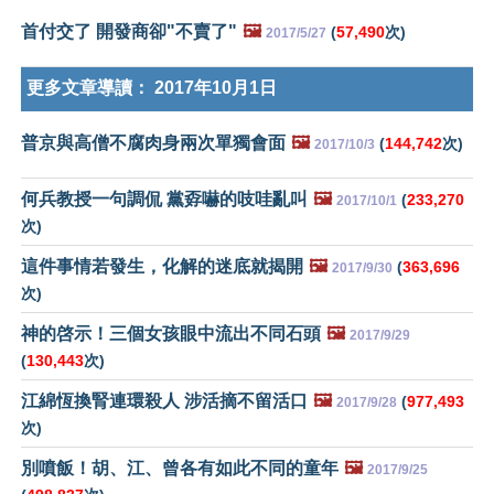
首付交了 開發商卻"不賣了"
🖼️
(
57,490
次)
2017/5/27
更多文章導讀：
2017年10月1日
普京與高僧不腐肉身兩次單獨會面
🖼️
(
144,742
次)
2017/10/3
何兵教授一句調侃 黨孬嚇的吱哇亂叫
🖼️
(
233,270
2017/10/1
次)
這件事情若發生，化解的迷底就揭開
🖼️
(
363,696
2017/9/30
次)
神的啓示！三個女孩眼中流出不同石頭
🖼️
2017/9/29
(
130,443
次)
江綿恆換腎連環殺人 涉活摘不留活口
🖼️
(
977,493
2017/9/28
次)
別噴飯！胡、江、曾各有如此不同的童年
🖼️
2017/9/25