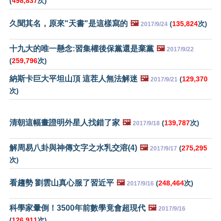
(
498,837
次)
久聞其名，原來"天書"是這樣寫的
🖼️
(
135,824
次)
2017/9/24
十九大的唯一懸念:習集權後保黨還是棄黨
🖼️
2017/9/22
(
259,796
次)
納斯卡巨大平坦山頂 這茬人無法解迷
🖼️
(
129,370
2017/9/21
次)
清朝這幅畫證明外星人找錯了家
🖼️
(
139,787
次)
2017/9/18
解周易八卦與神傳文字之水乳交溶(4)
🖼️
(
275,295
2017/9/17
次)
看趨勢 劉雲山真心服了習近平
🖼️
(
248,464
次)
2017/9/16
科學家暈倒！3500年前數學竟會超現代
🖼️
2017/9/16
(
126,911
次)