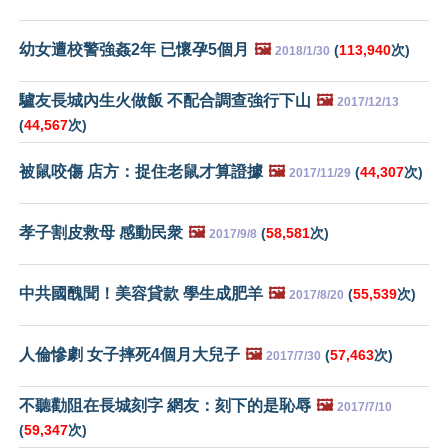
幼女遭校警強姦2年 已懷孕5個月
🖼️
(
113,940
次)
2018/1/30
驢友長城內生火做飯 不配合調查強行下山
🖼️
2017/12/13
(
44,567
次)
被鼠咬傷 店方：捉住老鼠才算證據
🖼️
(
44,307
次)
2017/11/29
孝子割皮救母 感動民衆
🖼️
(
58,581
次)
2017/9/8
中共國醜聞！美容貸款 學生成肥羊
🖼️
(
55,539
次)
2017/8/20
人倫慘劇 女子摔死4個月大兒子
🖼️
(
57,463
次)
2017/7/30
不聽勸阻在長城刻字 網友：刻下的是恥辱
🖼️
2017/7/10
(
59,347
次)