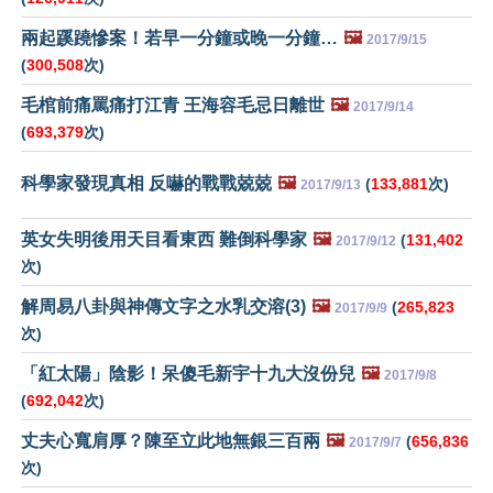
兩起蹊蹺慘案！若早一分鐘或晚一分鐘…
🖼️
2017/9/15
(
300,508
次)
毛棺前痛罵痛打江青 王海容毛忌日離世
🖼️
2017/9/14
(
693,379
次)
科學家發現真相 反嚇的戰戰兢兢
🖼️
(
133,881
次)
2017/9/13
英女失明後用天目看東西 難倒科學家
🖼️
(
131,402
2017/9/12
次)
解周易八卦與神傳文字之水乳交溶(3)
🖼️
(
265,823
2017/9/9
次)
「紅太陽」陰影！呆傻毛新宇十九大沒份兒
🖼️
2017/9/8
(
692,042
次)
丈夫心寬肩厚？陳至立此地無銀三百兩
🖼️
(
656,836
2017/9/7
次)