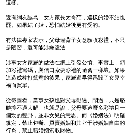
這樣。 

還有網友認爲，女方家長太奇葩，這樣的婚不結也
罷。如果結了婚，恐怕結婚後更有受的。

有法律專家表示，父母違背子女意願收彩禮，不只
是陋習，還可能涉嫌違法。

涉事女方家屬的做法在網上引發公憤。事實上，頻
加彩禮籌碼，與信口索要彩禮的陋習一樣壞。如果
這造成棒打鴛鴦的後果，家屬遲早得爲毀了女兒幸
福而買單。

從截圖看，當事女孩也對父母勸過、鬧過，只是胳
膊擰不過大腿。也就是說，父母要這麼多彩禮且一
個勁的變卦，並非女兒的意思。而《婚姻法》明確
規定，禁止包辦、買賣婚姻和其它干涉婚姻自由的
行爲，禁止藉婚姻索取財物。
