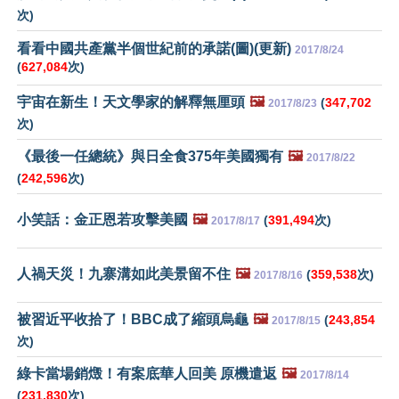
次)
看看中國共產黨半個世紀前的承諾(圖)(更新)
2017/8/24
(
627,084
次)
宇宙在新生！天文學家的解釋無厘頭
🖼️
(
347,702
2017/8/23
次)
《最後一任總統》與日全食375年美國獨有
🖼️
2017/8/22
(
242,596
次)
小笑話：金正恩若攻擊美國
🖼️
(
391,494
次)
2017/8/17
人禍天災！九寨溝如此美景留不住
🖼️
(
359,538
次)
2017/8/16
被習近平收拾了！BBC成了縮頭烏龜
🖼️
(
243,854
2017/8/15
次)
綠卡當場銷燬！有案底華人回美 原機遣返
🖼️
2017/8/14
(
231,830
次)