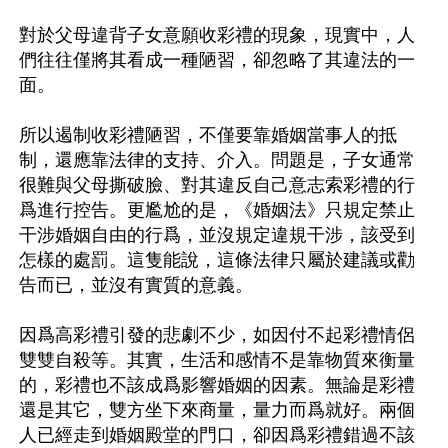
對於父母違背子女意願收彩禮的現象，現實中，人
們往往僅將其看成一種陋習，卻忽略了其違法的一
面。

所以遏制收彩禮陋習，不僅要靠婚姻當事人的抵
制，還應靠法律的支持、介入。問題是，子女通常
很難與父母撕破臉、對其違反自己意志索彩禮的行
爲進行控告。更尷尬的是，《婚姻法》只規定禁止
干涉婚姻自由的行爲，並沒規定違規干涉，該受到
怎樣的處罰。這隻能說，這條法律只屬於建議或勸
告而已，並沒有實質的意義。

因爲高彩禮引發的悲劇不少，如因付不起彩禮情侶
雙雙自殺等。其實，生活和感情不是靠物質來衡量
的，彩禮也不該成爲影響婚姻的因素。無論是彩禮
還是其它，雙方坐下來商量，量力而爲就好。兩個
人已經走到婚姻殿堂的門口，卻因爲彩禮錯過不該