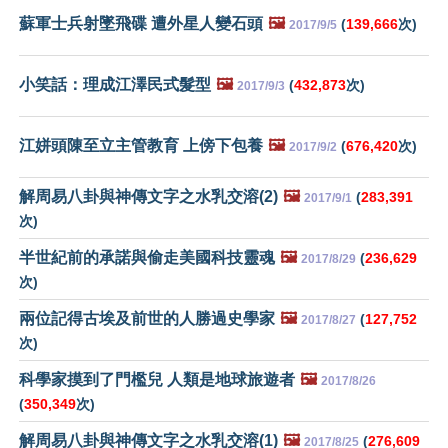
蘇軍士兵射墜飛碟 遭外星人變石頭
🖼️
(
139,666
次)
2017/9/5
小笑話：理成江澤民式髮型
🖼️
(
432,873
次)
2017/9/3
江姘頭陳至立主管教育 上傍下包養
🖼️
(
676,420
次)
2017/9/2
解周易八卦與神傳文字之水乳交溶(2)
🖼️
(
283,391
2017/9/1
次)
半世紀前的承諾與偷走美國科技靈魂
🖼️
(
236,629
2017/8/29
次)
兩位記得古埃及前世的人勝過史學家
🖼️
(
127,752
2017/8/27
次)
科學家摸到了門檻兒 人類是地球旅遊者
🖼️
2017/8/26
(
350,349
次)
解周易八卦與神傳文字之水乳交溶(1)
🖼️
(
276,609
2017/8/25