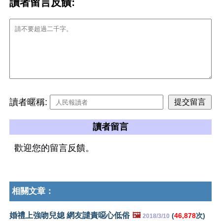
讀者留言反饋:
讀者暱稱:
讀者留言
歡迎您的留言反饋。
相關文章：
婚禮上強吻兒媳 網友譴責噁心低俗
🖼️
(
46,878
次)
2018/3/10