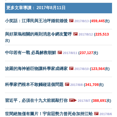
更多文章導讀：
2017年8月11日
小笑話：江澤民與王冶坪婚前婚後
🖼️
(
459,445
次)
2017/8/13
與好萊塢相關的兩則消息令網友驚呼
🖼️
(
225,513
2017/8/12
次)
中印若有一戰 必爲解救朝鮮
🖼️
(
237,127
次)
2017/8/11
波羅的海神祕巨物讓科學家成磚家
🖼️
(
123,564
次)
2017/8/10
科學家們根本不敢觸碰這個問題
🖼️
(
341,709
次)
2017/8/8
習近平，必須在十九大前就敲打你
🖼️▶️
(
388,691
次)
2017/8/7
世間絕無僅有圖片！宇宙惡勢力曾死命加持江蛤
🖼️
2017/8/6