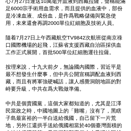
心7月27日運送10萬毫升血液到西藏拉薩，聲稱能滿
足6000宗手術用血需求，而且提供的血液中，部份
是冷凍血液、成份血，是作爲戰略儲備與緊急使
用，未來還會再調2000單位紅細胞及技術人員。

隨着7月27日上午西藏航空TV9842次航班從南京祿
口國際機場的起飛，江蘇省支援西藏自治區採供血
工作正式展開，首批500單位紅細胞運往拉薩。

按理來說，十九大前夕，無論國內國際，習近平是
最不想發生什麼事，但中共公開宣稱調配血液到西
藏，而且有將軍強硬喊話，讓人感覺洞朗地區的對
峙要升級，中共在爲大戰做準備。

中共是個賣國黨，這個大家都知道的，尤其是江澤
民當政之時，中國地圖上的「雞嘴」沒有了，黑瞎
子島最富裕的一半白送給俄國，自己留下一片荒
地，另外江還拱手送給俄國相當於40個臺灣面積的