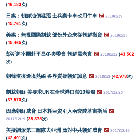
(
46,183
次)
日媒：朝鮮油價猛漲 士兵棄卡車改用牛車
🖼️
2018/1/29
(
45,761
次)
美媒：無視國際制裁 部份外企未從朝鮮撤資
🖼️
2018/1/15
(
45,465
次)
彭斯將率團赴平昌冬奧委會 朝鮮需老實
🖼️
(
43,502
2018/1/12
次)
朝韓恢復邊境熱線 各界質疑朝鮮誠意
🖼️
(
42,978
次)
2018/1/3
制裁朝鮮 美要求UN在全球港口禁10艘船
🖼️
2017/12/20
(
37,570
次)
因應朝鮮威脅 日本耗巨資引入兩套陸基宙斯盾
🖼️
(
38,875
次)
2017/12/19
美擬調派第三艦隊去亞洲 應對中共朝鮮威脅
🖼️
2017/12/19
(
42,401
次)