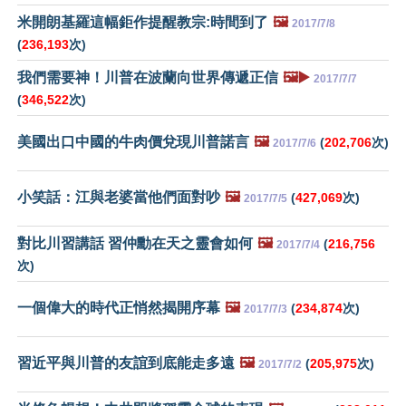
米開朗基羅這幅鉅作提醒教宗:時間到了
🖼️
2017/7/8
(
236,193
次)
我們需要神！川普在波蘭向世界傳遞正信
🖼️▶️
2017/7/7
(
346,522
次)
美國出口中國的牛肉價兌現川普諾言
🖼️
(
202,706
次)
2017/7/6
小笑話：江與老婆當他們面對吵
🖼️
(
427,069
次)
2017/7/5
對比川習講話 習仲勳在天之靈會如何
🖼️
(
216,756
2017/7/4
次)
一個偉大的時代正悄然揭開序幕
🖼️
(
234,874
次)
2017/7/3
習近平與川普的友誼到底能走多遠
🖼️
(
205,975
次)
2017/7/2