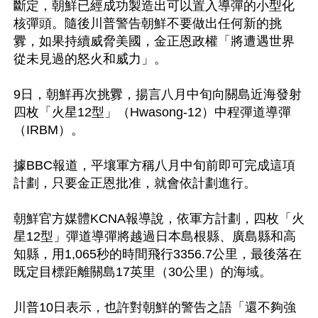
斷定，朝鮮已經成功製造出可以置入導彈的小型化
核彈頭。隨後川普警告朝鮮不要做出任何新的挑
釁，如果持續威脅美國，金正恩政權「將遭遇世界
從未見過的怒火和威力」。

9日，朝鮮再次挑釁，揚言八月中旬向關島近海發射
四枚「火星12型」（Hwasong-12）中程彈道導彈
（IRBM）。

據BBC報道，平壤軍方稱八月中旬前即可完成這項
計劃，只要金正恩批准，就會依計劃進行。

朝鮮官方媒體KCNA報導說，依軍方計劃，四枚「火
星12型」彈道導彈將越過日本島根縣、廣島縣和高
知縣，用1,065秒的時間飛行3356.7公里，最後落在
既定目標距離關島17英里（30公里）的海域。

川普10日表示，也許對朝鮮的警告之語「還不夠強