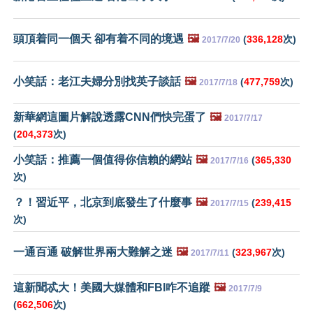
頭頂着同一個天 卻有着不同的境遇
🖼️
(
336,128
次)
2017/7/20
小笑話：老江夫婦分別找英子談話
🖼️
(
477,759
次)
2017/7/18
新華網這圖片解說透露CNN們快完蛋了
🖼️
2017/7/17
(
204,373
次)
小笑話：推薦一個值得你信賴的網站
🖼️
(
365,330
2017/7/16
次)
？！習近平，北京到底發生了什麼事
🖼️
(
239,415
2017/7/15
次)
一通百通 破解世界兩大難解之迷
🖼️
(
323,967
次)
2017/7/11
這新聞忒大！美國大媒體和FBI咋不追蹤
🖼️
2017/7/9
(
662,506
次)