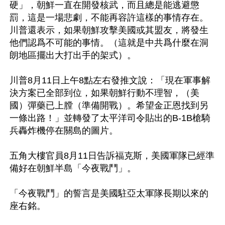
硬」，朝鮮一直在開發核武，而且總是能逃避懲
罰，這是一場悲劇，不能再容許這樣的事情存在。
川普還表示，如果朝鮮攻擊美國或其盟友，將發生
他們認爲不可能的事情。（這就是中共爲什麼在洞
朗地區擺出大打出手的架式）。

川普8月11日上午8點左右發推文說：「現在軍事解
決方案已全部到位，如果朝鮮行動不理智，（美
國）彈藥已上膛（準備開戰）。希望金正恩找到另
一條出路！」並轉發了太平洋司令貼出的B-1B槍騎
兵轟炸機停在關島的圖片。

五角大樓官員8月11日告訴福克斯，美國軍隊已經準
備好在朝鮮半島「今夜戰鬥」。

「今夜戰鬥」的誓言是美國駐亞太軍隊長期以來的
座右銘。
