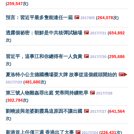
(
259,547
次)
預言：習近平最多隻能連任一屆
🖼️
(
264,078
次)
2017/8/5
透露個祕密：朝鮮是中共核彈試驗場
🖼️
(
654,892
2017/7/31
次)
習近平，這事江和你總得有一人負責
🖼️
(
295,686
2017/7/30
次)
夏洛特小公主德國機場耍大牌 故事從這個鏡頭開始的
🖼️▶️
(
481,680
次)
2017/7/29
第三號人物雞姦罪出庭 梵蒂岡持續乾旱
🖼️
2017/7/28
(
302,794
次)
劉曉波與老婆劉霞爲這原因不讓出國
🖼️
(
641,564
2017/7/27
次)
新港首上任僅三週 香港出了大事
🖼️
(
226,431
次)
2017/7/24