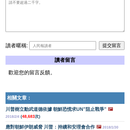
讀者暱稱:
讀者留言
歡迎您的留言反饋。
相關文章：
川普樹立動武道德依據 朝鮮恐慌求UN"阻止戰爭"
🖼️
(
48,683
次)
2018/2/4
應對朝鮮伊朗威脅 川普：持續和安理會合作
🖼️
2018/1/30