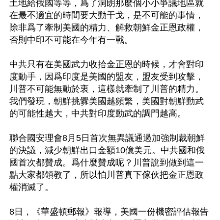
土地給俄國等等，爲了洞朗那麼個小小爭議地區就
在最不適宜的時間要大動干戈，是不可能的事情，
除非爲了牽制美國的精力、解救朝鮮金正恩政權，
否則中印不可能在今年有一戰。

中共只有在美國武力收拾金正恩的時候，才會對印
度動手，因爲印度是美國的盟友，盟友受到攻擊，
川普不可能無動於衷，這樣就牽制了川普的精力。
我們發現，朝鮮挑釁美國越頻繁，美國對朝鮮動武
的可能性越大，中共對印度動武的調門越高。

聯合國安理會8月5日首次無異議通過加強制裁朝鮮
的決議，減少朝鮮出口金額10億美元。中共國和俄
國首次都贊成。爲什麼贊成呢？川普說到做到這一
點大家都領教了，所以怕川普真下傢伙把金正恩政
權消滅了。

8日，《華盛頓郵報》報導，美國一份機密評估報告