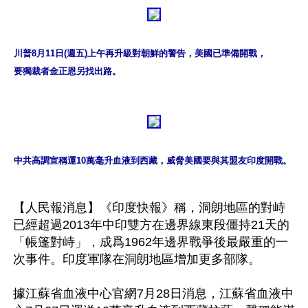
川普8月11日(週五)上午再升級對朝鮮的警告，美國已準備開戰，

要獨裁者金正恩另找出路。
中共高調宣稱運10萬毫升血液到西藏，威脅美國要與其盟友印度開戰。
【人民報消息】《印度快報》稱，洞朗地區的對峙
已經超過2013年中印雙方在邊界線東段僵持21天的
「帳篷對峙」，成爲1962年邊界戰爭後最嚴重的一
次事件。印度軍隊在洞朗地區增加更多部隊。

據江蘇省血液中心官網7月28日消息，江蘇省血液中