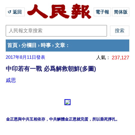
↺ 返回 
電子報
简体版
首頁
分欄目
時事
文章
›
›
›
：
2017年8月11日
發表
人氣：
237,127
中印若有一戰 必爲解救朝鮮(多圖)
戚思
金正恩與中共互相依存，中共解體金正恩就完蛋，所以垂死掙扎。