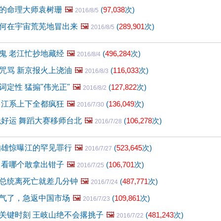
的命理大师袁树珊
🖼️
(
97,038
次)
2016/8/5
何在宇宙荒芜地冒出来
🖼️
(
289,901
次)
2016/8/5
鬼 老江忙抄地藏经
🖼️
(
496,284
次)
2016/8/4
咒骂 新京报火上浇油
🖼️
(
116,033
次)
2016/8/3
词定性 猛搧"伟光正"
🖼️
(
127,822
次)
2016/8/2
 江系上下全都疯狂
🖼️
(
136,049
次)
2016/7/30
绝好运 舞蹈大赛移师台北
🖼️
(
106,278
次)
2016/7/28
伯雄惊曝江的罕见罪行
🖼️
(
523,645
次)
2016/7/27
 看哪个敢拿出钳子
🖼️
(
106,701
次)
2016/7/25
总统离死亡就差几分钟
🖼️
(
487,771
次)
2016/7/24
气了，急返中国市场
🖼️
(
109,861
次)
2016/7/23
关键时刻 王岐山绝不会撂挑子
🖼️
(
481,243
次)
2016/7/22