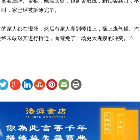
，拿着盾牌、警棍，戴着头盔，拉起警戒线，封锁各路口，不
时，家已经被拆除完毕。

有的家人都在现场，然后有家人爬到楼顶上，摆上煤气罐、汽
最终未敢对其进行拆迁，而避免了一场更大规模的冲突。△
ww.renminbao.com/rmb/articles/2016/8/6/63978.html