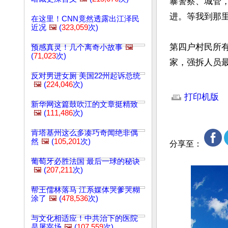
暴警察、城管
进。等我到那里
在这里！CNN竟然透露出江泽民
近况
🖼️
(
323,059
次)
第四户村民所
预感真灵！几个离奇小故事
🖼️
(
71,023
次)
家，强拆人员
反对男进女厕 美国22州起诉总统
文章网址: http://w
🖼️
(
224,046
次)
打印机版
新华网这篇鼓吹江的文章挺精致
🖼️
(
111,486
次)
肯塔基州这么多凑巧奇闻绝非偶
然
🖼️
(
105,201
次)
分享至：
葡萄牙必胜法国 最后一球的秘诀
🖼️
(
207,211
次)
帮王儒林落马 江系媒体哭爹哭糊
涂了
🖼️
(
478,536
次)
与文化相适应！中共治下的医院
是屠宰场
🖼️
(
107,559
次)