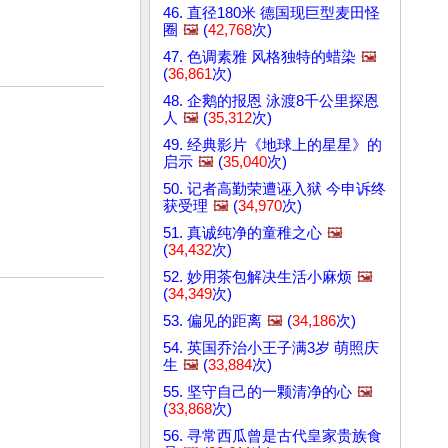
46. 直径180米 德国现巨型麦田怪
圈
🖼️
(
42,768
次)
47. 色调素雅 风格独特的蜡染
🖼️
(
36,861
次)
48. 企鹅的报恩 泳渡8千公里探恩
人
🖼️
(
35,312
次)
49. 经典影片《地球上的星星》的
启示
🖼️
(
35,040
次)
50. 记者高勤荣遭诬入狱 今申诉终
获受理
🖼️
(
34,970
次)
51. 真诚纯净的童稚之心
🖼️
(
34,432
次)
52. 妙用茶包解决生活小麻烦
🖼️
(
34,349
次)
53. 偏见的距离
🖼️
(
34,186
次)
54. 英国乔治小王子满3岁 萌照庆
生
🖼️
(
33,884
次)
55. 坚守自己的一颗清净的心
🖼️
(
33,868
次)
56. 寻常西瓜曾是古代皇家贵族食