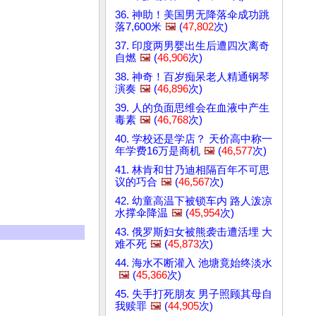
36. 神助！美国男无降落伞成功跳
落7,600米
🖼️
(
47,802
次)
37. 印度两男婴出生后遭四次离奇
自燃
🖼️
(
46,906
次)
38. 神奇！百岁痴呆老人精通钢琴
演奏
🖼️
(
46,896
次)
39. 人的负面思维会在血液中产生
毒素
🖼️
(
46,768
次)
40. 学校还是学店？ 天价高中称一
年学费16万是商机
🖼️
(
46,577
次)
41. 林肯和甘乃迪相隔百年不可思
议的巧合
🖼️
(
46,567
次)
42. 幼童高温下被锁车内 路人泼凉
水撑伞降温
🖼️
(
45,954
次)
43. 俄罗斯妇女被熊袭击遭活埋 大
难不死
🖼️
(
45,873
次)
44. 海水不断灌入 池塘竟始终淡水
🖼️
(
45,366
次)
45. 失手打死朋友 男子照顾其母自
我赎罪
🖼️
(
44,905
次)