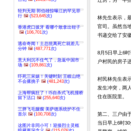
迁房，另一半拍
轻判无期 郭伯雄惊曝江的罕见罪
行
🖼️
(
523,645
次)
林先生表示，
官司。虽然当地
香港虎口拔牙 看哪个敢拿出钳子
🖼️
(
106,701
次)
书递交给了安
逃命奇闻！土总统离死亡就差几
分钟
🖼️
(
487,771
次)
8月5日早上6
意大利沉不住气了，急返中国市
户村民的房子进
场
🖼️
(
109,861
次)
吓死三呆婊！关键时刻 王岐山绝
村民林先生表
不会撂挑子
🖼️
(
481,243
次)
发生冲突，两
上海帮疯狂了！IS自杀式飞机撞桥
住在医院里。

留下活口
🖼️
(
255,640
次)
三胖飞毛腿瘸 美萨德系统护不住
第二、三户由
首尔
🖼️
(
100,708
次)
当日早上6时3
这图片非同小可！迎接烈士灵柩
暗藏更深含义
🖼️
(
215,076
次)