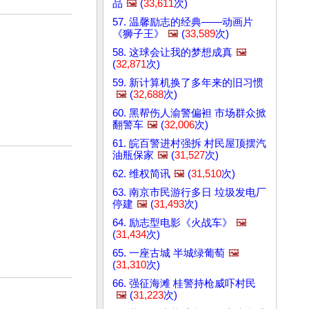
品
🖼️
(
33,611
次)
57. 温馨励志的经典——动画片
《狮子王》
🖼️
(
33,589
次)
58. 这球会让我的梦想成真
🖼️
(
32,871
次)
59. 新计算机换了多年来的旧习惯
🖼️
(
32,688
次)
60. 黑帮伤人渝警偏袒 市场群众掀
翻警车
🖼️
(
32,006
次)
61. 皖百警进村强拆 村民屋顶摆汽
油瓶保家
🖼️
(
31,527
次)
62. 维权简讯
🖼️
(
31,510
次)
63. 南京市民游行多日 垃圾发电厂
停建
🖼️
(
31,493
次)
64. 励志型电影《火战车》
🖼️
(
31,434
次)
65. 一座古城 半城绿葡萄
🖼️
(
31,310
次)
66. 强征海滩 桂警持枪威吓村民
🖼️
(
31,223
次)