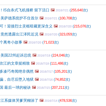
！IS自杀式飞机撞桥 留下活口
🖼️
(
255,640
次)
2016/7/21
 美萨德系统护不住首尔
🖼️
(
100,708
次)
2016/7/21
可！迎接烈士灵柩暗藏更深含义
🖼️
(
215,076
次)
2016/7/20
N竟然透露出江泽民近况
🖼️
(
323,059
次)
2016/7/20
个离奇小故事
🖼️
(
71,023
次)
2016/7/20
 美国22州起诉总统
🖼️
(
224,046
次)
2016/7/19
吹江的文章挺精致
🖼️
(
111,486
次)
2016/7/18
多凑巧奇闻绝非偶然
🖼️
(
105,201
次)
2016/7/17
骗，自尽后堕入地狱
🖼️
(
74,852
次)
2016/7/16
国 最后一球的秘诀
🖼️
(
207,211
次)
2016/7/15
 江系媒体哭爹哭糊涂了
🖼️
(
478,536
次)
2016/7/14