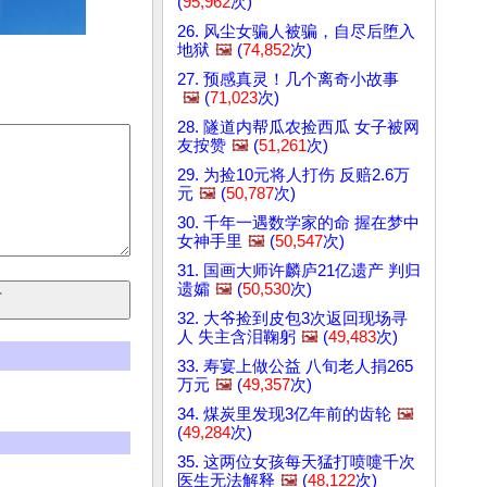
(
95,962
次)
26. 风尘女骗人被骗，自尽后堕入
地狱
🖼️
(
74,852
次)
27. 预感真灵！几个离奇小故事
🖼️
(
71,023
次)
28. 隧道内帮瓜农捡西瓜 女子被网
友按赞
🖼️
(
51,261
次)
29. 为捡10元将人打伤 反赔2.6万
元
🖼️
(
50,787
次)
30. 千年一遇数学家的命 握在梦中
女神手里
🖼️
(
50,547
次)
31. 国画大师许麟庐21亿遗产 判归
遗孀
🖼️
(
50,530
次)
32. 大爷捡到皮包3次返回现场寻
人 失主含泪鞠躬
🖼️
(
49,483
次)
33. 寿宴上做公益 八旬老人捐265
万元
🖼️
(
49,357
次)
34. 煤炭里发现3亿年前的齿轮
🖼️
(
49,284
次)
35. 这两位女孩每天猛打喷嚏千次
医生无法解释
🖼️
(
48,122
次)