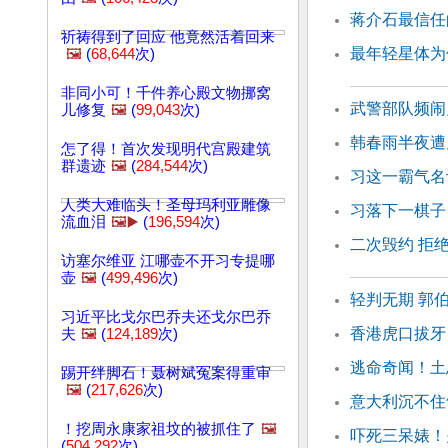
蒋介石最信任
祈祷得到了回应 他竟然活着回来
最年轻星体为
🖼️
(
68,644
次)
非同小可！千件养心殿文物挪窝
武警部队频闹
儿修复
🖼️
(
99,043
次)
韩春雨半夜遭
怎了得！首次发现明代宫殿建筑
群遗迹
🖼️
(
284,544
次)
习这一霸气名
人类大难临头！圣母玛利亚雕像
习落下一棋子
流血泪
🖼️▶️
(
196,594
次)
二次毁约 拒
访塞尔维亚 江哪壶不开习专提哪
壶
🖼️
(
499,496
次)
轻判无期 郭
习近平比戈尔巴乔夫还戈尔巴乔
香港虎口拔牙
夫
🖼️
(
124,189
次)
逃命奇闻！土
踢开绊脚石！聂树斌冤案得重审
🖼️
(
217,626
次)
意大利沉不住
！挖周永康家祖坟的被抓住了
🖼️
吓死三呆婊！
(
504,292
次)