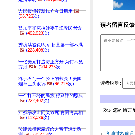
人民报银行新帐户今日启用
🖼️
(
96,723
次)
读者留言反馈
吕加平和克拉娃要了江泽民老命
🖼️
(
482,823
次)
秀抗洪被免职 引起基层干部不满
🖼️
(
228,408
次)
一亿美元打造诺亚方舟 为何不见
方舟
🖼️▶️
(
204,235
次)
终于看到一个公正的裁决！美国
读者暱称:
烟草巨头败诉
🖼️
(
96,219
次)
一个打不垮的民族 得到神的恩典
🖼️
(
222,402
次)
欢迎您的留言
江残暴攻击同类致死 有图有真相
🖼️
(
113,036
次)
吴建民撞死应该给人留下深刻教
各地维权简讯
训
🖼️
(
235,453
次)