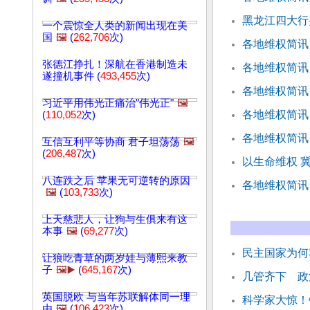
黑龙江四大行
一个震惊全人类的新闻出现在美
国
🖼️
(
262,706
次)
各地维权简讯
张德江挣扎！深航在香港制造未
各地维权简讯
遂撞机事件 (
493,455
次)
各地维权简讯
习近平用伟光正痛治"伟光正"
🖼️
各地维权简讯
(
110,052
次)
各地维权简讯
互信互利平等协商 君子坦荡荡
🖼️
(
206,487
次)
以生命维权 
八连跌之后 苹果无可逆转的原因
各地维权简讯
🖼️
(
103,733
次)
上天慈悲人，让狗与生俱来有这
本事
🖼️
(
69,277
次)
民主国家为何
让狼吃青草的两岁娃与薄熙来教
子
🖼️▶️
(
645,167
次)
几管齐下 政
英国脱欧 与当年苏联解体同一理
科学家大惊！
由
🖼️
(
106,423
次)