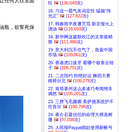
让任何人往里面
狂
🖼️
(
136,049
次)
16. 习这一霸气名词定性 猛搧"伟
光正"
🖼️
(
127,822
次)
17. 韩春雨半夜遭咒骂 新京报火上
油瓶，欲誓死保
浇油
🖼️
(
116,033
次)
18. 新华网这篇鼓吹江的文章挺精
致
🖼️
(
111,486
次)
19. 意大利沉不住气了，急返中国
市场
🖼️
(
109,861
次)
20. 香港虎口拔牙 看哪个敢拿出钳
子
🖼️
(
106,701
次)
21. 二次毁约 拒绝好运 舞蹈大赛
移师台北
🖼️
(
106,278
次)
22. 肯塔基州这么多凑巧奇闻绝非
偶然
🖼️
(
105,201
次)
23. 三胖飞毛腿瘸 美萨德系统护不
住首尔
🖼️
(
100,708
次)
24. 蒋介石最信任的命理大师袁树
珊
🖼️
(
97,038
次)
25. 人民报Paypal捐款使用新帐号