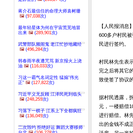
蒋介石最信任的命理大师袁树珊
🖼️
(
97,038
次)
【人民报消息
最年轻星体为何在宇宙荒芜地冒
出来
🖼️
(
289,901
次)
600多户村民
民进行签约。

武警部队频闹鬼 老江忙抄地藏经
🖼️
(
496,284
次)
韩春雨半夜遭咒骂 新京报火上浇
村民林先生表
油
🖼️
(
116,033
次)
完之后将其它
习这一霸气名词定性 猛搧"伟光
致使签了协议的
正"
🖼️
(
127,822
次)
习近平义无反顾 江泽民死到临头
据村民透露，拆
🖼️
(
248,259
次)
元，一楼赔偿1
习落下一棋子 江系上下全都疯狂
进行赔偿。林
🖼️
(
136,049
次)
出的金钱不成
二次毁约 拒绝好运 舞蹈大赛移师
台北
🖼️
(
106,278
次)