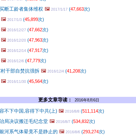
买断工龄者集体维权
🖼️
(
47,663
次)
2017/1/17
🖼️
(
45,899
次)
2017/1/3
🖼️
(
47,662
次)
2016/12/27
🖼️
(
47,963
次)
2016/12/20
🖼️
(
47,917
次)
2016/12/14
🖼️
(
47,779
次)
2016/12/6
冀村干部自焚抗强拆
🖼️
(
41,208
次)
2016/12/4
🖼️
(
45,564
次)
2016/11/30
更多文章导读：
2016年8月6日
容不下中国,容得下中共(上)
🖼️
(
511,114
次)
2016/8/8
治局决议搬迁毛纪念堂
🖼️
(
534,832
次)
2016/8/7
银河系气体晕竟不是静止的
🖼️
(
293,274
次)
2016/8/6