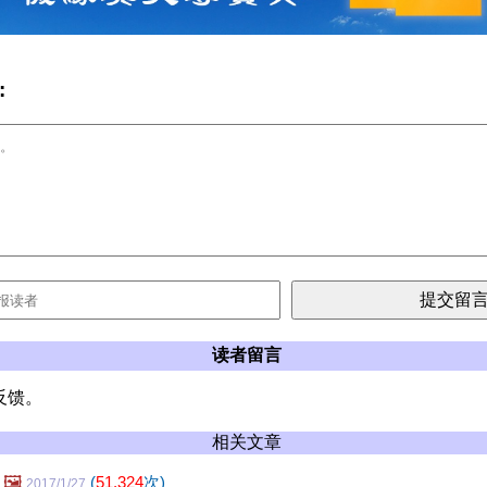
:
读者留言
反馈。
相关文章
🖼️
(
51,324
次)
2017/1/27