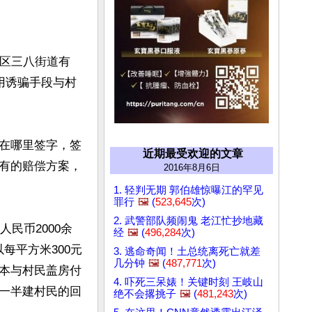
桥区三八街道有
用诱骗手段与村
在哪里签字，签
近期最受欢迎的文章
有的赔偿方案，
2016年8月6日
1. 轻判无期 郭伯雄惊曝江的罕见
罪行
🖼️
(
523,645
次)
2. 武警部队频闹鬼 老江忙抄地藏
民币2000余
经
🖼️
(
496,284
次)
以每平方米300元
3. 逃命奇闻！土总统离死亡就差
几分钟
🖼️
(
487,771
次)
本与村民盖房付
4. 吓死三呆婊！关键时刻 王岐山
一半建村民的回
绝不会撂挑子
🖼️
(
481,243
次)