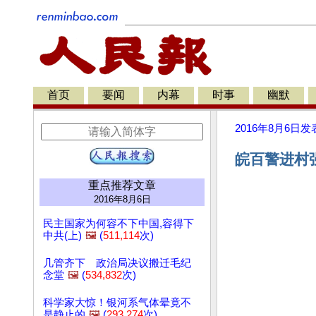
首页
要闻
内幕
时事
幽默
2016年8月6日
发
皖百警进村强
重点推荐文章
2016年8月6日
民主国家为何容不下中国,容得下
中共(上)
🖼️
(
511,114
次)
几管齐下 政治局决议搬迁毛纪
念堂
🖼️
(
534,832
次)
科学家大惊！银河系气体晕竟不
是静止的
🖼️
(
293,274
次)