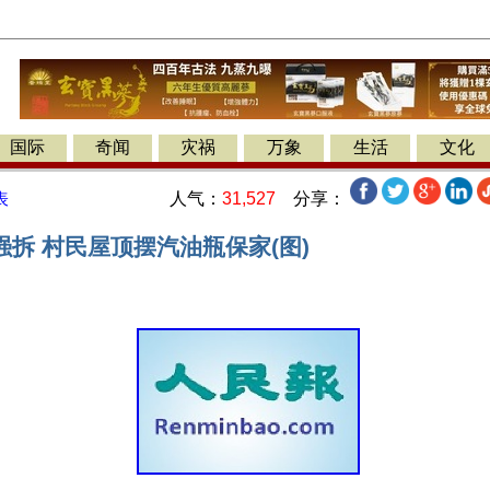
国际
奇闻
灾祸
万象
生活
文化
人气：
31,527
分享：
表
拆 村民屋顶摆汽油瓶保家(图)