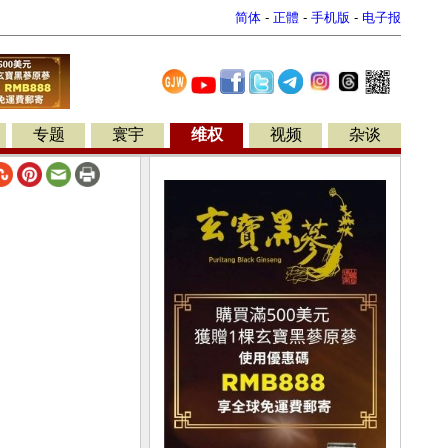
简体
-
正體
-
手机版
-
电子报
专题
寰宇
维权
视频
杂谈