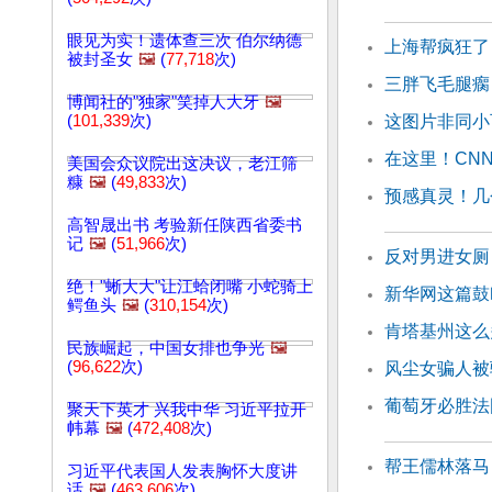
眼见为实！遗体查三次 伯尔纳德
上海帮疯狂了
被封圣女
🖼️
(
77,718
次)
三胖飞毛腿瘸
博闻社的"独家"笑掉人大牙
🖼️
(
101,339
次)
这图片非同小
在这里！CN
美国会众议院出这决议，老江筛
糠
🖼️
(
49,833
次)
预感真灵！几
高智晟出书 考验新任陕西省委书
记
🖼️
(
51,966
次)
反对男进女厕
绝！"蜥大大"让江蛤闭嘴 小蛇骑上
新华网这篇鼓
鳄鱼头
🖼️
(
310,154
次)
肯塔基州这么
民族崛起，中国女排也争光
🖼️
(
96,622
次)
风尘女骗人被
葡萄牙必胜法
聚天下英才 兴我中华 习近平拉开
帏幕
🖼️
(
472,408
次)
帮王儒林落马
习近平代表国人发表胸怀大度讲
话
🖼️
(
463,606
次)