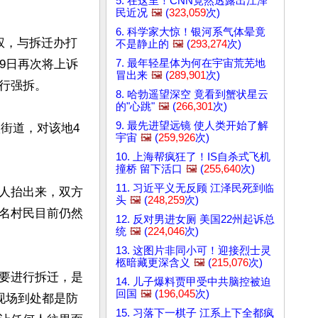
5. 在这里！CNN竟然透露出江泽
民近况
🖼️
(
323,059
次)
6. 科学家大惊！银河系气体晕竟
权，与拆迁办打
不是静止的
🖼️
(
293,274
次)
7. 最年轻星体为何在宇宙荒芜地
9日再次将上诉
冒出来
🖼️
(
289,901
次)
强拆。

8. 哈勃遥望深空 竟看到蟹状星云
的"心跳"
🖼️
(
266,301
次)
9. 最先进望远镜 使人类开始了解
八街道，对该地4
宇宙
🖼️
(
259,926
次)
10. 上海帮疯狂了！IS自杀式飞机
撞桥 留下活口
🖼️
(
255,640
次)
11. 习近平义无反顾 江泽民死到临
人抬出来，双方
头
🖼️
(
248,259
次)
名村民目前仍然
12. 反对男进女厕 美国22州起诉总
统
🖼️
(
224,046
次)
13. 这图片非同小可！迎接烈士灵
柩暗藏更深含义
🖼️
(
215,076
次)
要进行拆迁，是
14. 儿子爆料贾甲受中共脑控被迫
回国
🖼️
(
196,045
次)
现场到处都是防
15. 习落下一棋子 江系上下全都疯