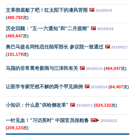
文革彻底歇了吧！红太阳下的凄风苦雨
🖼️
2016/5/19
(
480,792
次)
历史回顾：“五·一六通知”和“二月提纲”
🖼️
2016/5/18
(
469,647
次)
奥巴马提名同性恋任陆军部长 参议院一致通过
🖼️
2016/5/17
(
101,179
次)
马国的非常离奇新闻与江泽民有关
🖼️
(
464,047
次)
2016/5/15
让医学专家茫然不解的两个罕见病例
🖼️
(
64,407
次)
2016/5/14
小知识：什么是"供给侧改革"
🖼️
(
524,132
次)
2016/5/13
一针见血！"习访英时" 中国官员很粗鲁
🖼️▶️
2016/5/12
(
209,123
次)