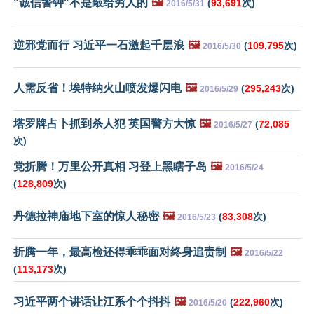
"诚信警钟"不是敲给穷人的
🖼️
(
93,691
次)
2016/5/31
逆邪党而行 习近平一石激起千层浪
🖼️
(
109,795
次)
2016/5/30
人需反省！埃特纳火山喷发爆闪电
🖼️
(
295,243
次)
2016/5/29
塔罗牌占卜抓到杀人犯 英国警方大惊
🖼️
(
72,085
2016/5/27
次)
党折腾！万里公开真相 习登上黑瞎子岛
🖼️
2016/5/24
(
128,809
次)
丹德拉神庙地下室的惊人秘密
🖼️
(
83,308
次)
2016/5/23
折腾一年，最高检还得乖乖面对终身追责制
🖼️
2016/5/22
(
113,173
次)
习近平两个讲话让江系个个抖抖
🖼️
(
222,960
次)
2016/5/20