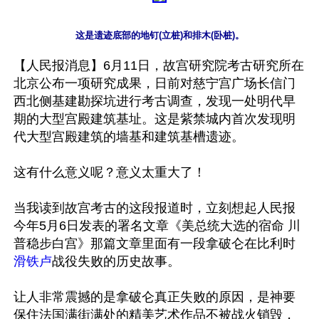
这是遗迹底部的地钉(立桩)和排木(卧桩)。
【人民报消息】6月11日，故宫研究院考古研究所在
北京公布一项研究成果，日前对慈宁宫广场长信门
西北侧基建勘探坑进行考古调查，发现一处明代早
期的大型宫殿建筑基址。这是紫禁城内首次发现明
代大型宫殿建筑的墙基和建筑基槽遗迹。

这有什么意义呢？意义太重大了！

当我读到故宫考古的这段报道时，立刻想起人民报
今年5月6日发表的署名文章《美总统大选的宿命 川
普稳步白宫》那篇文章里面有一段拿破仑在比利时
滑铁卢
战役失败的历史故事。

让人非常震撼的是拿破仑真正失败的原因，是神要
保住法国满街满处的精美艺术作品不被战火销毁，