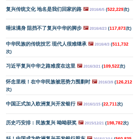
复兴传统文化 地名是我们回家的路
🖼️
(
522,229
次)
2016/6/5
唾沫满身 阻挡不了复兴中华的脚步
🖼️
(
117,873
次)
2016/4/23
中华民族的传统技艺 现代人很难继承
🖼️
(
511,732
2016/4/3
次)
习近平复兴中华之路难度在这里
🖼️
(
109,522
次)
2016/3/21
怀念里根！在中华民族被恶势力围剿时
🖼️
(
126,212
2016/3/9
次)
中国正式加入欧洲复兴开发银行
🖼️
(
22,711
次)
2016/1/15
历史巧安排︰民族复兴 呦呦获奖
🖼️
(
198,782
次)
2015/12/21
好！中国成为欧洲复兴开发银行股东
🖼️
(
560,835