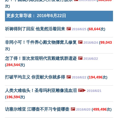
2015/12/14
次)
更多文章导读：
2016年6月22日
祈祷得到了回应 他竟然活着回来
🖼️
(
68,644
次)
2016/6/25
非同小可！千件养心殿文物挪窝儿修复
🖼️
(
99,043
2016/6/24
次)
怎了得！首次发现明代宫殿建筑群遗迹
🖼️
2016/6/22
(
284,544
次)
打破平均主义 你贡献大你就多得
🖼️
(
194,496
次)
2016/6/22
人类大难临头！圣母玛利亚雕像流血泪
🖼️▶️
2016/6/21
(
196,594
次)
访塞尔维亚 江哪壶不开习专提哪壶
🖼️
(
499,496
次)
2016/6/20