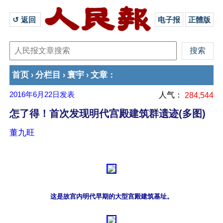
↺ 返回 
电子报
正體版
首页
分栏目
寰宇
文章
›
›
›
：
2016年6月22日
发表
人气：
284,544
怎了得！首次发现明代宫殿建筑群遗迹(多图)
董九旺
这是故宫内明代早期的大型宫殿建筑基址。