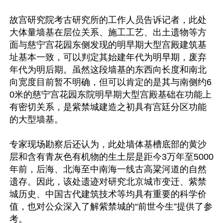
故宫研究院考古研究所的工作人员告诉记者，此处
大体量墙基在层位关系、施工工艺、出土遗物等方
面与慈宁宫花园东侧发现的明早期大型宫殿建筑基
址基本一致，可以判定其始建年代为明早期，废弃
年代为明后期。虽然这段墙基的东西向长度和南北
向宽度目前暂不明确，但可以肯定的是其与南侧约6
0米的慈宁宫花园东院明早期大型宫殿基础在功能上
有密切关系，是紫禁城建造之初具有宫廷分区功能
的大型墙基。

专家现场勘察后还认为，此处墙体基槽底部的黄沙
层和含有青灰色有机物的生土层是距今3万年至5000
年前，后海、北海至中南海一线古高粱河道的自然
遗存。因此，该处遗迹对研究北京城市变迁、紫禁
城历史、中国古代建筑技术等均具有重要的科学价
值，也对公众深入了解紫禁城的“前世今生”提供了参
考。
