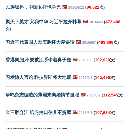
民族崛起，中国女排也争光
🖼️
(
96,622
次)
2016/6/12
聚天下英才 兴我中华 习近平拉开帏幕
🖼️
(
472,408
2016/6/8
次)
习近平代表国人发表胸怀大度讲话
🖼️
(
463,606
次)
2016/6/7
香港同胞,不要被江系牵着鼻子走
🖼️
(
102,920
次)
2016/6/6
习发惊人言论 科技界即将大地震
🖼️
(
145,496
次)
2016/6/3
争鸣杂志编造的薄熙来离婚情节挺哏
🖼️
(
112,545
次)
2016/6/2
金三胖弃江 给习捎口信儿不折腾
🖼️
(
107,634
次)
2016/6/1