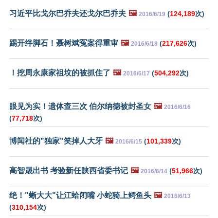
习近平比戈尔巴乔夫还戈尔巴乔夫
🖼️
(
124,189
次)
2016/6/19
踢开绊脚石！聂树斌冤案得重审
🖼️
(
217,626
次)
2016/6/18
！挖周永康家祖坟的被抓住了
🖼️
(
504,292
次)
2016/6/17
眼见为实！遗体查三次 伯尔纳德被封圣女
🖼️
2016/6/16
(
77,718
次)
博闻社的"独家"笑掉人大牙
🖼️
(
101,339
次)
2016/6/15
高智晟出书 考验新任陕西省委书记
🖼️
(
51,966
次)
2016/6/14
绝！"蜥大大"让江蛤闭嘴 小蛇骑上鳄鱼头
🖼️
2016/6/13
(
310,154
次)