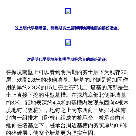
这是明代早期墙基、明晚期夯土层和明晚期地面的部份遗迹。
这是明代早期墙基和明早期桩承台的部份遗迹。
在探坑南壁上可以看到明后期的夯土层下为残存20
层、残高2.8米的砖砌墙基。墙基的北侧是起加固作
用的厚约2.8米的15层夯土夯砖层。墙基的底部是生
土上直接下挖的斗型基槽。在探坑底部北侧距墙基
约3米、距地表深约4.4米的基槽内发现东西向4根木
质地钉（竖桩），地钉之上为东西向一组排木和南
北向一组排木（卧桩）组成的桩承台。桩承台向南
延伸在墙基之下，桩承台周边基槽内夯筑厚约0.8米
的碎砖层，使整个墙基更为坚实牢固。
