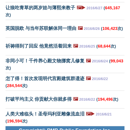
让狼吃青草的两岁娃与薄熙来教子
🖼️▶️
(
645,167
2016/6/27
次)
英国脱欧 与当年苏联解体同一理由
🖼️
(
106,423
次)
2016/6/26
祈祷得到了回应 他竟然活着回来
🖼️
(
68,644
次)
2016/6/25
非同小可！千件养心殿文物挪窝儿修复
🖼️
(
99,043
2016/6/24
次)
怎了得！首次发现明代宫殿建筑群遗迹
🖼️
2016/6/22
(
284,544
次)
打破平均主义 你贡献大你就多得
🖼️
(
194,496
次)
2016/6/22
人类大难临头！圣母玛利亚雕像流血泪
🖼️▶️
2016/6/21
(
196,594
次)