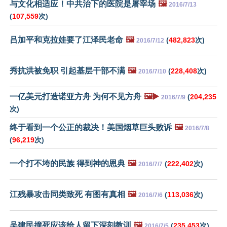
与文化相适应！中共治下的医院是屠宰场
🖼️
2016/7/13
(
107,559
次)
吕加平和克拉娃要了江泽民老命
🖼️
(
482,823
次)
2016/7/12
秀抗洪被免职 引起基层干部不满
🖼️
(
228,408
次)
2016/7/10
一亿美元打造诺亚方舟 为何不见方舟
🖼️▶️
(
204,235
2016/7/9
次)
终于看到一个公正的裁决！美国烟草巨头败诉
🖼️
2016/7/8
(
96,219
次)
一个打不垮的民族 得到神的恩典
🖼️
(
222,402
次)
2016/7/7
江残暴攻击同类致死 有图有真相
🖼️
(
113,036
次)
2016/7/6
吴建民撞死应该给人留下深刻教训
🖼️
(
235,453
次)
2016/7/5