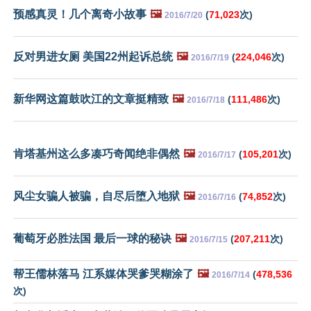
预感真灵！几个离奇小故事
🖼️
(
71,023
次)
2016/7/20
反对男进女厕 美国22州起诉总统
🖼️
(
224,046
次)
2016/7/19
新华网这篇鼓吹江的文章挺精致
🖼️
(
111,486
次)
2016/7/18
肯塔基州这么多凑巧奇闻绝非偶然
🖼️
(
105,201
次)
2016/7/17
风尘女骗人被骗，自尽后堕入地狱
🖼️
(
74,852
次)
2016/7/16
葡萄牙必胜法国 最后一球的秘诀
🖼️
(
207,211
次)
2016/7/15
帮王儒林落马 江系媒体哭爹哭糊涂了
🖼️
(
478,536
2016/7/14
次)