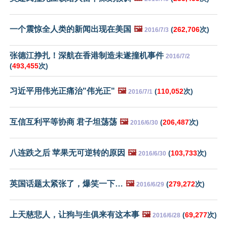
一个震惊全人类的新闻出现在美国
🖼️
(
262,706
次)
2016/7/3
张德江挣扎！深航在香港制造未遂撞机事件
2016/7/2
(
493,455
次)
习近平用伟光正痛治"伟光正"
🖼️
(
110,052
次)
2016/7/1
互信互利平等协商 君子坦荡荡
🖼️
(
206,487
次)
2016/6/30
八连跌之后 苹果无可逆转的原因
🖼️
(
103,733
次)
2016/6/30
英国话题太紧张了，爆笑一下…
🖼️
(
279,272
次)
2016/6/29
上天慈悲人，让狗与生俱来有这本事
🖼️
(
69,277
次)
2016/6/28