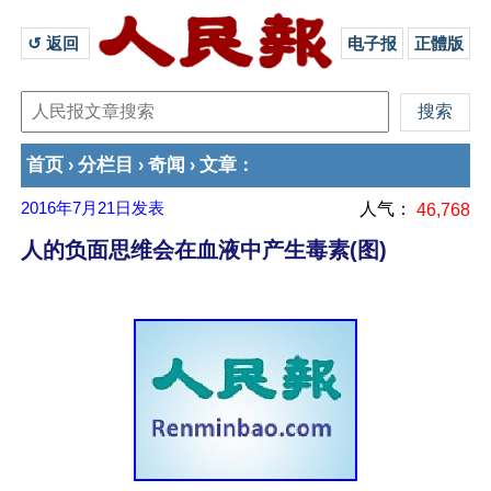
↺ 返回 
电子报
正體版
首页
分栏目
奇闻
文章
›
›
›
：
2016年7月21日
发表
人气：
46,768
人的负面思维会在血液中产生毒素(图)