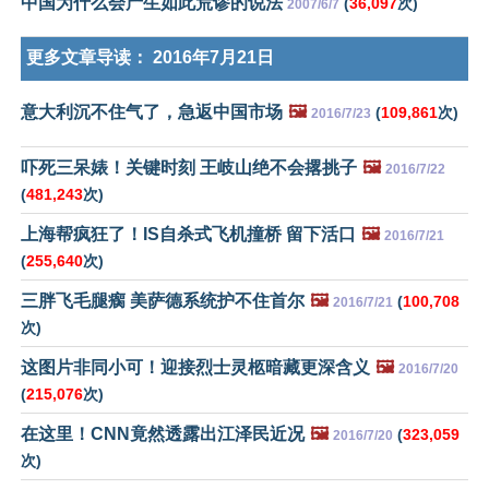
中国为什么会产生如此荒谬的说法
(
36,097
次)
2007/6/7
更多文章导读：
2016年7月21日
意大利沉不住气了，急返中国市场
🖼️
(
109,861
次)
2016/7/23
吓死三呆婊！关键时刻 王岐山绝不会撂挑子
🖼️
2016/7/22
(
481,243
次)
上海帮疯狂了！IS自杀式飞机撞桥 留下活口
🖼️
2016/7/21
(
255,640
次)
三胖飞毛腿瘸 美萨德系统护不住首尔
🖼️
(
100,708
2016/7/21
次)
这图片非同小可！迎接烈士灵柩暗藏更深含义
🖼️
2016/7/20
(
215,076
次)
在这里！CNN竟然透露出江泽民近况
🖼️
(
323,059
2016/7/20
次)