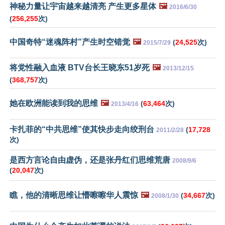
神秘力量让宇宙越来越清亮 产生更多星体
🖼️
2016/6/30
(
256,255
次)
中国奇特“迷魂阵村”产生时空错觉
🖼️
(
24,525
次)
2015/7/29
将党性融入血液 BTV台长王晓东51岁死
🖼️
2013/12/15
(
368,757
次)
她在欧洲能读到我的思维
🖼️
(
63,464
次)
2013/4/16
卡扎菲的“中共思维”使其快步走向绞刑台
(
17,728
2011/2/28
次)
是西方言论自由虚伪，还是张丹红们思维荒唐
2008/9/6
(
20,047
次)
瞧，他的清晰思维让懵嚓嚓华人震惊
🖼️
(
34,667
次)
2008/1/30