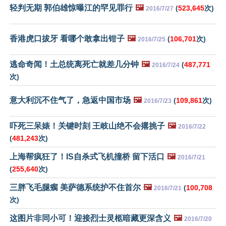
轻判无期 郭伯雄惊曝江的罕见罪行
🖼️
(
523,645
次)
2016/7/27
香港虎口拔牙 看哪个敢拿出钳子
🖼️
(
106,701
次)
2016/7/25
逃命奇闻！土总统离死亡就差几分钟
🖼️
(
487,771
2016/7/24
次)
意大利沉不住气了，急返中国市场
🖼️
(
109,861
次)
2016/7/23
吓死三呆婊！关键时刻 王岐山绝不会撂挑子
🖼️
2016/7/22
(
481,243
次)
上海帮疯狂了！IS自杀式飞机撞桥 留下活口
🖼️
2016/7/21
(
255,640
次)
三胖飞毛腿瘸 美萨德系统护不住首尔
🖼️
(
100,708
2016/7/21
次)
这图片非同小可！迎接烈士灵柩暗藏更深含义
🖼️
2016/7/20