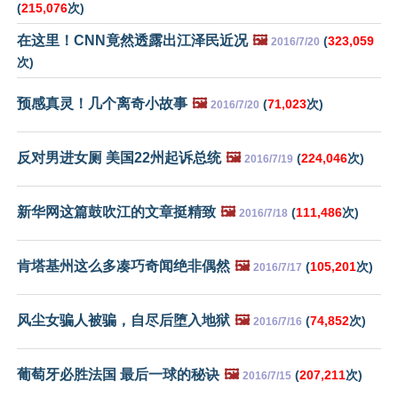
(
215,076
次)
在这里！CNN竟然透露出江泽民近况
🖼️
(
323,059
2016/7/20
次)
预感真灵！几个离奇小故事
🖼️
(
71,023
次)
2016/7/20
反对男进女厕 美国22州起诉总统
🖼️
(
224,046
次)
2016/7/19
新华网这篇鼓吹江的文章挺精致
🖼️
(
111,486
次)
2016/7/18
肯塔基州这么多凑巧奇闻绝非偶然
🖼️
(
105,201
次)
2016/7/17
风尘女骗人被骗，自尽后堕入地狱
🖼️
(
74,852
次)
2016/7/16
葡萄牙必胜法国 最后一球的秘诀
🖼️
(
207,211
次)
2016/7/15