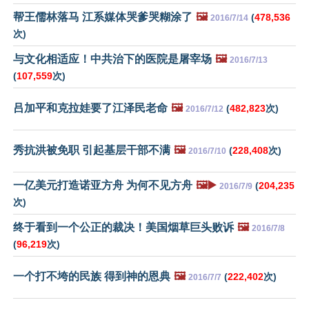
帮王儒林落马 江系媒体哭爹哭糊涂了
🖼️
(
478,536
2016/7/14
次)
与文化相适应！中共治下的医院是屠宰场
🖼️
2016/7/13
(
107,559
次)
吕加平和克拉娃要了江泽民老命
🖼️
(
482,823
次)
2016/7/12
秀抗洪被免职 引起基层干部不满
🖼️
(
228,408
次)
2016/7/10
一亿美元打造诺亚方舟 为何不见方舟
🖼️▶️
(
204,235
2016/7/9
次)
终于看到一个公正的裁决！美国烟草巨头败诉
🖼️
2016/7/8
(
96,219
次)
一个打不垮的民族 得到神的恩典
🖼️
(
222,402
次)
2016/7/7