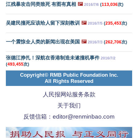
江残暴攻击同类致死 有图有真相
🖼️
(
113,036
次)
2016/7/6
吴建民撞死应该给人留下深刻教训
🖼️
(
235,453
次)
2016/7/5
一个震惊全人类的新闻出现在美国
🖼️
(
262,706
次)
2016/7/3
张德江挣扎！深航在香港制造未遂撞机事件
2016/7/2
(
493,455
次)
Copyright© RMB Public Foundation Inc.
All Rights Reserved
人民报网站服务条款
关于我们
反馈信箱：
editor@renminbao.com