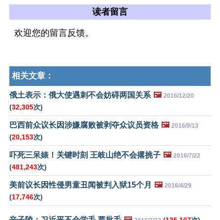
读者留言
欢迎您的留言反馈。
相关文章：
俄土表示：俄大使遇刺不会妨碍两国关系
🖼️
2016/12/20
(
32,305
次)
巴西前众议长因涉嫌腐败被剥夺众议员资格
🖼️
2016/9/13
(
20,153
次)
吓死三呆婊！关键时刻 王岐山绝不会撂挑子
🖼️
2016/7/22
(
481,243
次)
美前议长因性侵男童丑闻被判入狱15个月
🖼️
2016/4/29
(
17,746
次)
辛子陵：习近平不会学毛,要批毛
🖼️
(
135,107
次)