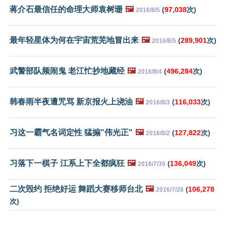
蒋介石最信任的命理大师袁树珊
🖼️
(
97,038
次)
2016/8/5
最年轻星体为何在宇宙荒芜地冒出来
🖼️
(
289,901
次)
2016/8/5
武警部队频闹鬼 老江忙抄地藏经
🖼️
(
496,284
次)
2016/8/4
韩春雨半夜遭咒骂 新京报火上浇油
🖼️
(
116,033
次)
2016/8/3
习这一霸气名词定性 猛搧"伟光正"
🖼️
(
127,822
次)
2016/8/2
习落下一棋子 江系上下全都疯狂
🖼️
(
136,049
次)
2016/7/30
二次毁约 拒绝好运 舞蹈大赛移师台北
🖼️
(
106,278
2016/7/28
次)