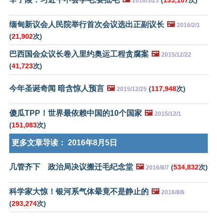
2016/3/23
缅甸新议会人民院举行首次会议选出正副议长
🖼️
2016/2/1
(
21,902
次)
巴西国会众议长卷入里约奥运工程贪腐案
🖼️
2015/12/22
(
41,723
次)
今年圣诞奇闻 暗含惊人预言
🖼️
(
117,948
次)
2015/12/25
傻瓜TPP！世界最依赖中国的10个国家
🖼️
2015/12/1
(
151,083
次)
更多文章导读：
2016年8月5日
几管齐下 政治局决议搬迁毛纪念堂
🖼️
(
534,832
次)
2016/8/7
科学家大惊！银河系气体晕竟不是静止的
🖼️
2016/8/6
(
293,274
次)