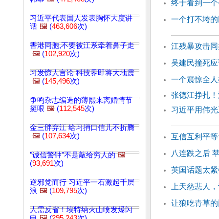
终于看到一个
习近平代表国人发表胸怀大度讲
一个打不垮的
话
🖼️
(
463,606
次)
香港同胞,不要被江系牵着鼻子走
江残暴攻击同
🖼️
(
102,920
次)
吴建民撞死应
习发惊人言论 科技界即将大地震
一个震惊全人
🖼️
(
145,496
次)
张德江挣扎！
争鸣杂志编造的薄熙来离婚情节
挺哏
🖼️
(
112,545
次)
习近平用伟光
金三胖弃江 给习捎口信儿不折腾
🖼️
(
107,634
次)
互信互利平等
八连跌之后 
"诚信警钟"不是敲给穷人的
🖼️
(
93,691
次)
英国话题太紧
逆邪党而行 习近平一石激起千层
上天慈悲人，
浪
🖼️
(
109,795
次)
让狼吃青草的
人需反省！埃特纳火山喷发爆闪
电
🖼️
(
295,243
次)