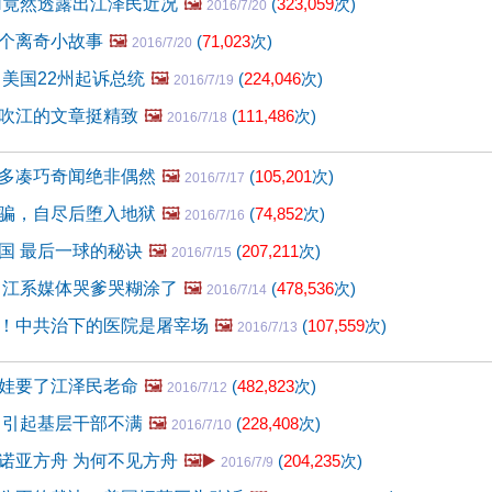
N竟然透露出江泽民近况
🖼️
(
323,059
次)
2016/7/20
个离奇小故事
🖼️
(
71,023
次)
2016/7/20
 美国22州起诉总统
🖼️
(
224,046
次)
2016/7/19
吹江的文章挺精致
🖼️
(
111,486
次)
2016/7/18
多凑巧奇闻绝非偶然
🖼️
(
105,201
次)
2016/7/17
骗，自尽后堕入地狱
🖼️
(
74,852
次)
2016/7/16
国 最后一球的秘诀
🖼️
(
207,211
次)
2016/7/15
 江系媒体哭爹哭糊涂了
🖼️
(
478,536
次)
2016/7/14
！中共治下的医院是屠宰场
🖼️
(
107,559
次)
2016/7/13
娃要了江泽民老命
🖼️
(
482,823
次)
2016/7/12
 引起基层干部不满
🖼️
(
228,408
次)
2016/7/10
诺亚方舟 为何不见方舟
🖼️▶️
(
204,235
次)
2016/7/9