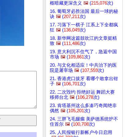
柩暗藏更深含义
🖼️
(
215,076
次)
16. 葡萄牙必胜法国 最后一球的秘
诀
🖼️
(
207,211
次)
17. 习落下一棋子 江系上下全都疯
狂
🖼️
(
136,049
次)
18. 新华网这篇鼓吹江的文章挺精
致
🖼️
(
111,486
次)
19. 意大利沉不住气了，急返中国
市场
🖼️
(
109,861
次)
20. 与文化相适应！中共治下的医
院是屠宰场
🖼️
(
107,559
次)
21. 香港虎口拔牙 看哪个敢拿出钳
子
🖼️
(
106,701
次)
22. 二次毁约 拒绝好运 舞蹈大赛
移师台北
🖼️
(
106,278
次)
23. 肯塔基州这么多凑巧奇闻绝非
偶然
🖼️
(
105,201
次)
24. 三胖飞毛腿瘸 美萨德系统护不
住首尔
🖼️
(
100,708
次)
25. 人民报银行新帐户今日启用