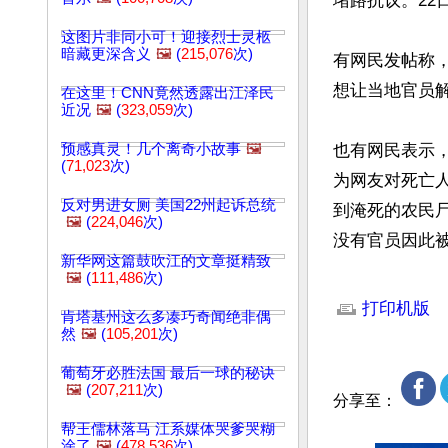
堵路抗议。22
这图片非同小可！迎接烈士灵柩
暗藏更深含义
🖼️
(
215,076
次)
有网民发帖称，
想让当地官员解
在这里！CNN竟然透露出江泽民
近况
🖼️
(
323,059
次)
预感真灵！几个离奇小故事
🖼️
也有网民表示
(
71,023
次)
为网友对死亡
反对男进女厕 美国22州起诉总统
到淹死的农民
🖼️
(
224,046
次)
没有官员因此
新华网这篇鼓吹江的文章挺精致
🖼️
(
111,486
次)
文章网址: http://w
打印机版
肯塔基州这么多凑巧奇闻绝非偶
然
🖼️
(
105,201
次)
葡萄牙必胜法国 最后一球的秘诀
🖼️
(
207,211
次)
分享至：
帮王儒林落马 江系媒体哭爹哭糊
涂了
🖼️
(
478,536
次)