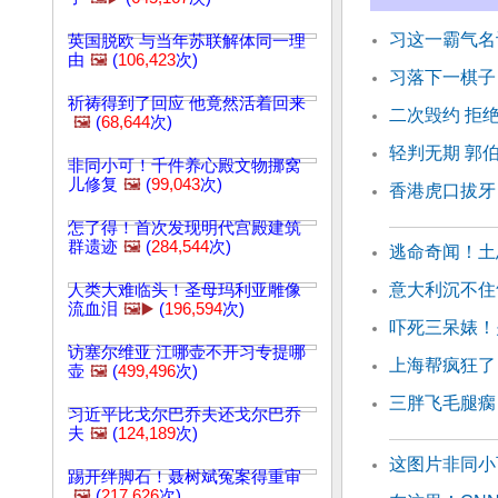
习这一霸气名
英国脱欧 与当年苏联解体同一理
由
🖼️
(
106,423
次)
习落下一棋子
祈祷得到了回应 他竟然活着回来
二次毁约 拒
🖼️
(
68,644
次)
轻判无期 郭
非同小可！千件养心殿文物挪窝
儿修复
🖼️
(
99,043
次)
香港虎口拔牙
怎了得！首次发现明代宫殿建筑
群遗迹
🖼️
(
284,544
次)
逃命奇闻！土
意大利沉不住
人类大难临头！圣母玛利亚雕像
流血泪
🖼️▶️
(
196,594
次)
吓死三呆婊！
访塞尔维亚 江哪壶不开习专提哪
上海帮疯狂了
壶
🖼️
(
499,496
次)
三胖飞毛腿瘸
习近平比戈尔巴乔夫还戈尔巴乔
夫
🖼️
(
124,189
次)
这图片非同小
踢开绊脚石！聂树斌冤案得重审
🖼️
(
217,626
次)