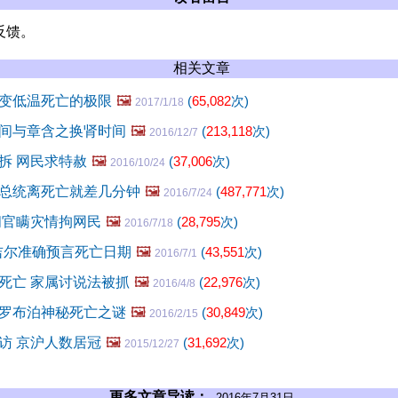
反馈。
相关文章
变低温死亡的极限
🖼️
(
65,082
次)
2017/1/18
间与章含之换肾时间
🖼️
(
213,118
次)
2016/12/7
拆 网民求特赦
🖼️
(
37,006
次)
2016/10/24
总统离死亡就差几分钟
🖼️
(
487,771
次)
2016/7/24
闽官瞒灾情拘网民
🖼️
(
28,795
次)
2016/7/18
丘吉尔准确预言死亡日期
🖼️
(
43,551
次)
2016/7/1
死亡 家属讨说法被抓
🖼️
(
22,976
次)
2016/4/8
罗布泊神秘死亡之谜
🖼️
(
30,849
次)
2016/2/15
访 京沪人数居冠
🖼️
(
31,692
次)
2015/12/27
更多文章导读：
2016年7月31日