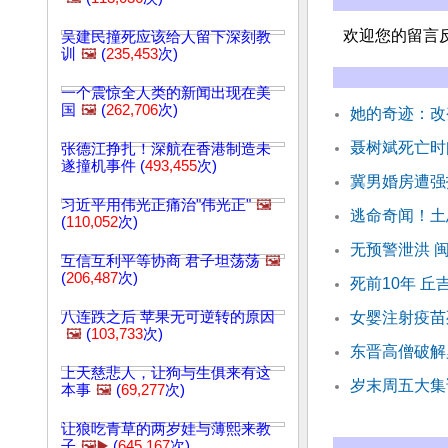
欢迎您的留言
吴建民撞死应该给人留下深刻教
训
🖼️
(
235,453
次)
一个震惊全人类的新闻出现在美
国
🖼️
(
262,706
次)
她的奇迹：改
聂树斌死亡时
张德江挣扎！深航在香港制造未
遂撞机事件 (
493,455
次)
冀男婚房遭强
习近平用伟光正痛治"伟光正"
🖼️
逃命奇闻！土
(
110,052
次)
无预警泄洪 
互信互利平等协商 君子坦荡荡
🖼️
(
206,487
次)
死前10年 
八连跌之后 苹果无可逆转的原因
女婴注射疫苗
🖼️
(
103,733
次)
东晋高僧破解
上天慈悲人，让狗与生俱来有这
岁末周五大集
本事
🖼️
(
69,277
次)
让狼吃青草的两岁娃与薄熙来教
子
🖼️▶️
(
645,167
次)