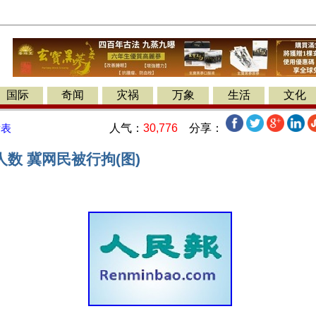
国际
奇闻
灾祸
万象
生活
文化
人气：
30,776
分享：
发表
数 冀网民被行拘(图)