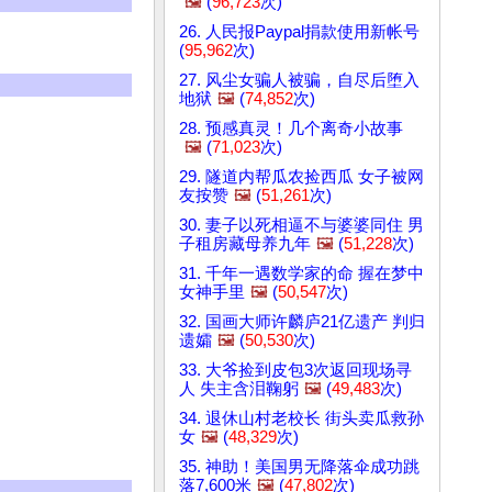
🖼️
(
96,723
次)
26. 人民报Paypal捐款使用新帐号
(
95,962
次)
27. 风尘女骗人被骗，自尽后堕入
地狱
🖼️
(
74,852
次)
28. 预感真灵！几个离奇小故事
🖼️
(
71,023
次)
29. 隧道内帮瓜农捡西瓜 女子被网
友按赞
🖼️
(
51,261
次)
30. 妻子以死相逼不与婆婆同住 男
子租房藏母养九年
🖼️
(
51,228
次)
31. 千年一遇数学家的命 握在梦中
女神手里
🖼️
(
50,547
次)
32. 国画大师许麟庐21亿遗产 判归
遗孀
🖼️
(
50,530
次)
33. 大爷捡到皮包3次返回现场寻
人 失主含泪鞠躬
🖼️
(
49,483
次)
34. 退休山村老校长 街头卖瓜救孙
女
🖼️
(
48,329
次)
35. 神助！美国男无降落伞成功跳
落7,600米
🖼️
(
47,802
次)