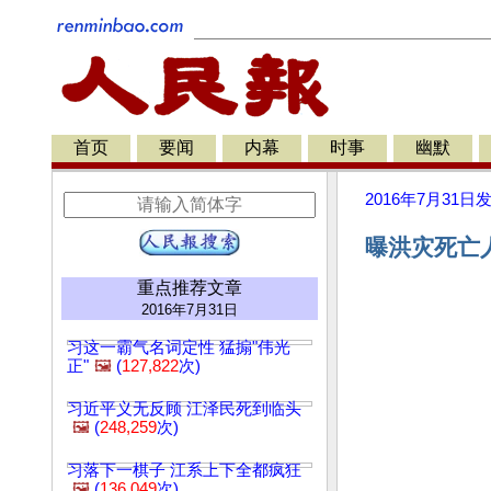
首页
要闻
内幕
时事
幽默
2016年7月31日
曝洪灾死亡人
重点推荐文章
2016年7月31日
习这一霸气名词定性 猛搧"伟光
正"
🖼️
(
127,822
次)
习近平义无反顾 江泽民死到临头
🖼️
(
248,259
次)
习落下一棋子 江系上下全都疯狂
🖼️
(
136,049
次)