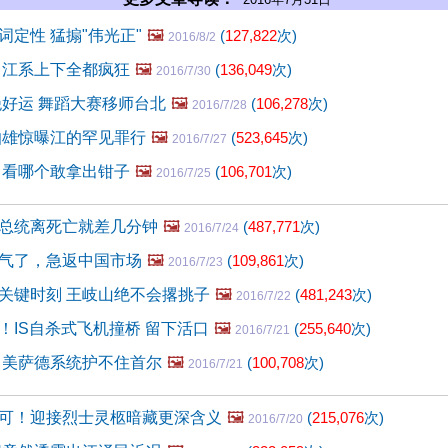
词定性 猛搧"伟光正"
🖼️
(
127,822
次)
2016/8/2
 江系上下全都疯狂
🖼️
(
136,049
次)
2016/7/30
绝好运 舞蹈大赛移师台北
🖼️
(
106,278
次)
2016/7/28
伯雄惊曝江的罕见罪行
🖼️
(
523,645
次)
2016/7/27
 看哪个敢拿出钳子
🖼️
(
106,701
次)
2016/7/25
总统离死亡就差几分钟
🖼️
(
487,771
次)
2016/7/24
气了，急返中国市场
🖼️
(
109,861
次)
2016/7/23
关键时刻 王岐山绝不会撂挑子
🖼️
(
481,243
次)
2016/7/22
！IS自杀式飞机撞桥 留下活口
🖼️
(
255,640
次)
2016/7/21
 美萨德系统护不住首尔
🖼️
(
100,708
次)
2016/7/21
可！迎接烈士灵柩暗藏更深含义
🖼️
(
215,076
次)
2016/7/20