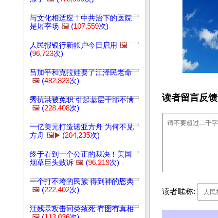
与文化相适应！中共治下的医院
是屠宰场
🖼️
(
107,559
次)
人民报银行新帐户今日启用
🖼️
(
96,723
次)
吕加平和克拉娃要了江泽民老命
🖼️
(
482,823
次)
读者留言反馈
秀抗洪被免职 引起基层干部不满
🖼️
(
228,408
次)
一亿美元打造诺亚方舟 为何不见
方舟
🖼️▶️
(
204,235
次)
终于看到一个公正的裁决！美国
烟草巨头败诉
🖼️
(
96,219
次)
一个打不垮的民族 得到神的恩典
🖼️
(
222,402
次)
读者暱称:
江残暴攻击同类致死 有图有真相
🖼️
(
113,036
次)