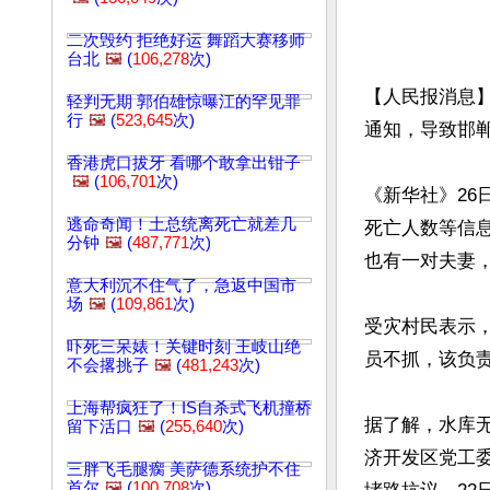
二次毁约 拒绝好运 舞蹈大赛移师
台北
🖼️
(
106,278
次)
【人民报消息】
轻判无期 郭伯雄惊曝江的罕见罪
行
🖼️
(
523,645
次)
通知，导致邯郸
香港虎口拔牙 看哪个敢拿出钳子
🖼️
(
106,701
次)
《新华社》26
逃命奇闻！土总统离死亡就差几
死亡人数等信
分钟
🖼️
(
487,771
次)
也有一对夫妻，
意大利沉不住气了，急返中国市
场
🖼️
(
109,861
次)
受灾村民表示
吓死三呆婊！关键时刻 王岐山绝
员不抓，该负责
不会撂挑子
🖼️
(
481,243
次)
上海帮疯狂了！IS自杀式飞机撞桥
据了解，水库无
留下活口
🖼️
(
255,640
次)
济开发区党工委
三胖飞毛腿瘸 美萨德系统护不住
首尔
🖼️
(
100,708
次)