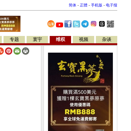
简体
-
正體
-
手机版
-
电子报
专题
寰宇
维权
视频
杂谈