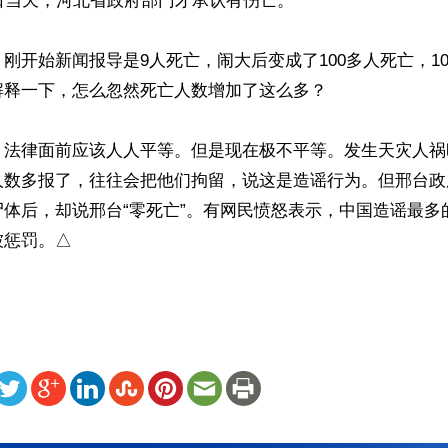
日当天，河北省政府部门才承认有伤亡。

刚开始新闻报导是9人死亡，闹大后变成了100多人死亡，1
释一下，怎么忽然死亡人数增加了这么多？

，法律面前应该人人平等。但是现在极不平等。发生天灾人祸
人数多报了，往往会把他们拘留，说这是造谣行为。但邢台政
尸体后，却说邢台“零死亡”。有网民愤怒表示，中国造谣最多
被惩罚。△
ww.renminbao.com/rmb/articles/2016/7/31/63940.html