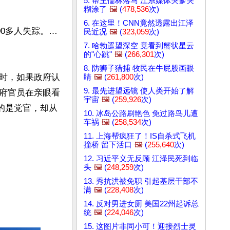
5. 帮王儒林落马 江系媒体哭爹哭
糊涂了
🖼️
(
478,536
次)
6. 在这里！CNN竟然透露出江泽
00多人失踪。…
民近况
🖼️
(
323,059
次)
7. 哈勃遥望深空 竟看到蟹状星云
的"心跳"
🖼️
(
266,301
次)
8. 防狮子猎捕 牧民在牛屁股画眼
时，如果政府认
睛
🖼️
(
261,800
次)
9. 最先进望远镜 使人类开始了解
府官员在亲眼看
宇宙
🖼️
(
259,926
次)
的是党官，却从
10. 冰岛公路刷艳色 免过路鸟儿遭
车祸
🖼️
(
258,534
次)
11. 上海帮疯狂了！IS自杀式飞机
撞桥 留下活口
🖼️
(
255,640
次)
12. 习近平义无反顾 江泽民死到临
头
🖼️
(
248,259
次)
13. 秀抗洪被免职 引起基层干部不
满
🖼️
(
228,408
次)
14. 反对男进女厕 美国22州起诉总
统
🖼️
(
224,046
次)
15. 这图片非同小可！迎接烈士灵