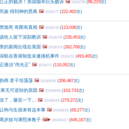
公正的裁决！美国烟草巨头败诉
🖼️
(
96,219
次)
2016/7/8
民族 得到神的恩典
🖼️
(
222,402
次)
2016/7/7
类致死 有图有真相
🖼️
(
113,036
次)
2016/7/6
该给人留下深刻教训
🖼️
(
235,453
次)
2016/7/5
类的新闻出现在美国
🖼️
(
262,706
次)
2016/7/3
深航在香港制造未遂撞机事件
(
493,455
次)
2016/7/2
正痛治"伟光正"
🖼️
(
110,052
次)
2016/7/1
协商 君子坦荡荡
🖼️
(
206,487
次)
2016/6/30
苹果无可逆转的原因
🖼️
(
103,733
次)
2016/6/30
张了，爆笑一下…
🖼️
(
279,272
次)
2016/6/29
让狗与生俱来有这本事
🖼️
(
69,277
次)
2016/6/28
两岁娃与薄熙来教子
🖼️▶️
(
645,167
次)
2016/6/27