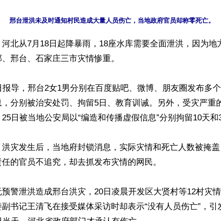
河北从7月18日起降暴雨，18座水库需要全面泄洪，因为地
、邢台、石家庄三市灾情惨重。

日报导，邢台2女1男分别在百度贴吧、微博、朋友圈发布多
息，分别被治安处罚、拘留5日、教育训诫。另外，受灾严重
25日被当地公安局以“编造和传播虚假信息”分别拘留10天和3
，洪灾发生后，当地府封锁消息，实际灾情和死亡人数被掩盖
任的官员不追究，却去抓发布灾情的网民。

预警泄洪造成邢台洪灾，20日凌晨开发区大贤村等12村灾
副书记王清飞在接受媒体采访时却表示“没有人员伤亡”，引