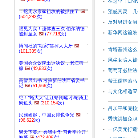
在这里！CN
！挖周永康家祖坟的被抓住了
🖼️
预感真灵！几
(
504,292
次)
反对男进女厕
眼见为实！遗体查三次 伯尔纳德
新华网这篇鼓
被封圣女
🖼️
(
77,718
次)
博闻社的"独家"笑掉人大牙
🖼️
肯塔基州这么
(
101,339
次)
风尘女骗人被
美国会众议院出这决议，老江筛
糠
🖼️
(
49,833
次)
葡萄牙必胜法
高智晟出书 考验新任陕西省委书
帮王儒林落马
记
🖼️
(
51,966
次)
与文化相适应
绝！"蜥大大"让江蛤闭嘴 小蛇骑上
鳄鱼头
🖼️
(
310,154
次)
吕加平和克拉
民族崛起，中国女排也争光
🖼️
秀抗洪被免职
(
96,622
次)
一亿美元打造
聚天下英才 兴我中华 习近平拉开
帏幕
🖼️
(
472,408
次)