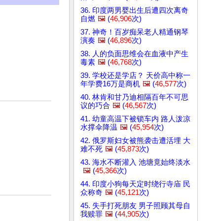
36. 印度两男婴出生后遭四次离奇
自燃
🖼️
(
46,906
次)
37. 神奇！百岁痴呆老人精通钢琴
演奏
🖼️
(
46,896
次)
38. 人的负面思维会在血液中产生
毒素
🖼️
(
46,768
次)
39. 学校还是学店？ 天价高中称一
年学费16万是商机
🖼️
(
46,577
次)
40. 林肯和甘乃迪相隔百年不可思
议的巧合
🖼️
(
46,567
次)
41. 幼童高温下被锁车内 路人泼凉
水撑伞降温
🖼️
(
45,954
次)
42. 俄罗斯妇女被熊袭击遭活埋 大
难不死
🖼️
(
45,873
次)
43. 海水不断灌入 池塘竟始终淡水
🖼️
(
45,366
次)
44. 印度小狗每天定时绕行寺庙 民
众称奇
🖼️
(
45,121
次)
45. 失手打死朋友 男子照顾其母自
我赎罪
🖼️
(
44,905
次)