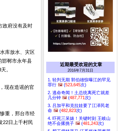
方政府没有及时
个水库放水、灾区
的邯郸市永年县
近期最受欢迎的文章
天。

2016年7月31日
1. 轻判无期 郭伯雄惊曝江的罕见
罪行
🖼️
(
523,645
次)
，现在造谣的官
2. 逃命奇闻！土总统离死亡就差
几分钟
🖼️
(
487,771
次)
3. 吕加平和克拉娃要了江泽民老
命
🖼️
(
482,823
次)
情惨重，邢台市经
4. 吓死三呆婊！关键时刻 王岐山
发22日上千村民
绝不会撂挑子
🖼️
(
481,243
次)