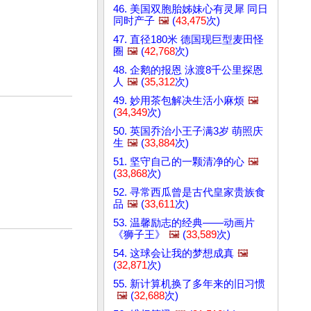
46. 美国双胞胎姊妹心有灵犀 同日
同时产子
🖼️
(
43,475
次)
47. 直径180米 德国现巨型麦田怪
圈
🖼️
(
42,768
次)
48. 企鹅的报恩 泳渡8千公里探恩
人
🖼️
(
35,312
次)
49. 妙用茶包解决生活小麻烦
🖼️
(
34,349
次)
50. 英国乔治小王子满3岁 萌照庆
生
🖼️
(
33,884
次)
51. 坚守自己的一颗清净的心
🖼️
(
33,868
次)
52. 寻常西瓜曾是古代皇家贵族食
品
🖼️
(
33,611
次)
53. 温馨励志的经典——动画片
《狮子王》
🖼️
(
33,589
次)
54. 这球会让我的梦想成真
🖼️
(
32,871
次)
55. 新计算机换了多年来的旧习惯
🖼️
(
32,688
次)