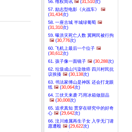
56. 维权简讯
🖼️
(
31,510
次)
57. 励志型电影《火战车》
🖼️
(
31,434
次)
58. 一座古城 半城绿葡萄
🖼️
(
31,310
次)
59. 曝洪灾死亡人数 冀网民被行拘
🖼️
(
30,776
次)
60. 飞机上最后一个位子
🖼️
(
30,612
次)
61. 孩子像一面镜子
🖼️
(
30,288
次)
62. 垃圾成山污染致癌 四川村民抗
议挨揍
🖼️
(
30,138
次)
63. 书法家傅山是神医 还会打龙眼
纸
🖼️
(
30,064
次)
64. 三伏天来袭 巧用冰箱做甜品
🖼️
(
30,008
次)
65. 追求真知 贯穿在研究中的好奇
心
🖼️
(
29,642
次)
66. 汶川难属再生子女 入学无门请
愿遭殴
🖼️
(
29,622
次)