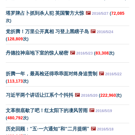
塔罗牌占卜抓到杀人犯 英国警方大惊
🖼️
(
72,085
2016/5/27
次)
党折腾！万里公开真相 习登上黑瞎子岛
🖼️
2016/5/24
(
128,809
次)
丹德拉神庙地下室的惊人秘密
🖼️
(
83,308
次)
2016/5/23
折腾一年，最高检还得乖乖面对终身追责制
🖼️
2016/5/22
(
113,173
次)
习近平两个讲话让江系个个抖抖
🖼️
(
222,960
次)
2016/5/20
文革彻底歇了吧！红太阳下的凄风苦雨
🖼️
2016/5/19
(
480,792
次)
历史回顾：“五·一六通知”和“二月提纲”
🖼️
2016/5/18