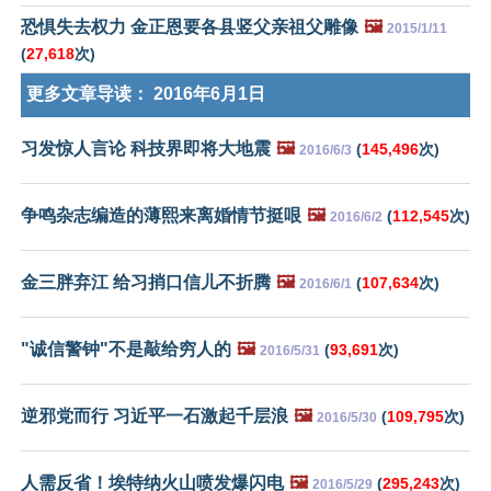
恐惧失去权力 金正恩要各县竖父亲祖父雕像
🖼️
2015/1/11
(
27,618
次)
更多文章导读：
2016年6月1日
习发惊人言论 科技界即将大地震
🖼️
(
145,496
次)
2016/6/3
争鸣杂志编造的薄熙来离婚情节挺哏
🖼️
(
112,545
次)
2016/6/2
金三胖弃江 给习捎口信儿不折腾
🖼️
(
107,634
次)
2016/6/1
"诚信警钟"不是敲给穷人的
🖼️
(
93,691
次)
2016/5/31
逆邪党而行 习近平一石激起千层浪
🖼️
(
109,795
次)
2016/5/30
人需反省！埃特纳火山喷发爆闪电
🖼️
(
295,243
次)
2016/5/29