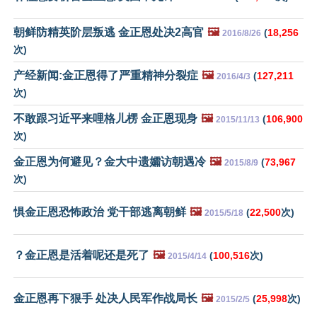
朝鲜防精英阶层叛逃 金正恩处决2高官
🖼️
(
18,256
2016/8/26
次)
产经新闻:金正恩得了严重精神分裂症
🖼️
(
127,211
2016/4/3
次)
不敢跟习近平来哩格儿楞 金正恩现身
🖼️
(
106,900
2015/11/13
次)
金正恩为何避见？金大中遗孀访朝遇冷
🖼️
(
73,967
2015/8/9
次)
惧金正恩恐怖政治 党干部逃离朝鲜
🖼️
(
22,500
次)
2015/5/18
？金正恩是活着呢还是死了
🖼️
(
100,516
次)
2015/4/14
金正恩再下狠手 处决人民军作战局长
🖼️
(
25,998
次)
2015/2/5