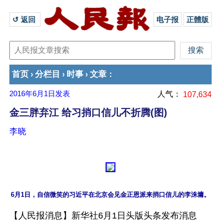
↺ 返回 
电子报
正體版
首页
分栏目
时事
文章
›
›
›
：
2016年6月1日
发表
人气：
107,634
金三胖弃江 给习捎口信儿不折腾(图)
李晓
6月1日，自信微笑的习近平在北京会见金正恩派来捎口信儿的李洙墉。
【人民报消息】新华社6月1日头版头条发布消息