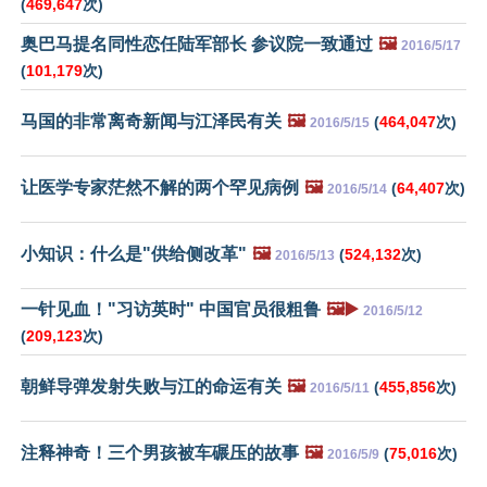
(
469,647
次)
奥巴马提名同性恋任陆军部长 参议院一致通过
🖼️
2016/5/17
(
101,179
次)
马国的非常离奇新闻与江泽民有关
🖼️
(
464,047
次)
2016/5/15
让医学专家茫然不解的两个罕见病例
🖼️
(
64,407
次)
2016/5/14
小知识：什么是"供给侧改革"
🖼️
(
524,132
次)
2016/5/13
一针见血！"习访英时" 中国官员很粗鲁
🖼️▶️
2016/5/12
(
209,123
次)
朝鲜导弹发射失败与江的命运有关
🖼️
(
455,856
次)
2016/5/11
注释神奇！三个男孩被车碾压的故事
🖼️
(
75,016
次)
2016/5/9