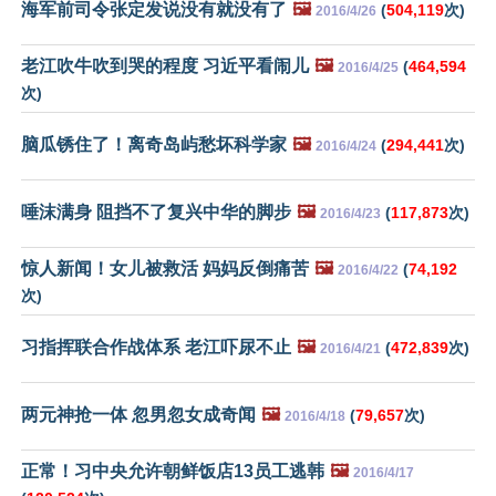
海军前司令张定发说没有就没有了
🖼️
(
504,119
次)
2016/4/26
老江吹牛吹到哭的程度 习近平看闹儿
🖼️
(
464,594
2016/4/25
次)
脑瓜锈住了！离奇岛屿愁坏科学家
🖼️
(
294,441
次)
2016/4/24
唾沫满身 阻挡不了复兴中华的脚步
🖼️
(
117,873
次)
2016/4/23
惊人新闻！女儿被救活 妈妈反倒痛苦
🖼️
(
74,192
2016/4/22
次)
习指挥联合作战体系 老江吓尿不止
🖼️
(
472,839
次)
2016/4/21
两元神抢一体 忽男忽女成奇闻
🖼️
(
79,657
次)
2016/4/18
正常！习中央允许朝鲜饭店13员工逃韩
🖼️
2016/4/17