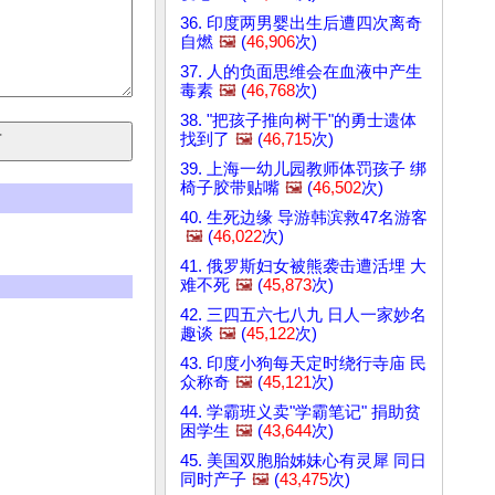
36. 印度两男婴出生后遭四次离奇
自燃
🖼️
(
46,906
次)
37. 人的负面思维会在血液中产生
毒素
🖼️
(
46,768
次)
38. "把孩子推向树干"的勇士遗体
找到了
🖼️
(
46,715
次)
39. 上海一幼儿园教师体罚孩子 绑
椅子胶带贴嘴
🖼️
(
46,502
次)
40. 生死边缘 导游韩滨救47名游客
🖼️
(
46,022
次)
41. 俄罗斯妇女被熊袭击遭活埋 大
难不死
🖼️
(
45,873
次)
42. 三四五六七八九 日人一家妙名
趣谈
🖼️
(
45,122
次)
43. 印度小狗每天定时绕行寺庙 民
众称奇
🖼️
(
45,121
次)
44. 学霸班义卖"学霸笔记" 捐助贫
困学生
🖼️
(
43,644
次)
45. 美国双胞胎姊妹心有灵犀 同日
同时产子
🖼️
(
43,475
次)