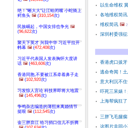
以生命维权 
绝！"蜥大大"让江蛤闭嘴 小蛇骑上
各地维权简讯
鳄鱼头
🖼️
(
310,154
次)
维权简讯
🖼️
2
民族崛起，中国女排也争光
🖼️
(
96,622
次)
深圳村委强征
聚天下英才 兴我中华 习近平拉开
帏幕
🖼️
(
472,408
次)
习近平代表国人发表胸怀大度讲
香港虎口拔牙
话
🖼️
(
463,606
次)
逃命奇闻！土
香港同胞,不要被江系牵着鼻子走
🖼️
(
102,920
次)
意大利沉不住
习发惊人言论 科技界即将大地震
吓死三呆婊！
🖼️
(
145,496
次)
上海帮疯狂了
争鸣杂志编造的薄熙来离婚情节
挺哏
🖼️
(
112,545
次)
三胖飞毛腿瘸
金三胖弃江 给习捎口信儿不折腾
这图片非同小
🖼️
(
107,634
次)