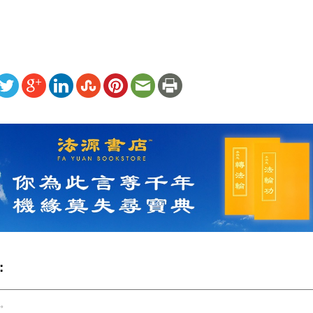
ww.renminbao.com/rmb/articles/2016/7/22/63892.html
: