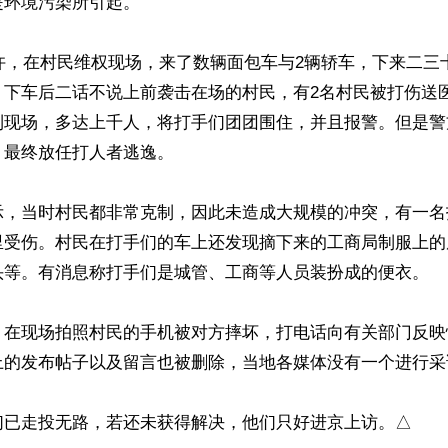
环境污染所引起。

时许，在村民维权现场，来了数辆面包车与2辆轿车，下来二三
，下车后二话不说上前袭击在场的村民，有2名村民被打伤送
到现场，多达上千人，将打手们团团围住，并且报警。但是警
最终放任打人者逃逸。

示，当时村民都非常克制，因此未造成大规模的冲突，有一名
里受伤。村民在打手们的车上还发现摘下来的工商局制服上的
头等。有消息称打手们是城管、工商等人员装扮成的便衣。

，在现场拍照村民的手机被对方摔坏，打电话向有关部门反映
上的发布帖子以及留言也被删除，当地各媒体没有一个进行采
们已走投无路，若还未获得解决，他们只好进京上访。△