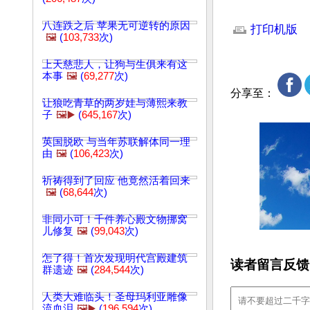
文章网址: http://w
八连跌之后 苹果无可逆转的原因
打印机版
🖼️
(
103,733
次)
上天慈悲人，让狗与生俱来有这
本事
🖼️
(
69,277
次)
分享至：
让狼吃青草的两岁娃与薄熙来教
子
🖼️▶️
(
645,167
次)
英国脱欧 与当年苏联解体同一理
由
🖼️
(
106,423
次)
祈祷得到了回应 他竟然活着回来
🖼️
(
68,644
次)
非同小可！千件养心殿文物挪窝
儿修复
🖼️
(
99,043
次)
怎了得！首次发现明代宫殿建筑
读者留言反馈
群遗迹
🖼️
(
284,544
次)
人类大难临头！圣母玛利亚雕像
流血泪
🖼️▶️
(
196,594
次)