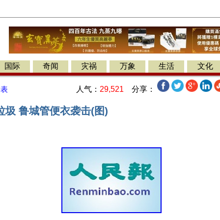
国际
奇闻
灾祸
万象
生活
文化
人气：
29,521
分享：
发表
圾 鲁城管便衣袭击(图)