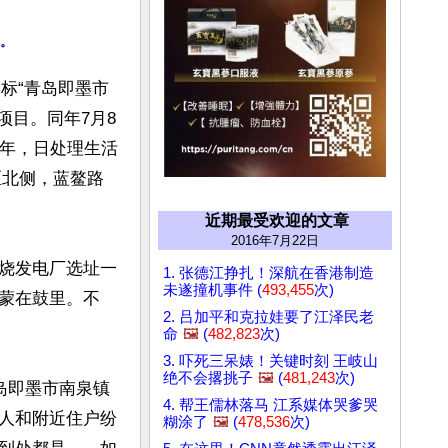
标“青岛即墨市
项目。同年7月8
0年，日处理生活
区北侧，蓝鳌路


近期最受欢迎的文章
2016年7月22日
烧发电厂选址一
1. 张德江挣扎！深航在香港制造
未遂撞机事件 (
493,455
次)
蒙在鼓里。不
2. 吕加平和克拉娃要了江泽民老
命
🖼️
(
482,823
次)
3. 吓死三呆婊！关键时刻 王岐山
绝不会撂挑子
🖼️
(
481,243
次)
岛即墨市南泉镇
4. 帮王儒林落马 江系媒体哭爹哭
人和附近住户纷
糊涂了
🖼️
(
478,536
次)