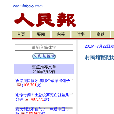
首页
要闻
内幕
时事
幽默
2016年7月22日
村民堵路阻垃
重点推荐文章
2016年7月22日
香港虎口拔牙 看哪个敢拿出钳子
🖼️
(
106,701
次)
逃命奇闻！土总统离死亡就差几
分钟
🖼️
(
487,771
次)
意大利沉不住气了，急返中国市
场
🖼️
(
109,861
次)