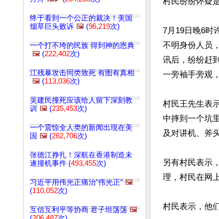
村民纷纷怀疑是
终于看到一个公正的裁决！美国
烟草巨头败诉
🖼️
(
96,219
次)
7月19日晚6
不明身份人员
一个打不垮的民族 得到神的恩典
🖼️
(
222,402
次)
讯后，纷纷赶
江残暴攻击同类致死 有图有真相
一旁袖手旁观，
🖼️
(
113,036
次)
吴建民撞死应该给人留下深刻教
村民王先生表
训
🖼️
(
235,453
次)
中摔到一个坑
一个震惊全人类的新闻出现在美
及对讲机、斧
国
🖼️
(
262,706
次)
张德江挣扎！深航在香港制造未
另有村民表示
遂撞机事件 (
493,455
次)
理，村民在网
习近平用伟光正痛治"伟光正"
🖼️
(
110,052
次)
村民表示，他
互信互利平等协商 君子坦荡荡
🖼️
(
206,487
次)