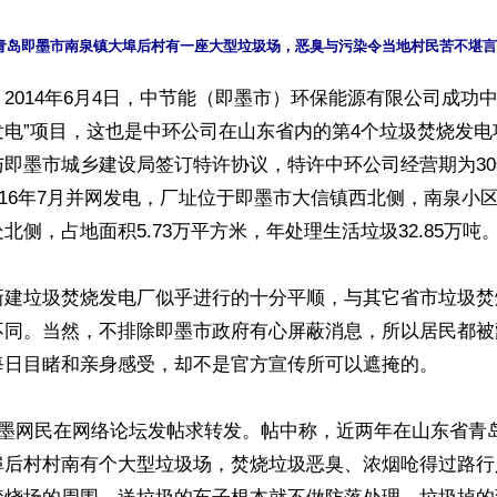
2014年6月4日，中节能（即墨市）环保能源有限公司成功中
电”项目，这也是中环公司在山东省内的第4个垃圾焚烧发电
与即墨市城乡建设局签订特许协议，特许中环公司经营期为3
2016年7月并网发电，厂址位于即墨市大信镇西北侧，南泉小
北侧，占地面积5.73万平方米，年处理生活垃圾32.85万吨。
新建垃圾焚烧发电厂似乎进行的十分平顺，与其它省市垃圾焚
不同。当然，不排除即墨市政府有心屏蔽消息，所以居民都被
每日目睹和亲身感受，却不是官方宣传所可以遮掩的。

即墨网民在网络论坛发帖求转发。帖中称，近两年在山东省青
埠后村村南有个大型垃圾场，焚烧垃圾恶臭、浓烟呛得过路行