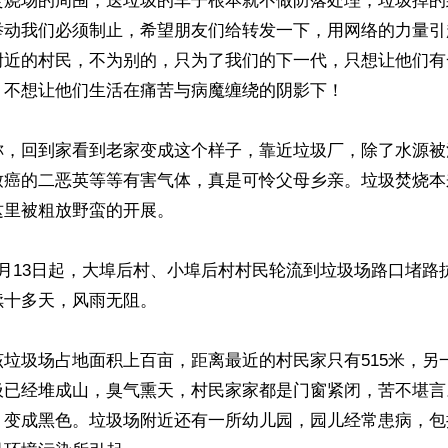
焚烧场的周围，送垃圾的车子根本就不做防落处理，垃圾掉的
举动我们必须制止，希望朋友们给转发一下，用网络的力量引
附近的村民，不为别的，只为了我们的下一代，只想让他们有
不想让他们生活在痛苦与病魔缠绕的阴影下！

称，回到家看到老家变成这个样子，靠近垃圾厂，除了水源被
致癌的二恶英等等有害气体，真是可怜父母乡亲。垃圾焚烧本
里被粗放野蛮的开展。

月13日起，大埠后村、小埠后村村民轮流到垃圾场路口堵路
十多天，风雨无阻。

垃圾场占地面积上百亩，距离最近的村民家只有515米，另
圾已经堆成山，臭气熏天，村民家家都是门窗紧闭，苦不堪言
，变成黑色。垃圾场附近还有一所幼儿园，园儿经常患病，包