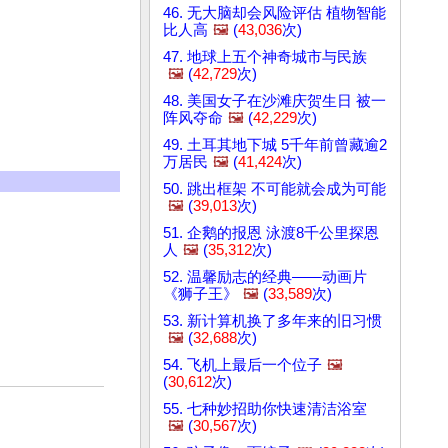
46. 无大脑却会风险评估 植物智能
比人高
🖼️
(
43,036
次)
47. 地球上五个神奇城市与民族
🖼️
(
42,729
次)
48. 美国女子在沙滩庆贺生日 被一
阵风夺命
🖼️
(
42,229
次)
49. 土耳其地下城 5千年前曾藏逾2
万居民
🖼️
(
41,424
次)
50. 跳出框架 不可能就会成为可能
🖼️
(
39,013
次)
51. 企鹅的报恩 泳渡8千公里探恩
人
🖼️
(
35,312
次)
52. 温馨励志的经典——动画片
《狮子王》
🖼️
(
33,589
次)
53. 新计算机换了多年来的旧习惯
🖼️
(
32,688
次)
54. 飞机上最后一个位子
🖼️
(
30,612
次)
55. 七种妙招助你快速清洁浴室
🖼️
(
30,567
次)