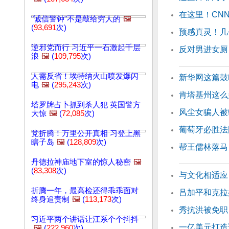
在这里！CN
"诚信警钟"不是敲给穷人的
🖼️
(
93,691
次)
预感真灵！几
逆邪党而行 习近平一石激起千层
反对男进女厕
浪
🖼️
(
109,795
次)
人需反省！埃特纳火山喷发爆闪
新华网这篇鼓
电
🖼️
(
295,243
次)
肯塔基州这么
塔罗牌占卜抓到杀人犯 英国警方
风尘女骗人被
大惊
🖼️
(
72,085
次)
葡萄牙必胜法
党折腾！万里公开真相 习登上黑
瞎子岛
🖼️
(
128,809
次)
帮王儒林落马
丹德拉神庙地下室的惊人秘密
🖼️
(
83,308
次)
与文化相适应
折腾一年，最高检还得乖乖面对
吕加平和克拉
终身追责制
🖼️
(
113,173
次)
秀抗洪被免职
习近平两个讲话让江系个个抖抖
一亿美元打造
🖼️
(
222,960
次)