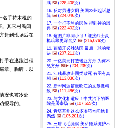
满
🖼️
(
228,408
次)
16. 反对男进女厕 美国22州起诉总
统
🖼️
(
224,046
次)
十名手持木棍的
17. 一个打不垮的民族 得到神的恩
医。其它村民闻
典
🖼️
(
222,402
次)
方赶到现场后在
18. 这图片非同小可！迎接烈士灵
柩暗藏更深含义
🖼️
(
215,076
次)
19. 葡萄牙必胜法国 最后一球的秘
诀
🖼️
(
207,211
次)
打手在逃跑过程
20. 一亿美元打造诺亚方舟 为何不
见方舟
🖼️▶️
(
204,235
次)
肩章、胸牌，以
21. 江残暴攻击同类致死 有图有真
相
🖼️
(
113,036
次)
22. 新华网这篇鼓吹江的文章挺精
致
🖼️
(
111,486
次)
情况也被冷处
23. 与文化相适应！中共治下的医
访报导的。

院是屠宰场
🖼️
(
107,559
次)
24. 肯塔基州这么多凑巧奇闻绝非
偶然
🖼️
(
105,201
次)
25. 三胖飞毛腿瘸 美萨德系统护不