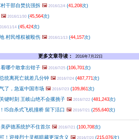
冀村干部自焚抗强拆
🖼️
(
41,208
次)
2016/12/4
🖼️
(
45,564
次)
2016/11/30
(
45,424
次)
016/11/14
地 村民维权被殴伤
🖼️
(
44,157
次)
2016/11/13
更多文章导读：
2016年7月22日
 看哪个敢拿出钳子
🖼️
(
106,701
次)
2016/7/25
总统离死亡就差几分钟
🖼️
(
487,771
次)
2016/7/24
气了，急返中国市场
🖼️
(
109,861
次)
2016/7/23
关键时刻 王岐山绝不会撂挑子
🖼️
(
481,243
次)
2016/7/22
！IS自杀式飞机撞桥 留下活口
🖼️
(
255,640
次)
2016/7/21
 美萨德系统护不住首尔
🖼️
(
100,708
次)
2016/7/21
可！迎接烈士灵柩暗藏更深含义
🖼️
(
215,076
次)
2016/7/20