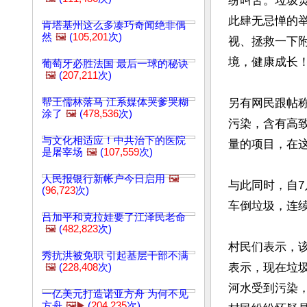
纷叫苦。垃圾
此肆无忌惮的
肯塔基州这么多凑巧奇闻绝非偶
然
🖼️
(
105,201
次)
视、拯救一下
境，健康成长！
葡萄牙必胜法国 最后一球的秘诀
🖼️
(
207,211
次)
帮王儒林落马 江系媒体哭爹哭糊
另有网民跟帖
涂了
🖼️
(
478,536
次)
污染，含有高
与文化相适应！中共治下的医院
量的项目，在这
是屠宰场
🖼️
(
107,559
次)
人民报银行新帐户今日启用
🖼️
与此同时，自7
(
96,723
次)
车倒垃圾，连续
吕加平和克拉娃要了江泽民老命
🖼️
(
482,823
次)
村民们表示，该
秀抗洪被免职 引起基层干部不满
表示，现在垃
🖼️
(
228,408
次)
河水受到污染
一亿美元打造诺亚方舟 为何不见
方舟
🖼️▶️
(
204,235
次)