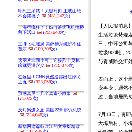
吓死三呆婊！关键时刻 王岐山绝
不会撂挑子
🖼️
(
481,243
次)
【人民报消息】
上海帮疯狂了！IS自杀式飞机撞桥
留下活口
🖼️
(
255,640
次)
生活垃圾焚烧发
日，中环公司
三胖飞毛腿瘸 美萨德系统护不住
首尔
🖼️
(
100,708
次)
垃圾900吨，
这图片非同小可！迎接烈士灵柩
与青威路交汇处
暗藏更深含义
🖼️
(
215,076
次)
在这里！CNN竟然透露出江泽民
表面上，这个
近况
🖼️
(
323,059
次)
变再变，迥然
预感真灵！几个离奇小故事
🖼️
过，当地居民
(
71,023
次)
反对男进女厕 美国22州起诉总统
7月13日，有
🖼️
(
224,046
次)
大埠后村、小
新华网这篇鼓吹江的文章挺精致
🖼️
(
111,486
次)