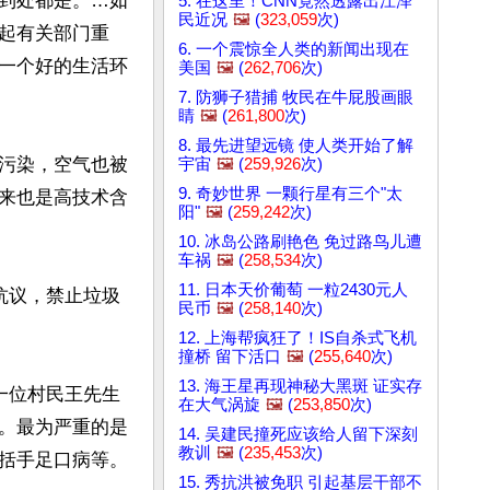
到处都是。…如
5. 在这里！CNN竟然透露出江泽
民近况
🖼️
(
323,059
次)
起有关部门重
6. 一个震惊全人类的新闻出现在
一个好的生活环
美国
🖼️
(
262,706
次)
7. 防狮子猎捕 牧民在牛屁股画眼
睛
🖼️
(
261,800
次)
8. 最先进望远镜 使人类开始了解
污染，空气也被
宇宙
🖼️
(
259,926
次)
9. 奇妙世界 一颗行星有三个"太
来也是高技术含
阳"
🖼️
(
259,242
次)
10. 冰岛公路刷艳色 免过路鸟儿遭
车祸
🖼️
(
258,534
次)
11. 日本天价葡萄 一粒2430元人
抗议，禁止垃圾
民币
🖼️
(
258,140
次)
12. 上海帮疯狂了！IS自杀式飞机
撞桥 留下活口
🖼️
(
255,640
次)
13. 海王星再现神秘大黑斑 证实存
一位村民王先生
在大气涡旋
🖼️
(
253,850
次)
。最为严重的是
14. 吴建民撞死应该给人留下深刻
教训
🖼️
(
235,453
次)
括手足口病等。
15. 秀抗洪被免职 引起基层干部不