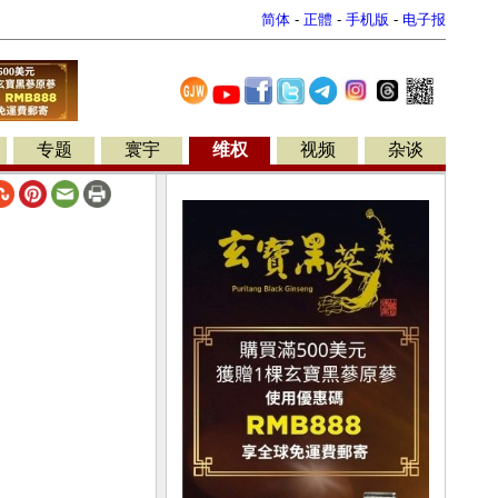
简体
-
正體
-
手机版
-
电子报
专题
寰宇
维权
视频
杂谈