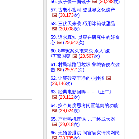
56. 孩子像一面镜子
🖼️
(
30,288
次)
57. 古老小盐村 登世界文化遗产
🖼️
(
30,173
次)
58. 三伏天来袭 巧用冰箱做甜品
🖼️
(
30,008
次)
59. 追求真知 贯穿在研究中的好奇
心
🖼️
(
29,642
次)
60. 8年冤案久拖未决 杀人"嫌
犯"获国赔
🖼️
(
29,567
次)
61. 村民堵路阻垃圾 鲁城管便衣袭
击
🖼️
(
29,521
次)
62. 让瓷砖变干净的小妙招
🖼️
(
29,146
次)
63. 经典电影回眸－－《正午》
🖼️
(
29,112
次)
64. 换个角度思考闲置笔筒的功能
🖼️
(
29,024
次)
65. 严母鸣机夜课 儿子终成大器
🖼️
(
29,018
次)
66. 无预警泄洪 闽官瞒灾情拘网民
🖼️
(
28,795
次)