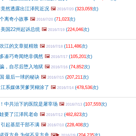
N竟然透露出江泽民近况
🖼️
(
323,059
次)
2016/7/20
个离奇小故事
🖼️
(
71,023
次)
2016/7/20
 美国22州起诉总统
🖼️
(
224,046
次)
2016/7/19
吹江的文章挺精致
🖼️
(
111,486
次)
2016/7/18
多凑巧奇闻绝非偶然
🖼️
(
105,201
次)
2016/7/17
骗，自尽后堕入地狱
🖼️
(
74,852
次)
2016/7/16
国 最后一球的秘诀
🖼️
(
207,211
次)
2016/7/15
 江系媒体哭爹哭糊涂了
🖼️
(
478,536
次)
2016/7/14
！中共治下的医院是屠宰场
🖼️
(
107,559
次)
2016/7/13
娃要了江泽民老命
🖼️
(
482,823
次)
2016/7/12
 引起基层干部不满
🖼️
(
228,408
次)
2016/7/10
诺亚方舟 为何不见方舟
🖼️▶️
(
204,235
次)
2016/7/9