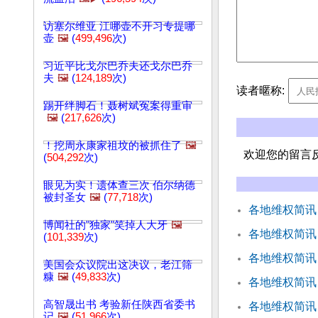
访塞尔维亚 江哪壶不开习专提哪
壶
🖼️
(
499,496
次)
习近平比戈尔巴乔夫还戈尔巴乔
夫
🖼️
(
124,189
次)
读者暱称:
踢开绊脚石！聂树斌冤案得重审
🖼️
(
217,626
次)
！挖周永康家祖坟的被抓住了
🖼️
欢迎您的留言
(
504,292
次)
眼见为实！遗体查三次 伯尔纳德
被封圣女
🖼️
(
77,718
次)
各地维权简讯
博闻社的"独家"笑掉人大牙
🖼️
各地维权简讯
(
101,339
次)
各地维权简讯
美国会众议院出这决议，老江筛
糠
🖼️
(
49,833
次)
各地维权简讯
高智晟出书 考验新任陕西省委书
各地维权简讯
记
🖼️
(
51,966
次)