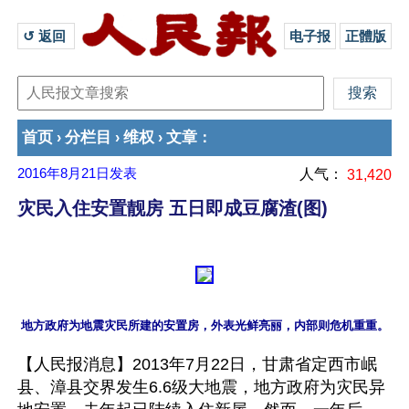
↺ 返回 
电子报
正體版
首页
分栏目
维权
文章
›
›
›
：
2016年8月21日
发表
人气：
31,420
灾民入住安置靓房 五日即成豆腐渣(图)
【人民报消息】2013年7月22日，甘肃省定西市岷
县、漳县交界发生6.6级大地震，地方政府为灾民异