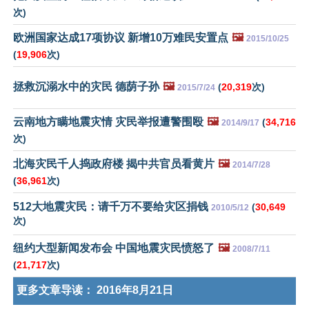
次)
欧洲国家达成17项协议 新增10万难民安置点
🖼️
2015/10/25
(
19,906
次)
拯救沉溺水中的灾民 德荫子孙
🖼️
(
20,319
次)
2015/7/24
云南地方瞒地震灾情 灾民​​举报遭警围殴
🖼️
(
34,716
2014/9/17
次)
北海灾民千人捣政府楼 揭中共官员看黄片
🖼️
2014/7/28
(
36,961
次)
512大地震灾民：请千万不要给灾区捐钱
(
30,649
2010/5/12
次)
纽约大型新闻发布会 中国地震灾民愤怒了
🖼️
2008/7/11
(
21,717
次)
更多文章导读：
2016年8月21日