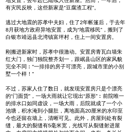
地安置，去年起已陆续入住新屋。然而，一年后，
有灾民反映，这些新家是“豆腐渣工程”。

逃过大地震的苏孝中夫妇，住了2年帐篷后，于去年
8月获地方政府异地安置，成为“地震移民”，搬到了
白银市靖远县北湾镇富坪村，住上一间安置房。

刚搬进新家时，苏孝中很激动。安置房青瓦白墙朱
红大门，独门独院整齐划一，跟岷县山区的家风貌
完全不同︰“一排排的房子可漂亮，跟城市里的小别
墅一个样！”

不过，苏家人住了数日，就发现安置房只是个漂亮
的“门面货”，一场大雨就让它现出“原形”︰前院唯一
的排水口如同虚设，一场大雨，后院就成了一个小
池塘，积水淹到小腿肚，离地面高20厘米的水印至
今也还留在墙上，清晰可见。此外，房屋到处有裂
缝，最大的裂缝有5毫米宽，光线可从裂缝射进屋