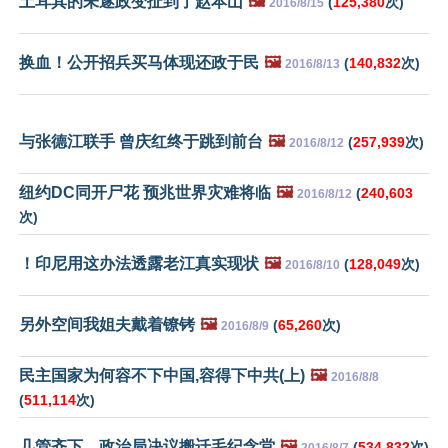
土耳其的未遂政变扯到了赵本山
🖼️
(
125,380
次)
2016/8/15
换血！公开招兵买马体现还政于民
🖼️
(
140,832
次)
2016/8/13
与张德江联手 曾庆红终于跳到前台
🖼️
(
257,939
次)
2016/8/12
纽约DC同开尸花 预兆世界灾难将临
🖼️
(
240,603
2016/8/12
次)
！印尼用这办法透露老江真实现状
🖼️
(
128,049
次)
2016/8/10
另外空间我姐夫戴着镣铐
🖼️
(
65,260
次)
2016/8/9
民主国家为何容不下中国,容得下中共(上)
🖼️
2016/8/8
(
511,114
次)
几管齐下 政治局决议搬迁毛纪念堂
🖼️
(
534,832
次)
2016/8/7