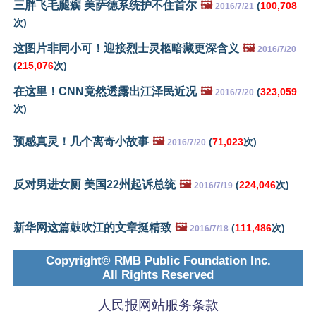
三胖飞毛腿瘸 美萨德系统护不住首尔
🖼️
(
100,708
2016/7/21
次)
这图片非同小可！迎接烈士灵柩暗藏更深含义
🖼️
2016/7/20
(
215,076
次)
在这里！CNN竟然透露出江泽民近况
🖼️
(
323,059
2016/7/20
次)
预感真灵！几个离奇小故事
🖼️
(
71,023
次)
2016/7/20
反对男进女厕 美国22州起诉总统
🖼️
(
224,046
次)
2016/7/19
新华网这篇鼓吹江的文章挺精致
🖼️
(
111,486
次)
2016/7/18
Copyright© RMB Public Foundation Inc.
All Rights Reserved
人民报网站服务条款