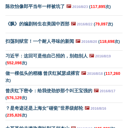
陈欣怡像郎平当年一样被坑了
🖼️
(
117,895
次)
2016/8/23
《飘》的编剧转生在美国中西部
🖼️
(
79,097
次)
2016/8/22
扫荡到狱官！一个耐人寻味的新闻
🖼️
(
118,698
次)
2016/8/20
习近平：这回可是他自己招的，别怨别人
🖼️
2016/8/19
(
552,098
次)
做一棵低头的稻穗 曾庆红脦瑟成裸官
🖼️
(
117,260
2016/8/18
次)
曾庆红下密令：给我使劲炒那个叫王宝强的
🖼️
2016/8/17
(
576,129
次)
？是奇迹还是上海女"碰瓷"世界级邮轮
🖼️
2016/8/16
(
235,826
次)