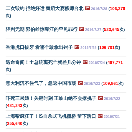
二次毁约 拒绝好运 舞蹈大赛移师台北
🖼️
(
106,278
2016/7/28
次)
轻判无期 郭伯雄惊曝江的罕见罪行
🖼️
(
523,645
次)
2016/7/27
香港虎口拔牙 看哪个敢拿出钳子
🖼️
(
106,701
次)
2016/7/25
逃命奇闻！土总统离死亡就差几分钟
🖼️
(
487,771
2016/7/24
次)
意大利沉不住气了，急返中国市场
🖼️
(
109,861
次)
2016/7/23
吓死三呆婊！关键时刻 王岐山绝不会撂挑子
🖼️
2016/7/22
(
481,243
次)
上海帮疯狂了！IS自杀式飞机撞桥 留下活口
🖼️
2016/7/21
(
255,640
次)