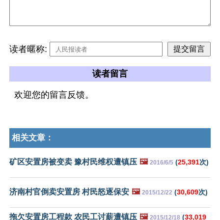
读者暱称:
读者留言
欢迎您的留言反馈。
相关文章：
矿区安置房被变卖 豫村民维权遭镇压
🖼️
(
25,391
次)
2016/6/5
济南村官倒卖安置房 村民怒逐保安
🖼️
(
30,609
次)
2015/12/22
拖欠安置房工程款 农民工讨薪遭镇压
🖼️
(
33,019
2015/12/18