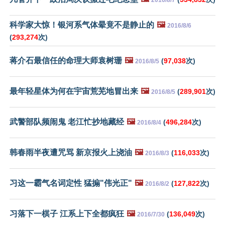
科学家大惊！银河系气体晕竟不是静止的
🖼️
2016/8/6
(
293,274
次)
蒋介石最信任的命理大师袁树珊
🖼️
(
97,038
次)
2016/8/5
最年轻星体为何在宇宙荒芜地冒出来
🖼️
(
289,901
次)
2016/8/5
武警部队频闹鬼 老江忙抄地藏经
🖼️
(
496,284
次)
2016/8/4
韩春雨半夜遭咒骂 新京报火上浇油
🖼️
(
116,033
次)
2016/8/3
习这一霸气名词定性 猛搧"伟光正"
🖼️
(
127,822
次)
2016/8/2
习落下一棋子 江系上下全都疯狂
🖼️
(
136,049
次)
2016/7/30