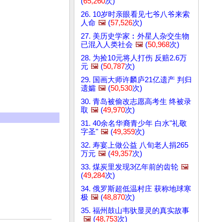
(
65,260
次)
26. 10岁时亲眼看见七爷八爷来索
人命
🖼️
(
57,526
次)
27. 美历史学家︰外星人杂交生物
已混入人类社会
🖼️
(
50,968
次)
28. 为捡10元将人打伤 反赔2.6万
元
🖼️
(
50,787
次)
29. 国画大师许麟庐21亿遗产 判归
遗孀
🖼️
(
50,530
次)
30. 青岛被偷改志愿高考生 终被录
取
🖼️
(
49,970
次)
31. 40余名华裔青少年 白水"礼敬
字圣"
🖼️
(
49,359
次)
32. 寿宴上做公益 八旬老人捐265
万元
🖼️
(
49,357
次)
33. 煤炭里发现3亿年前的齿轮
🖼️
(
49,284
次)
34. 俄罗斯超低温村庄 获称地球寒
极
🖼️
(
48,870
次)
35. 福州鼓山韦驮显灵的真实故事
🖼️
(
48,753
次)