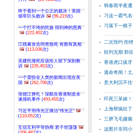
韩春雨半夜遭
终于看到一个公正的裁决！美国
习这一霸气名
烟草巨头败诉
🖼️
(
96,219
次)
习落下一棋子
一个打不垮的民族 得到神的恩典
🖼️
(
222,402
次)
二次毁约 拒
江残暴攻击同类致死 有图有真相
🖼️
(
113,036
次)
轻判无期 郭
吴建民撞死应该给人留下深刻教
香港虎口拔牙
训
🖼️
(
235,453
次)
逃命奇闻！土
一个震惊全人类的新闻出现在美
意大利沉不住
国
🖼️
(
262,706
次)
张德江挣扎！深航在香港制造未
吓死三呆婊！
遂撞机事件 (
493,455
次)
上海帮疯狂了
习近平用伟光正痛治"伟光正"
🖼️
(
110,052
次)
三胖飞毛腿瘸
互信互利平等协商 君子坦荡荡
🖼️
这图片非同小
(
206,487
次)