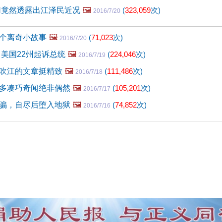
N竟然透露出江泽民近况
🖼️
(
323,059
次)
2016/7/20
个离奇小故事
🖼️
(
71,023
次)
2016/7/20
 美国22州起诉总统
🖼️
(
224,046
次)
2016/7/19
吹江的文章挺精致
🖼️
(
111,486
次)
2016/7/18
多凑巧奇闻绝非偶然
🖼️
(
105,201
次)
2016/7/17
骗，自尽后堕入地狱
🖼️
(
74,852
次)
2016/7/16