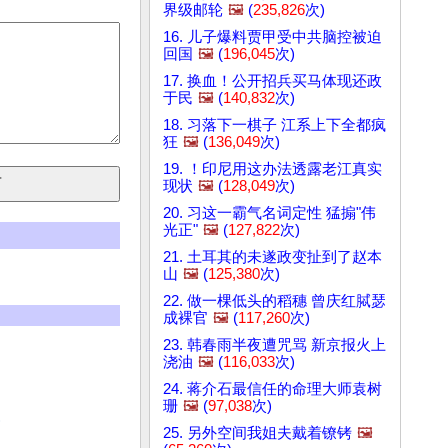
界级邮轮
🖼️
(
235,826
次)
16. 儿子爆料贾甲受中共脑控被迫
回国
🖼️
(
196,045
次)
17. 换血！公开招兵买马体现还政
于民
🖼️
(
140,832
次)
18. 习落下一棋子 江系上下全都疯
狂
🖼️
(
136,049
次)
19. ！印尼用这办法透露老江真实
现状
🖼️
(
128,049
次)
20. 习这一霸气名词定性 猛搧"伟
光正"
🖼️
(
127,822
次)
21. 土耳其的未遂政变扯到了赵本
山
🖼️
(
125,380
次)
22. 做一棵低头的稻穗 曾庆红脦瑟
成裸官
🖼️
(
117,260
次)
23. 韩春雨半夜遭咒骂 新京报火上
浇油
🖼️
(
116,033
次)
24. 蒋介石最信任的命理大师袁树
珊
🖼️
(
97,038
次)
)
25. 另外空间我姐夫戴着镣铐
🖼️