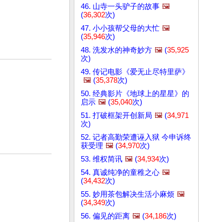
46. 山寺一头驴子的故事
🖼️
(
36,302
次)
47. 小小孩帮父母的大忙
🖼️
(
35,946
次)
48. 洗发水的神奇妙方
🖼️
(
35,925
次)
49. 传记电影《爱无止尽特里萨》
🖼️
(
35,378
次)
50. 经典影片《地球上的星星》的
启示
🖼️
(
35,040
次)
51. 打破框架开创新局
🖼️
(
34,971
次)
52. 记者高勤荣遭诬入狱 今申诉终
获受理
🖼️
(
34,970
次)
53. 维权简讯
🖼️
(
34,934
次)
54. 真诚纯净的童稚之心
🖼️
(
34,432
次)
55. 妙用茶包解决生活小麻烦
🖼️
(
34,349
次)
56. 偏见的距离
🖼️
(
34,186
次)