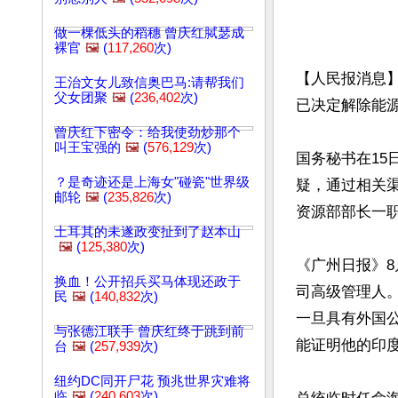
做一棵低头的稻穗 曾庆红脦瑟成
裸官
🖼️
(
117,260
次)
【人民报消息】
王治文女儿致信奥巴马:请帮我们
父女团聚
🖼️
(
236,402
次)
已决定解除能源
曾庆红下密令：给我使劲炒那个
叫王宝强的
🖼️
(
576,129
次)
国务秘书在1
？是奇迹还是上海女"碰瓷"世界级
疑，通过相关
邮轮
🖼️
(
235,826
次)
资源部部长一职
土耳其的未遂政变扯到了赵本山
🖼️
(
125,380
次)
《广州日报》8
换血！公开招兵买马体现还政于
司高级管理人。
民
🖼️
(
140,832
次)
一旦具有外国
与张德江联手 曾庆红终于跳到前
能证明他的印
台
🖼️
(
257,939
次)
纽约DC同开尸花 预兆世界灾难将
临
🖼️
(
240,603
次)