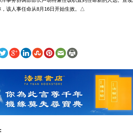
海洋事务协调部部长卢胡特兼任该职直到任命新的人选。宣读
，该人事任命从8月16日开始生效。△
ww.renminbao.com/rmb/articles/2016/8/19/64045.html
: