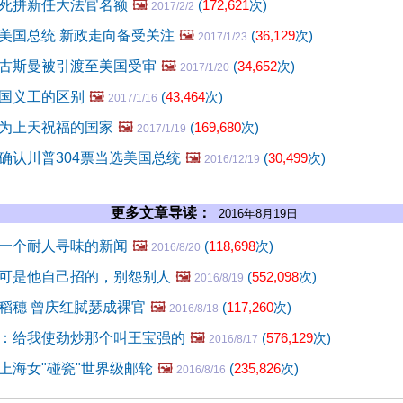
死拼新任大法官名额
🖼️
(
172,621
次)
2017/2/2
美国总统 新政走向备受关注
🖼️
(
36,129
次)
2017/1/23
古斯曼被引渡至美国受审
🖼️
(
34,652
次)
2017/1/20
国义工的区别
🖼️
(
43,464
次)
2017/1/16
为上天祝福的国家
🖼️
(
169,680
次)
2017/1/19
确认川普304票当选美国总统
🖼️
(
30,499
次)
2016/12/19
更多文章导读：
2016年8月19日
一个耐人寻味的新闻
🖼️
(
118,698
次)
2016/8/20
可是他自己招的，别怨别人
🖼️
(
552,098
次)
2016/8/19
稻穗 曾庆红脦瑟成裸官
🖼️
(
117,260
次)
2016/8/18
：给我使劲炒那个叫王宝强的
🖼️
(
576,129
次)
2016/8/17
上海女"碰瓷"世界级邮轮
🖼️
(
235,826
次)
2016/8/16