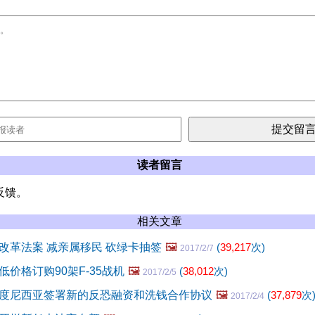
读者留言
反馈。
相关文章
改革法案 减亲属移民 砍绿卡抽签
🖼️
(
39,217
次)
2017/2/7
价格订购90架F-35战机
🖼️
(
38,012
次)
2017/2/5
度尼西亚签署新的反恐融资和洗钱合作协议
🖼️
(
37,879
次
2017/2/4