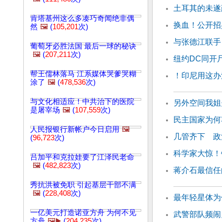
土耳其的未遂
肯塔基州这么多凑巧奇闻绝非偶
换血！公开招
然
🖼️
(
105,201
次)
与张德江联手
葡萄牙必胜法国 最后一球的秘诀
🖼️
(
207,211
次)
纽约DC同开
帮王儒林落马 江系媒体哭爹哭糊
！印尼用这办
涂了
🖼️
(
478,536
次)
与文化相适应！中共治下的医院
另外空间我姐
是屠宰场
🖼️
(
107,559
次)
民主国家为何
人民报银行新帐户今日启用
🖼️
几管齐下 政
(
96,723
次)
科学家大惊！
吕加平和克拉娃要了江泽民老命
🖼️
(
482,823
次)
蒋介石最信任
秀抗洪被免职 引起基层干部不满
🖼️
(
228,408
次)
最年轻星体为
一亿美元打造诺亚方舟 为何不见
武警部队频闹
方舟
🖼️▶️
(
204,235
次)