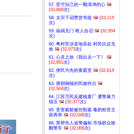
57. 坚守自己的一颗清净的心
🖼️
(
33,868
次)
58. 太宗下诏赞赏韦挺
🖼️
(
33,119
次)
59. 福祸无门 唯人自召
🖼️
(
32,994
次)
60. 粤村官涉卖地吞款 村民抗议无
效
🖼️
(
32,973
次)
61. 心灵之旅《我出去一下》
🖼️
(
32,891
次)
62. 便民为先的黄庭坚
🖼️
(
32,614
次)
63. 唐朝铜镜的民族特点
🖼️
(
32,504
次)
64. 江苏万民反建核废厂 遭警暴力
镇压
🖼️
(
32,377
次)
65. 受害索赔被控勒索 毒奶粉苦主
获再审
🖼️
(
32,048
次)
66. 黑帮伤人渝警偏袒 市场群众掀
翻警车
🖼️
(
32,006
次)