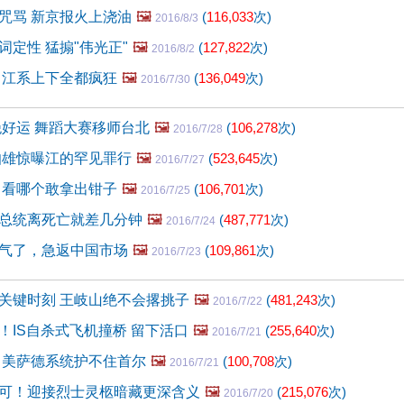
咒骂 新京报火上浇油
🖼️
(
116,033
次)
2016/8/3
词定性 猛搧"伟光正"
🖼️
(
127,822
次)
2016/8/2
 江系上下全都疯狂
🖼️
(
136,049
次)
2016/7/30
绝好运 舞蹈大赛移师台北
🖼️
(
106,278
次)
2016/7/28
伯雄惊曝江的罕见罪行
🖼️
(
523,645
次)
2016/7/27
 看哪个敢拿出钳子
🖼️
(
106,701
次)
2016/7/25
总统离死亡就差几分钟
🖼️
(
487,771
次)
2016/7/24
气了，急返中国市场
🖼️
(
109,861
次)
2016/7/23
关键时刻 王岐山绝不会撂挑子
🖼️
(
481,243
次)
2016/7/22
！IS自杀式飞机撞桥 留下活口
🖼️
(
255,640
次)
2016/7/21
 美萨德系统护不住首尔
🖼️
(
100,708
次)
2016/7/21
可！迎接烈士灵柩暗藏更深含义
🖼️
(
215,076
次)
2016/7/20