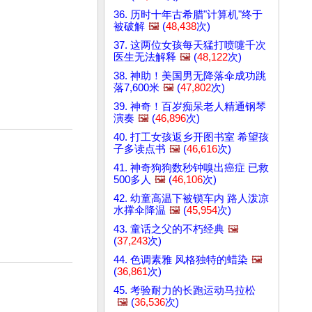
36. 历时十年古希腊"计算机"终于
被破解
🖼️
(
48,438
次)
37. 这两位女孩每天猛打喷嚏千次
医生无法解释
🖼️
(
48,122
次)
38. 神助！美国男无降落伞成功跳
落7,600米
🖼️
(
47,802
次)
39. 神奇！百岁痴呆老人精通钢琴
演奏
🖼️
(
46,896
次)
40. 打工女孩返乡开图书室 希望孩
子多读点书
🖼️
(
46,616
次)
41. 神奇狗狗数秒钟嗅出癌症 已救
500多人
🖼️
(
46,106
次)
42. 幼童高温下被锁车内 路人泼凉
水撑伞降温
🖼️
(
45,954
次)
43. 童话之父的不朽经典
🖼️
(
37,243
次)
44. 色调素雅 风格独特的蜡染
🖼️
(
36,861
次)
45. 考验耐力的长跑运动马拉松
🖼️
(
36,536
次)