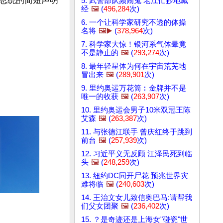
总统的简短声明
5. 武警部队频闹鬼 老江忙抄地藏
经
🖼️
(
496,284
次)
6. 一个让科学家研究不透的体操
名将
🖼️▶️
(
378,964
次)
7. 科学家大惊！银河系气体晕竟
不是静止的
🖼️
(
293,274
次)
8. 最年轻星体为何在宇宙荒芜地
冒出来
🖼️
(
289,901
次)
9. 里约奥运万花筒︰金牌并不是
唯一的收获
🖼️
(
263,907
次)
10. 里约奥运会男子10米双冠王陈
艾森
🖼️
(
263,387
次)
11. 与张德江联手 曾庆红终于跳到
前台
🖼️
(
257,939
次)
12. 习近平义无反顾 江泽民死到临
头
🖼️
(
248,259
次)
13. 纽约DC同开尸花 预兆世界灾
难将临
🖼️
(
240,603
次)
14. 王治文女儿致信奥巴马:请帮我
们父女团聚
🖼️
(
236,402
次)
15. ？是奇迹还是上海女"碰瓷"世