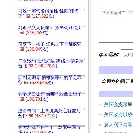
习这一霸气名词定性 猛搧"伟光
正"
🖼️
(
127,822
次)
习近平义无反顾 江泽民死到临头
🖼️
(
248,259
次)
习落下一棋子 江系上下全都疯狂
🖼️
(
136,049
次)
读者暱称:
二次毁约 拒绝好运 舞蹈大赛移师
台北
🖼️
(
106,278
次)
轻判无期 郭伯雄惊曝江的罕见罪
欢迎您的留言
行
🖼️
(
523,645
次)
香港虎口拔牙 看哪个敢拿出钳子
🖼️
(
106,701
次)
美国会提移民
逃命奇闻！土总统离死亡就差几
美国政府以较低
分钟
🖼️
(
487,771
次)
澳大利亚与印
意大利沉不住气了，急返中国市
场
🖼️
(
109,861
次)