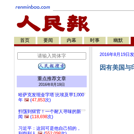
首页
要闻
内幕
时事
幽默
2016年8月19日
因有美国与
重点推荐文章
2016年8月19日
哈萨克发现金字塔 比埃及早1,000
年
🖼️
(
47,853
次)
扫荡到狱官！一个耐人寻味的新
闻
🖼️
(
118,698
次)
习近平：这回可是他自己招的，
别怨别人
🖼️
(
552,098
次)