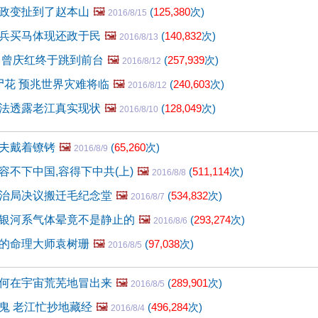
政变扯到了赵本山
🖼️
(
125,380
次)
2016/8/15
兵买马体现还政于民
🖼️
(
140,832
次)
2016/8/13
 曾庆红终于跳到前台
🖼️
(
257,939
次)
2016/8/12
尸花 预兆世界灾难将临
🖼️
(
240,603
次)
2016/8/12
法透露老江真实现状
🖼️
(
128,049
次)
2016/8/10
夫戴着镣铐
🖼️
(
65,260
次)
2016/8/9
容不下中国,容得下中共(上)
🖼️
(
511,114
次)
2016/8/8
治局决议搬迁毛纪念堂
🖼️
(
534,832
次)
2016/8/7
银河系气体晕竟不是静止的
🖼️
(
293,274
次)
2016/8/6
的命理大师袁树珊
🖼️
(
97,038
次)
2016/8/5
何在宇宙荒芜地冒出来
🖼️
(
289,901
次)
2016/8/5
鬼 老江忙抄地藏经
🖼️
(
496,284
次)
2016/8/4