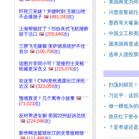
美国两党为何
吓死三呆婊！关键时刻 王岐山绝
川普宣誓就任
不会撂挑子
🖼️
(
481,243
次)
墨西哥大毒枭
上海帮疯狂了！IS自杀式飞机撞桥
中国义工和美
留下活口
🖼️
(
255,640
次)
愿美国再度成
三胖飞毛腿瘸 美萨德系统护不住
首尔
🖼️
(
100,708
次)
选举人团投票
这图片非同小可！迎接烈士灵柩
暗藏更深含义
🖼️
(
215,076
次)
在这里！CNN竟然透露出江泽民
扫荡到狱官！
近况
🖼️
(
323,059
次)
习近平：这回
预感真灵！几个离奇小故事
🖼️
(
71,023
次)
做一棵低头的
反对男进女厕 美国22州起诉总统
曾庆红下密令
🖼️
(
224,046
次)
？是奇迹还是
新华网这篇鼓吹江的文章挺精致
🖼️
(
111,486
次)