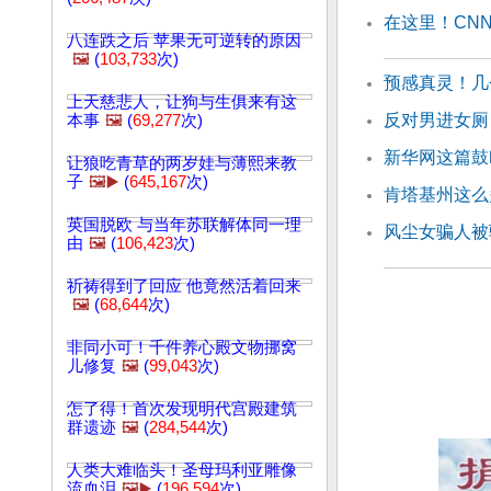
在这里！CN
八连跌之后 苹果无可逆转的原因
🖼️
(
103,733
次)
预感真灵！几
上天慈悲人，让狗与生俱来有这
反对男进女厕
本事
🖼️
(
69,277
次)
新华网这篇鼓
让狼吃青草的两岁娃与薄熙来教
子
🖼️▶️
(
645,167
次)
肯塔基州这么
英国脱欧 与当年苏联解体同一理
风尘女骗人被
由
🖼️
(
106,423
次)
祈祷得到了回应 他竟然活着回来
🖼️
(
68,644
次)
非同小可！千件养心殿文物挪窝
儿修复
🖼️
(
99,043
次)
怎了得！首次发现明代宫殿建筑
群遗迹
🖼️
(
284,544
次)
人类大难临头！圣母玛利亚雕像
流血泪
🖼️▶️
(
196,594
次)