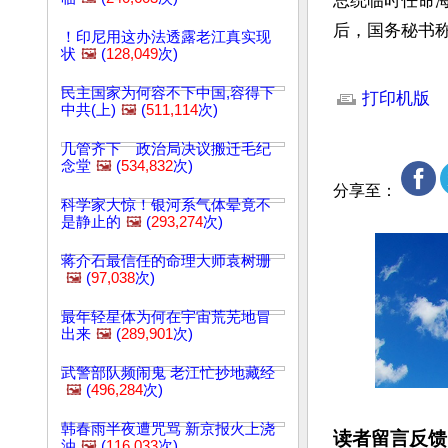
总统临时任命
后，国务秘书称
！印尼用这办法透露老江真实现
状
🖼️
(
128,049
次)
文章网址: http://w
民主国家为何容不下中国,容得下
打印机版
中共(上)
🖼️
(
511,114
次)
几管齐下 政治局决议搬迁毛纪
念堂
🖼️
(
534,832
次)
分享至：
科学家大惊！银河系气体晕竟不
是静止的
🖼️
(
293,274
次)
蒋介石最信任的命理大师袁树珊
🖼️
(
97,038
次)
最年轻星体为何在宇宙荒芜地冒
出来
🖼️
(
289,901
次)
武警部队频闹鬼 老江忙抄地藏经
🖼️
(
496,284
次)
韩春雨半夜遭咒骂 新京报火上浇
读者留言反馈
油
🖼️
(
116,033
次)