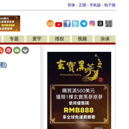
简体
-
正體
-
手机版
-
电子报
专题
寰宇
维权
视频
杂谈
图)