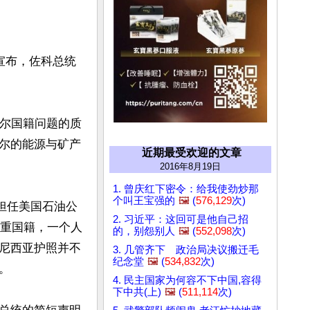
宣布，佐科总统
哈尔国籍问题的质
尔的能源与矿产
近期最受欢迎的文章
2016年8月19日
1. 曾庆红下密令：给我使劲炒那
个叫王宝强的
🖼️
(
576,129
次)
并担任美国石油公
2. 习近平：这回可是他自己招
双重国籍，一个人
的，别怨别人
🖼️
(
552,098
次)
尼西亚护照并不
3. 几管齐下 政治局决议搬迁毛
纪念堂
🖼️
(
534,832
次)


4. 民主国家为何容不下中国,容得
下中共(上)
🖼️
(
511,114
次)