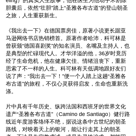
eling）的真实人生故事，他在医生为他动手术割除
胆囊后，依然“壮胆”踏上“圣雅各布古道”的登山朝圣
之旅，人生重获新生。

《我出去一下》在德国票房佳，原著小说更长踞亚
马逊网络书店热销榜首。原著作者哈沛．科可林是
曾获颁“德国喜剧奖”的知名演员、名嘴及主持人，也
是典型的忙碌现代人。才华洋溢的他，36岁时竟历
经了生命危机，他在健康欠佳、情绪沮丧下，重新
思索了不一样的人生。科可林有天低调地跟好友们
说了声：“我出去一下！”便一个人踏上这趟“圣雅各
布古道”的旅程，不仅心灵获得启发，生命也重新洗
涤。

片中具有千年历史、纵跨法国和西班牙的世界文化
遗产“圣雅各布古道”（Camino de Santiago）健行路
线近年度游客络绎不绝，据说这条中古世纪的朝圣
路线，对映着天上的银河，能让行走其上的朝圣