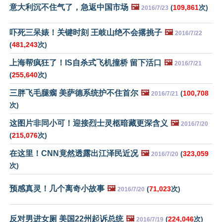
意大利沉不住气了，急返中国市场
🖼️
(
109,861
次)
2016/7/23
吓死三呆婊！关键时刻 王岐山绝不会撂挑子
🖼️
2016/7/22
(
481,243
次)
上海帮疯狂了！IS自杀式飞机撞桥 留下活口
🖼️
2016/7/21
(
255,640
次)
三胖飞毛腿瘸 美萨德系统护不住首尔
🖼️
(
100,708
2016/7/21
次)
这图片非同小可！迎接烈士灵柩暗藏更深含义
🖼️
2016/7/20
(
215,076
次)
在这里！CNN竟然透露出江泽民近况
🖼️
(
323,059
2016/7/20
次)
预感真灵！几个离奇小故事
🖼️
(
71,023
次)
2016/7/20
反对男进女厕 美国22州起诉总统
🖼️
(
224,046
次)
2016/7/19