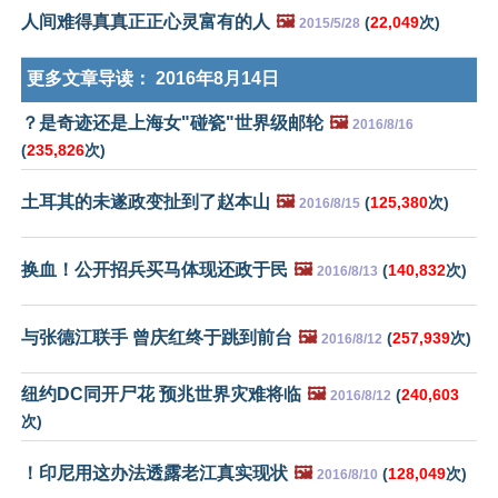
人间难得真真正正心灵富有的人
🖼️
(
22,049
次)
2015/5/28
更多文章导读：
2016年8月14日
？是奇迹还是上海女"碰瓷"世界级邮轮
🖼️
2016/8/16
(
235,826
次)
土耳其的未遂政变扯到了赵本山
🖼️
(
125,380
次)
2016/8/15
换血！公开招兵买马体现还政于民
🖼️
(
140,832
次)
2016/8/13
与张德江联手 曾庆红终于跳到前台
🖼️
(
257,939
次)
2016/8/12
纽约DC同开尸花 预兆世界灾难将临
🖼️
(
240,603
2016/8/12
次)
！印尼用这办法透露老江真实现状
🖼️
(
128,049
次)
2016/8/10