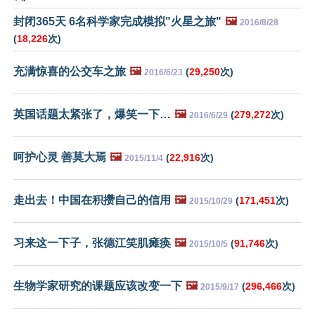
封闭365天 6名科学家完成模拟"火星之旅"
🖼️
2016/8/28
(
18,226
次)
充满惊喜的公交车之旅
🖼️
(
29,250
次)
2016/6/23
英国话题太紧张了，爆笑一下…
🖼️
(
279,272
次)
2016/6/29
呵护心灵 善莫大焉
🖼️
(
22,916
次)
2015/11/4
走出去！中国在积攒自己的信用
🖼️
(
171,451
次)
2015/10/29
习来这一下子，张德江笑肌瘫痪
🖼️
(
91,746
次)
2015/10/5
生物学家研究的课题应该改变一下
🖼️
(
296,466
次)
2015/9/17