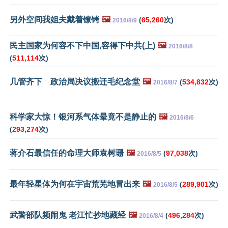
另外空间我姐夫戴着镣铐
🖼️
(
65,260
次)
2016/8/9
民主国家为何容不下中国,容得下中共(上)
🖼️
2016/8/8
(
511,114
次)
几管齐下 政治局决议搬迁毛纪念堂
🖼️
(
534,832
次)
2016/8/7
科学家大惊！银河系气体晕竟不是静止的
🖼️
2016/8/6
(
293,274
次)
蒋介石最信任的命理大师袁树珊
🖼️
(
97,038
次)
2016/8/5
最年轻星体为何在宇宙荒芜地冒出来
🖼️
(
289,901
次)
2016/8/5
武警部队频闹鬼 老江忙抄地藏经
🖼️
(
496,284
次)
2016/8/4