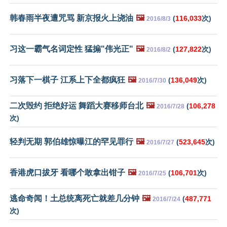
韩春雨半夜遭咒骂 新京报火上浇油
🖼️
(
116,033
次)
2016/8/3
习这一霸气名词定性 猛搧"伟光正"
🖼️
(
127,822
次)
2016/8/2
习落下一棋子 江系上下全都疯狂
🖼️
(
136,049
次)
2016/7/30
二次毁约 拒绝好运 舞蹈大赛移师台北
🖼️
(
106,278
2016/7/28
次)
轻判无期 郭伯雄惊曝江的罕见罪行
🖼️
(
523,645
次)
2016/7/27
香港虎口拔牙 看哪个敢拿出钳子
🖼️
(
106,701
次)
2016/7/25
逃命奇闻！土总统离死亡就差几分钟
🖼️
(
487,771
2016/7/24
次)