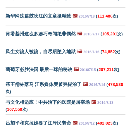
新华网这篇鼓吹江的文章挺精致
🖼️
(
111,486
次)
2016/7/18
肯塔基州这么多凑巧奇闻绝非偶然
🖼️
(
105,201
次)
2016/7/17
风尘女骗人被骗，自尽后堕入地狱
🖼️
(
74,852
次)
2016/7/16
葡萄牙必胜法国 最后一球的秘诀
🖼️
(
207,211
次)
2016/7/15
帮王儒林落马 江系媒体哭爹哭糊涂了
🖼️
(
478,536
2016/7/14
次)
与文化相适应！中共治下的医院是屠宰场
🖼️
2016/7/13
(
107,559
次)
吕加平和克拉娃要了江泽民老命
🖼️
(
482,823
次)
2016/7/12