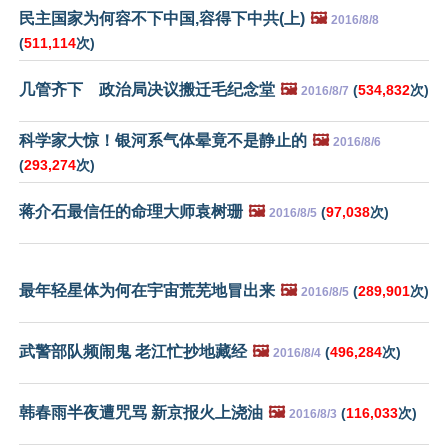
民主国家为何容不下中国,容得下中共(上)
🖼️
2016/8/8
(
511,114
次)
几管齐下 政治局决议搬迁毛纪念堂
🖼️
(
534,832
次)
2016/8/7
科学家大惊！银河系气体晕竟不是静止的
🖼️
2016/8/6
(
293,274
次)
蒋介石最信任的命理大师袁树珊
🖼️
(
97,038
次)
2016/8/5
最年轻星体为何在宇宙荒芜地冒出来
🖼️
(
289,901
次)
2016/8/5
武警部队频闹鬼 老江忙抄地藏经
🖼️
(
496,284
次)
2016/8/4
韩春雨半夜遭咒骂 新京报火上浇油
🖼️
(
116,033
次)
2016/8/3