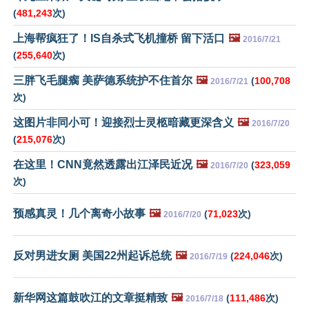
(
481,243
次)
上海帮疯狂了！IS自杀式飞机撞桥 留下活口
🖼️
2016/7/21
(
255,640
次)
三胖飞毛腿瘸 美萨德系统护不住首尔
🖼️
(
100,708
2016/7/21
次)
这图片非同小可！迎接烈士灵柩暗藏更深含义
🖼️
2016/7/20
(
215,076
次)
在这里！CNN竟然透露出江泽民近况
🖼️
(
323,059
2016/7/20
次)
预感真灵！几个离奇小故事
🖼️
(
71,023
次)
2016/7/20
反对男进女厕 美国22州起诉总统
🖼️
(
224,046
次)
2016/7/19
新华网这篇鼓吹江的文章挺精致
🖼️
(
111,486
次)
2016/7/18