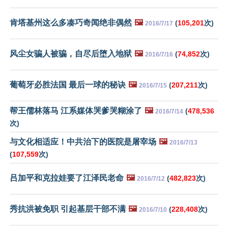
肯塔基州这么多凑巧奇闻绝非偶然
🖼️
(
105,201
次)
2016/7/17
风尘女骗人被骗，自尽后堕入地狱
🖼️
(
74,852
次)
2016/7/16
葡萄牙必胜法国 最后一球的秘诀
🖼️
(
207,211
次)
2016/7/15
帮王儒林落马 江系媒体哭爹哭糊涂了
🖼️
(
478,536
2016/7/14
次)
与文化相适应！中共治下的医院是屠宰场
🖼️
2016/7/13
(
107,559
次)
吕加平和克拉娃要了江泽民老命
🖼️
(
482,823
次)
2016/7/12
秀抗洪被免职 引起基层干部不满
🖼️
(
228,408
次)
2016/7/10