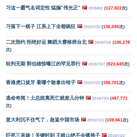
习这一霸气名词定性 猛搧"伟光正"
🖼️
(
127,822
次)
2016/8/2
习落下一棋子 江系上下全都疯狂
🖼️
(
136,049
次)
2016/7/30
二次毁约 拒绝好运 舞蹈大赛移师台北
🖼️
(
106,278
2016/7/28
次)
轻判无期 郭伯雄惊曝江的罕见罪行
🖼️
(
523,645
次)
2016/7/27
香港虎口拔牙 看哪个敢拿出钳子
🖼️
(
106,701
次)
2016/7/25
逃命奇闻！土总统离死亡就差几分钟
🖼️
(
487,771
2016/7/24
次)
意大利沉不住气了，急返中国市场
🖼️
(
109,861
次)
2016/7/23
吓死三呆婊！关键时刻 王岐山绝不会撂挑子
🖼️
2016/7/22