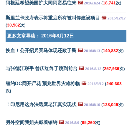
阿根廷希望美国扩大同阿贸易往来
🖼️
(
18,741
次)
2016/3/24
斯里兰卡政府表示将重启所有被叫停建设项目
🖼️
2015/12/17
(
30,562
次)
更多文章导读：
2016年8月12日
换血！公开招兵买马体现还政于民
🖼️
(
140,832
次)
2016/8/13
与张德江联手 曾庆红终于跳到前台
🖼️
(
257,939
次)
2016/8/12
纽约DC同开尸花 预兆世界灾难将临
🖼️
(
240,603
2016/8/12
次)
！印尼用这办法透露老江真实现状
🖼️
(
128,049
次)
2016/8/10
另外空间我姐夫戴着镣铐
🖼️
(
65,260
次)
2016/8/9