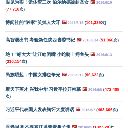
眼见为实！遗体查三次 伯尔纳德被封圣女
🖼️
2016/6/16
(
77,718
次)
博闻社的"独家"笑掉人大牙
🖼️
(
101,339
次)
2016/6/15
高智晟出书 考验新任陕西省委书记
🖼️
(
51,966
次)
2016/6/14
绝！"蜥大大"让江蛤闭嘴 小蛇骑上鳄鱼头
🖼️
2016/6/13
(
310,154
次)
民族崛起，中国女排也争光
🖼️
(
96,622
次)
2016/6/12
聚天下英才 兴我中华 习近平拉开帏幕
🖼️
(
472,408
2016/6/8
次)
习近平代表国人发表胸怀大度讲话
🖼️
(
463,606
次)
2016/6/7
香港同胞,不要被江系牵着鼻子走
🖼️
(
102,920
次)
2016/6/6