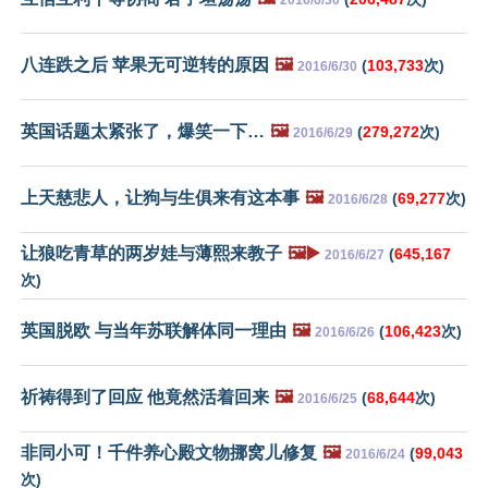
八连跌之后 苹果无可逆转的原因
🖼️
(
103,733
次)
2016/6/30
英国话题太紧张了，爆笑一下…
🖼️
(
279,272
次)
2016/6/29
上天慈悲人，让狗与生俱来有这本事
🖼️
(
69,277
次)
2016/6/28
让狼吃青草的两岁娃与薄熙来教子
🖼️▶️
(
645,167
2016/6/27
次)
英国脱欧 与当年苏联解体同一理由
🖼️
(
106,423
次)
2016/6/26
祈祷得到了回应 他竟然活着回来
🖼️
(
68,644
次)
2016/6/25
非同小可！千件养心殿文物挪窝儿修复
🖼️
(
99,043
2016/6/24
次)