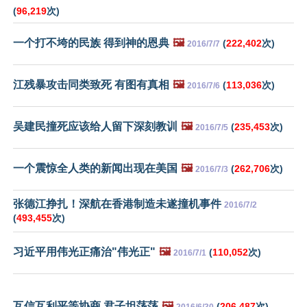
(
96,219
次)
一个打不垮的民族 得到神的恩典
🖼️
(
222,402
次)
2016/7/7
江残暴攻击同类致死 有图有真相
🖼️
(
113,036
次)
2016/7/6
吴建民撞死应该给人留下深刻教训
🖼️
(
235,453
次)
2016/7/5
一个震惊全人类的新闻出现在美国
🖼️
(
262,706
次)
2016/7/3
张德江挣扎！深航在香港制造未遂撞机事件
2016/7/2
(
493,455
次)
习近平用伟光正痛治"伟光正"
🖼️
(
110,052
次)
2016/7/1
互信互利平等协商 君子坦荡荡
🖼️
(
206,487
次)
2016/6/30