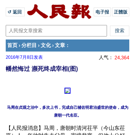
↺ 返回 
电子报
正體版
首页
分栏目
文化
文章
›
›
›
：
2016年7月8日
发表
人气：
24,364
幡然悔过 濒死终成宰相(图)
马周在贞观之治中，多次上书，完成自己辅佐明君治盛世的使命，成为
【人民报消息】马周，唐朝时清河茌平（今山东茌