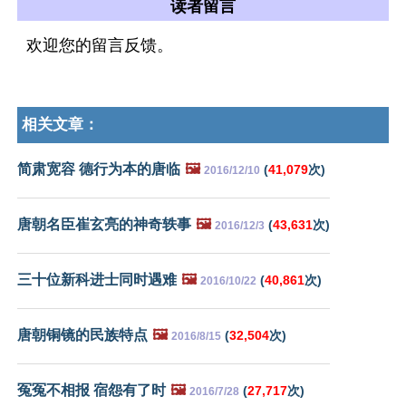
读者留言
欢迎您的留言反馈。
相关文章：
简肃宽容 德行为本的唐临
🖼️
(
41,079
次)
2016/12/10
唐朝名臣崔玄亮的神奇轶事
🖼️
(
43,631
次)
2016/12/3
三十位新科进士同时遇难
🖼️
(
40,861
次)
2016/10/22
唐朝铜镜的民族特点
🖼️
(
32,504
次)
2016/8/15
冤冤不相报 宿怨有了时
🖼️
(
27,717
次)
2016/7/28