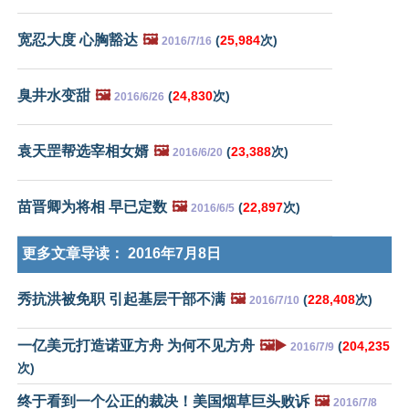
宽忍大度 心胸豁达
🖼️
(
25,984
次)
2016/7/16
臭井水变甜
🖼️
(
24,830
次)
2016/6/26
袁天罡帮选宰相女婿
🖼️
(
23,388
次)
2016/6/20
苗晋卿为将相 早已定数
🖼️
(
22,897
次)
2016/6/5
更多文章导读：
2016年7月8日
秀抗洪被免职 引起基层干部不满
🖼️
(
228,408
次)
2016/7/10
一亿美元打造诺亚方舟 为何不见方舟
🖼️▶️
(
204,235
2016/7/9
次)
终于看到一个公正的裁决！美国烟草巨头败诉
🖼️
2016/7/8