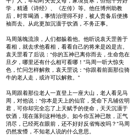
平）人，年幼时失去父母，家境贫寒，但他十分好
学，精通《诗经》、《左传》等。他任博州助教
后，时常喝酒，事情治理得不好，被人责备后便拂
袖而去。从此更加沉湎于饮酒，不务正事。

马周落魄流浪，人们都躲着他。他听说袁天罡善于
看相，就去求他看相，看看自己的将来是凶是吉。
袁天罡看了后说：“你的五神已离你而去，生命危在
旦夕，哪里还有什么相可看哪！”马周一听大惊失
色，忙问怎样解救，袁天罡说：“你跟着前面那位骑
牛的老人走，或许可以解救。”

马周跟着那位老人一直登上一座大山，老人看见马
周，对他说：“你本是天上的仙官，受命下凡辅佐明
君，可你却完全忘了上天赋予的使命，天天沉湎于
饮酒，现在落到这种地步。如今你五神已散，正气
消尽，已经死在眼前，还不好好反省悔改吗？”马周
仍然发懵，不知老人说的什么意思。
