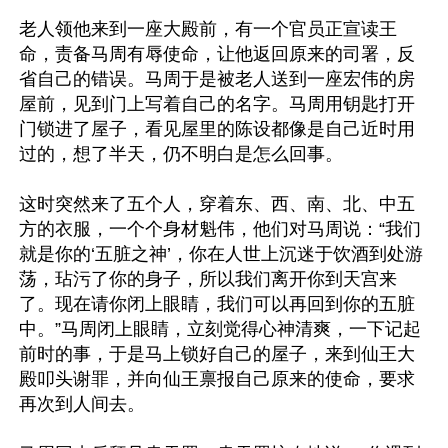
老人领他来到一座大殿前，有一个官员正宣读王
命，责备马周有辱使命，让他返回原来的司署，反
省自己的错误。马周于是被老人送到一座宏伟的房
屋前，见到门上写着自己的名字。马周用钥匙打开
门锁进了屋子，看见屋里的陈设都像是自己近时用
过的，想了半天，仍不明白是怎么回事。

这时突然来了五个人，穿着东、西、南、北、中五
方的衣服，一个个身材魁伟，他们对马周说：“我们
就是你的‘五脏之神’，你在人世上沉迷于饮酒到处游
荡，玷污了你的身子，所以我们离开你到天宫来
了。现在请你闭上眼睛，我们可以再回到你的五脏
中。”马周闭上眼睛，立刻觉得心神清爽，一下记起
前时的事，于是马上锁好自己的屋子，来到仙王大
殿叩头谢罪，并向仙王禀报自己原来的使命，要求
再次到人间去。
