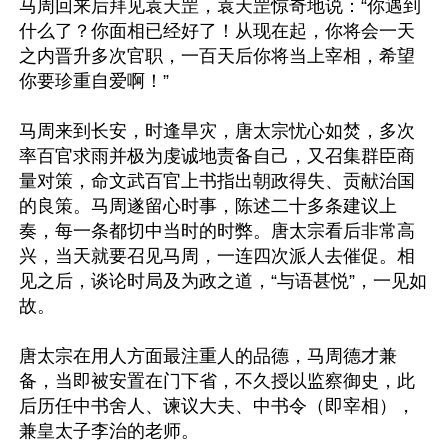
马周回来后拜见袁天罡，袁天罡惊奇地说：“你遇到
什么了？你面相已经好了！从现在起，你将会一天
之内晋升多次官职，一百天后你将当上宰相，希望
你要珍重自爱啊！”

马周来到长安，时逢旱灾，唐太宗忧心如焚，多次
率百官求雨并极为虔诚地责备自己，又召集群臣商
量对策，命文武百官上书指出朝政得失、贡献治国
的良策。马周遂留心时事，陈述二十多条建议上
奏，每一条都切中当时的时弊。唐太宗看后非常高
兴，当天就要召见马周，一连四次派人去催促。相
见之后，谈论时局及为政之道，“与语甚悦”，一见如
故。

唐太宗在用人方面最注重人的品德，马周德才兼
备，当即被安置在门下省，不久授以监察御史，此
后历任中书舍人、谏议大夫、中书令（即宰相），
兼皇太子李治的老师。
