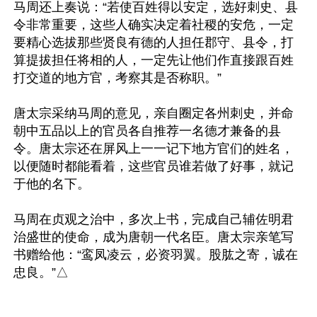
马周还上奏说：“若使百姓得以安定，选好刺史、县
令非常重要，这些人确实决定着社稷的安危，一定
要精心选拔那些贤良有德的人担任郡守、县令，打
算提拔担任将相的人，一定先让他们作直接跟百姓
打交道的地方官，考察其是否称职。” 

唐太宗采纳马周的意见，亲自圈定各州刺史，并命
朝中五品以上的官员各自推荐一名德才兼备的县
令。唐太宗还在屏风上一一记下地方官们的姓名，
以便随时都能看着，这些官员谁若做了好事，就记
于他的名下。

马周在贞观之治中，多次上书，完成自己辅佐明君
治盛世的使命，成为唐朝一代名臣。唐太宗亲笔写
书赠给他：“鸾凤凌云，必资羽翼。股肱之寄，诚在