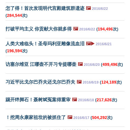
怎了得！首次发现明代宫殿建筑群遗迹
🖼️
2016/6/22
(
284,544
次)
打破平均主义 你贡献大你就多得
🖼️
(
194,496
次)
2016/6/22
人类大难临头！圣母玛利亚雕像流血泪
🖼️▶️
2016/6/21
(
196,594
次)
访塞尔维亚 江哪壶不开习专提哪壶
🖼️
(
499,496
次)
2016/6/20
习近平比戈尔巴乔夫还戈尔巴乔夫
🖼️
(
124,189
次)
2016/6/19
踢开绊脚石！聂树斌冤案得重审
🖼️
(
217,626
次)
2016/6/18
！挖周永康家祖坟的被抓住了
🖼️
(
504,292
次)
2016/6/17