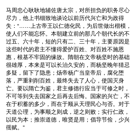
马周忠心耿耿地辅佐唐太宗，对所担负的职务尽心
尽力，他上书细致地谈论以前历代兴亡和为政得
失：“……上古帝王以仁德化民，为后世做出楷模，
使人们不能忘怀。本朝建立前的那几个朝代长的不
过五、六十年，短的只有二、三十年，主要原因是
这些时代的君主不懂得爱护百姓、对百姓不施恩
惠，根基不牢固的缘故。隋朝在文帝杨坚时的基础
很雄厚，本来是可以长治久安的，而杨坚晚年猜忌
多疑，留下了隐患；炀帝杨广当皇帝后，腐化堕
落，严重剥削百姓，最终失去了人心，使国灭身
亡。要以隋亡为鉴，君主修德行应当于可修之时，
不可等到失去国家之后再去后悔。国家的兴亡，不
在于积蓄的多少，而在于顺从天理民心与否。对于
天道公理，为事顺之则成，逆之则败；实行仁政，
以民为本；推崇道德，唯贤是用；倡导节俭，少兴
徭赋。”
