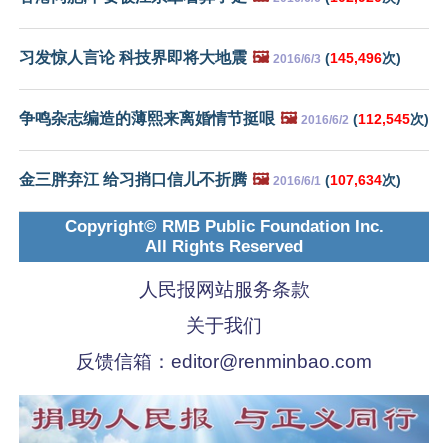
习发惊人言论 科技界即将大地震
🖼️
(
145,496
次)
2016/6/3
争鸣杂志编造的薄熙来离婚情节挺哏
🖼️
(
112,545
次)
2016/6/2
金三胖弃江 给习捎口信儿不折腾
🖼️
(
107,634
次)
2016/6/1
Copyright© RMB Public Foundation Inc.
All Rights Reserved
人民报网站服务条款
关于我们
反馈信箱：
editor@renminbao.com