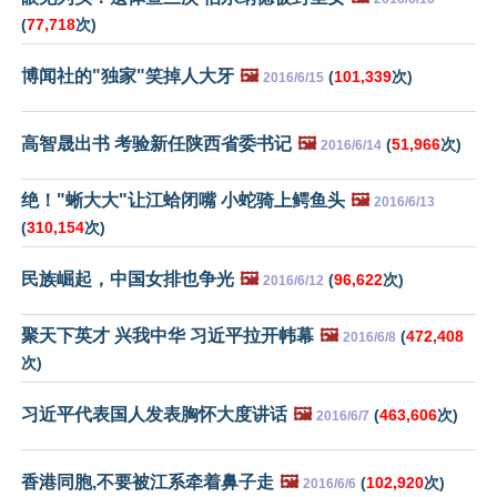
(
77,718
次)
博闻社的"独家"笑掉人大牙
🖼️
(
101,339
次)
2016/6/15
高智晟出书 考验新任陕西省委书记
🖼️
(
51,966
次)
2016/6/14
绝！"蜥大大"让江蛤闭嘴 小蛇骑上鳄鱼头
🖼️
2016/6/13
(
310,154
次)
民族崛起，中国女排也争光
🖼️
(
96,622
次)
2016/6/12
聚天下英才 兴我中华 习近平拉开帏幕
🖼️
(
472,408
2016/6/8
次)
习近平代表国人发表胸怀大度讲话
🖼️
(
463,606
次)
2016/6/7
香港同胞,不要被江系牵着鼻子走
🖼️
(
102,920
次)
2016/6/6