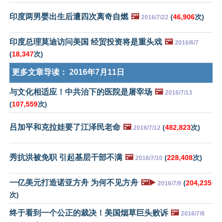
印度两男婴出生后遭四次离奇自燃
🖼️
(
46,906
次)
2016/7/22
印度总理莫迪访问美国 经贸投资将是重头戏
🖼️
2016/6/7
(
18,347
次)
更多文章导读：
2016年7月11日
与文化相适应！中共治下的医院是屠宰场
🖼️
2016/7/13
(
107,559
次)
吕加平和克拉娃要了江泽民老命
🖼️
(
482,823
次)
2016/7/12
秀抗洪被免职 引起基层干部不满
🖼️
(
228,408
次)
2016/7/10
一亿美元打造诺亚方舟 为何不见方舟
🖼️▶️
(
204,235
2016/7/9
次)
终于看到一个公正的裁决！美国烟草巨头败诉
🖼️
2016/7/8