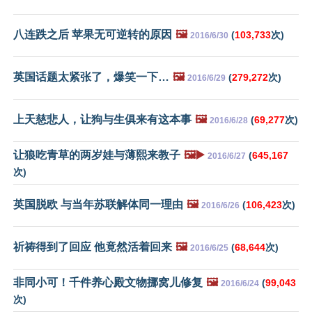
八连跌之后 苹果无可逆转的原因
🖼️
(
103,733
次)
2016/6/30
英国话题太紧张了，爆笑一下…
🖼️
(
279,272
次)
2016/6/29
上天慈悲人，让狗与生俱来有这本事
🖼️
(
69,277
次)
2016/6/28
让狼吃青草的两岁娃与薄熙来教子
🖼️▶️
(
645,167
2016/6/27
次)
英国脱欧 与当年苏联解体同一理由
🖼️
(
106,423
次)
2016/6/26
祈祷得到了回应 他竟然活着回来
🖼️
(
68,644
次)
2016/6/25
非同小可！千件养心殿文物挪窝儿修复
🖼️
(
99,043
2016/6/24
次)