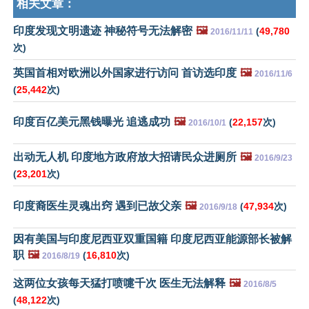
相关文章：
印度发现文明遗迹 神秘符号无法解密
🖼️
(
49,780
2016/11/11
次)
英国首相对欧洲以外国家进行访问 首访选印度
🖼️
2016/11/6
(
25,442
次)
印度百亿美元黑钱曝光 追逃成功
🖼️
(
22,157
次)
2016/10/1
出动无人机 印度地方政府放大招请民众进厕所
🖼️
2016/9/23
(
23,201
次)
印度裔医生灵魂出窍 遇到已故父亲
🖼️
(
47,934
次)
2016/9/18
因有美国与印度尼西亚双重国籍 印度尼西亚能源部长被解
职
🖼️
(
16,810
次)
2016/8/19
这两位女孩每天猛打喷嚏千次 医生无法解释
🖼️
2016/8/5
(
48,122
次)