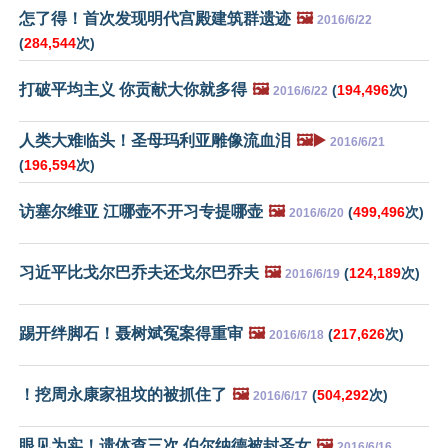
怎了得！首次发现明代宫殿建筑群遗迹
🖼️
2016/6/22
(
284,544
次)
打破平均主义 你贡献大你就多得
🖼️
(
194,496
次)
2016/6/22
人类大难临头！圣母玛利亚雕像流血泪
🖼️▶️
2016/6/21
(
196,594
次)
访塞尔维亚 江哪壶不开习专提哪壶
🖼️
(
499,496
次)
2016/6/20
习近平比戈尔巴乔夫还戈尔巴乔夫
🖼️
(
124,189
次)
2016/6/19
踢开绊脚石！聂树斌冤案得重审
🖼️
(
217,626
次)
2016/6/18
！挖周永康家祖坟的被抓住了
🖼️
(
504,292
次)
2016/6/17
眼见为实！遗体查三次 伯尔纳德被封圣女
🖼️
2016/6/16