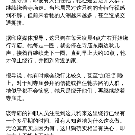
一座寺庙，即使有人挡住牠，牠还是会避开人群，
继续绕着寺庙走。当地居民对这只狗的奇特行径感
到不解，但前来看牠的人潮越来越多，甚至造成交
通拥挤。

据印度媒体报导，这只狗在每天凌晨4点左右开始绕
行寺庙。牠每走一圈，就会停在寺庙东南边吠几
声，接着再继续走下一圈。直到早上大约10点，牠
才停止绕行，并回到附近的家。

报导说，牠有时候会绕行比较久，甚至“加班”到晚
上。对于到寺庙参拜的信徒或挡住牠去路的人群，
牠似乎都不会恼怒，牠只是绕开他们，再继续绕着
寺庙走。

该寺庙的神职人员注意到这只狗来这里绕行已经有
一个多星期的时间。没有人知道牠为什么这么做。
无论其真实原因为何，这只狗确实相当有决心，即