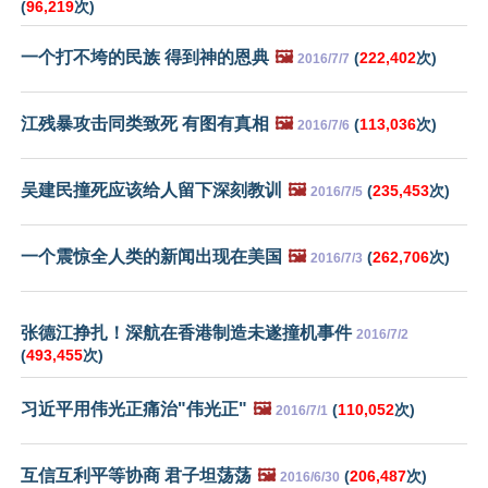
(
96,219
次)
一个打不垮的民族 得到神的恩典
🖼️
(
222,402
次)
2016/7/7
江残暴攻击同类致死 有图有真相
🖼️
(
113,036
次)
2016/7/6
吴建民撞死应该给人留下深刻教训
🖼️
(
235,453
次)
2016/7/5
一个震惊全人类的新闻出现在美国
🖼️
(
262,706
次)
2016/7/3
张德江挣扎！深航在香港制造未遂撞机事件
2016/7/2
(
493,455
次)
习近平用伟光正痛治"伟光正"
🖼️
(
110,052
次)
2016/7/1
互信互利平等协商 君子坦荡荡
🖼️
(
206,487
次)
2016/6/30