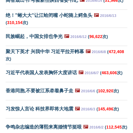
高智晟出书 考验新任陕西省委书记
🖼️
(
51,966
次)
2016/6/14
绝！"蜥大大"让江蛤闭嘴 小蛇骑上鳄鱼头
🖼️
2016/6/13
(
310,154
次)
民族崛起，中国女排也争光
🖼️
(
96,622
次)
2016/6/12
聚天下英才 兴我中华 习近平拉开帏幕
🖼️
(
472,408
2016/6/8
次)
习近平代表国人发表胸怀大度讲话
🖼️
(
463,606
次)
2016/6/7
香港同胞,不要被江系牵着鼻子走
🖼️
(
102,920
次)
2016/6/6
习发惊人言论 科技界即将大地震
🖼️
(
145,496
次)
2016/6/3
争鸣杂志编造的薄熙来离婚情节挺哏
🖼️
(
112,545
次)
2016/6/2