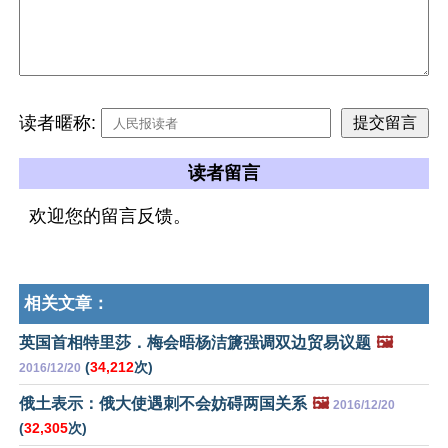
读者暱称:
读者留言
欢迎您的留言反馈。
相关文章：
英国首相特里莎．梅会晤杨洁篪强调双边贸易议题
🖼️
(
34,212
次)
2016/12/20
俄土表示：俄大使遇刺不会妨碍两国关系
🖼️
2016/12/20
(
32,305
次)