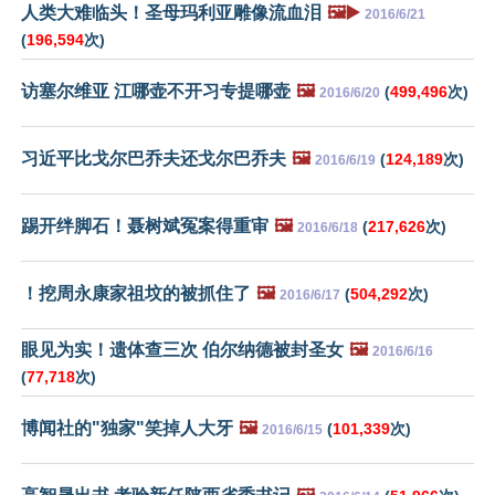
人类大难临头！圣母玛利亚雕像流血泪
🖼️▶️
2016/6/21
(
196,594
次)
访塞尔维亚 江哪壶不开习专提哪壶
🖼️
(
499,496
次)
2016/6/20
习近平比戈尔巴乔夫还戈尔巴乔夫
🖼️
(
124,189
次)
2016/6/19
踢开绊脚石！聂树斌冤案得重审
🖼️
(
217,626
次)
2016/6/18
！挖周永康家祖坟的被抓住了
🖼️
(
504,292
次)
2016/6/17
眼见为实！遗体查三次 伯尔纳德被封圣女
🖼️
2016/6/16
(
77,718
次)
博闻社的"独家"笑掉人大牙
🖼️
(
101,339
次)
2016/6/15