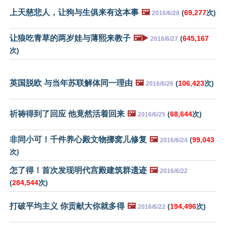
上天慈悲人，让狗与生俱来有这本事
🖼️
(
69,277
次)
2016/6/28
让狼吃青草的两岁娃与薄熙来教子
🖼️▶️
(
645,167
2016/6/27
次)
英国脱欧 与当年苏联解体同一理由
🖼️
(
106,423
次)
2016/6/26
祈祷得到了回应 他竟然活着回来
🖼️
(
68,644
次)
2016/6/25
非同小可！千件养心殿文物挪窝儿修复
🖼️
(
99,043
2016/6/24
次)
怎了得！首次发现明代宫殿建筑群遗迹
🖼️
2016/6/22
(
284,544
次)
打破平均主义 你贡献大你就多得
🖼️
(
194,496
次)
2016/6/22