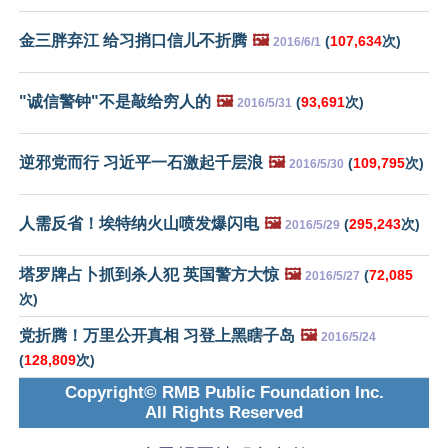
金三胖弃江 给习捎口信儿不折腾
🖼️
(
107,634
次)
2016/6/1
"诚信警钟"不是敲给穷人的
🖼️
(
93,691
次)
2016/5/31
逆邪党而行 习近平一石激起千层浪
🖼️
(
109,795
次)
2016/5/30
人需反省！埃特纳火山喷发爆闪电
🖼️
(
295,243
次)
2016/5/29
塔罗牌占卜抓到杀人犯 英国警方大惊
🖼️
(
72,085
2016/5/27
次)
党折腾！万里公开真相 习登上黑瞎子岛
🖼️
2016/5/24
(
128,809
次)
Copyright© RMB Public Foundation Inc.
All Rights Reserved