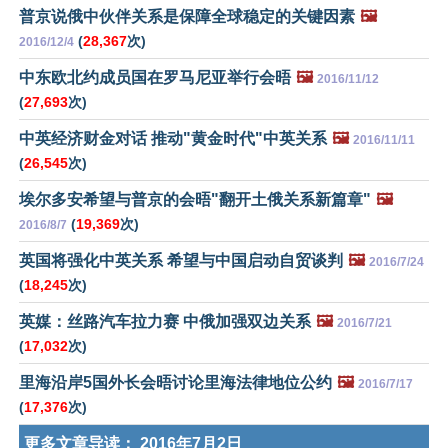
普京说俄中伙伴关系是保障全球稳定的关键因素
🖼️
(
28,367
次)
2016/12/4
中东欧北约成员国在罗马尼亚举行会晤
🖼️
2016/11/12
(
27,693
次)
中英经济财金对话 推动"黄金时代"中英关系
🖼️
2016/11/11
(
26,545
次)
埃尔多安希望与普京的会晤"翻开土俄关系新篇章"
🖼️
(
19,369
次)
2016/8/7
英国将强化中英关系 希望与中国启动自贸谈判
🖼️
2016/7/24
(
18,245
次)
英媒：丝路汽车拉力赛 中俄加强双边关系
🖼️
2016/7/21
(
17,032
次)
里海沿岸5国外长会晤讨论里海法律地位公约
🖼️
2016/7/17
(
17,376
次)
更多文章导读：
2016年7月2日