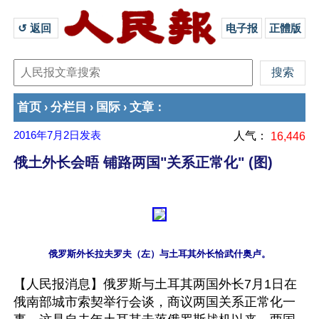
↺ 返回 
电子报
正體版
首页
分栏目
国际
文章
›
›
›
：
2016年7月2日
发表
人气：
16,446
俄土外长会晤 铺路两国"关系正常化" (图)
【人民报消息】俄罗斯与土耳其两国外长7月1日在
俄南部城市索契举行会谈，商议两国关系正常化一