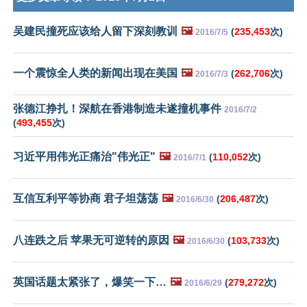
吴建民撞死应该给人留下深刻教训
🖼️
(
235,453
次)
2016/7/5
一个震惊全人类的新闻出现在美国
🖼️
(
262,706
次)
2016/7/3
张德江挣扎！深航在香港制造未遂撞机事件
2016/7/2
(
493,455
次)
习近平用伟光正痛治"伟光正"
🖼️
(
110,052
次)
2016/7/1
互信互利平等协商 君子坦荡荡
🖼️
(
206,487
次)
2016/6/30
八连跌之后 苹果无可逆转的原因
🖼️
(
103,733
次)
2016/6/30
英国话题太紧张了，爆笑一下…
🖼️
(
279,272
次)
2016/6/29