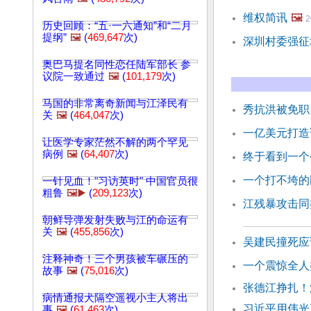
维权简讯
🖼️
2
历史回顾：“五·一六通知”和“二月
提纲”
🖼️
(
469,647
次)
深圳村委强征
奥巴马提名同性恋任陆军部长 参
议院一致通过
🖼️
(
101,179
次)
马国的非常离奇新闻与江泽民有
秀抗洪被免职
关
🖼️
(
464,047
次)
一亿美元打造
让医学专家茫然不解的两个罕见
病例
🖼️
(
64,407
次)
终于看到一个
一个打不垮的
一针见血！"习访英时" 中国官员很
粗鲁
🖼️▶️
(
209,123
次)
江残暴攻击同
朝鲜导弹发射失败与江的命运有
关
🖼️
(
455,856
次)
吴建民撞死应
注释神奇！三个男孩被车碾压的
一个震惊全人
故事
🖼️
(
75,016
次)
张德江挣扎！
病情通报犬隔空遥视小主人将出
习近平用伟光
事
🖼️
(
61,463
次)