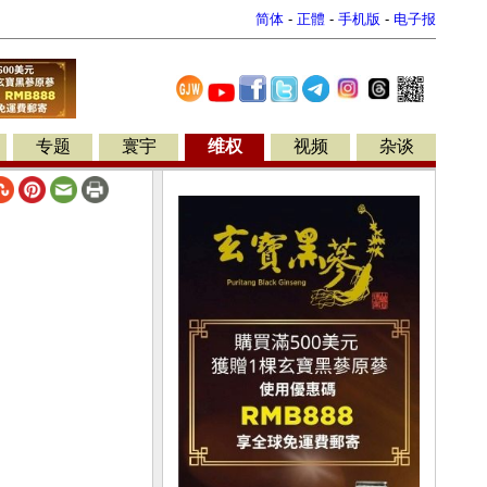
简体
-
正體
-
手机版
-
电子报
专题
寰宇
维权
视频
杂谈