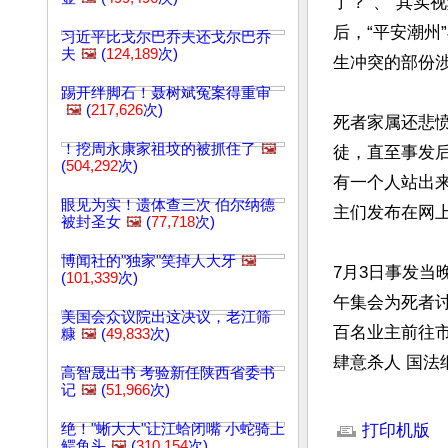
了？”、“其实
后，“平安潮州
习近平比戈尔巴乔夫还戈尔巴乔
夫
🖼️
(
124,189
次)
生冲突的部份涉
踢开绊脚石！聂树斌冤案得重审
🖼️
(
217,626
次)
死者家属还悲
！挖周永康家祖坟的被抓住了
🖼️
徒，直至事发
(
504,292
次)
有一个人站出
眼见为实！遗体查三次 伯尔纳德
主们发布在网上
被封圣女
🖼️
(
77,718
次)
博闻社的"独家"笑掉人大牙
🖼️
7月3日事发当
(
101,339
次)
午集会为死者
美国会众议院出这决议，老江筛
百名业主前往市
糠
🖼️
(
49,833
次)
肆意杀人 国法
高智晟出书 考验新任陕西省委书
记
🖼️
(
51,966
次)
文章网址: http://w
绝！"蜥大大"让江蛤闭嘴 小蛇骑上
打印机版
鳄鱼头
🖼️
(
310,154
次)