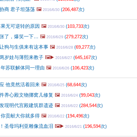
协商 君子坦荡荡
🖼️
(
206,487
次)
2016/6/30
苹果无可逆转的原因
🖼️
(
103,733
次)
2016/6/30
张了，爆笑一下…
🖼️
(
279,272
次)
2016/6/29
让狗与生俱来有这本事
🖼️
(
69,277
次)
2016/6/28
两岁娃与薄熙来教子
🖼️▶️
(
645,167
次)
2016/6/27
当年苏联解体同一理由
🖼️
(
106,423
次)
2016/6/26
应 他竟然活着回来
🖼️
(
68,644
次)
2016/6/25
件养心殿文物挪窝儿修复
🖼️
(
99,043
次)
2016/6/24
发现明代宫殿建筑群遗迹
🖼️
(
284,544
次)
2016/6/22
 你贡献大你就多得
🖼️
(
194,496
次)
2016/6/22
！圣母玛利亚雕像流血泪
🖼️▶️
(
196,594
次)
2016/6/21