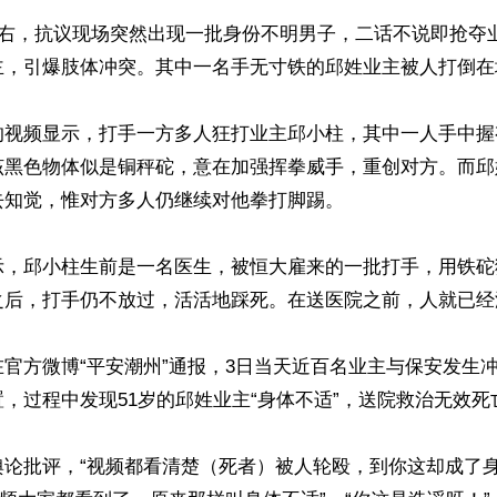
左右，抗议现场突然出现一批身份不明男子，二话不说即抢夺
主，引爆肢体冲突。其中一名手无寸铁的邱姓业主被人打倒在
的视频显示，打手一方多人狂打业主邱小柱，其中一人手中握
该黑色物体似是铜秤砣，意在加强挥拳威手，重创对方。而邱
知觉，惟对方多人仍继续对他拳打脚踢。

示，邱小柱生前是一名医生，被恒大雇来的一批打手，用铁砣
之后，打手仍不放过，活活地踩死。在送医院之前，人就已经
官方微博“平安潮州”通报，3日当天近百名业主与保安发生
，过程中发现51岁的邱姓业主“身体不适”，送院救治无效死亡
舆论批评，“视频都看清楚（死者）被人轮殴，到你这却成了