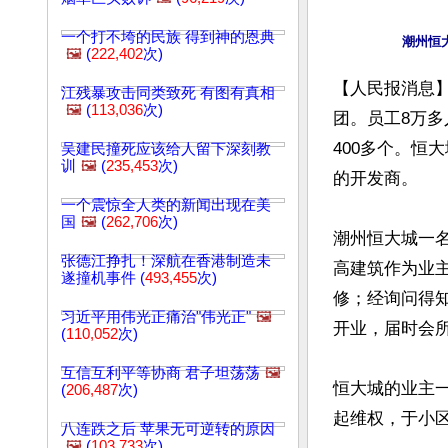
一个打不垮的民族 得到神的恩典
🖼️
(
222,402
次)
【人民报消息
江残暴攻击同类致死 有图有真相
🖼️
(
113,036
次)
团。员工8万多
400多个。恒
吴建民撞死应该给人留下深刻教
训
🖼️
(
235,453
次)
的开发商。

一个震惊全人类的新闻出现在美
国
🖼️
(
262,706
次)
潮州恒大城一
张德江挣扎！深航在香港制造未
高建筑作为业
遂撞机事件 (
493,455
次)
修；经询问得
习近平用伟光正痛治"伟光正"
🖼️
开业，届时会所
(
110,052
次)
互信互利平等协商 君子坦荡荡
🖼️
恒大城的业主
(
206,487
次)
起维权，于小区
八连跌之后 苹果无可逆转的原因
🖼️
(
103,733
次)