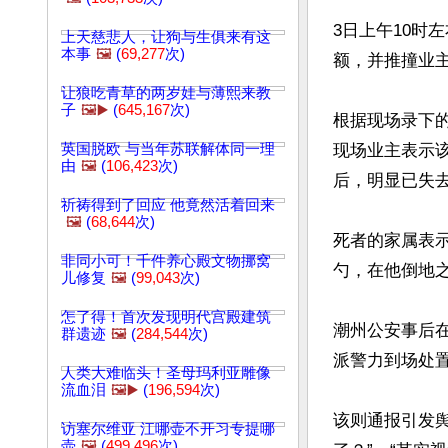
3日上午10时
上天慈悲人，让狗与生俱来有这
本事
🖼️
(
69,277
次)
额，并推撞业
让狼吃青草的两岁娃与薄熙来教
子
🖼️▶️
(
645,167
次)
根据现场录下
英国脱欧 与当年苏联解体同一理
现场业主表示
由
🖼️
(
106,423
次)
后，明显已失去
祈祷得到了回应 他竟然活着回来
🖼️
(
68,644
次)
死者的家属表
非同小可！千件养心殿文物挪窝
勺，在他倒地
儿修复
🖼️
(
99,043
次)
怎了得！首次发现明代宫殿建筑
潮州公安事后在
群遗迹
🖼️
(
284,544
次)
派警力到场处置
人类大难临头！圣母玛利亚雕像
流血泪
🖼️▶️
(
196,594
次)
该则通报引发
访塞尔维亚 江哪壶不开习专提哪
壶
🖼️
(
499,496
次)