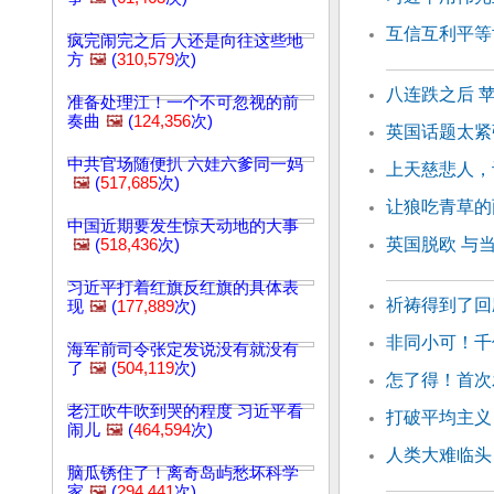
互信互利平等
疯完闹完之后 人还是向往这些地
方
🖼️
(
310,579
次)
八连跌之后 
准备处理江！一个不可忽视的前
奏曲
🖼️
(
124,356
次)
英国话题太紧
中共官场随便扒 六娃六爹同一妈
上天慈悲人，
🖼️
(
517,685
次)
让狼吃青草的
中国近期要发生惊天动地的大事
英国脱欧 与
🖼️
(
518,436
次)
习近平打着红旗反红旗的具体表
祈祷得到了回
现
🖼️
(
177,889
次)
非同小可！千
海军前司令张定发说没有就没有
了
🖼️
(
504,119
次)
怎了得！首次
老江吹牛吹到哭的程度 习近平看
打破平均主义
闹儿
🖼️
(
464,594
次)
人类大难临头
脑瓜锈住了！离奇岛屿愁坏科学
家
🖼️
(
294,441
次)