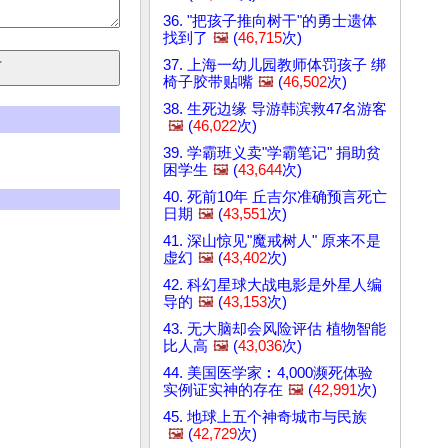
36. "把孩子推向树干"的勇士遗体
找到了
🖼️
(
46,715
次)
37. 上海一幼儿园教师体罚孩子 绑
椅子胶带贴嘴
🖼️
(
46,502
次)
38. 生死边缘 导游韩滨救47名游客
🖼️
(
46,022
次)
39. 学霸班义卖"学霸笔记" 捐助贫
困学生
🖼️
(
43,644
次)
40. 死前10年 丘吉尔准确预言死亡
日期
🖼️
(
43,551
次)
41. 深山惊见"魔戒树人" 原来不是
虚幻
🖼️
(
43,402
次)
42. 科幻星球大战电影是外星人编
导的
🖼️
(
43,153
次)
43. 无大脑却会风险评估 植物智能
比人高
🖼️
(
43,036
次)
44. 美国医学家︰4,000濒死体验
实例证实神的存在
🖼️
(
42,991
次)
45. 地球上五个神奇城市与民族
🖼️
(
42,729
次)