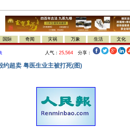
国际
奇闻
灾祸
万象
生活
文化
人气：
25,564
分享：
表
约超卖 粤医生业主被打死(图)