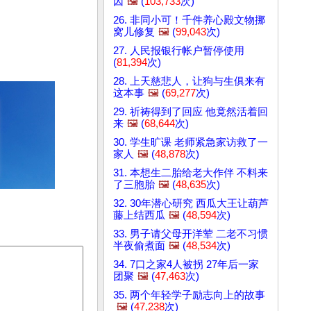
因
🖼️
(
103,733
次)
26. 非同小可！千件养心殿文物挪
窝儿修复
🖼️
(
99,043
次)
27. 人民报银行帐户暂停使用
(
81,394
次)
28. 上天慈悲人，让狗与生俱来有
这本事
🖼️
(
69,277
次)
29. 祈祷得到了回应 他竟然活着回
来
🖼️
(
68,644
次)
30. 学生旷课 老师紧急家访救了一
家人
🖼️
(
48,878
次)
31. 本想生二胎给老大作伴 不料来
了三胞胎
🖼️
(
48,635
次)
32. 30年潜心研究 西瓜大王让葫芦
藤上结西瓜
🖼️
(
48,594
次)
33. 男子请父母开洋荤 二老不习惯
半夜偷煮面
🖼️
(
48,534
次)
34. 7口之家4人被拐 27年后一家
团聚
🖼️
(
47,463
次)
35. 两个年轻学子励志向上的故事
🖼️
(
47,238
次)