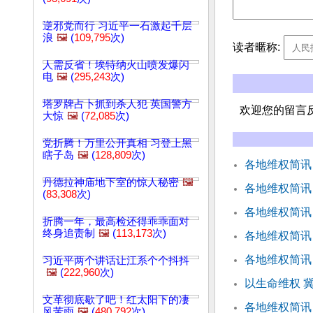
逆邪党而行 习近平一石激起千层
浪
🖼️
(
109,795
次)
读者暱称:
人需反省！埃特纳火山喷发爆闪
电
🖼️
(
295,243
次)
塔罗牌占卜抓到杀人犯 英国警方
欢迎您的留言
大惊
🖼️
(
72,085
次)
党折腾！万里公开真相 习登上黑
瞎子岛
🖼️
(
128,809
次)
各地维权简讯
丹德拉神庙地下室的惊人秘密
🖼️
各地维权简讯
(
83,308
次)
各地维权简讯
折腾一年，最高检还得乖乖面对
终身追责制
🖼️
(
113,173
次)
各地维权简讯
各地维权简讯
习近平两个讲话让江系个个抖抖
🖼️
(
222,960
次)
以生命维权 
文革彻底歇了吧！红太阳下的凄
各地维权简讯
风苦雨
🖼️
(
480,792
次)