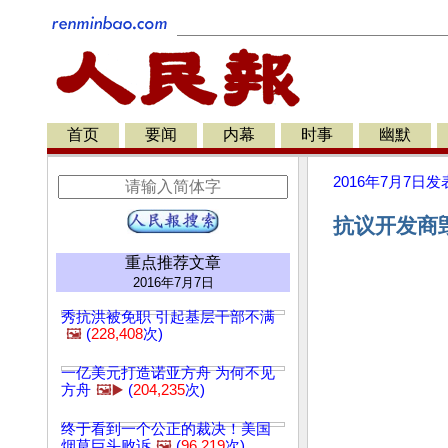
首页
要闻
内幕
时事
幽默
2016年7月7日
发
抗议开发商毁
重点推荐文章
2016年7月7日
秀抗洪被免职 引起基层干部不满
🖼️
(
228,408
次)
一亿美元打造诺亚方舟 为何不见
方舟
🖼️▶️
(
204,235
次)
终于看到一个公正的裁决！美国
烟草巨头败诉
🖼️
(
96,219
次)