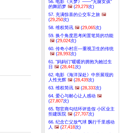
56. 电影《天梦》——“无腿女孩”
的舞蹈梦
🖼️
(
29,279
次)
57. 充满惊喜的公交车之旅
🖼️
(
29,250
次)
58. 维权简讯
🖼️
(
29,065
次)
59. 换个角度思考闲置笔筒的功能
🖼️
(
29,024
次)
60. 传奇小村庄––重视卫生的传统
🖼️
(
28,993
次)
61. "妈妈们"暖暖的拥抱为她过生
日
🖼️
(
28,441
次)
62. 电影《海洋深处》中所展现的
人性光辉
🖼️
(
28,439
次)
63. 维权简讯
🖼️
(
28,333
次)
64. 爱心与耐心让人感动
🖼️
(
27,807
次)
65. 鄂官商勾结环评造假 小区业主
拒建医院
🖼️
(
27,707
次)
66. 纪念亡父放气球 飘行千里感动
人
🖼️
(
27,418
次)