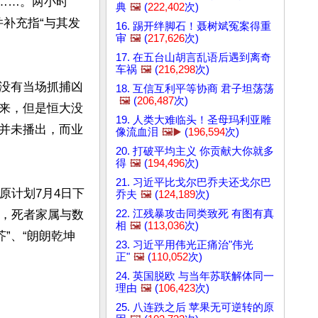
”……。两小时
典
🖼️
(
222,402
次)
并补充指“与其发
16. 踢开绊脚石！聂树斌冤案得重
审
🖼️
(
217,626
次)
17. 在五台山胡言乱语后遇到离奇
车祸
🖼️
(
216,298
次)
没有当场抓捕凶
18. 互信互利平等协商 君子坦荡荡
🖼️
(
206,487
次)
来，但是恒大没
19. 人类大难临头！圣母玛利亚雕
并未播出，而业
像流血泪
🖼️▶️
(
196,594
次)
20. 打破平均主义 你贡献大你就多
得
🖼️
(
194,496
次)
21. 习近平比戈尔巴乔夫还戈尔巴
原计划7月4日下
乔夫
🖼️
(
124,189
次)
22. 江残暴攻击同类致死 有图有真
午，死者家属与数
相
🖼️
(
113,036
次)
”、“朗朗乾坤
23. 习近平用伟光正痛治"伟光
正"
🖼️
(
110,052
次)
24. 英国脱欧 与当年苏联解体同一
理由
🖼️
(
106,423
次)
25. 八连跌之后 苹果无可逆转的原