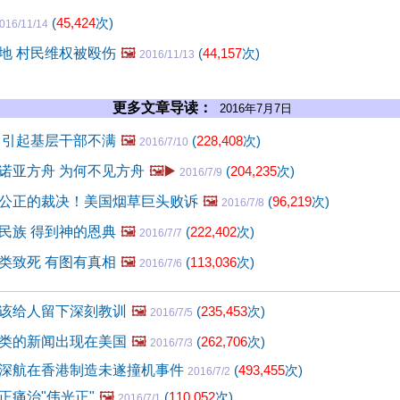
(
45,424
次)
016/11/14
地 村民维权被殴伤
🖼️
(
44,157
次)
2016/11/13
更多文章导读：
2016年7月7日
 引起基层干部不满
🖼️
(
228,408
次)
2016/7/10
诺亚方舟 为何不见方舟
🖼️▶️
(
204,235
次)
2016/7/9
公正的裁决！美国烟草巨头败诉
🖼️
(
96,219
次)
2016/7/8
民族 得到神的恩典
🖼️
(
222,402
次)
2016/7/7
类致死 有图有真相
🖼️
(
113,036
次)
2016/7/6
该给人留下深刻教训
🖼️
(
235,453
次)
2016/7/5
类的新闻出现在美国
🖼️
(
262,706
次)
2016/7/3
深航在香港制造未遂撞机事件
(
493,455
次)
2016/7/2
正痛治"伟光正"
🖼️
(
110,052
次)
2016/7/1