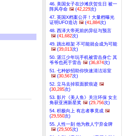
46. 美国女子在沙滩庆贺生日 被一
阵风夺命
🖼️
(
42,229
次)
47. 英国X档案公开！大量档曝光
证明UFO造访
🖼️
(
41,884
次)
48. 西泽大帝死前的异征与预言
🖼️
(
41,682
次)
49. 跳出框架 不可能就会成为可能
🖼️
(
39,013
次)
50. 湛江少年玩手机被雷击身亡 其
爷爷也死于雷击
🖼️
(
36,874
次)
51. 七种妙招助你快速清洁浴室
🖼️
(
30,567
次)
52. 立马去掉双面胶痕迹
🖼️
(
30,285
次)
53. 影片《美人鱼》关注环保 女主
角获亚洲新星奖
🖼️
(
29,756
次)
54. 积极向上 有志者事竟成
🖼️
(
29,550
次)
55. 人性一刻 他为救人宁弃金牌
🖼️
(
29,505
次)