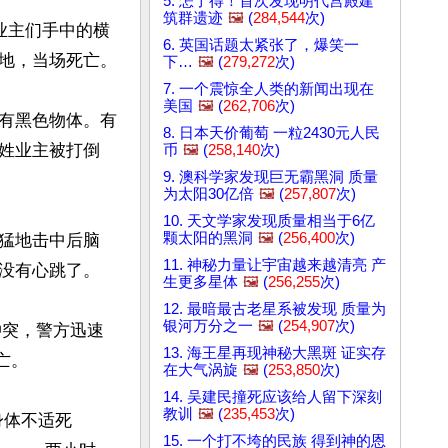
5. 怎了得！首次发现明代宫殿建
筑群遗迹
🖼️
(
284,544
次)
业主们手中的横
6. 英国话题太紧张了，爆笑一
地，当场死亡。

下…
🖼️
(
279,272
次)
7. 一个震惊全人类的新闻出现在
美国
🖼️
(
262,706
次)
有黑色物体。有
8. 日本天价葡萄 一粒2430元人民
姓业主被打倒
币
🖼️
(
258,140
次)
9. 澳科学家发现巨无霸黑洞 质量
为太阳30亿倍
🖼️
(
257,807
次)
10. 天文学家发现质量相当于6亿
颗太阳的黑洞
🖼️
(
256,400
次)
猛地击中后脑
11. 神秘力量让宇宙越来越清亮 产
没有心跳了。

生更多星体
🖼️
(
256,255
次)
12. 最暗最古老星系被发现 质量为
银河万分之一
🖼️
(
254,907
次)
冲突，警方迅速
13. 海王星再现神秘大黑斑 证实存
。

在大气涡旋
🖼️
(
253,850
次)
14. 吴建民撞死应该给人留下深刻
教训
🖼️
(
235,453
次)
身体不适死
15. 一个打不垮的民族 得到神的恩