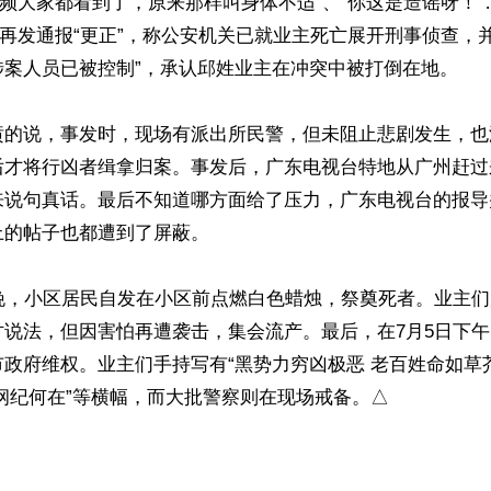
视频大家都看到了，原来那样叫身体不适”、“你这是造谣呀！
”再发通报“更正”，称公安机关已就业主死亡展开刑事侦查，
案人员已被控制”，承认邱姓业主在冲突中被打倒在地。

愤的说，事发时，现场有派出所民警，但未阻止悲剧发生，也
后才将行凶者缉拿归案。事发后，广东电视台特地从广州赶过
来说句真话。最后不知道哪方面给了压力，广东电视台的报导
的帖子也都遭到了屏蔽。

晚，小区居民自发在小区前点燃白色蜡烛，祭奠死者。业主们
讨说法，但因害怕再遭袭击，集会流产。最后，在7月5日下
政府维权。业主们手持写有“黑势力穷凶极恶 老百姓命如草芥
纲纪何在”等横幅，而大批警察则在现场戒备。△
ww.renminbao.com/rmb/articles/2016/7/7/63806.html