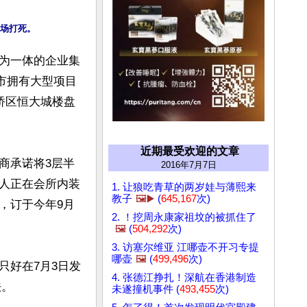
为一体的企业集
城市拥有大型项目
桥区恒大城楼盘
近期最受欢迎的文章
商承诺将3层半
2016年7月7日
人正在会所内装
1. 让狼吃青草的两岁娃与薄熙来
教子
🖼️▶️
(
645,167
次)
，订于今年9月
2. ！挖周永康家祖坟的被抓住了
🖼️
(
504,292
次)
3. 访塞尔维亚 江哪壶不开习专提
哪壶
🖼️
(
499,496
次)
只好在7月3日发
4. 张德江挣扎！深航在香港制造
。

未遂撞机事件 (
493,455
次)