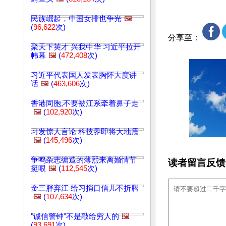
民族崛起，中国女排也争光
🖼️
(
96,622
次)
分享至：
聚天下英才 兴我中华 习近平拉开
帏幕
🖼️
(
472,408
次)
习近平代表国人发表胸怀大度讲
话
🖼️
(
463,606
次)
香港同胞,不要被江系牵着鼻子走
🖼️
(
102,920
次)
习发惊人言论 科技界即将大地震
🖼️
(
145,496
次)
争鸣杂志编造的薄熙来离婚情节
读者留言反馈
挺哏
🖼️
(
112,545
次)
金三胖弃江 给习捎口信儿不折腾
🖼️
(
107,634
次)
"诚信警钟"不是敲给穷人的
🖼️
(
93,691
次)