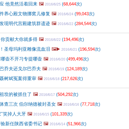
应 他竟然活着回来
🖼️
(
68,644
次)
2016/6/25
件养心殿文物挪窝儿修复
🖼️
(
99,043
次)
2016/6/24
发现明代宫殿建筑群遗迹
🖼️
(
284,544
次)
2016/6/22
 你贡献大你就多得
🖼️
(
194,496
次)
2016/6/22
！圣母玛利亚雕像流血泪
🖼️▶️
(
196,594
次)
2016/6/21
江哪壶不开习专提哪壶
🖼️
(
499,496
次)
2016/6/20
巴乔夫还戈尔巴乔夫
🖼️
(
124,189
次)
2016/6/19
聂树斌冤案得重审
🖼️
(
217,626
次)
2016/6/18
祖坟的被抓住了
🖼️
(
504,292
次)
2016/6/17
体查三次 伯尔纳德被封圣女
🖼️
(
77,718
次)
2016/6/16
家"笑掉人大牙
🖼️
(
101,339
次)
2016/6/15
考验新任陕西省委书记
🖼️
(
51,966
次)
2016/6/14