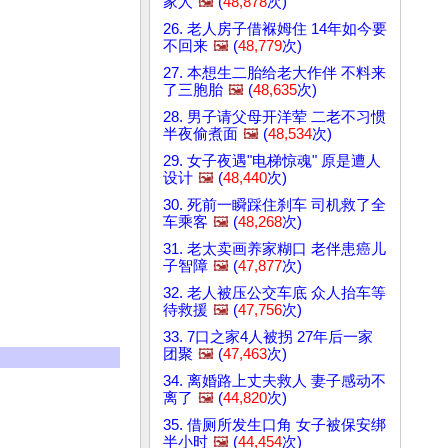
家人
🖼️
(
48,878
次)
26. 老人房子借褓姆住 14年如今要
不回来
🖼️
(
48,779
次)
27. 本想生二胎给老大作伴 不料来
了三胞胎
🖼️
(
48,635
次)
28. 男子请父母开洋荤 二老不习惯
半夜偷煮面
🖼️
(
48,534
次)
29. 女子夜遇"电梯惊魂" 原是遭人
设计
🖼️
(
48,440
次)
30. 死前一瞬踩住刹车 司机救了全
车乘客
🖼️
(
48,268
次)
31. 老太卖画养家糊口 老伴患癌儿
子智障
🖼️
(
47,877
次)
32. 老人被压公交车底 众人抬车等
待救援
🖼️
(
47,756
次)
33. 7口之家4人被拐 27年后一家
团聚
🖼️
(
47,463
次)
34. 离婚路上丈夫救人 妻子感动不
离了
🖼️
(
44,820
次)
35. 借厕所发生口角 女子被保安绑
半小时
🖼️
(
44,454
次)