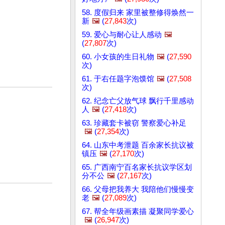
58. 度假归来 家里被整修得焕然一
新
🖼️
(
27,843
次)
59. 爱心与耐心让人感动
🖼️
(
27,807
次)
60. 小女孩的生日礼物
🖼️
(
27,590
次)
61. 于右任题字泡馍馆
🖼️
(
27,508
次)
62. 纪念亡父放气球 飘行千里感动
人
🖼️
(
27,418
次)
63. 珍藏套卡被窃 警察爱心补足
🖼️
(
27,354
次)
64. 山东中考泄题 百余家长抗议被
镇压
🖼️
(
27,170
次)
65. 广西南宁百名家长抗议学区划
分不公
🖼️
(
27,167
次)
66. 父母把我养大 我陪他们慢慢变
老
🖼️
(
27,089
次)
67. 帮全年级画素描 凝聚同学爱心
🖼️
(
26,947
次)