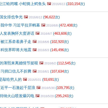
"让江蛤闭嘴 小蛇骑上鳄鱼头
🖼️
(
310,154
次)
2016/6/13
国女排也争光
🖼️
(
96,622
次)
2016/6/12
兴我中华 习近平拉开帏幕
🖼️
(
472,408
次)
2016/6/8
人发表胸怀大度讲话
🖼️
(
463,606
次)
2016/6/7
要被江系牵着鼻子走
🖼️
(
102,920
次)
2016/6/6
 科技界即将大地震
🖼️
(
145,496
次)
2016/6/3
的薄熙来离婚情节挺哏
🖼️
(
112,545
次)
2016/6/2
给习捎口信儿不折腾
🖼️
(
107,634
次)
2016/6/1
不是敲给穷人的
🖼️
(
93,691
次)
2016/5/31
习近平一石激起千层浪
🖼️
(
109,795
次)
2016/5/30
特纳火山喷发爆闪电
🖼️
(
295,243
次)
2016/5/29