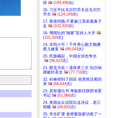
得
🖼️
(
194,496
次)
16. 习近平比戈尔巴乔夫还戈尔巴
乔夫
🖼️
(
124,189
次)
17. 香港同胞,不要被江系牵着鼻子
走
🖼️
(
102,920
次)
18. 博闻社的"独家"笑掉人大牙
🖼️
(
101,339
次)
19. 非同小可！千件养心殿文物挪
窝儿修复
🖼️
(
99,043
次)
20. 民族崛起，中国女排也争光
🖼️
(
96,622
次)
21. 眼见为实！遗体查三次 伯尔纳
德被封圣女
🖼️
(
77,718
次)
22. 祈祷得到了回应 他竟然活着回
来
🖼️
(
68,644
次)
23. 高智晟出书 考验新任陕西省委
书记
🖼️
(
51,966
次)
24. 美国会众议院出这决议，老江
筛糠
🖼️
(
49,833
次)
25. 学生旷课 老师紧急家访救了一