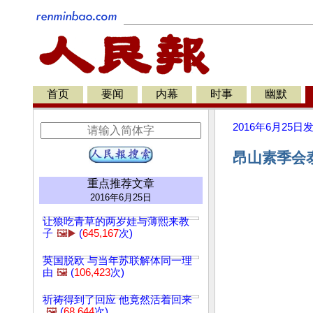
首页
要闻
内幕
时事
幽默
2016年6月25日
昂山素季会泰
重点推荐文章
2016年6月25日
让狼吃青草的两岁娃与薄熙来教
子
🖼️▶️
(
645,167
次)
英国脱欧 与当年苏联解体同一理
由
🖼️
(
106,423
次)
祈祷得到了回应 他竟然活着回来
🖼️
(
68,644
次)