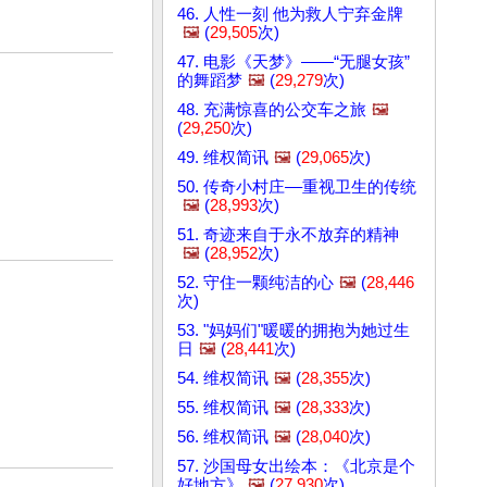
46. 人性一刻 他为救人宁弃金牌
🖼️
(
29,505
次)
47. 电影《天梦》——“无腿女孩”
的舞蹈梦
🖼️
(
29,279
次)
48. 充满惊喜的公交车之旅
🖼️
(
29,250
次)
49. 维权简讯
🖼️
(
29,065
次)
50. 传奇小村庄––重视卫生的传统
🖼️
(
28,993
次)
51. 奇迹来自于永不放弃的精神
🖼️
(
28,952
次)
52. 守住一颗纯洁的心
🖼️
(
28,446
次)
53. "妈妈们"暖暖的拥抱为她过生
日
🖼️
(
28,441
次)
54. 维权简讯
🖼️
(
28,355
次)
55. 维权简讯
🖼️
(
28,333
次)
56. 维权简讯
🖼️
(
28,040
次)
57. 沙国母女出绘本：《北京是个
好地方》
🖼️
(
27,930
次)