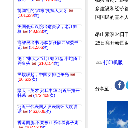
帕拉育则是称
多建设和经济
博闻社的"独家"笑掉人大牙
🖼️
(
101,339
次)
国国民的基本
美国会众议院出这决议，老江筛
糠
🖼️
(
49,833
次)
昂山素季24
高智晟出书 考验新任陕西省委书
25日离开泰国
记
🖼️
(
51,966
次)
文章网址: http://w
绝！"蜥大大"让江蛤闭嘴 小蛇骑上
打印机版
鳄鱼头
🖼️
(
310,154
次)
民族崛起，中国女排也争光
🖼️
(
96,622
次)
分享至：
聚天下英才 兴我中华 习近平拉开
帏幕
🖼️
(
472,408
次)
习近平代表国人发表胸怀大度讲
话
🖼️
(
463,606
次)
香港同胞,不要被江系牵着鼻子走
🖼️
(
102,920
次)