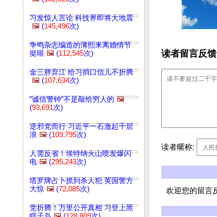
习发惊人言论 科技界即将大地震
🖼️
(
145,496
次)
争鸣杂志编造的薄熙来离婚情节
读者留言反馈
挺哏
🖼️
(
112,545
次)
金三胖弃江 给习捎口信儿不折腾
🖼️
(
107,634
次)
"诚信警钟"不是敲给穷人的
🖼️
(
93,691
次)
逆邪党而行 习近平一石激起千层
浪
🖼️
(
109,795
次)
读者暱称:
人需反省！埃特纳火山喷发爆闪
电
🖼️
(
295,243
次)
塔罗牌占卜抓到杀人犯 英国警方
大惊
🖼️
(
72,085
次)
欢迎您的留言
党折腾！万里公开真相 习登上黑
瞎子岛
🖼️
(
128,809
次)