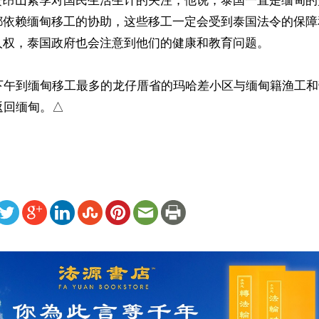
赞昂山素季对国民生活生计的关注，他说，泰国一直是缅甸的
都依赖缅甸移工的协助，这些移工一定会受到泰国法令的保障
人权，泰国政府也会注意到他们的健康和教育问题。

日下午到缅甸移工最多的龙仔厝省的玛哈差小区与缅甸籍渔工
返回缅甸。△
ww.renminbao.com/rmb/articles/2016/6/25/63742.html