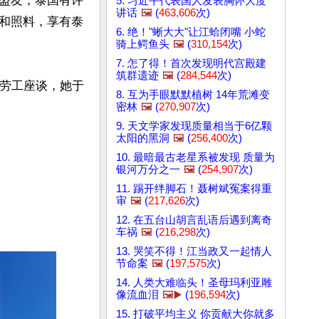
盟友，泰国有许
5. 习近平代表国人发表胸怀大度
讲话
🖼️
(
463,606
次)
和照料，享有泰
6. 绝！"蜥大大"让江蛤闭嘴 小蛇
骑上鳄鱼头
🖼️
(
310,154
次)
7. 怎了得！首次发现明代宫殿建
筑群遗迹
🖼️
(
284,544
次)
和劳工座谈，她于
8. 互为手眼默默植树 14年荒滩变
密林
🖼️
(
270,907
次)
9. 天文学家发现质量相当于6亿颗
太阳的黑洞
🖼️
(
256,400
次)
10. 最暗最古老星系被发现 质量为
银河万分之一
🖼️
(
254,907
次)
11. 踢开绊脚石！聂树斌冤案得重
审
🖼️
(
217,626
次)
12. 在五台山胡言乱语后遇到离奇
车祸
🖼️
(
216,298
次)
13. 哭笑不得！江当政又一起情人
节命案
🖼️
(
197,575
次)
14. 人类大难临头！圣母玛利亚雕
像流血泪
🖼️▶️
(
196,594
次)
15. 打破平均主义 你贡献大你就多