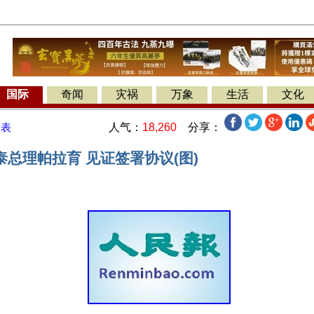
国际
奇闻
灾祸
万象
生活
文化
人气：
18,260
分享：
发表
总理帕拉育 见证签署协议(图)