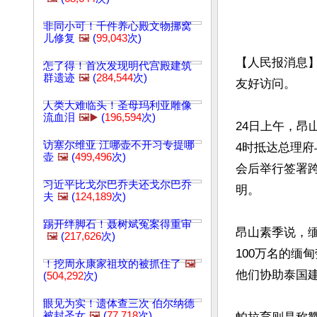
非同小可！千件养心殿文物挪窝
儿修复
🖼️
(
99,043
次)
【人民报消息】
怎了得！首次发现明代宫殿建筑
群遗迹
🖼️
(
284,544
次)
友好访问。

人类大难临头！圣母玛利亚雕像
流血泪
🖼️▶️
(
196,594
次)
24日上午，昂
访塞尔维亚 江哪壶不开习专提哪
4时抵达总理
壶
🖼️
(
499,496
次)
会后举行签署
习近平比戈尔巴乔夫还戈尔巴乔
明。

夫
🖼️
(
124,189
次)
踢开绊脚石！聂树斌冤案得重审
昂山素季说，
🖼️
(
217,626
次)
100万名的缅
！挖周永康家祖坟的被抓住了
🖼️
他们协助泰国
(
504,292
次)
眼见为实！遗体查三次 伯尔纳德
被封圣女
🖼️
(
77,718
次)