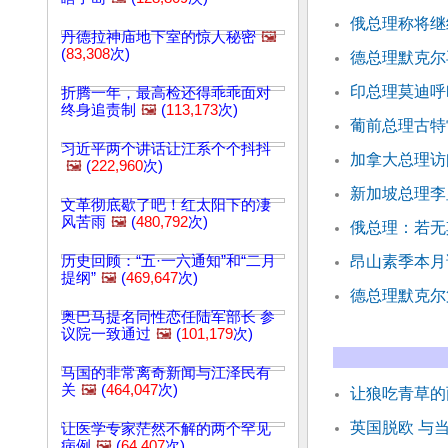
俄总理称将继
丹德拉神庙地下室的惊人秘密
🖼️
(
83,308
次)
德总理默克尔
印总理莫迪呼
折腾一年，最高检还得乖乖面对
终身追责制
🖼️
(
113,173
次)
葡前总理古特
习近平两个讲话让江系个个抖抖
加拿大总理访
🖼️
(
222,960
次)
新加坡总理李
文革彻底歇了吧！红太阳下的凄
风苦雨
🖼️
(
480,792
次)
俄总理：若无
历史回顾：“五·一六通知”和“二月
昂山素季本月
提纲”
🖼️
(
469,647
次)
德总理默克尔
奥巴马提名同性恋任陆军部长 参
议院一致通过
🖼️
(
101,179
次)
马国的非常离奇新闻与江泽民有
关
🖼️
(
464,047
次)
让狼吃青草的
英国脱欧 与
让医学专家茫然不解的两个罕见
病例
🖼️
(
64,407
次)