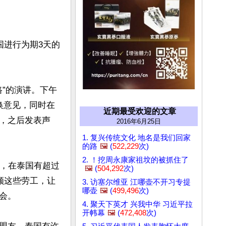
国进行为期3天的
路”的演讲。下午
换意见，同时在
近期最受欢迎的文章
，之后发表声
2016年6月25日
1. 复兴传统文化 地名是我们回家
的路
🖼️
(
522,229
次)
2. ！挖周永康家祖坟的被抓住了
般，在泰国有超过
🖼️
(
504,292
次)
顾这些劳工，让
3. 访塞尔维亚 江哪壶不开习专提
哪壶
🖼️
(
499,496
次)
。

4. 聚天下英才 兴我中华 习近平拉
开帏幕
🖼️
(
472,408
次)