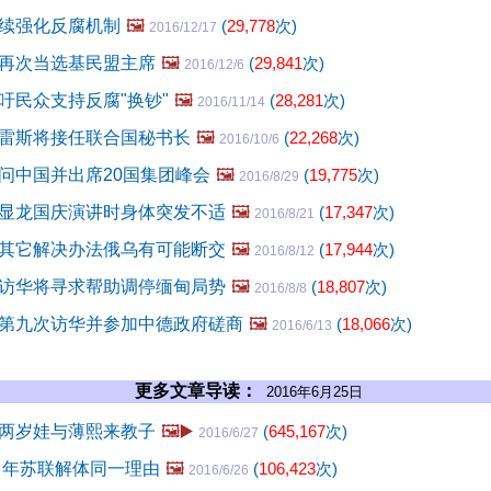
续强化反腐机制
🖼️
(
29,778
次)
2016/12/17
再次当选基民盟主席
🖼️
(
29,841
次)
2016/12/6
吁民众支持反腐"换钞"
🖼️
(
28,281
次)
2016/11/14
雷斯将接任联合国秘书长
🖼️
(
22,268
次)
2016/10/6
问中国并出席20国集团峰会
🖼️
(
19,775
次)
2016/8/29
显龙国庆演讲时身体突发不适
🖼️
(
17,347
次)
2016/8/21
其它解决办法俄乌有可能断交
🖼️
(
17,944
次)
2016/8/12
访华将寻求帮助调停缅甸局势
🖼️
(
18,807
次)
2016/8/8
第九次访华并参加中德政府磋商
🖼️
(
18,066
次)
2016/6/13
更多文章导读：
2016年6月25日
两岁娃与薄熙来教子
🖼️▶️
(
645,167
次)
2016/6/27
当年苏联解体同一理由
🖼️
(
106,423
次)
2016/6/26