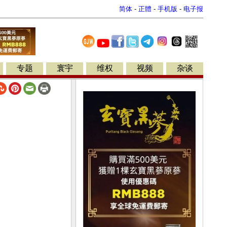
简体
-
正體
-
手机版
-
电子报
专题
寰宇
维权
视频
杂谈