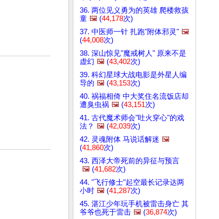
36. 两位见义勇为的英雄 爬楼救孩
童
🖼️
(
44,178
次)
37. 中医师一针 扎跑"附体邪灵"
🖼️
(
44,008
次)
38. 深山惊见"魔戒树人" 原来不是
虚幻
🖼️
(
43,402
次)
39. 科幻星球大战电影是外星人编
导的
🖼️
(
43,153
次)
40. 祸福相倚 中大奖住名流饭店却
遭臭虫祸
🖼️
(
43,151
次)
41. 古代魔术师会"吐火穿心"的戏
法？
🖼️
(
42,039
次)
42. 灵魂附体 马说话解迷
🖼️
(
41,860
次)
43. 西泽大帝死前的异征与预言
🖼️
(
41,682
次)
44. "飞行修士"起空最长记录达两
小时
🖼️
(
41,287
次)
45. 湛江少年玩手机被雷击身亡 其
爷爷也死于雷击
🖼️
(
36,874
次)