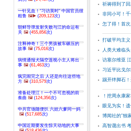
祈祷得到了回
一针见血！"习访英时" 中国官员很
非同小可！千
粗鲁
🖼️▶️
(
209,123
次)
怎了得！首次
朝鲜导弹发射失败与江的命运有
关
🖼️
(
455,856
次)
打破平均主义
注释神奇！三个男孩被车碾压的
故事
🖼️
(
75,016
次)
人类大难临头
访塞尔维亚 
病情通报犬隔空遥视小主人将出
事
🖼️
(
61,463
次)
习近平比戈尔
疯完闹完之后 人还是向往这些地
踢开绊脚石！
方
🖼️
(
310,579
次)
准备处理江！一个不可忽视的前
！挖周永康家
奏曲
🖼️
(
124,356
次)
眼见为实！遗
中共官场随便扒 六娃六爹同一妈
🖼️
(
517,685
次)
博闻社的"独
中国近期要发生惊天动地的大事
高智晟出书 
🖼️
(
518,436
次)