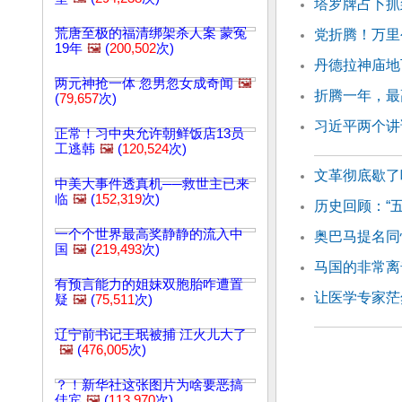
塔罗牌占卜抓
荒唐至极的福清绑架杀人案 蒙冤
党折腾！万里
19年
🖼️
(
200,502
次)
丹德拉神庙地
两元神抢一体 忽男忽女成奇闻
🖼️
折腾一年，最
(
79,657
次)
习近平两个讲
正常！习中央允许朝鲜饭店13员
工逃韩
🖼️
(
120,524
次)
文革彻底歇了
中美大事件透真机──救世主已来
临
🖼️
(
152,319
次)
历史回顾：“五
一个个世界最高奖静静的流入中
奥巴马提名同
国
🖼️
(
219,493
次)
马国的非常离
有预言能力的姐妹双胞胎咋遭置
让医学专家茫
疑
🖼️
(
75,511
次)
辽宁前书记王珉被捕 江火儿大了
🖼️
(
476,005
次)
？！新华社这张图片为啥要恶搞
佳宾
🖼️
(
113,970
次)