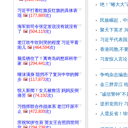
绝！"蜥大大
习近平打着红旗反红旗的具体表
现
🖼️
(
177,889
次)
民族崛起，中
海军前司令张定发说没有就没有
聚天下英才 
了
🖼️
(
504,119
次)
习近平代表国
老江吹牛吹到哭的程度 习近平看
闹儿
🖼️
(
464,594
次)
香港同胞,不
脑瓜锈住了！离奇岛屿愁坏科学
习发惊人言论
家
🖼️
(
294,441
次)
唾沫满身 阻挡不了复兴中华的脚
争鸣杂志编造
步
🖼️
(
117,873
次)
金三胖弃江 
惊人新闻！女儿被救活 妈妈反倒
"诚信警钟"
痛苦
🖼️
(
74,192
次)
逆邪党而行 
习指挥联合作战体系 老江吓尿不
止
🖼️
(
472,839
次)
人需反省！埃
庆祝90岁生辰 英女王合照四世同
堂
🖼️
(
294,238
次)