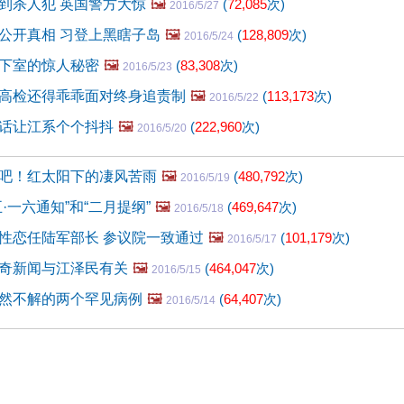
到杀人犯 英国警方大惊
🖼️
(
72,085
次)
2016/5/27
公开真相 习登上黑瞎子岛
🖼️
(
128,809
次)
2016/5/24
下室的惊人秘密
🖼️
(
83,308
次)
2016/5/23
高检还得乖乖面对终身追责制
🖼️
(
113,173
次)
2016/5/22
话让江系个个抖抖
🖼️
(
222,960
次)
2016/5/20
吧！红太阳下的凄风苦雨
🖼️
(
480,792
次)
2016/5/19
·一六通知”和“二月提纲”
🖼️
(
469,647
次)
2016/5/18
性恋任陆军部长 参议院一致通过
🖼️
(
101,179
次)
2016/5/17
奇新闻与江泽民有关
🖼️
(
464,047
次)
2016/5/15
然不解的两个罕见病例
🖼️
(
64,407
次)
2016/5/14