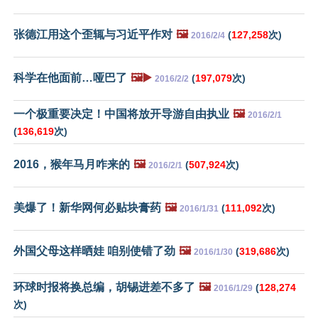
张德江用这个歪辄与习近平作对
🖼️
(
127,258
次)
2016/2/4
科学在他面前…哑巴了
🖼️▶️
(
197,079
次)
2016/2/2
一个极重要决定！中国将放开导游自由执业
🖼️
2016/2/1
(
136,619
次)
2016，猴年马月咋来的
🖼️
(
507,924
次)
2016/2/1
美爆了！新华网何必贴块膏药
🖼️
(
111,092
次)
2016/1/31
外国父母这样晒娃 咱别使错了劲
🖼️
(
319,686
次)
2016/1/30
环球时报将换总编，胡锡进差不多了
🖼️
(
128,274
2016/1/29
次)