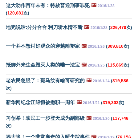
这大动作百年未有：特赦普通刑事罪犯
🖼️
2016/1/28
(
120,081
次)
地壳说话:分分合合 利刀斩水情不断
🖼️
(
226,479
次)
2016/1/28
一个并不想讨好观众的穿越雕塑家
🖼️
(
309,810
次)
2016/1/26
抵御外来生命毁灭人类的唯一法宝
🖼️
(
115,869
次)
2016/1/25
老农民急眼了：斑马纹有啥可研究的
🖼️
(
319,586
2016/1/24
次)
新华网纪念江绵恒被撤职一周年
🖼️
(
319,303
次)
2016/1/21
习创举！农民工一步登天成为副部级
🖼️
(
117,746
2016/1/20
次)
揭大迷！一个非常离奇的入睡失踪事件
🖼️
(
76,156
2016/1/19