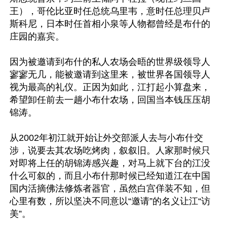
王），哥伦比亚时任总统乌里韦，意时任总理贝卢
斯科尼，日本时任首相小泉等人物都曾经是布什的
庄园的嘉宾。

因为被邀请到布什的私人农场会晤的世界级领导人
寥寥无几，能被邀请到这里来，被世界各国领导人
视为最高的礼仪。正因为如此，江打起小算盘来，
希望卸任前去一趟小布什农场，回国当本钱压压胡
锦涛。

从2002年初江就开始让外交部派人去与小布什交
涉，说要去其农场吃烤肉，叙叙旧。人家那时候只
对即将上任的胡锦涛感兴趣，对马上就下台的江没
什么可叙的，而且小布什那时候已经知道江在中国
国内活摘佛法修炼者器官，虽然白宫佯装不知，但
心里有数，所以坚决不同意以“邀请”的名义让江“访
美”。
