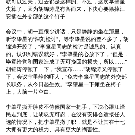
就可以过关，过去都是这样的。不过，这次李肇星
失算了，因为胡锦涛是有备而来，下决心要除掉江
安插在外交部的这个钉子。

会议中，胡一直很少讲话，只是静静的坐在那里，
听李肇星的“深刻检讨”。等李肇星说的差不多了，胡
锦涛开腔了，“李肇星同志的检讨是诚恳的、认真
的。认识到错误就好，”李肇星的心放下了，“但是，
毕竟给党和国家造成了无可挽回的损失，所以……”
胡锦涛停顿了一下，“我宣布……”胡锦涛又停顿了一
下，会议室里静的吓人，“免去李肇星同志的外交部
长职务，从今日起生效。”李肇星一下瘫坐在椅子
上，大脑一片空白。

李肇星撕开脸皮不侍候国家一把手，下决心跟江泽
民走到底，让胡忍无可忍，在没有安排合适接任人
选的情况下，把李肇星撤了职，就是不让其在十七
大拥有更大的权力、具有更大的祸害性。
