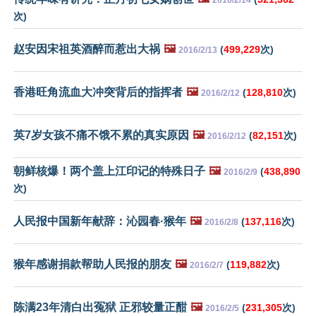
2016/2/14
次)
赵安因宋祖英酒醉而惹出大祸
🖼️
(
499,229
次)
2016/2/13
香港旺角流血大冲突背后的指挥者
🖼️
(
128,810
次)
2016/2/12
英7岁女孩不痛不饿不累的真实原因
🖼️
(
82,151
次)
2016/2/12
朝鲜核爆！两个盖上江印记的特殊日子
🖼️
(
438,890
2016/2/9
次)
人民报中国新年献辞：沁园春·猴年
🖼️
(
137,116
次)
2016/2/8
猴年感谢捐款帮助人民报的朋友
🖼️
(
119,882
次)
2016/2/7
陈满23年清白出冤狱 正邪较量正酣
🖼️
(
231,305
次)
2016/2/5