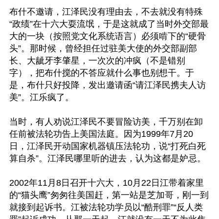
布什不邀请，江泽民没有理由去，不去就没有特殊
“政绩”在十六大耍流氓，于是这就成了当时外交部最
大的一块（按照党文化系统语言）必须啃下的“硬骨
头”。那时候，曾经担任过驻美大使的外交部副部
长、大龇牙李肇星，一次次的冲疯（不是错别
字），把布什搅的不答应就什么事也别想干。于
是，布什只好投降，发出邀请函“请江泽民携夫人访
美”。江乐疯了。

当时，有人劝说江泽民不要冒险访美，千万别在卸
任前被法轮功告上美国法庭。因为1999年7月20
日，江泽民开动国家机器镇压法轮功，说“打死白死
算自杀”。江泽民哪里听的进去，认为这都是妒忌。

2002年11月8日召开十六大，10月22日江带着家里
的“猫头鹰”匆匆往美国赶，第一站是芝加哥，刚一到
就接到起诉书。江被法轮功学员以“酷刑罪”“反人类