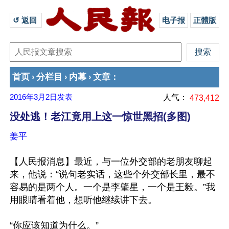
↺ 返回 
电子报
正體版
首页
分栏目
内幕
文章
›
›
›
：
2016年3月2日
发表
人气：
473,412
没处逃！老江竟用上这一惊世黑招(多图)
姜平
【人民报消息】最近，与一位外交部的老朋友聊起
来，他说：“说句老实话，这些个外交部长里，最不
容易的是两个人。一个是李肇星，一个是王毅。”我
用眼睛看着他，想听他继续讲下去。

“你应该知道为什么。”
