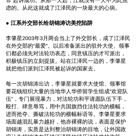
罪”起诉成功。从那一天起，江就没有一天不为此焦
虑的。从此这就成了江泽民的一块最大的心病。

● 
江系外交部长给胡锦涛访美挖陷阱
李肇星2003年3月两会当上了外交部长，成了江泽民
在外交部的“最爱”。以后准备派出的驻外大使、领事
们都必须先对法轮功表态，同意镇压的才可派出，
积极镇压的立刻提拔。站在江泽民一边的，李肇星
就把他们派到江泽民被起诉的国家去。

每一次胡锦涛出访，李肇星就要求大使馆、领事馆
要花钱组织大量的当地华人华侨留学生组成“欢迎队
伍”，专门展现暴力，对法轮功和平请愿队伍下手，
殴打、肆意辱骂，用中共国旗挡住法轮功的横幅，
进而抢夺、撕破法轮功的横幅标语等。李肇星要求
场面越混乱暴力越好，他赤裸裸的说，表面是保护
胡锦涛，实质是达到整治胡锦涛的目地，让外国政