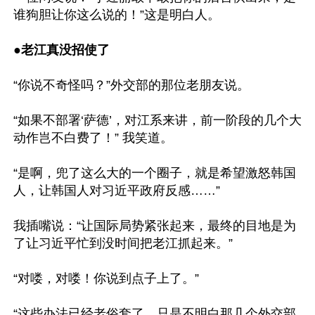
谁狗胆让你这么说的！”这是明白人。

●
老江真没招使了
“你说不奇怪吗？”外交部的那位老朋友说。

“如果不部署‘萨德’，对江系来讲，前一阶段的几个大
动作岂不白费了！” 我笑道。

“是啊，兜了这么大的一个圈子，就是希望激怒韩国
人，让韩国人对习近平政府反感……”

我插嘴说：“让国际局势紧张起来，最终的目地是为
了让习近平忙到没时间把老江抓起来。”

“对喽，对喽！你说到点子上了。”

“这些办法已经老俗套了，只是不明白那几个外交部