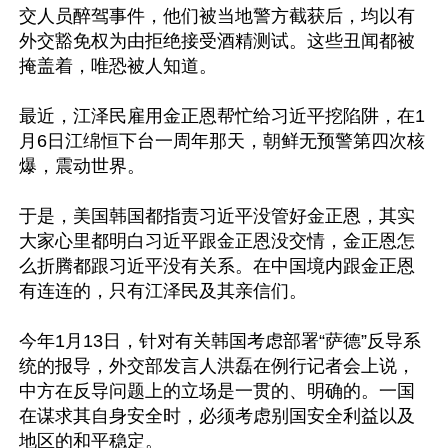
交人员醉驾事件，他们被当地警方截获后，均以有
外交豁免权为由拒绝接受酒精测试。这些丑闻都被
掩盖着，唯恐被人知道。

最近，江泽民雇用金正恩帮忙给习近平挖陷阱，在1
月6日江绵恒下台一周年那天，朝鲜无预警第四次核
爆，震动世界。

于是，美国韩国都指责习近平没管好金正恩，其实
大家心里都明白习近平跟金正恩没交情，金正恩怎
么折腾都跟习近平没有关系。在中国境内跟金正恩
有连连的，只有江泽民及其亲信们。

今年1月13日，针对有关韩国考虑部署“萨德”反导系
统的报导，外交部发言人洪磊在例行记者会上说，
中方在反导问题上的立场是一贯的、明确的。一国
在谋求其自身安全时，必须考虑别国安全利益以及
地区的和平稳定。 
