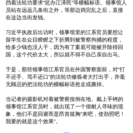
挡着法轮功要求“惩办江泽民”等横幅标语。领事馆人
员站在远远几条街之外，等那边捣完乱之后，直接
在这边当街发钱。 

习近平执政后出访时，领事馆里的江系官员要想让
留学生在众目睽睽之下折腾到被警察拘捕的程度，
给多少钱也没人干，因为有了案底可能被开除得回
国，这个代价太大，所以就不得不自己亲自出马。

于是，那些领事馆江系官员在外国警察面前，对“打
不还手、骂不还口”的法轮功修炼者大打出手，并毫
无顾忌的把法轮功的横幅标语抢走或撕掉。 

当记者的摄影机对着被警察按倒在地、戴上手铐的
领事馆江系官员时，就出现了一个很耐人寻味的现
象，他们不是回避而是昂首挺胸“来吧，使劲照吧！