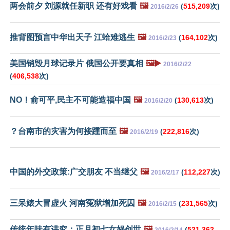
两会前夕 刘源就任新职 还有好戏看
🖼️
(
515,209
次)
2016/2/26
推背图预言中华出天子 江蛤难逃生
🖼️
(
164,102
次)
2016/2/23
美国销毁月球记录片 俄国公开要真相
🖼️▶️
2016/2/22
(
406,538
次)
NO！俞可平,民主不可能造福中国
🖼️
(
130,613
次)
2016/2/20
？台南市的灾害为何接踵而至
🖼️
(
222,816
次)
2016/2/19
中国的外交政策:广交朋友 不当继父
🖼️
(
112,227
次)
2016/2/17
三呆婊大冒虚火 河南冤狱增加死囚
🖼️
(
231,565
次)
2016/2/15
传统年味有讲究：正月初七女娲创世
🖼️
(
521,362