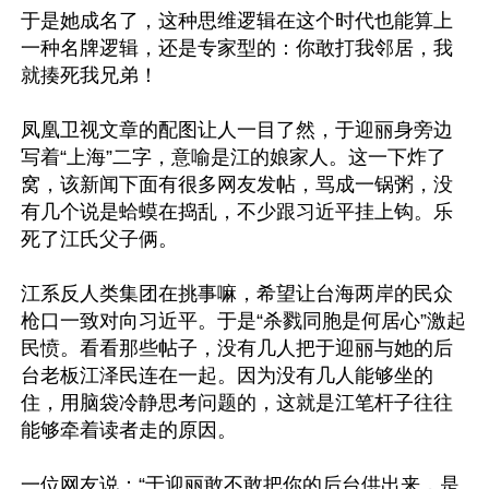
于是她成名了，这种思维逻辑在这个时代也能算上
一种名牌逻辑，还是专家型的：你敢打我邻居，我
就揍死我兄弟！

凤凰卫视文章的配图让人一目了然，于迎丽身旁边
写着“上海”二字，意喻是江的娘家人。这一下炸了
窝，该新闻下面有很多网友发帖，骂成一锅粥，没
有几个说是蛤蟆在捣乱，不少跟习近平挂上钩。乐
死了江氏父子俩。

江系反人类集团在挑事嘛，希望让台海两岸的民众
枪口一致对向习近平。于是“杀戮同胞是何居心”激起
民愤。看看那些帖子，没有几人把于迎丽与她的后
台老板江泽民连在一起。因为没有几人能够坐的
住，用脑袋冷静思考问题的，这就是江笔杆子往往
能够牵着读者走的原因。

一位网友说：“于迎丽敢不敢把你的后台供出来，是