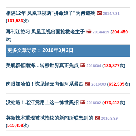
相隔12年 凤凰卫视两"拼命娘子"为何遭殃
🖼️
2014/7/31
(
161,536
次)
再刊江赞习 凤凰卫视出面抢救老主子
🖼️
(
204,459
2014/4/19
次)
更多文章导读：
2016年3月2日
美舰群抵南海…转移世界真正焦点
🖼️
(
130,877
次)
2016/3/4
肉眼加哈伯！惊见怪云向银河系暴跌
🖼️
(
632,335
次)
2016/3/3
没处逃！老江竟用上这一惊世黑招
🖼️
(
473,412
次)
2016/3/2
英新技术重现被拭指纹的新闻所联想到的
🖼️
2016/2/29
(
515,458
次)