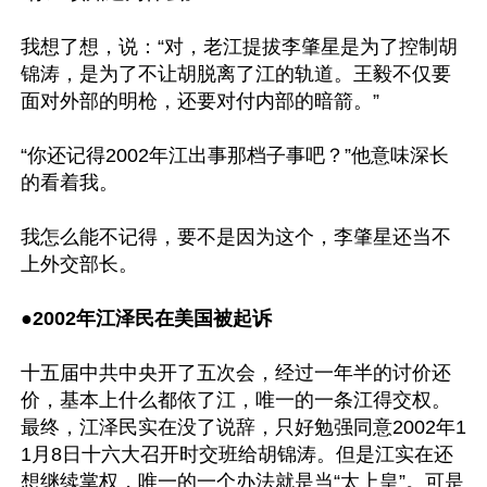
我想了想，说：“对，老江提拔李肇星是为了控制胡
锦涛，是为了不让胡脱离了江的轨道。王毅不仅要
面对外部的明枪，还要对付内部的暗箭。”

“你还记得2002年江出事那档子事吧？”他意味深长
的看着我。

我怎么能不记得，要不是因为这个，李肇星还当不
上外交部长。

●
2002年江泽民在美国被起诉
十五届中共中央开了五次会，经过一年半的讨价还
价，基本上什么都依了江，唯一的一条江得交权。
最终，江泽民实在没了说辞，只好勉强同意2002年1
1月8日十六大召开时交班给胡锦涛。但是江实在还
想继续掌权，唯一的一个办法就是当“太上皇”。可是 