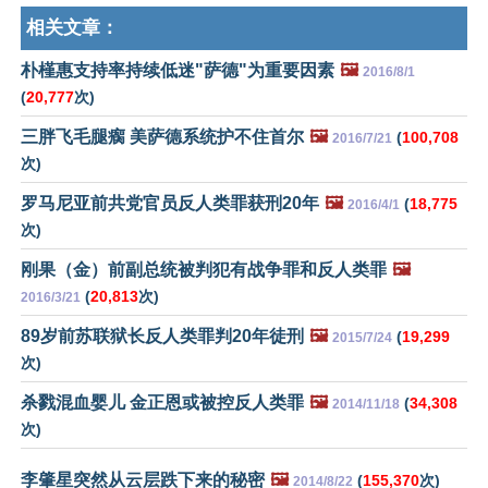
相关文章：
朴槿惠支持率持续低迷"萨德"为重要因素
🖼️
2016/8/1
(
20,777
次)
三胖飞毛腿瘸 美萨德系统护不住首尔
🖼️
(
100,708
2016/7/21
次)
罗马尼亚前共党官员反人类罪获刑20年
🖼️
(
18,775
2016/4/1
次)
刚果（金）前副总统被判犯有战争罪和反人类罪
🖼️
(
20,813
次)
2016/3/21
89岁前苏联狱长反人类罪判20年徒刑
🖼️
(
19,299
2015/7/24
次)
杀戮混血婴儿 金正恩或被控反人类罪
🖼️
(
34,308
2014/11/18
次)
李肇星突然从云层跌下来的秘密
🖼️
(
155,370
次)
2014/8/22