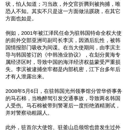
状，怕人知道；习当政，外交官折腾到被拘捕，唯
恐人不知。其实不只是这一方面做法蹊跷，在其它
方面也如是。

例如，2001年被江泽民任命为驻韩国特命全权大使
的前外交部亚洲司副司长李滨，因酒后乱性，被韩
国情报部门吸收为间谍。在当大使期间，由李滨主
导与韩国签订的《中韩渔业协议》，在划分黄海专
属经济区时，导致中国的海洋经济权益蒙受严重损
失。李滨被逮捕坐牢都是内部机密，江下台多年后
才有人泄露出来。

2008年5月6日，在驻韩国光州领事馆分管华侨事务
的马石棉，当晚醉驾引发交通事故，导致两名韩国
人受伤。马石棉被带到警署后一度拒绝酒精测试，
并对警察动粗踢人。

此外，驻首尔大使馆、驻釜山总领馆也曾发生过外