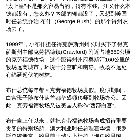
“太上皇”不是那么容易当的，得有本钱。江又什么本
钱都没有，怎么办？内部的辄都没了，又想到美国
时任总统乔治.布什（George Bush）的那个得州农
场去了。

1999年，小布什担任得克萨斯州州长时买下了得克
萨斯州中部克劳福德镇(Crawford) 附近占地650公顷
的克劳福德牧场。这个距得州州府奥斯汀160公里的
牧场远离城市，环境十分空旷和幽静。牧场不远处
有绵延起伏的树林。

布什总统每年都回克劳福德牧场度假。度假期间，
白宫班子随布什从首都华盛顿移师到牧场办公。因
此，克劳福德牧场又被美国人称作“西部白宫”。

布什自上任以来，就把克劳福德牧场当成招待重要
贵客的特别场所。澳大利亚时任总理霍华德，俄罗
斯总统普京，约旦前王储阿卜杜拉（现任约旦国