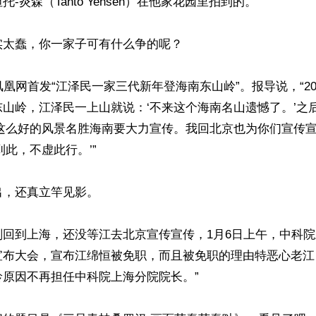
-炎森（Tanto Yensen）在他家花园里拍到的。

太蠢，你一家子可有什么争的呢？

凤凰网首发“江泽民一家三代新年登海南东山岭”。报导说，“20
山岭，江泽民一上山就说：‘不来这个海南名山遗憾了。’之
这么好的风景名胜海南要大力宣传。我回北京也为你们宣传宣传
此，不虚此行。’”

，还真立竿见影。

刚回到上海，还没等江去北京宣传宣传，1月6日上午，中科
宣布大会，宣布江绵恒被免职，而且被免职的理由特恶心老江
原因不再担任中科院上海分院院长。”
