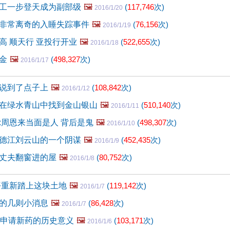
工一步登天成为副部级
🖼️
(
117,746
次)
2016/1/20
非常离奇的入睡失踪事件
🖼️
(
76,156
次)
2016/1/19
高 顺天行 亚投行开业
🖼️
(
522,655
次)
2016/1/18
金
🖼️
(
498,327
次)
2016/1/17
说到了点子上
🖼️
(
108,842
次)
2016/1/12
在绿水青山中找到金山银山
🖼️
(
510,140
次)
2016/1/11
:周恩来当面是人 背后是鬼
🖼️
(
498,307
次)
2016/1/10
德江刘云山的一个阴谋
🖼️
(
452,435
次)
2016/1/9
丈夫翻窗进的屋
🖼️
(
80,752
次)
2016/1/8
平重新踏上这块土地
🖼️
(
119,142
次)
2016/1/7
的几则小消息
🖼️
(
86,428
次)
2016/1/7
后申请新药的历史意义
🖼️
(
103,171
次)
2016/1/6