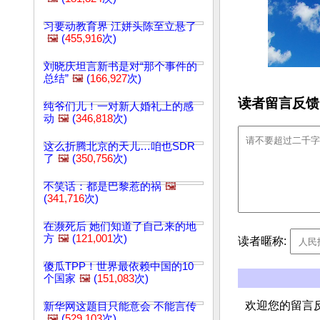
习要动教育界 江姘头陈至立悬了
🖼️
(
455,916
次)
刘晓庆坦言新书是对“那个事件的
总结”
🖼️
(
166,927
次)
读者留言反馈
纯爷们儿！一对新人婚礼上的感
动
🖼️
(
346,818
次)
这么折腾北京的天儿…咱也SDR
了
🖼️
(
350,756
次)
不笑话：都是巴黎惹的祸
🖼️
(
341,716
次)
在濒死后 她们知道了自己来的地
方
🖼️
(
121,001
次)
读者暱称:
傻瓜TPP！世界最依赖中国的10
个国家
🖼️
(
151,083
次)
欢迎您的留言
新华网这题目只能意会 不能言传
🖼️
(
529,103
次)