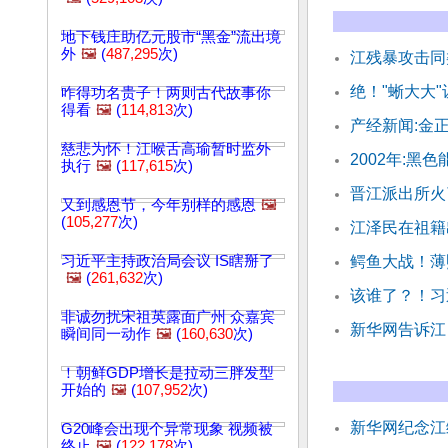
地下钱庄助亿元股市“黑金”流出境
外
🖼️
(
487,295
次)
江残暴攻击同
绝！"蜥大大
咋得功名贵子！两则古代故事你
得看
🖼️
(
114,813
次)
产经新闻:金
慈悲为怀！江喉舌高瑜暂时监外
2002年:黑
执行
🖼️
(
117,615
次)
晋江派出所火
又到感恩节，今年别样的感恩
🖼️
(
105,277
次)
江泽民在祖籍
习近平主持政治局会议 IS瞎掰了
鳄鱼大战！薄
🖼️
(
261,632
次)
该谁了？！习
非诚勿扰宋祖英露面广州 众嘉宾
新华网告诉江
瞬间同一动作
🖼️
(
160,630
次)
！朝鲜GDP增长是拉动三胖发型
开始的
🖼️
(
107,952
次)
新华网纪念江
G20峰会出现个异常现象 视频被
终止
🖼️
(
122,178
次)