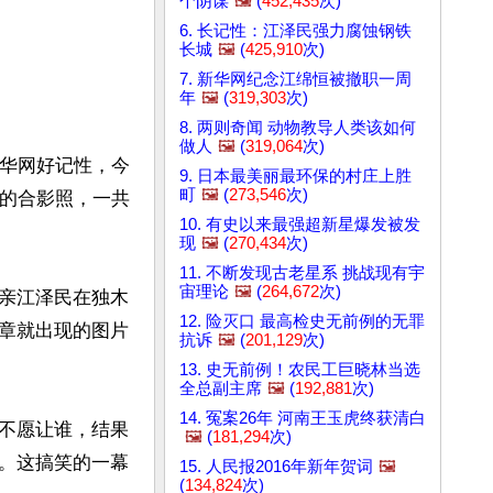
个阴谋
🖼️
(
452,435
次)
6. 长记性：江泽民强力腐蚀钢铁
长城
🖼️
(
425,910
次)
7. 新华网纪念江绵恒被撤职一周
年
🖼️
(
319,303
次)
8. 两则奇闻 动物教导人类该如何
做人
🖼️
(
319,064
次)
新华网好记性，今
9. 日本最美丽最环保的村庄上胜
町
🖼️
(
273,546
次)
代的合影照，一共
10. 有史以来最强超新星爆发被发
现
🖼️
(
270,434
次)
11. 不断发现古老星系 挑战现有宇
宙理论
🖼️
(
264,672
次)
亲江泽民在独木
12. 险灭口 最高检史无前例的无罪
章就出现的图片
抗诉
🖼️
(
201,129
次)
13. 史无前例！农民工巨晓林当选
全总副主席
🖼️
(
192,881
次)
14. 冤案26年 河南王玉虎终获清白
不愿让谁，结果
🖼️
(
181,294
次)
。这搞笑的一幕
15. 人民报2016年新年贺词
🖼️
(
134,824
次)