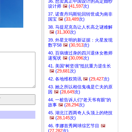
36. 想卖真正中国设计的高定婚纱
设计师
🖼️
(
41,597
次)
37. 诺查丹玛斯轮回转世成为南非
国宝
🖼️
(
33,489
次)
38. 马提尼克岛让人长高之谜难解
🖼️
(
31,300
次)
39. 外星文明的新证据：火星发现
数字58
🖼️
(
30,913
次)
40. 百病缠过身的四川退休女教师
递冤状
🖼️
(
30,096
次)
41. 美国“树坚强”抵抗重力逆生长
🖼️
(
29,681
次)
42. 各地维权简讯
🖼️
(
29,427
次)
43. 她之所以相信鬼魂是亡夫的原
因
🖼️
(
28,649
次)
44. 一桩告诉人们“老天爷有眼”的
故事
🖼️
(
28,294
次)
45. 湖北江西两奇人头顶上的绝技
🖼️
(
28,145
次)
46. 李娜首秀网球综艺节目
🖼️
(
27,282
次)