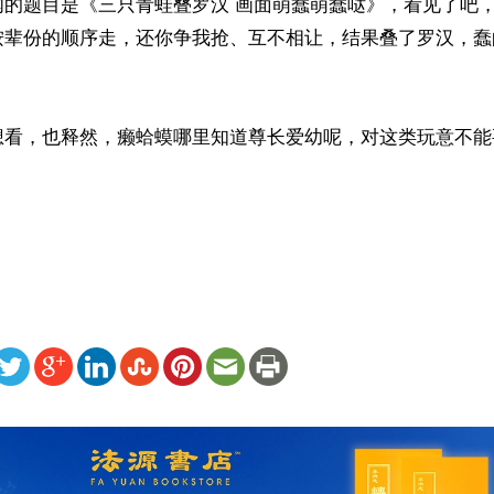
闻的题目是《三只青蛙叠罗汉 画面萌蠢萌蠢哒》，看见了吧
按辈份的顺序走，还你争我抢、互不相让，结果叠了罗汉，蠢
想看，也释然，癞蛤蟆哪里知道尊长爱幼呢，对这类玩意不能
）
ww.renminbao.com/rmb/articles/2016/1/21/62811.html