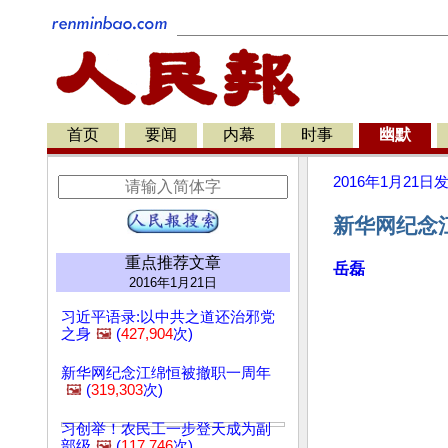
首页
要闻
内幕
时事
幽默
2016年1月21日
新华网纪念
重点推荐文章
岳磊
2016年1月21日
习近平语录:以中共之道还治邪党
之身
🖼️
(
427,904
次)
新华网纪念江绵恒被撤职一周年
🖼️
(
319,303
次)
习创举！农民工一步登天成为副
部级
🖼️
(
117,746
次)