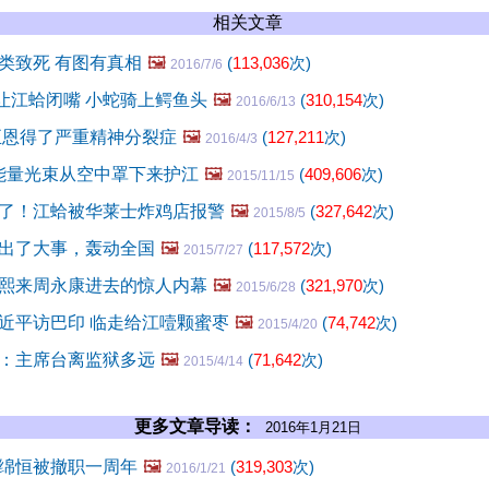
相关文章
类致死 有图有真相
🖼️
(
113,036
次)
2016/7/6
"让江蛤闭嘴 小蛇骑上鳄鱼头
🖼️
(
310,154
次)
2016/6/13
正恩得了严重精神分裂症
🖼️
(
127,211
次)
2016/4/3
色能量光束从空中罩下来护江
🖼️
(
409,606
次)
2015/11/15
了！江蛤被华莱士炸鸡店报警
🖼️
(
327,642
次)
2015/8/5
出了大事，轰动全国
🖼️
(
117,572
次)
2015/7/27
熙来周永康进去的惊人内幕
🖼️
(
321,970
次)
2015/6/28
近平访巴印 临走给江噎颗蜜枣
🖼️
(
74,742
次)
2015/4/20
：主席台离监狱多远
🖼️
(
71,642
次)
2015/4/14
更多文章导读：
2016年1月21日
绵恒被撤职一周年
🖼️
(
319,303
次)
2016/1/21