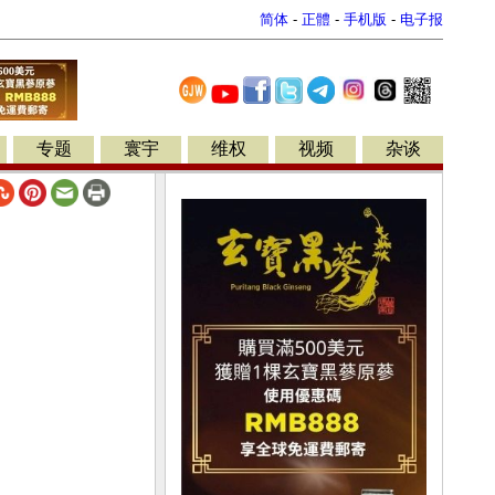
简体
-
正體
-
手机版
-
电子报
专题
寰宇
维权
视频
杂谈