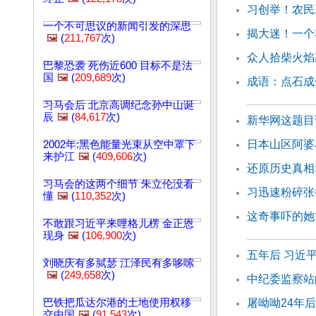
习创举！农民
一个不可思议的新闻引发的深思
揭大迷！一个
🖼️
(
211,767
次)
众人拾柴火焰
巴黎恐袭 死伤近600 目标不是法
国
🖼️
(
209,689
次)
成语：点石成
习马会后 北京高调纪念孙中山诞
辰
🖼️
(
84,617
次)
新华网这题目
日本山区阿婆
2002年:黑色能量光束从空中罩下
来护江
🖼️
(
409,606
次)
还原历史真相
习马会的这两个细节 朱立伦没看
习迅速粉碎张
懂
🖼️
(
110,352
次)
这奇事吓的她
不敢跟习近平来哩格儿楞 金正恩
现身
🖼️
(
106,900
次)
五年后 习近
刘晓庆有多脦瑟 江泽民有多哆嗦
🖼️
(
249,658
次)
中纪委监察站
巴铁把瓜达尔港的土地使用权移
屠呦呦24年
交中国
🖼️
(
91,543
次)