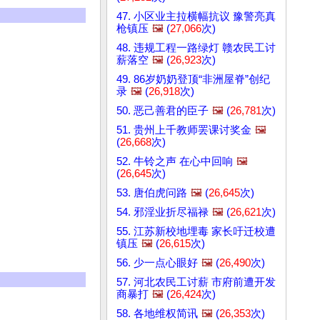
47. 小区业主拉横幅抗议 豫警亮真
枪镇压
🖼️
(
27,066
次)
48. 违规工程一路绿灯 赣农民工讨
薪落空
🖼️
(
26,923
次)
49. 86岁奶奶登顶“非洲屋脊”创纪
录
🖼️
(
26,918
次)
50. 恶己善君的臣子
🖼️
(
26,781
次)
51. 贵州上千教师罢课讨奖金
🖼️
(
26,668
次)
52. 牛铃之声 在心中回响
🖼️
(
26,645
次)
53. 唐伯虎问路
🖼️
(
26,645
次)
54. 邪淫业折尽福禄
🖼️
(
26,621
次)
55. 江苏新校地埋毒 家长吁迁校遭
镇压
🖼️
(
26,615
次)
56. 少一点心眼好
🖼️
(
26,490
次)
57. 河北农民工讨薪 市府前遭开发
商暴打
🖼️
(
26,424
次)
58. 各地维权简讯
🖼️
(
26,353
次)