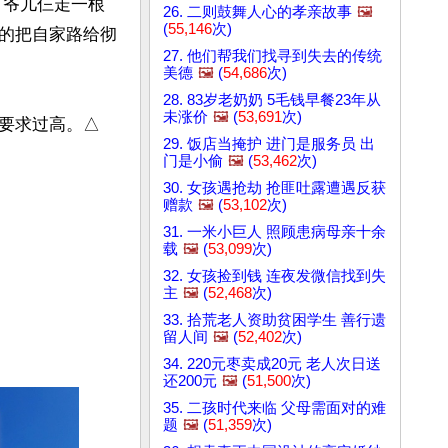
，爷儿仨走一根
26. 二则鼓舞人心的孝亲故事
🖼️
(
55,146
次)
的把自家路给彻
27. 他们帮我们找寻到失去的传统
美德
🖼️
(
54,686
次)
28. 83岁老奶奶 5毛钱早餐23年从
未涨价
🖼️
(
53,691
次)
要求过高。△

29. 饭店当掩护 进门是服务员 出
门是小偷
🖼️
(
53,462
次)
30. 女孩遇抢劫 抢匪吐露遭遇反获
赠款
🖼️
(
53,102
次)
31. 一米小巨人 照顾患病母亲十余
载
🖼️
(
53,099
次)
32. 女孩捡到钱 连夜发微信找到失
主
🖼️
(
52,468
次)
33. 拾荒老人资助贫困学生 善行遗
留人间
🖼️
(
52,402
次)
34. 220元枣卖成20元 老人次日送
还200元
🖼️
(
51,500
次)
35. 二孩时代来临 父母需面对的难
题
🖼️
(
51,359
次)