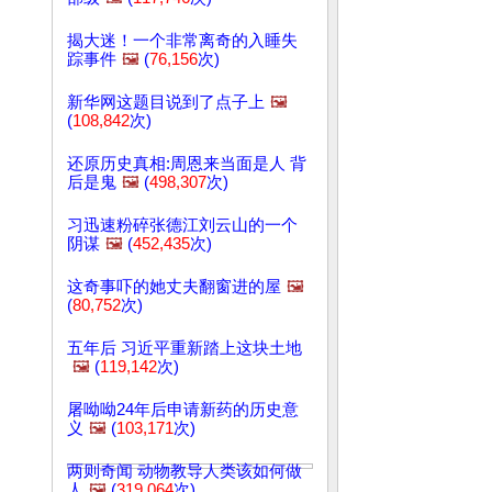
揭大迷！一个非常离奇的入睡失
踪事件
🖼️
(
76,156
次)
新华网这题目说到了点子上
🖼️
(
108,842
次)
还原历史真相:周恩来当面是人 背
后是鬼
🖼️
(
498,307
次)
习迅速粉碎张德江刘云山的一个
阴谋
🖼️
(
452,435
次)
这奇事吓的她丈夫翻窗进的屋
🖼️
(
80,752
次)
五年后 习近平重新踏上这块土地
🖼️
(
119,142
次)
屠呦呦24年后申请新药的历史意
义
🖼️
(
103,171
次)
两则奇闻 动物教导人类该如何做
人
🖼️
(
319,064
次)