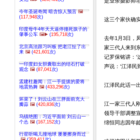
是业余摄影师坦托
今年圣诞奇闻 暗含惊人预言
🖼️
(
117,948
次)
这三个家伙确实
印度母牛4年天天逼停撞死孩子的
肇事公车
🖼️▶️
(
195,718
次)
去年1月3日，
北京高法跟习叫板 把老江扯了出
家三代人来到东
来
🖼️
(
421,601
次)
记罗保铭讲：‘
一印度妇女胆囊取出的结石打破
声说：‘江泽民到
观念
🖼️
(
87,041
次)
孟建柱趣闻：江一手提拔的爱将
江泽民此话一出
地震热舞
🖼️
(
433,296
次)
坏菜了！刘云山在三胖面前充大
江一家三代人
瓣蒜
🖼️
(
420,836
次)
领导干部调整
乌镇绝图：习近平面前 刘云山一
个怂
🖼️
(
167,152
次)
绵恒同志因年龄
行星听喝儿撞地球 屡屡擦身而过
🖼️
(
359,411
次)