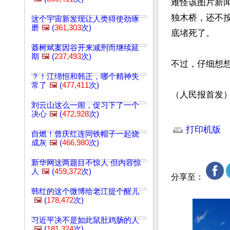
难怪该图片新
独木桥，还不
这个宇宙新发现让人类得使劲琢
磨
🖼️
(
361,303
次)
底堵死了。

聂树斌案因谷开来减刑而继续延
期
🖼️
(
237,493
次)
不过，仔细想
？！江绵恒和韩正，哪个精神失
常了
🖼️
(
477,411
次)
（人民报首发
刘云山这么一闹，促习下了一个
决心
🖼️
(
472,928
次)
文章网址: http://w
打印机版
自燃！曾庆红连同铁帽子一起烧
成灰
🖼️
(
466,980
次)
新华网这两题目不惊人 但内容惊
人
🖼️
(
459,372
次)
分享至：
韩红的这个微博给老江提个醒儿
🖼️
(
178,472
次)
习近平决不是如此鼠肚鸡肠的人
🖼️
(
181,324
次)