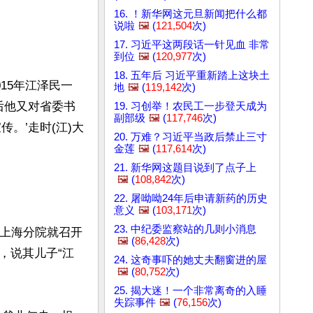
16. ！新华网这元旦新闻把什么都
说啦
🖼️
(
121,504
次)
17. 习近平这两段话一针见血 非常
到位
🖼️
(
120,977
次)
18. 五年后 习近平重新踏上这块土
15年江泽民一
地
🖼️
(
119,142
次)
后他又对省委书
19. 习创举！农民工一步登天成为
副部级
🖼️
(
117,746
次)
。’走时(江)大
20. 万难？习近平当政后禁止三寸
金莲
🖼️
(
117,614
次)
21. 新华网这题目说到了点子上
🖼️
(
108,842
次)
22. 屠呦呦24年后申请新药的历史
意义
🖼️
(
103,171
次)
23. 中纪委监察站的几则小消息
院上海分院就召开
🖼️
(
86,428
次)
，说其儿子“江
24. 这奇事吓的她丈夫翻窗进的屋
🖼️
(
80,752
次)
25. 揭大迷！一个非常离奇的入睡
失踪事件
🖼️
(
76,156
次)