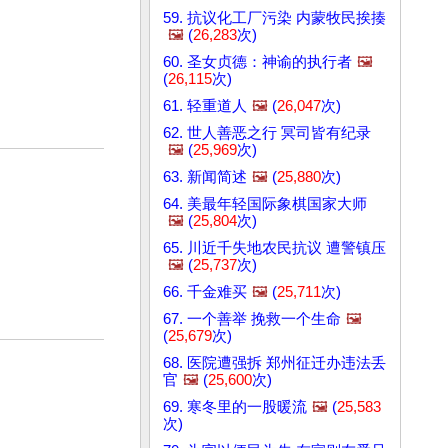
59. 抗议化工厂污染 内蒙牧民挨揍
🖼️
(
26,283
次)
60. 圣女贞德：神谕的执行者
🖼️
(
26,115
次)
61. 轻重道人
🖼️
(
26,047
次)
62. 世人善恶之行 冥司皆有纪录
🖼️
(
25,969
次)
63. 新闻简述
🖼️
(
25,880
次)
64. 美最年轻国际象棋国家大师
🖼️
(
25,804
次)
65. 川近千失地农民抗议 遭警镇压
🖼️
(
25,737
次)
66. 千金难买
🖼️
(
25,711
次)
67. 一个善举 挽救一个生命
🖼️
(
25,679
次)
68. 医院遭强拆 郑州征迁办违法丢
官
🖼️
(
25,600
次)
69. 寒冬里的一股暖流
🖼️
(
25,583
次)