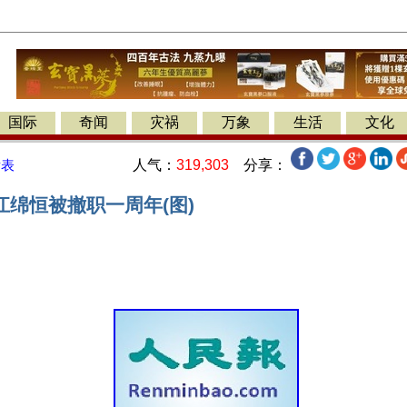
国际
奇闻
灾祸
万象
生活
文化
人气：
319,303
分享：
发表
江绵恒被撤职一周年(图)