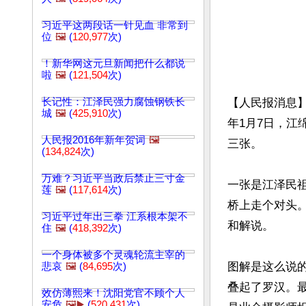
习近平这两段话一针见血 非常到
位
🖼️
(
120,977
次)
！新华网这元旦新闻把什么都说
啦
🖼️
(
121,504
次)
长记性：江泽民强力腐蚀钢铁长
【人民报消息
城
🖼️
(
425,910
次)
年1月7日，
人民报2016年新年贺词
🖼️
三张。

(
134,824
次)
万难？习近平当政后禁止三寸金
一张是江泽民
莲
🖼️
(
117,614
次)
桥上走个对头
习近平过年出三拳 江系根本架不
和解说。

住
🖼️
(
418,392
次)
一个身体被多个灵魂轮流主宰的
图解是这么说
悲哀
🖼️
(
84,695
次)
叠起了罗汉。
效仿薄熙来！沈阳党官不顾个人
安危
🖼️▶️
(
520,431
次)