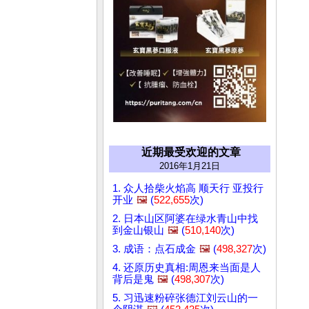
近期最受欢迎的文章
2016年1月21日
1. 众人拾柴火焰高 顺天行 亚投行
开业
🖼️
(
522,655
次)
2. 日本山区阿婆在绿水青山中找
到金山银山
🖼️
(
510,140
次)
3. 成语：点石成金
🖼️
(
498,327
次)
4. 还原历史真相:周恩来当面是人
背后是鬼
🖼️
(
498,307
次)
5. 习迅速粉碎张德江刘云山的一