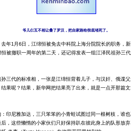
爷儿仨互不相让叠了罗汉，把自家路给彻底堵死了。
】去年1月6日，江绵恒被免去中科院上海分院院长的职务，
江绵恒被撤职一周年的第二天，还记得发表一组江泽民祖孙三
祖孙三代的标准相，一张是江绵恒背着儿子，与汉奸、俄谍父
。结果呢？结果，新华网把结果亮了出来，就是一点开那篇文
的：印尼雅加达，三只笨笨的小青蛙试图过同一根树枝，谁也
最后，这些懒惰的小家伙们只好保持趴在彼此身上的队形放弃