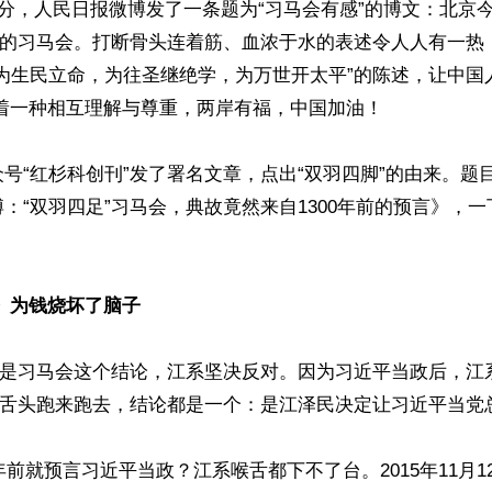
4分，人民日报微博发了一条题为“习马会有感”的博文：北京
足”的习马会。打断骨头连着筋、血浓于水的表述令人人有一热
，为生民立命，为往圣继绝学，为万世开太平”的陈述，让中国
着一种相互理解与尊重，两岸有福，中国加油！

号“红杉科创刊”发了署名文章，点出“双羽四脚”的由来。题
：“双羽四足”习马会，典故竟然来自1300年前的预言》，
》为钱烧坏了脑子
足”是习马会这个结论，江系坚决反对。因为习近平当政后，江
，舌头跑来跑去，结论都是一个：是江泽民决定让习近平当党总
0年前就预言习近平当政？江系喉舌都下不了台。2015年11月