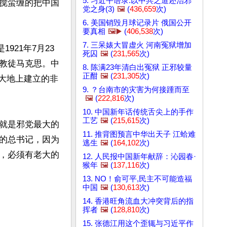
5. 习近平语录:以中共之道还治邪
搅蛮缠的把中国
党之身(3)
🖼️
(
436,659
次)
6. 美国销毁月球记录片 俄国公开
要真相
🖼️▶️
(
406,538
次)
7. 三呆婊大冒虚火 河南冤狱增加
921年7月23
死囚
🖼️
(
231,565
次)
教徒马克思。中
8. 陈满23年清白出冤狱 正邪较量
正酣
🖼️
(
231,305
次)
华大地上建立的非
9. ？台南市的灾害为何接踵而至
🖼️
(
222,816
次)
10. 中国新年话传统舌尖上的手作
工艺
🖼️
(
215,615
次)
就是邪党最大的
11. 推背图预言中华出天子 江蛤难
的总书记，因为
逃生
🖼️
(
164,102
次)
，必须有老大的
12. 人民报中国新年献辞：沁园春·
猴年
🖼️
(
137,116
次)
13. NO！俞可平,民主不可能造福
中国
🖼️
(
130,613
次)
14. 香港旺角流血大冲突背后的指
挥者
🖼️
(
128,810
次)
15. 张德江用这个歪辄与习近平作