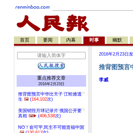
首页
要闻
内幕
时事
幽默
2016年2月23日
推背图预言中
重点推荐文章
李威
2016年2月23日
推背图预言中华出天子 江蛤难逃
生
🖼️
(
164,102
次)
美国销毁月球记录片 俄国公开要
真相
🖼️▶️
(
406,538
次)
NO！俞可平,民主不可能造福中国
🖼️
(
130,613
次)