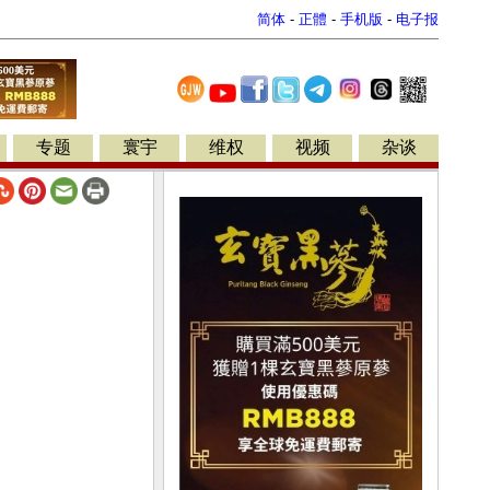
简体
-
正體
-
手机版
-
电子报
专题
寰宇
维权
视频
杂谈