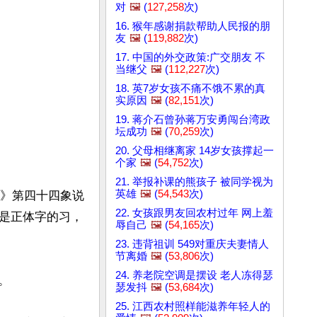
对
🖼️
(
127,258
次)
16. 猴年感谢捐款帮助人民报的朋
友
🖼️
(
119,882
次)
17. 中国的外交政策:广交朋友 不
当继父
🖼️
(
112,227
次)
18. 英7岁女孩不痛不饿不累的真
实原因
🖼️
(
82,151
次)
19. 蒋介石曾孙蒋万安勇闯台湾政
坛成功
🖼️
(
70,259
次)
20. 父母相继离家 14岁女孩撑起一
个家
🖼️
(
54,752
次)
21. 举报补课的熊孩子 被同学视为
英雄
🖼️
(
54,543
次)
图》第四十四象说
22. 女孩跟男友回农村过年 网上羞
就是正体字的习，
辱自己
🖼️
(
54,165
次)
23. 违背祖训 549对重庆夫妻情人
节离婚
🖼️
(
53,806
次)
24. 养老院空调是摆设 老人冻得瑟


瑟发抖
🖼️
(
53,684
次)
25. 江西农村照样能滋养年轻人的