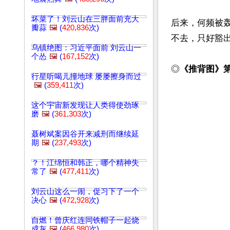
坏菜了！刘云山在三胖面前充大
后来，何频被
瓣蒜
🖼️
(
420,836
次)
不去，只好豁出
乌镇绝图：习近平面前 刘云山一
个怂
🖼️
(
167,152
次)
◎
《推背图》
行星听喝儿撞地球 屡屡擦身而过
🖼️
(
359,411
次)
这个宇宙新发现让人类得使劲琢
磨
🖼️
(
361,303
次)
聂树斌案因谷开来减刑而继续延
期
🖼️
(
237,493
次)
？！江绵恒和韩正，哪个精神失
常了
🖼️
(
477,411
次)
刘云山这么一闹，促习下了一个
决心
🖼️
(
472,928
次)
自燃！曾庆红连同铁帽子一起烧
成灰
🖼️
(
466,980
次)