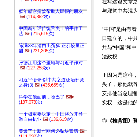
在写这篇文章
与邪党中共混为
猴年感谢捐款帮助人民报的朋友
🖼️
(
119,882
次)
中国新年话传统舌尖上的手作工
“中国”是由有
艺
🖼️
(
215,615
次)
日建立的，中
陈满23年清白出冤狱 正邪较量正
共与“中国”和
酣
🖼️
(
231,305
次)
法政权。

张德江用这个歪辄与习近平作对
🖼️
(
127,258
次)
正因为是这样
习近平语录:以中共之道还治邪党
头子，那他就
之身(3)
🖼️
(
436,659
次)
安排他当总理
科学在他面前…哑巴了
🖼️▶️
(
197,079
次)
实权，这是他的
一个极重要决定！中国将放开导
游自由执业
🖼️
(
136,619
次)
◎
《推背图》
美爆了！新华网何必贴块膏药
🖼️
(
111,092
次)