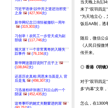
当天晚上8点3
习近平语录:以中共之道还治邪党
来了“双羽四
之身
🖼️
(
427,904
次)
“为天地立心
新华网纪念江绵恒被撤职一周年
饭后AA制，透
🖼️
(
319,303
次)
习创举！农民工一步登天成为副
随后，微信公众
部级
🖼️
(
117,746
次)
《人民日报微博
揭大迷！一个非常离奇的入睡失
传开来。

踪事件
🖼️
(
76,156
次)
新华网这题目说到了点子上
🖼️
◎ 
香港《明镜
(
108,842
次)
还原历史真相:周恩来当面是人 背
后是鬼
🖼️
(
498,307
次)
对于“双羽四
多“内幕”文章
习迅速粉碎张德江刘云山的一个
阴谋
🖼️
(
452,435
次)
怎么，在130
这奇事吓的她丈夫翻窗进的屋
🖼️
(
80,752
次)