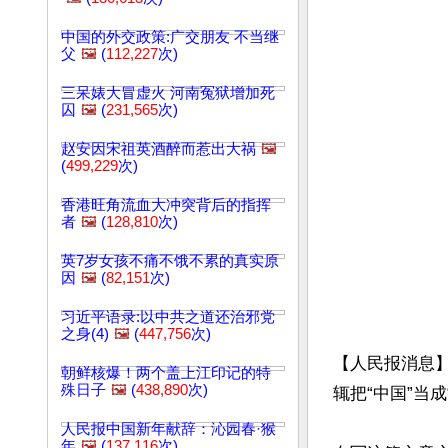
中国的外交政策:广交朋友 不当继
父
🖼️
(
112,227
次)
三呆婊大冒虚火 河南冤狱增加死
囚
🖼️
(
231,565
次)
赵安因宋祖英酒醉而惹出大祸
🖼️
(
499,229
次)
香港旺角流血大冲突背后的指挥
者
🖼️
(
128,810
次)
英7岁女孩不痛不饿不累的真实原
因
🖼️
(
82,151
次)
习近平语录:以中共之道还治邪党
之身(4)
🖼️
(
447,756
次)
【人民报消息
朝鲜核爆！两个盖上江印记的特
殊日子
🖼️
(
438,890
次)
辄把“中国”当
人民报中国新年献辞：沁园春·猴
年
🖼️
(
137,116
次)