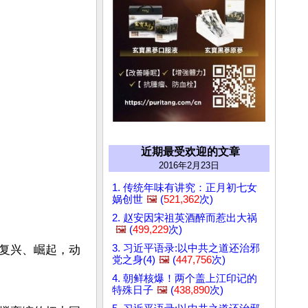
近期最受欢迎的文章
2016年2月23日
1. 传统年味有讲究：正月初七女
娲创世
🖼️
(
521,362
次)
2. 赵安因宋祖英酒醉而惹出大祸
🖼️
(
499,229
次)
3. 习近平语录:以中共之道还治邪
复兴、崛起，动
党之身(4)
🖼️
(
447,756
次)
4. 朝鲜核爆！两个盖上江印记的
特殊日子
🖼️
(
438,890
次)