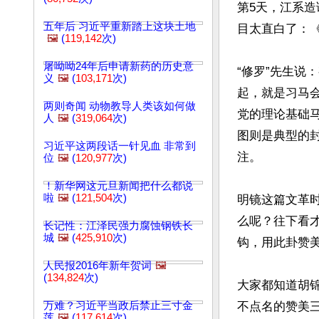
第5天，江系造
五年后 习近平重新踏上这块土地
目太直白了：《
🖼️
(
119,142
次)
屠呦呦24年后申请新药的历史意
“修罗”先生说：
义
🖼️
(
103,171
次)
起，就是习马
两则奇闻 动物教导人类该如何做
党的理论基础
人
🖼️
(
319,064
次)
图则是典型的
习近平这两段话一针见血 非常到
注。

位
🖼️
(
120,977
次)
！新华网这元旦新闻把什么都说
啦
🖼️
(
121,504
次)
明镜这篇文革
么呢？往下看
长记性：江泽民强力腐蚀钢铁长
城
🖼️
(
425,910
次)
钩，用此卦赞美
人民报2016年新年贺词
🖼️
(
134,824
次)
大家都知道胡锦
万难？习近平当政后禁止三寸金
不点名的赞美三
莲
🖼️
(
117,614
次)