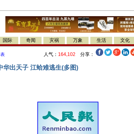
国际
奇闻
灾祸
万象
生活
文化
人气：
164,102
分享：
发表
华出天子 江蛤难逃生(多图)