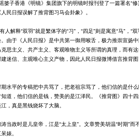
谣篓子香港《明镜》集团旗下的明镜时报刊登了一篇署名“修
人民日报误解了推背图习马会卦象》。

有人解释“双羽”就是繁体字的“习”，“四足”则是寓意“马”，“
会。由于《人民日报》是中共第一御用喉舌，极力推崇宣扬中
马克思主义、共产主义、客观唯物主义等所谓的真理，而有这
封建迷信、主观唯心主义产物，因此人民日报微博借言推背图
时期水平的专稿把中共骂了，把老祖宗骂了，他们信的是什么
才知道，他们信的是钱，赞美的是江泽民。《推背图》四十四
江，真是黑钱烧坏了大脑。

涛当政时是儿皇帝，江是“太上皇”。文章赞美胡温“时期”而
呆婊。
