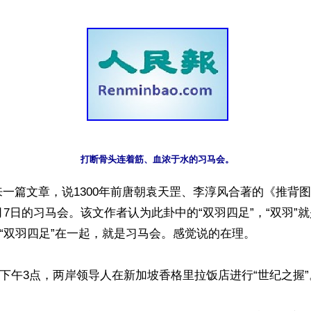
打断骨头连着筋、血浓于水的习马会。
一篇文章，说1300年前唐朝袁天罡、李淳风合著的《推背
月7日的习马会。该文作者认为此卦中的“双羽四足”，“双羽”
，“双羽四足”在一起，就是习马会。感觉说的在理。

月7日下午3点，两岸领导人在新加坡香格里拉饭店进行“世纪之握”。