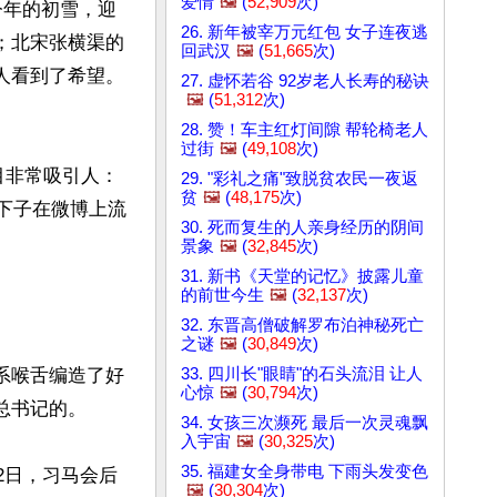
爱情
🖼️
(
52,909
次)
今年的初雪，迎
26. 新年被宰万元红包 女子连夜逃
；北宋张横渠的
回武汉
🖼️
(
51,665
次)
人看到了希望。
27. 虚怀若谷 92岁老人长寿的秘诀
🖼️
(
51,312
次)
28. 赞！车主红灯间隙 帮轮椅老人
过街
🖼️
(
49,108
次)
目非常吸引人：
29. "彩礼之痛"致脱贫农民一夜返
贫
🖼️
(
48,175
次)
一下子在微博上流
30. 死而复生的人亲身经历的阴间
景象
🖼️
(
32,845
次)
31. 新书《天堂的记忆》披露儿童
的前世今生
🖼️
(
32,137
次)
32. 东晋高僧破解罗布泊神秘死亡
之谜
🖼️
(
30,849
次)
33. 四川长"眼睛"的石头流泪 让人
系喉舌编造了好
心惊
🖼️
(
30,794
次)
书记的。

34. 女孩三次濒死 最后一次灵魂飘
入宇宙
🖼️
(
30,325
次)
35. 福建女全身带电 下雨头发变色
12日，习马会后
🖼️
(
30,304
次)