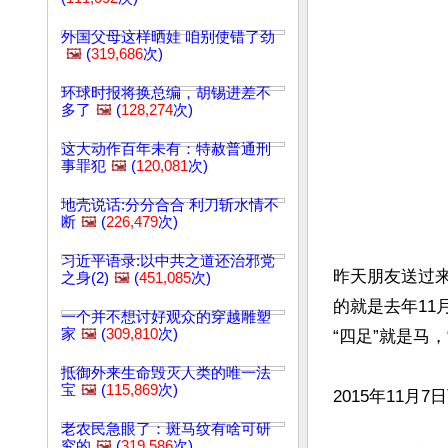
外国父母这样晒娃 咱别使错了劲
🖼️
(
319,686
次)
环球时报将换总编，胡锡进差不
多了
🖼️
(
128,274
次)
这大动作百年未有：特赦普通刑
事罪犯
🖼️
(
120,081
次)
地壳说话:分分合合 利刀斩水情不
断
🖼️
(
226,479
次)
习近平语录:以中共之道还治邪党
昨天朋友送过来
之身(2)
🖼️
(
451,085
次)
的就是去年11
一个并不想讨好观众的穿越雕塑
家
🖼️
(
309,810
次)
“四足”就是马
抵御外来生命毁灭人类的唯一法
宝
🖼️
(
115,869
次)
2015年11
老农民急眼了：斑马纹有啥可研
究的
🖼️
(
319,586
次)