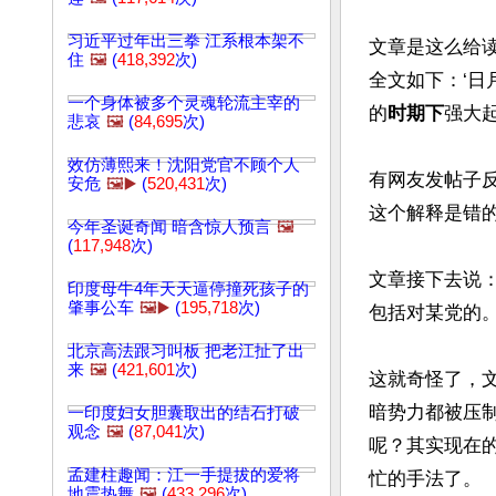
习近平过年出三拳 江系根本架不
文章是这么给读
住
🖼️
(
418,392
次)
全文如下：‘日
一个身体被多个灵魂轮流主宰的
的
时期下
强大起
悲哀
🖼️
(
84,695
次)
效仿薄熙来！沈阳党官不顾个人
有网友发帖子反
安危
🖼️▶️
(
520,431
次)
这个解释是错的
今年圣诞奇闻 暗含惊人预言
🖼️
(
117,948
次)
文章接下去说
印度母牛4年天天逼停撞死孩子的
肇事公车
🖼️▶️
(
195,718
次)
包括对某党的。”
北京高法跟习叫板 把老江扯了出
来
🖼️
(
421,601
次)
这就奇怪了，文
暗势力都被压
一印度妇女胆囊取出的结石打破
观念
🖼️
(
87,041
次)
呢？其实现在
孟建柱趣闻：江一手提拔的爱将
忙的手法了。 

地震热舞
🖼️
(
433,296
次)