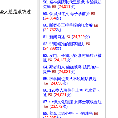
58. 精神病院取代黑监狱 专治截访
冤民
🖼️
(
24,911
次)
些人总是跟钱过
59. 铁肩担道义 母子学前贤
🖼️
(
24,864
次)
60. 断案公正得善报的张文瓘
🖼️
(
24,732
次)
61. 新闻简述
🖼️
(
24,729
次)
62. 邵雍精准的测字能力
🖼️
(
24,399
次)
63. 发电厂长期污染 浙村民堵路被
抓
🖼️
(
24,137
次)
64. 死者归来 凶嫌获释 皖民晚年
提告
🖼️
(
24,081
次)
65. 求学问也要从不说谎话做起
🖼️
(
24,056
次)
66. 120岁人瑞信仰上帝 喜欢看卡
通
🖼️
(
24,021
次)
67. 中伊文化碰撞 女博士演戏走红
🖼️
(
23,972
次)
68. 善念点燃心中小小的烛光
🖼️
(
23,885
次)