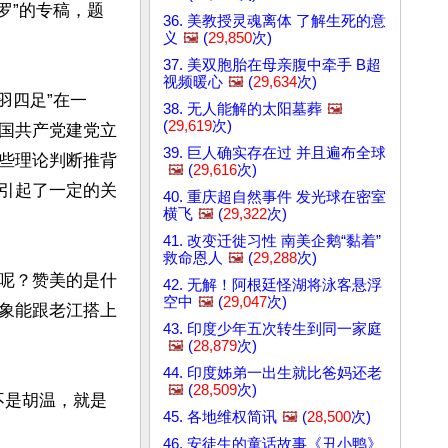
罗”的专稿，题
36. 美教授灵魂离体 了解生死的意
义
🖼️
(
29,850
次)
37. 美双胞胎在母亲腹中牵手 B超
视频暖心
🖼️
(
29,634
次)
双羽四足”在一
38. 无人能解的太阳墓葬
🖼️
(
29,619
次)
国共产党建党立
39. 巨人确实存在过 并且遍布全球
些理论判断推背
🖼️
(
29,616
次)
引起了一定的关
40. 重庆超自然事件 发光球在密室
横飞
🖼️
(
29,322
次)
41. 改变迁徙习性 南美企鹅“黏着”
救命恩人
🖼️
(
29,288
次)
呢？赞美的是什
42. 无解！阿根廷怪湖将泳客悬浮
空中
🖼️
(
29,047
次)
象能跟老江搭上
43. 印度少年五次转生到同一家庭
🖼️
(
28,879
次)
44. 印度姊弟一出生就比爸妈还老
🖼️
(
28,509
次)
不是胡温，就是
45. 各地维权简讯
🖼️
(
28,500
次)
46. 安徒生的童话故事《丑小鸭》