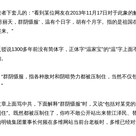
者下套儿的：“看到某位网友在2013年11月17日对于此象
月丽天，群阴慑服’，温有个日字，胡有个月字。指的是祖国
来。”

驳说1300多年前没有简体字，正体字“温家宝”的“温”字上面
。

：“群阴慑服，指各种敌对和阴暗势力都被压制住，当然不仅
 

章上面骂中共，下面解释“群阴慑服”时，又说“包括对某党
制住”。既然都被压制住了，你咋不敢公开站出来替江泽民、
的明镜集团董事长何频在多维网站当前台老板时，多维已经对