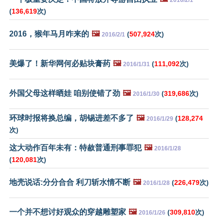
2016/2/1
(
136,619
次)
2016，猴年马月咋来的
🖼️
(
507,924
次)
2016/2/1
美爆了！新华网何必贴块膏药
🖼️
(
111,092
次)
2016/1/31
外国父母这样晒娃 咱别使错了劲
🖼️
(
319,686
次)
2016/1/30
环球时报将换总编，胡锡进差不多了
🖼️
(
128,274
2016/1/29
次)
这大动作百年未有：特赦普通刑事罪犯
🖼️
2016/1/28
(
120,081
次)
地壳说话:分分合合 利刀斩水情不断
🖼️
(
226,479
次)
2016/1/28
一个并不想讨好观众的穿越雕塑家
🖼️
(
309,810
次)
2016/1/26