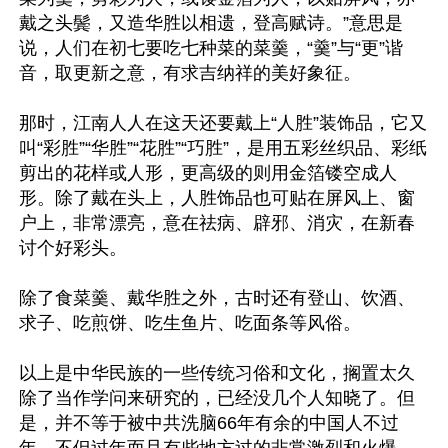
戴之头鬓，又造华胜以相遗，登高赋诗。”意思是
说，人们在初七要吃七种菜的菜羹，“羹”与“更”谐
音，取更新之意，有求吉纳祥的美好象征。

那时，江南人人在这天还要戴上“人胜”装饰品，它又
叫“彩胜”“华胜”“花胜”“巧胜”，是用五彩丝织品、彩纸
剪出的花样或人形，更高级的则用金箔镂空成人
形。除了戴在头上，人胜饰品也可贴在屏风上、窗
户上，非常漂亮，意在祛病、辟邪、消灾，在新春
讨个好彩头。

除了食菜羹、戴华胜之外，古时还有登山、饮酒、
求子、吃煎饼、吃生鱼片、吃面条等风俗。

以上是中华民族的一些传统习俗和文化，搁置太久
除了当作学问来研究的，已经没几个人知晓了。但
是，并不等于被中共洗脑66年有余的中国人不过