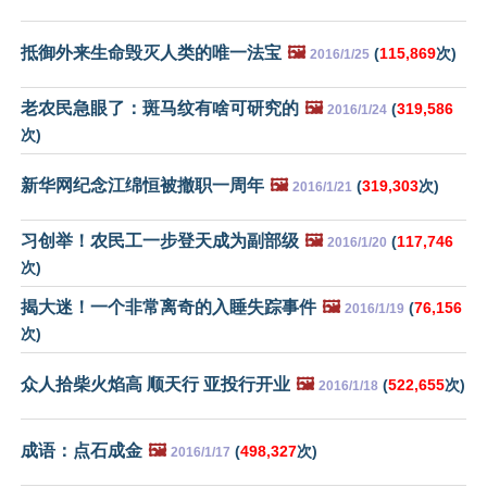
抵御外来生命毁灭人类的唯一法宝
🖼️
(
115,869
次)
2016/1/25
老农民急眼了：斑马纹有啥可研究的
🖼️
(
319,586
2016/1/24
次)
新华网纪念江绵恒被撤职一周年
🖼️
(
319,303
次)
2016/1/21
习创举！农民工一步登天成为副部级
🖼️
(
117,746
2016/1/20
次)
揭大迷！一个非常离奇的入睡失踪事件
🖼️
(
76,156
2016/1/19
次)
众人拾柴火焰高 顺天行 亚投行开业
🖼️
(
522,655
次)
2016/1/18
成语：点石成金
🖼️
(
498,327
次)
2016/1/17