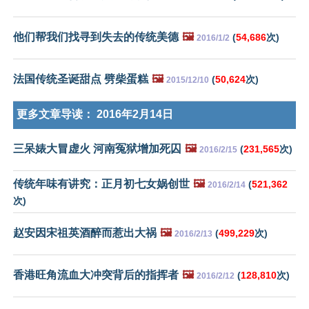
他们帮我们找寻到失去的传统美德
🖼️
(
54,686
次)
2016/1/2
法国传统圣诞甜点 劈柴蛋糕
🖼️
(
50,624
次)
2015/12/10
更多文章导读：
2016年2月14日
三呆婊大冒虚火 河南冤狱增加死囚
🖼️
(
231,565
次)
2016/2/15
传统年味有讲究：正月初七女娲创世
🖼️
(
521,362
2016/2/14
次)
赵安因宋祖英酒醉而惹出大祸
🖼️
(
499,229
次)
2016/2/13
香港旺角流血大冲突背后的指挥者
🖼️
(
128,810
次)
2016/2/12