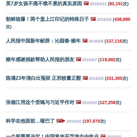
英7岁女孩不痛不饿不累的真实原因
🖼️
(
82,151
次)
2016/2/12
朝鲜核爆！两个盖上江印记的特殊日子
🖼️
(
438,890
2016/2/9
次)
人民报中国新年献辞：沁园春·猴年
🖼️
(
137,116
次)
2016/2/8
猴年感谢捐款帮助人民报的朋友
🖼️
(
119,882
次)
2016/2/7
陈满23年清白出冤狱 正邪较量正酣
🖼️
(
231,305
次)
2016/2/5
张德江用这个歪辄与习近平作对
🖼️
(
127,258
次)
2016/2/4
科学在他面前…哑巴了
🖼️▶️
(
197,079
次)
2016/2/2
一个极重要决定！中国将放开导游自由执业
🖼️