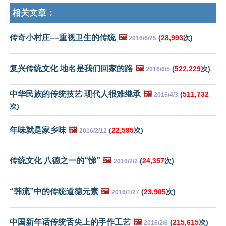
相关文章：
传奇小村庄––重视卫生的传统
🖼️
(
28,993
次)
2016/6/25
复兴传统文化 地名是我们回家的路
🖼️
(
522,229
次)
2016/6/5
中华民族的传统技艺 现代人很难继承
🖼️
(
511,732
2016/4/3
次)
年味就是家乡味
🖼️
(
22,595
次)
2016/2/12
传统文化 八德之一的“悌”
🖼️
(
24,357
次)
2016/2/2
“韩流”中的传统道德元素
🖼️
(
23,905
次)
2016/1/27
中国新年话传统舌尖上的手作工艺
🖼️
(
215,615
次)
2016/2/6