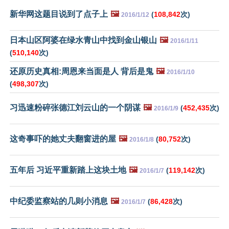
新华网这题目说到了点子上
🖼️
(
108,842
次)
2016/1/12
日本山区阿婆在绿水青山中找到金山银山
🖼️
2016/1/11
(
510,140
次)
还原历史真相:周恩来当面是人 背后是鬼
🖼️
2016/1/10
(
498,307
次)
习迅速粉碎张德江刘云山的一个阴谋
🖼️
(
452,435
次)
2016/1/9
这奇事吓的她丈夫翻窗进的屋
🖼️
(
80,752
次)
2016/1/8
五年后 习近平重新踏上这块土地
🖼️
(
119,142
次)
2016/1/7
中纪委监察站的几则小消息
🖼️
(
86,428
次)
2016/1/7