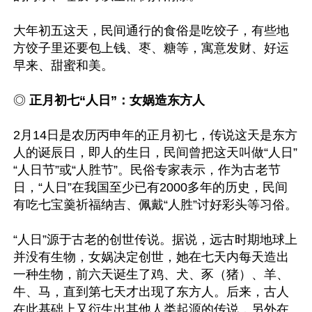
大年初五这天，民间通行的食俗是吃饺子，有些地
方饺子里还要包上钱、枣、糖等，寓意发财、好运
早来、甜蜜和美。

◎ 
正月初七“人日”：女娲造东方人
2月14日是农历丙申年的正月初七，传说这天是东方
人的诞辰日，即人的生日，民间曾把这天叫做“人日”
“人日节”或“人胜节”。民俗专家表示，作为古老节
日，“人日”在我国至少已有2000多年的历史，民间
有吃七宝羹祈福纳吉、佩戴“人胜”讨好彩头等习俗。

“人日”源于古老的创世传说。据说，远古时期地球上
并没有生物，女娲决定创世，她在七天内每天造出
一种生物，前六天诞生了鸡、犬、豕（猪）、羊、
牛、马，直到第七天才出现了东方人。后来，古人
在此基础上又衍生出其他人类起源的传说，另外在