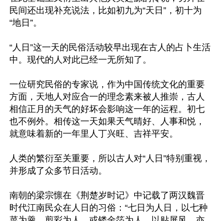
民间还出现补充说法，比如初九为“天日”，初十为
“地日”。

“人日”这一天的民俗活动较早出现在古人的占卜生活
中。现代的人对此已经一无所知了。

一位研究民俗的专家说，作为中国传统文化的重要
方面，天地人对应合一的理念素来被人推崇，古人
相信正月的天气的好坏会影响这一年的运程。初七
也不例外。相传这一天如果天气晴好、人事和悦，
就意味着新的一年里人丁兴旺、吉祥平安。 

人类的繁衍至关重要，所以古人对“人日”特别重视，
并形成了众多节日活动。

南朝的梁宗懔在《荆楚岁时记》中记载了两汉魏晋
时代江南民众在人日的习俗：“七日为人日，以七种
菜为羹，剪彩为人，或镂金箔为人，以贴屏风，亦