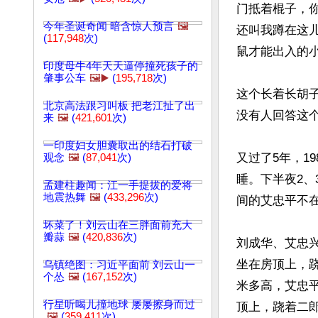
门抵着棍子，
今年圣诞奇闻 暗含惊人预言
🖼️
还叫我蹲在这
(
117,948
次)
鼠才能出入的小
印度母牛4年天天逼停撞死孩子的
肇事公车
🖼️▶️
(
195,718
次)
这个长着长胡
北京高法跟习叫板 把老江扯了出
没有人回答这个
来
🖼️
(
421,601
次)
一印度妇女胆囊取出的结石打破
又过了5年，1
观念
🖼️
(
87,041
次)
睡。下半夜2、
孟建柱趣闻：江一手提拔的爱将
地震热舞
🖼️
(
433,296
次)
间的艾忠平不在
坏菜了！刘云山在三胖面前充大
瓣蒜
🖼️
(
420,836
次)
刘成华、艾忠
坐在房顶上，
乌镇绝图：习近平面前 刘云山一
个怂
🖼️
(
167,152
次)
米多高，艾忠
行星听喝儿撞地球 屡屡擦身而过
顶上，跷着二郎
🖼️
(
359,411
次)