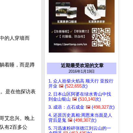
中的人穿墙而
躺着睡，而是蹲
近期最受欢迎的文章
2016年1月19日
1. 众人拾柴火焰高 顺天行 亚投行
开业
🖼️
(
522,655
次)
过。是在他探访表
2. 日本山区阿婆在绿水青山中找
到金山银山
🖼️
(
510,140
次)
3. 成语：点石成金
🖼️
(
498,327
次)
4. 还原历史真相:周恩来当面是人
哥艾忠兴。晚上
背后是鬼
🖼️
(
498,307
次)
队有2百多公
5. 习迅速粉碎张德江刘云山的一