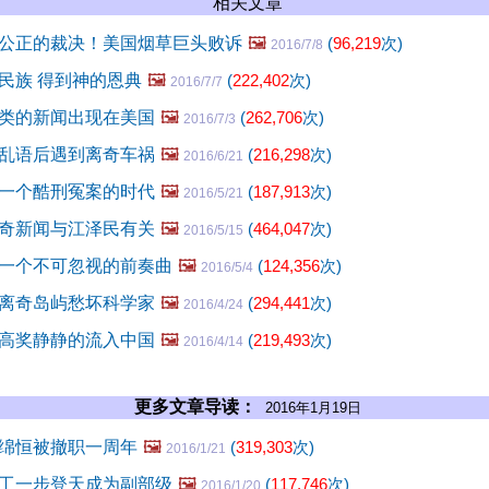
相关文章
公正的裁决！美国烟草巨头败诉
🖼️
(
96,219
次)
2016/7/8
民族 得到神的恩典
🖼️
(
222,402
次)
2016/7/7
类的新闻出现在美国
🖼️
(
262,706
次)
2016/7/3
乱语后遇到离奇车祸
🖼️
(
216,298
次)
2016/6/21
一个酷刑冤案的时代
🖼️
(
187,913
次)
2016/5/21
奇新闻与江泽民有关
🖼️
(
464,047
次)
2016/5/15
一个不可忽视的前奏曲
🖼️
(
124,356
次)
2016/5/4
离奇岛屿愁坏科学家
🖼️
(
294,441
次)
2016/4/24
高奖静静的流入中国
🖼️
(
219,493
次)
2016/4/14
更多文章导读：
2016年1月19日
绵恒被撤职一周年
🖼️
(
319,303
次)
2016/1/21
工一步登天成为副部级
🖼️
(
117,746
次)
2016/1/20