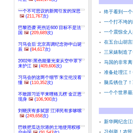
一个不可思议的新闻引发的深思
终于看到一个
🖼️
(
211,767
次)
一个打不垮的
巴黎恐袭 死伤近600 目标不是法
一个震惊全人
国
🖼️
(
209,689
次)
在五台山胡言
习马会后 北京高调纪念孙中山诞
辰
🖼️
(
84,617
次)
三呆婊制造了
2002年:黑色能量光束从空中罩下
马国的非常离
来护江
🖼️
(
409,606
次)
准备处理江！
习马会的这两个细节 朱立伦没看
脑瓜锈住了！
懂
🖼️
(
110,352
次)
一个个世界最
不敢跟习近平来哩格儿楞 金正恩
现身
🖼️
(
106,900
次)
刘晓庆有多脦瑟 江泽民有多哆嗦
🖼️
(
249,658
次)
新华网纪念江
巴铁把瓜达尔港的土地使用权移
习创举！农民
交中国
🖼️
(
91,543
次)