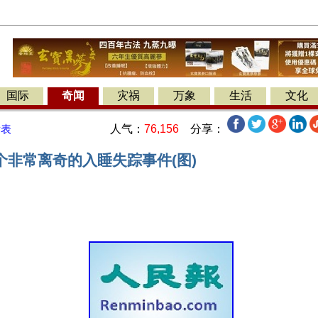
国际
奇闻
灾祸
万象
生活
文化
人气：
76,156
分享：
发表
个非常离奇的入睡失踪事件(图)