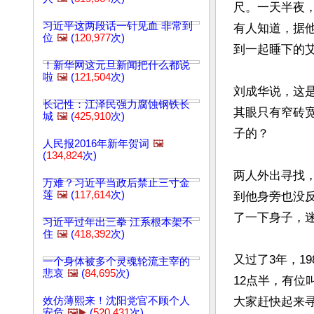
尺。一天半夜
习近平这两段话一针见血 非常到
有人知道，据
位
🖼️
(
120,977
次)
到一起睡下的艾
！新华网这元旦新闻把什么都说
啦
🖼️
(
121,504
次)
刘成华说，这
长记性：江泽民强力腐蚀钢铁长
其眼只有窄砖
城
🖼️
(
425,910
次)
子的？

人民报2016年新年贺词
🖼️
(
134,824
次)
两人外出寻找
万难？习近平当政后禁止三寸金
莲
🖼️
(
117,614
次)
到他身旁也没
了一下身子，迷
习近平过年出三拳 江系根本架不
住
🖼️
(
418,392
次)
又过了3年，1
一个身体被多个灵魂轮流主宰的
悲哀
🖼️
(
84,695
次)
12点半，有位
效仿薄熙来！沈阳党官不顾个人
大家赶快起来
安危
🖼️▶️
(
520,431
次)