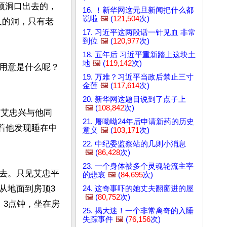
顶洞口出去的，
16. ！新华网这元旦新闻把什么都
说啦
🖼️
(
121,504
次)
人的洞，只有老
17. 习近平这两段话一针见血 非常
到位
🖼️
(
120,977
次)
18. 五年后 习近平重新踏上这块土
地
🖼️
(
119,142
次)
用意是什么呢？
19. 万难？习近平当政后禁止三寸
金莲
🖼️
(
117,614
次)
20. 新华网这题目说到了点子上
🖼️
(
108,842
次)
、艾忠兴与他同
21. 屠呦呦24年后申请新药的历史
接着他发现睡在中
意义
🖼️
(
103,171
次)
22. 中纪委监察站的几则小消息
🖼️
(
86,428
次)
23. 一个身体被多个灵魂轮流主宰
去。只见艾忠平
的悲哀
🖼️
(
84,695
次)
从地面到房顶3
24. 这奇事吓的她丈夫翻窗进的屋
🖼️
(
80,752
次)
、3点钟，坐在房
25. 揭大迷！一个非常离奇的入睡
失踪事件
🖼️
(
76,156
次)