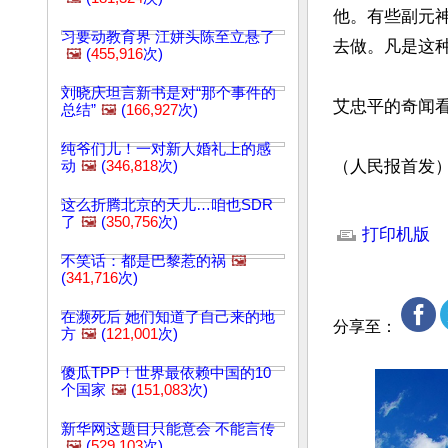
他。有些副元
习要动教育界 江姘头陈至立悬了
去做。凡是这
🖼️
(
455,916
次)
刘晓庆坦言新书是对“那个事件的
艾忠平的奇闻看
总结”
🖼️
(
166,927
次)
纯爷们儿！一对新人婚礼上的感
（人民报首发
动
🖼️
(
346,818
次)
这么折腾北京的天儿…咱也SDR
文章网址: http://w
了
🖼️
(
350,756
次)
打印机版
不笑话：都是巴黎惹的祸
🖼️
(
341,716
次)
在濒死后 她们知道了自己来的地
分享至：
方
🖼️
(
121,001
次)
傻瓜TPP！世界最依赖中国的10
个国家
🖼️
(
151,083
次)
新华网这题目只能意会 不能言传
🖼️
(
529,103
次)