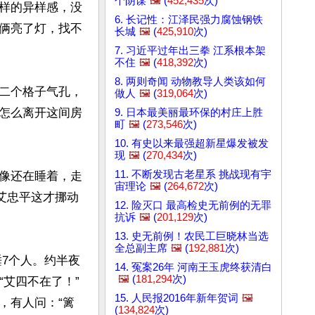
个阴谋
🖼️
(
452,435
次)
样的异样感，没
6. 长记性：江泽民强力腐蚀钢铁
俩亮了灯，找不
长城
🖼️
(
425,910
次)
7. 习近平过年出三拳 江系根本架
不住
🖼️
(
418,392
次)
8. 两则奇闻 动物教导人类该如何
二个格子气孔，
做人
🖼️
(
319,064
次)
怎么离开这间房
9. 日本最美丽最环保的村庄上胜
町
🖼️
(
273,546
次)
10. 有史以来最强超新星爆发被发
现
🖼️
(
270,434
次)
11. 不断发现古老星系 挑战现有宇
像还在睡着，走
宙理论
🖼️
(
264,672
次)
艾忠平这才挪动
12. 险灭口 最高检史无前例的无罪
抗诉
🖼️
(
201,129
次)
13. 史无前例！农民工巨晓林当选
全总副主席
🖼️
(
192,881
次)
睡7个人。约半夜
14. 冤案26年 河南王玉虎终获清白
🖼️
(
181,294
次)
“艾四不在了！”
15. 人民报2016年新年贺词
🖼️
，有人问：“篱
(
134,824
次)