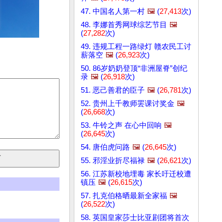
47. 中国名人第一村
🖼️
(
27,413
次)
48. 李娜首秀网球综艺节目
🖼️
(
27,282
次)
49. 违规工程一路绿灯 赣农民工讨
薪落空
🖼️
(
26,923
次)
50. 86岁奶奶登顶“非洲屋脊”创纪
录
🖼️
(
26,918
次)
51. 恶己善君的臣子
🖼️
(
26,781
次)
52. 贵州上千教师罢课讨奖金
🖼️
(
26,668
次)
53. 牛铃之声 在心中回响
🖼️
(
26,645
次)
54. 唐伯虎问路
🖼️
(
26,645
次)
55. 邪淫业折尽福禄
🖼️
(
26,621
次)
56. 江苏新校地埋毒 家长吁迁校遭
镇压
🖼️
(
26,615
次)
57. 扎克伯格晒最新全家福
🖼️
(
26,522
次)
58. 英国皇家莎士比亚剧团将首次