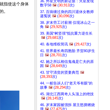
36. 外星文明的新证据：火星发现
就指使这个身体
数字58
🖼️
(
30,913
次)
。

37. 百病缠过身的四川退休女教师
递冤状
🖼️
(
30,096
次)
38. 岁末劳工讨薪潮 仅现冰山之一
角
🖼️
(
29,925
次)
39. 美国“树坚强”抵抗重力逆生长
🖼️
(
29,681
次)
40. 各地维权简讯
🖼️
(
29,427
次)
41. 世界最长寿四胞胎 齐贺80岁生
日
🖼️
(
28,701
次)
42. 她之所以相信鬼魂是亡夫的原
因
🖼️
(
28,649
次)
43. 甘守清贫的贤妻典范
🖼️
(
28,393
次)
44. 一桩告诉人们“老天爷有眼”的
故事
🖼️
(
28,294
次)
45. 湖北江西两奇人头顶上的绝技
🖼️
(
28,145
次)
46. 岁末家园被强拆 屋主怒掷燃烧
弹
🖼️
(
27,475
次)