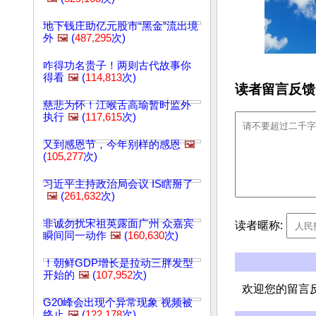
地下钱庄助亿元股市“黑金”流出境
外
🖼️
(
487,295
次)
咋得功名贵子！两则古代故事你
得看
🖼️
(
114,813
次)
读者留言反馈
慈悲为怀！江喉舌高瑜暂时监外
执行
🖼️
(
117,615
次)
又到感恩节，今年别样的感恩
🖼️
(
105,277
次)
习近平主持政治局会议 IS瞎掰了
🖼️
(
261,632
次)
非诚勿扰宋祖英露面广州 众嘉宾
读者暱称:
瞬间同一动作
🖼️
(
160,630
次)
！朝鲜GDP增长是拉动三胖发型
开始的
🖼️
(
107,952
次)
欢迎您的留言
G20峰会出现个异常现象 视频被
终止
🖼️
(
122,178
次)