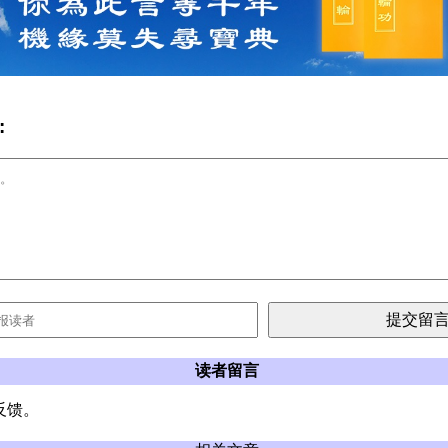
:
读者留言
反馈。