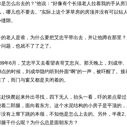
你是怎么出去的？”他说：“好像有个长须老人拉着我的手从房
儿，哪儿也不要去。”实际上这个茅草房的房顶并没有可以钻
缝隙。

子的老人是谁，为什么要把艾忠平带出去，并让他蹲在那里？
问题，也就不了了之了。

989年6月，艾忠平又去看望表哥艾忠兴。那天晚上，刘成华
3点的时候，刘成华隐约听到外面“啊”的一声，被吓醒了。
了，而门与窗又都是关闭着的。

兴赶快爬起来外出寻找，四下无人，抬头一看，吓的差点晕过
跷着二郎腿，面向着东方。这个水泥结构的小房子是平顶的，
平没有上窜下跳的本领，不知他是怎么上去的。另外，半夜2
腿干什么呢？为什么总是面朝东方？
