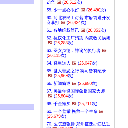
访华
🖼️
(
26,512
次)
59. 少一点心眼好
🖼️
(
26,490
次)
60. 河北农民工讨薪 市府前遭开发
商暴打
🖼️
(
26,424
次)
61. 各地维权简讯
🖼️
(
26,353
次)
62. 抗议化工厂污染 内蒙牧民挨揍
🖼️
(
26,283
次)
63. 圣女贞德：神谕的执行者
🖼️
(
26,115
次)
64. 轻重道人
🖼️
(
26,047
次)
65. 世人善恶之行 冥司皆有纪录
🖼️
(
25,969
次)
66. 新闻简述
🖼️
(
25,880
次)
67. 美最年轻国际象棋国家大师
🖼️
(
25,804
次)
68. 千金难买
🖼️
(
25,711
次)
69. 一个善举 挽救一个生命
🖼️
(
25,679
次)
70. 医院遭强拆 郑州征迁办违法丢