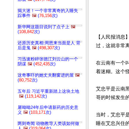
揭大迷！一个非常离奇的入睡失
踪事件
🖼️
(
76,156
次)
新华网这题目说到了点子上
🖼️
(
108,842
次)
【人民报消息
还原历史真相:周恩来当面是人 背
过，这就非常离
后是鬼
🖼️
(
498,307
次)
习迅速粉碎张德江刘云山的一个
在云南有一个
阴谋
🖼️
(
452,435
次)
着迷糊。这个怪
这奇事吓的她丈夫翻窗进的屋
🖼️
(
80,752
次)
艾忠平是云南黑
五年后 习近平重新踏上这块土地
🖼️
(
119,142
次)
哥的时候发生的
屠呦呦24年后申请新药的历史意
义
🖼️
(
103,171
次)
当时，艾忠平
睡在艾忠兴住
两则奇闻 动物教导人类该如何做
人
🖼️
(
319,064
次)