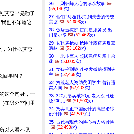
26. 二则鼓舞人心的孝亲故事
🖼️
(
55,146
次)
见艾忠平晃动了
27. 他们帮我们找寻到失去的传统
美德
🖼️
(
54,686
次)
。我也不知道这
28. 饭店当掩护 进门是服务员 出
门是小偷
🖼️
(
53,462
次)
29. 女孩遇抢劫 抢匪吐露遭遇反获
赠款
🖼️
(
53,102
次)
么，为什么艾忠
30. 一米小巨人 照顾患病母亲十余
载
🖼️
(
53,099
次)
31. 女孩捡到钱 连夜发微信找到失
主
🖼️
(
52,468
次)
回事啊？

32. 拾荒老人资助贫困学生 善行遗
留人间
🖼️
(
52,402
次)
的这个肉身，一
33. 220元枣卖成20元 老人次日送
还200元
🖼️
(
51,500
次)
（在另外空间里
34. 想卖真正中国设计的高定婚纱
设计师
🖼️
(
41,597
次)
35. 古代与现代的换心与人格转换
🖼️
(
32,493
次)
所以人看不见