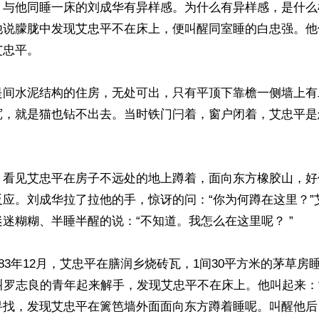
，与他同睡一床的刘成华有异样感。为什么有异样感，是什么
他说朦胧中发现艾忠平不在床上，便叫醒同室睡的白忠强。他
忠平。

是间水泥结构的住房，无处可出，只有平顶下靠檐一侧墙上有
宽，就是猫也钻不出去。当时铁门闩着，窗户闭着，艾忠平是
，看见艾忠平在房子不远处的地上蹲着，面向东方橡胶山，好
反应。刘成华拉了拉他的手，惊讶的问：“你为何蹲在这里？”
迷糊糊、半睡半醒的说：“不知道。我怎么在这里呢？ ”

983年12月，艾忠平在膳润乡烧砖瓦，1间30平方米的茅草房
叫罗志良的青年起来解手，发现艾忠平不在床上。他叫起来：
寻找，发现艾忠平在篱笆墙外面面向东方蹲着睡呢。叫醒他后