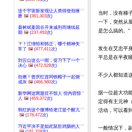
这个宇宙新发现让人类得使劲琢
当时，没有梯
磨
🖼️
(
361,303
次)
一下，突然从
聂树斌案因谷开来减刑而继续延
是怎么搞的。”

期
🖼️
(
237,493
次)
？！江绵恒和韩正，哪个精神失
发生在艾忠平
常了
🖼️
(
477,411
次)
平总是在半夜睡
刘云山这么一闹，促习下了一个
决心
🖼️
(
472,928
次)
不少人都知道这
自燃！曾庆红连同铁帽子一起烧
成灰
🖼️
(
466,980
次)
据一位超大功
新华网这两题目不惊人 但内容惊
人
🖼️
(
459,372
次)
定得有主元神
韩红的这个微博给老江提个醒儿
活动，可以看到
🖼️
(
178,472
次)
习近平决不是如此鼠肚鸡肠的人
一般情况下，
🖼️
(
181,324
次)