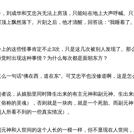
子，刘成华和艾忠兴无法上房顶，只能站在地上大声呼喊。只
屋顶上飘然落下。片刻之后，他才清醒，回答说：“我睡着了
身上的这些怪事肯定不止3次，只是这几次被别人发现了。那
觉时出现这种事情？为什么每次都是面朝东方？

么一句话“佛在西，道在东”。可艾忠平也没修道啊，这是怎么
能者说，从娘胎里同时降生出来的有主元神和副元神。生出来
（俗称的灵魂），否则就是一块肉，就是一个死胎。而副元神
人所看不到的一些真实情况）。

副元神和人世间的这个人长的一模一样，但不显现在人世间，