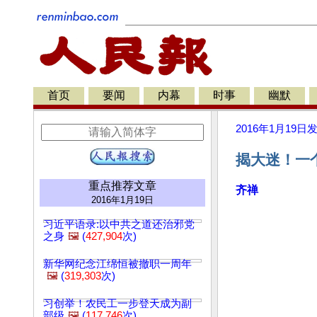
首页
要闻
内幕
时事
幽默
2016年1月19日
揭大迷！一
重点推荐文章
齐禅
2016年1月19日
习近平语录:以中共之道还治邪党
之身
🖼️
(
427,904
次)
新华网纪念江绵恒被撤职一周年
🖼️
(
319,303
次)
习创举！农民工一步登天成为副
部级
🖼️
(
117,746
次)