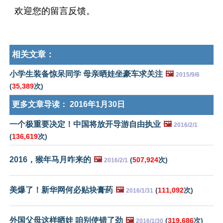
欢迎您的留言反馈。
相关文章：
小学生装备惊呆同学 母亲晒娃坐豪车求关注
🖼️
2015/9/6
(
35,389
次)
更多文章导读：
2016年1月30日
一个极重要决定！中国将放开导游自由执业
🖼️
2016/2/1
(
136,619
次)
2016，猴年马月咋来的
🖼️
(
507,924
次)
2016/2/1
美爆了！新华网何必贴块膏药
🖼️
(
111,092
次)
2016/1/31
外国父母这样晒娃 咱别使错了劲
🖼️
(
319,686
次)
2016/1/30