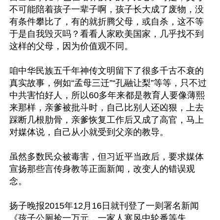
不可能陪着孩子一辈子啊，孩子长大成了废物，没
有条件攀比了，有的就折腾父母，或自杀，这不等
于是自我毁灭吗？看看人家欧美国家，几乎找不到
这样的父母，因为价值观不同。

咱中华民族五千年神传文明留下了很多千古不衰的
真实故事，例如“孟母三迁”“孔融让梨”等等，只不过
中共害怕好人，所以60多年来都是教育人要像薄熙
来那样，亲爹被批斗时，自己比别人还凶狠，上去
踩断几根肋骨，亲爹恢复工作后又成了高官，马上
对媒体说，自己从小就受到父亲的教导。

虽然多数民众被毒害，但习近平当政后，要求媒体
宣扬那些言传身教等正面新闻，改变人的错误观
念。

扬子晚报2015年12月16日就刊登了一则署名新闻
《孩子公厕捡一万元，一家人寒风中轮番等失