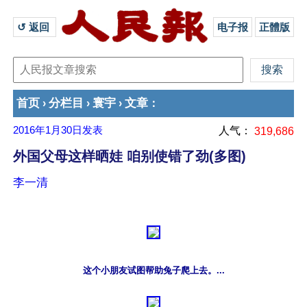
↺ 返回 
电子报
正體版
首页
分栏目
寰宇
文章
›
›
›
：
2016年1月30日
发表
人气：
319,686
外国父母这样晒娃 咱别使错了劲(多图)
李一清
这个小朋友试图帮助兔子爬上去。...