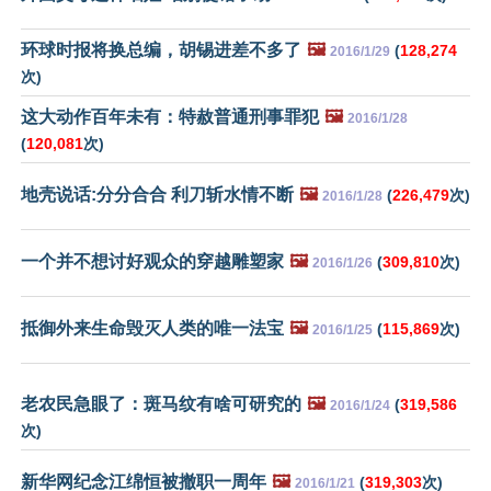
环球时报将换总编，胡锡进差不多了
🖼️
(
128,274
2016/1/29
次)
这大动作百年未有：特赦普通刑事罪犯
🖼️
2016/1/28
(
120,081
次)
地壳说话:分分合合 利刀斩水情不断
🖼️
(
226,479
次)
2016/1/28
一个并不想讨好观众的穿越雕塑家
🖼️
(
309,810
次)
2016/1/26
抵御外来生命毁灭人类的唯一法宝
🖼️
(
115,869
次)
2016/1/25
老农民急眼了：斑马纹有啥可研究的
🖼️
(
319,586
2016/1/24
次)
新华网纪念江绵恒被撤职一周年
🖼️
(
319,303
次)
2016/1/21