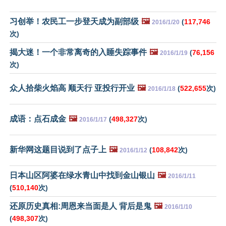
习创举！农民工一步登天成为副部级
🖼️
(
117,746
2016/1/20
次)
揭大迷！一个非常离奇的入睡失踪事件
🖼️
(
76,156
2016/1/19
次)
众人拾柴火焰高 顺天行 亚投行开业
🖼️
(
522,655
次)
2016/1/18
成语：点石成金
🖼️
(
498,327
次)
2016/1/17
新华网这题目说到了点子上
🖼️
(
108,842
次)
2016/1/12
日本山区阿婆在绿水青山中找到金山银山
🖼️
2016/1/11
(
510,140
次)
还原历史真相:周恩来当面是人 背后是鬼
🖼️
2016/1/10
(
498,307
次)