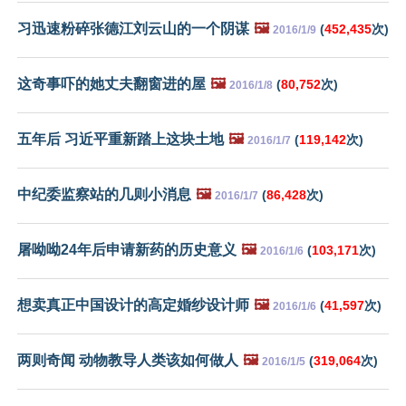
习迅速粉碎张德江刘云山的一个阴谋
🖼️
(
452,435
次)
2016/1/9
这奇事吓的她丈夫翻窗进的屋
🖼️
(
80,752
次)
2016/1/8
五年后 习近平重新踏上这块土地
🖼️
(
119,142
次)
2016/1/7
中纪委监察站的几则小消息
🖼️
(
86,428
次)
2016/1/7
屠呦呦24年后申请新药的历史意义
🖼️
(
103,171
次)
2016/1/6
想卖真正中国设计的高定婚纱设计师
🖼️
(
41,597
次)
2016/1/6
两则奇闻 动物教导人类该如何做人
🖼️
(
319,064
次)
2016/1/5