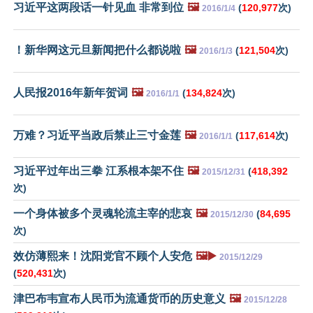
习近平这两段话一针见血 非常到位
🖼️
(
120,977
次)
2016/1/4
！新华网这元旦新闻把什么都说啦
🖼️
(
121,504
次)
2016/1/3
人民报2016年新年贺词
🖼️
(
134,824
次)
2016/1/1
万难？习近平当政后禁止三寸金莲
🖼️
(
117,614
次)
2016/1/1
习近平过年出三拳 江系根本架不住
🖼️
(
418,392
2015/12/31
次)
一个身体被多个灵魂轮流主宰的悲哀
🖼️
(
84,695
2015/12/30
次)
效仿薄熙来！沈阳党官不顾个人安危
🖼️▶️
2015/12/29
(
520,431
次)
津巴布韦宣布人民币为流通货币的历史意义
🖼️
2015/12/28