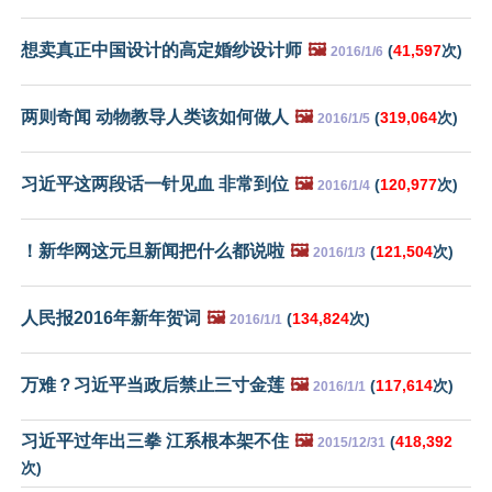
想卖真正中国设计的高定婚纱设计师
🖼️
(
41,597
次)
2016/1/6
两则奇闻 动物教导人类该如何做人
🖼️
(
319,064
次)
2016/1/5
习近平这两段话一针见血 非常到位
🖼️
(
120,977
次)
2016/1/4
！新华网这元旦新闻把什么都说啦
🖼️
(
121,504
次)
2016/1/3
人民报2016年新年贺词
🖼️
(
134,824
次)
2016/1/1
万难？习近平当政后禁止三寸金莲
🖼️
(
117,614
次)
2016/1/1
习近平过年出三拳 江系根本架不住
🖼️
(
418,392
2015/12/31
次)