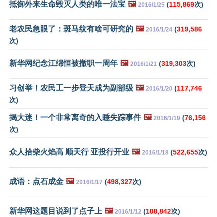
抵御外来生命毁灭人类的唯一法宝
🖼️
(
115,869
次)
2016/1/25
老农民急眼了：斑马纹有啥可研究的
🖼️
(
319,586
2016/1/24
次)
新华网纪念江绵恒被撤职一周年
🖼️
(
319,303
次)
2016/1/21
习创举！农民工一步登天成为副部级
🖼️
(
117,746
2016/1/20
次)
揭大迷！一个非常离奇的入睡失踪事件
🖼️
(
76,156
2016/1/19
次)
众人拾柴火焰高 顺天行 亚投行开业
🖼️
(
522,655
次)
2016/1/18
成语：点石成金
🖼️
(
498,327
次)
2016/1/17
新华网这题目说到了点子上
🖼️
(
108,842
次)
2016/1/12