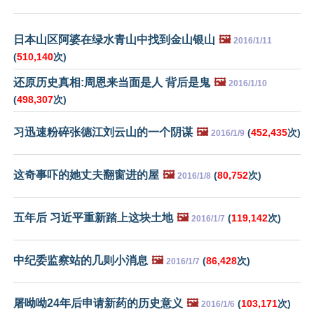
日本山区阿婆在绿水青山中找到金山银山
🖼️
2016/1/11
(
510,140
次)
还原历史真相:周恩来当面是人 背后是鬼
🖼️
2016/1/10
(
498,307
次)
习迅速粉碎张德江刘云山的一个阴谋
🖼️
(
452,435
次)
2016/1/9
这奇事吓的她丈夫翻窗进的屋
🖼️
(
80,752
次)
2016/1/8
五年后 习近平重新踏上这块土地
🖼️
(
119,142
次)
2016/1/7
中纪委监察站的几则小消息
🖼️
(
86,428
次)
2016/1/7
屠呦呦24年后申请新药的历史意义
🖼️
(
103,171
次)
2016/1/6