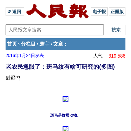
↺ 返回 
电子报
正體版
首页
分栏目
寰宇
文章
›
›
›
：
2016年1月24日
发表
人气：
319,586
老农民急眼了：斑马纹有啥可研究的(多图)
尉迟鸣
斑马是群居动物。