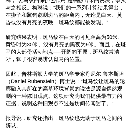
释，“斑马纹的保护色作用”是构想出来的说法，事实
与之相反。梅琳说：“我们的一系列计算结果得出，
在狮子和鬣狗窥测斑马的距离内，无论是白天、黄
昏或没有月亮的夜晚，斑马纹都能被发现。”

研究结果表明，斑马纹在白天的可见距离为50米、
黄昏时为30米、没有月亮的黑夜为9米。而且，在斑
马的大部份活动地点──开阔的平原，斑马纹常清
晰，狮子很容易辨认斑马的位置。

因此，普林斯顿大学的斑马学专家丹尼尔·鲁本斯坦
（Daniel Rubenstein）博士说：“斑马纹让斑马的轮
廓融入其所在的高草环境背景的说法是源自偶然观
测的一种陈旧观点。这项研究为我们提供最有力的
证据，说明这种旧观点不过是坊间传闻罢了。”

报导说，研究还指出，斑马纹也无助于斑马之间的
辨认。
