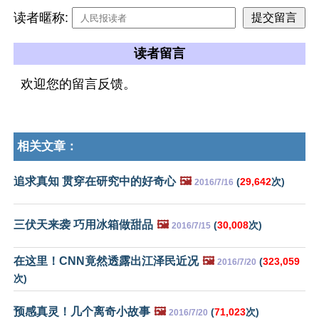
读者暱称:
读者留言
欢迎您的留言反馈。
相关文章：
追求真知 贯穿在研究中的好奇心
🖼️
(
29,642
次)
2016/7/16
三伏天来袭 巧用冰箱做甜品
🖼️
(
30,008
次)
2016/7/15
在这里！CNN竟然透露出江泽民近况
🖼️
(
323,059
2016/7/20
次)
预感真灵！几个离奇小故事
🖼️
(
71,023
次)
2016/7/20