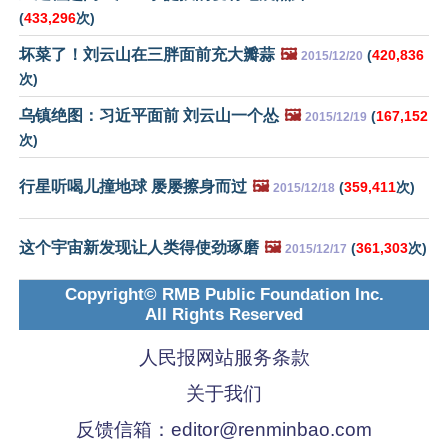
(
433,296
次)
坏菜了！刘云山在三胖面前充大瓣蒜
🖼️
(
420,836
2015/12/20
次)
乌镇绝图：习近平面前 刘云山一个怂
🖼️
(
167,152
2015/12/19
次)
行星听喝儿撞地球 屡屡擦身而过
🖼️
(
359,411
次)
2015/12/18
这个宇宙新发现让人类得使劲琢磨
🖼️
(
361,303
次)
2015/12/17
Copyright© RMB Public Foundation Inc.
All Rights Reserved
人民报网站服务条款
关于我们
反馈信箱：
editor@renminbao.com