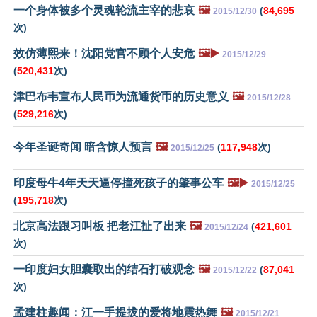
一个身体被多个灵魂轮流主宰的悲哀
🖼️
(
84,695
2015/12/30
次)
效仿薄熙来！沈阳党官不顾个人安危
🖼️▶️
2015/12/29
(
520,431
次)
津巴布韦宣布人民币为流通货币的历史意义
🖼️
2015/12/28
(
529,216
次)
今年圣诞奇闻 暗含惊人预言
🖼️
(
117,948
次)
2015/12/25
印度母牛4年天天逼停撞死孩子的肇事公车
🖼️▶️
2015/12/25
(
195,718
次)
北京高法跟习叫板 把老江扯了出来
🖼️
(
421,601
2015/12/24
次)
一印度妇女胆囊取出的结石打破观念
🖼️
(
87,041
2015/12/22
次)
孟建柱趣闻：江一手提拔的爱将地震热舞
🖼️
2015/12/21