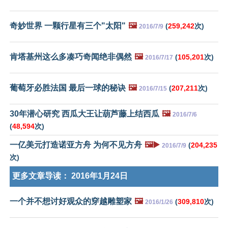
奇妙世界 一颗行星有三个"太阳"
🖼️
(
259,242
次)
2016/7/9
肯塔基州这么多凑巧奇闻绝非偶然
🖼️
(
105,201
次)
2016/7/17
葡萄牙必胜法国 最后一球的秘诀
🖼️
(
207,211
次)
2016/7/15
30年潜心研究 西瓜大王让葫芦藤上结西瓜
🖼️
2016/7/6
(
48,594
次)
一亿美元打造诺亚方舟 为何不见方舟
🖼️▶️
(
204,235
2016/7/9
次)
更多文章导读：
2016年1月24日
一个并不想讨好观众的穿越雕塑家
🖼️
(
309,810
次)
2016/1/26