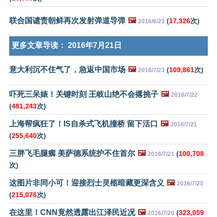
联合国谴责朝鲜再次发射弹道导弹
🖼️
(
17,326
次)
2016/6/23
更多文章导读：
2016年7月21日
意大利沉不住气了，急返中国市场
🖼️
(
109,861
次)
2016/7/23
吓死三呆婊！关键时刻 王岐山绝不会撂挑子
🖼️
2016/7/22
(
481,243
次)
上海帮疯狂了！IS自杀式飞机撞桥 留下活口
🖼️
2016/7/21
(
255,640
次)
三胖飞毛腿瘸 美萨德系统护不住首尔
🖼️
(
100,708
2016/7/21
次)
这图片非同小可！迎接烈士灵柩暗藏更深含义
🖼️
2016/7/20
(
215,076
次)
在这里！CNN竟然透露出江泽民近况
🖼️
(
323,059
2016/7/20