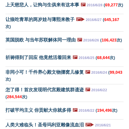
上天慈悲人，让狗与生俱来有这本事
🖼️
(
69,277
次)
2016/6/28
让狼吃青草的两岁娃与薄熙来教子
🖼️▶️
(
645,167
2016/6/27
次)
英国脱欧 与当年苏联解体同一理由
🖼️
(
106,423
次)
2016/6/26
祈祷得到了回应 他竟然活着回来
🖼️
(
68,644
次)
2016/6/25
非同小可！千件养心殿文物挪窝儿修复
🖼️
(
99,043
2016/6/24
次)
怎了得！首次发现明代宫殿建筑群遗迹
🖼️
2016/6/22
(
284,544
次)
打破平均主义 你贡献大你就多得
🖼️
(
194,496
次)
2016/6/22
人类大难临头！圣母玛利亚雕像流血泪
🖼️▶️
2016/6/21