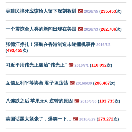
吴建民撞死应该给人留下深刻教训
🖼️
(
235,453
次)
2016/7/5
一个震惊全人类的新闻出现在美国
🖼️
(
262,706
次)
2016/7/3
张德江挣扎！深航在香港制造未遂撞机事件
2016/7/2
(
493,455
次)
习近平用伟光正痛治"伟光正"
🖼️
(
110,052
次)
2016/7/1
互信互利平等协商 君子坦荡荡
🖼️
(
206,487
次)
2016/6/30
八连跌之后 苹果无可逆转的原因
🖼️
(
103,733
次)
2016/6/30
英国话题太紧张了，爆笑一下…
🖼️
(
279,272
次)
2016/6/29