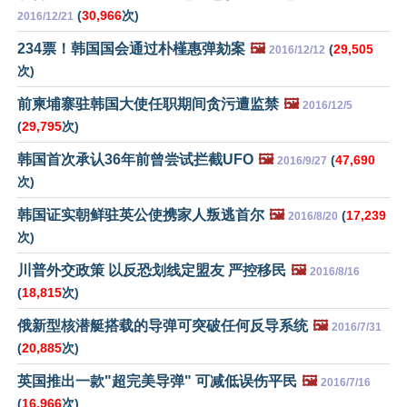
(
30,966
次)
2016/12/21
234票！韩国国会通过朴槿惠弹劾案
🖼️
(
29,505
2016/12/12
次)
前柬埔寨驻韩国大使任职期间贪污遭监禁
🖼️
2016/12/5
(
29,795
次)
韩国首次承认36年前曾尝试拦截UFO
🖼️
(
47,690
2016/9/27
次)
韩国证实朝鲜驻英公使携家人叛逃首尔
🖼️
(
17,239
2016/8/20
次)
川普外交政策 以反恐划线定盟友 严控移民
🖼️
2016/8/16
(
18,815
次)
俄新型核潜艇搭载的导弹可突破任何反导系统
🖼️
2016/7/31
(
20,885
次)
英国推出一款"超完美导弹" 可减低误伤平民
🖼️
2016/7/16
(
16,966
次)