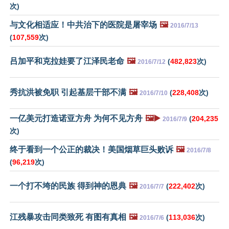
次)
与文化相适应！中共治下的医院是屠宰场
🖼️
2016/7/13
(
107,559
次)
吕加平和克拉娃要了江泽民老命
🖼️
(
482,823
次)
2016/7/12
秀抗洪被免职 引起基层干部不满
🖼️
(
228,408
次)
2016/7/10
一亿美元打造诺亚方舟 为何不见方舟
🖼️▶️
(
204,235
2016/7/9
次)
终于看到一个公正的裁决！美国烟草巨头败诉
🖼️
2016/7/8
(
96,219
次)
一个打不垮的民族 得到神的恩典
🖼️
(
222,402
次)
2016/7/7
江残暴攻击同类致死 有图有真相
🖼️
(
113,036
次)
2016/7/6