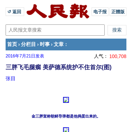
↺ 返回 
电子报
正體版
首页
分栏目
时事
文章
›
›
›
：
2016年7月21日
发表
人气：
100,708
三胖飞毛腿瘸 美萨德系统护不住首尔(图)
张目
金三胖宣称朝鲜导弹都是他捣蛋出来的。