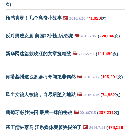
次)
预感真灵！几个离奇小故事
🖼️
(
71,023
次)
2016/7/20
反对男进女厕 美国22州起诉总统
🖼️
(
224,046
次)
2016/7/19
新华网这篇鼓吹江的文章挺精致
🖼️
(
111,486
次)
2016/7/18
肯塔基州这么多凑巧奇闻绝非偶然
🖼️
(
105,201
次)
2016/7/17
风尘女骗人被骗，自尽后堕入地狱
🖼️
(
74,852
次)
2016/7/16
葡萄牙必胜法国 最后一球的秘诀
🖼️
(
207,211
次)
2016/7/15
帮王儒林落马 江系媒体哭爹哭糊涂了
🖼️
(
478,536
2016/7/14