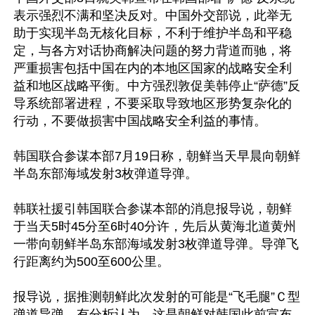
表示强烈不满和坚决反对。中国外交部说，此举无
助于实现半岛无核化目标，不利于维护半岛和平稳
定，与各方对话协商解决问题的努力背道而驰，将
严重损害包括中国在内的本地区国家的战略安全利
益和地区战略平衡。中方强烈敦促美韩停止“萨德”反
导系统部署进程，不要采取导致地区形势复杂化的
行动，不要做损害中国战略安全利益的事情。

韩国联合参谋本部7月19日称，朝鲜当天早晨向朝鲜
半岛东部海域发射3枚弹道导弹。

韩联社援引韩国联合参谋本部的消息报导说，朝鲜
于当天5时45分至6时40分许，先后从黄海北道黄州
一带向朝鲜半岛东部海域发射3枚弹道导弹。导弹飞
行距离约为500至600公里。

报导说，据推测朝鲜此次发射的可能是“飞毛腿”Ｃ型
弹道导弹。有分析认为，这是朝鲜对韩国此前宣布