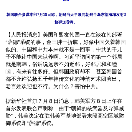
韩国联合参谋本部7月19日称，朝鲜当天早晨向朝鲜半岛东部海域发射3
枚弹道导弹。
【人民报消息】美国和盟友韩国一直在谈在韩部署
“萨德”系统的事，金三胖一折腾，好像中国欠着韩国
似的。中国和中共本来就不是一回事，中共的干儿
子不能让中国来认养啊。习近平访问的第一个邻居
就是南韩，俗话说远亲不如近邻，好邻居和和睦
睦，有来有往多好。但韩国政府却不。甚至韩国首
都不允许弘扬五千年神传文化的神韵艺术团演出，
老百姓欢迎也不行。为什么？害怕中共。

据新华社首尔７月８日消息，韩美军方８日上午在
首尔发表联合声明称，由于“朝鲜的核武器及导弹威
胁”，韩美决定在驻韩美军基地部署末段高空区域防
御系统即“萨德”系统。
