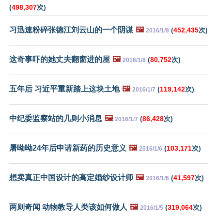
(
498,307
次)
习迅速粉碎张德江刘云山的一个阴谋
🖼️
(
452,435
次)
2016/1/9
这奇事吓的她丈夫翻窗进的屋
🖼️
(
80,752
次)
2016/1/8
五年后 习近平重新踏上这块土地
🖼️
(
119,142
次)
2016/1/7
中纪委监察站的几则小消息
🖼️
(
86,428
次)
2016/1/7
屠呦呦24年后申请新药的历史意义
🖼️
(
103,171
次)
2016/1/6
想卖真正中国设计的高定婚纱设计师
🖼️
(
41,597
次)
2016/1/6
两则奇闻 动物教导人类该如何做人
🖼️
(
319,064
次)
2016/1/5