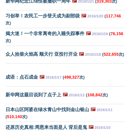
新华网纪念江绵恒被撤职一周年
🖼️
(
319,303
次)
2016/1/21
习创举！农民工一步登天成为副部级
🖼️
(
117,746
2016/1/20
次)
揭大迷！一个非常离奇的入睡失踪事件
🖼️
(
76,156
2016/1/19
次)
众人拾柴火焰高 顺天行 亚投行开业
🖼️
(
522,655
次)
2016/1/18
成语：点石成金
🖼️
(
498,327
次)
2016/1/17
新华网这题目说到了点子上
🖼️
(
108,842
次)
2016/1/12
日本山区阿婆在绿水青山中找到金山银山
🖼️
2016/1/11
(
510,140
次)
还原历史真相:周恩来当面是人 背后是鬼
🖼️
2016/1/10