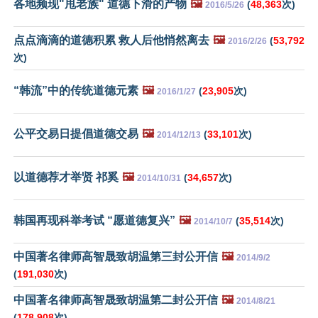
各地频现"甩老族" 道德下滑的产物
🖼️
(
48,363
次)
2016/5/26
点点滴滴的道德积累 救人后他悄然离去
🖼️
(
53,792
2016/2/26
次)
“韩流”中的传统道德元素
🖼️
(
23,905
次)
2016/1/27
公平交易日提倡道德交易
🖼️
(
33,101
次)
2014/12/13
以道德荐才举贤 祁奚
🖼️
(
34,657
次)
2014/10/31
韩国再现科举考试 “愿道德复兴”
🖼️
(
35,514
次)
2014/10/7
中国著名律师高智晟致胡温第三封公开信
🖼️
2014/9/2
(
191,030
次)
中国著名律师高智晟致胡温第二封公开信
🖼️
2014/8/21
(
178,908
次)