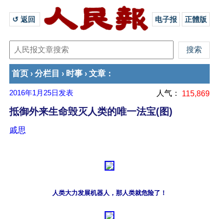
↺ 返回 
电子报
正體版
首页
分栏目
时事
文章
›
›
›
：
2016年1月25日
发表
人气：
115,869
抵御外来生命毁灭人类的唯一法宝(图)
戚思
人类大力发展机器人，那人类就危险了！