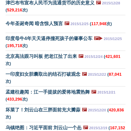
津巴布韦宣布人民币为流通货币的历史意义
🖼️
2015/12/28
(
529,216
次)
今年圣诞奇闻 暗含惊人预言
🖼️
(
117,948
次)
2015/12/25
印度母牛4年天天逼停撞死孩子的肇事公车
🖼️▶️
2015/12/25
(
195,718
次)
北京高法跟习叫板 把老江扯了出来
🖼️
(
421,601
2015/12/24
次)
一印度妇女胆囊取出的结石打破观念
🖼️
(
87,041
2015/12/22
次)
孟建柱趣闻：江一手提拔的爱将地震热舞
🖼️
2015/12/21
(
433,296
次)
坏菜了！刘云山在三胖面前充大瓣蒜
🖼️
(
420,836
2015/12/20
次)
乌镇绝图：习近平面前 刘云山一个怂
🖼️
(
167,152
2015/12/19