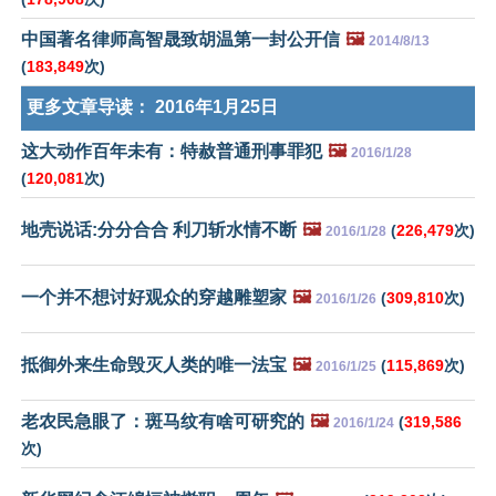
中国著名律师高智晟致胡温第一封公开信
🖼️
2014/8/13
(
183,849
次)
更多文章导读：
2016年1月25日
这大动作百年未有：特赦普通刑事罪犯
🖼️
2016/1/28
(
120,081
次)
地壳说话:分分合合 利刀斩水情不断
🖼️
(
226,479
次)
2016/1/28
一个并不想讨好观众的穿越雕塑家
🖼️
(
309,810
次)
2016/1/26
抵御外来生命毁灭人类的唯一法宝
🖼️
(
115,869
次)
2016/1/25
老农民急眼了：斑马纹有啥可研究的
🖼️
(
319,586
2016/1/24
次)