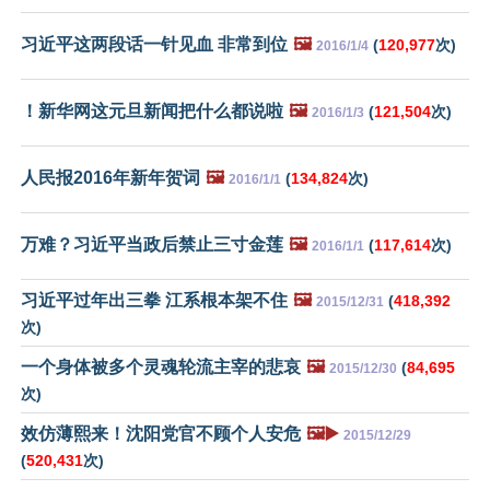
习近平这两段话一针见血 非常到位
🖼️
(
120,977
次)
2016/1/4
！新华网这元旦新闻把什么都说啦
🖼️
(
121,504
次)
2016/1/3
人民报2016年新年贺词
🖼️
(
134,824
次)
2016/1/1
万难？习近平当政后禁止三寸金莲
🖼️
(
117,614
次)
2016/1/1
习近平过年出三拳 江系根本架不住
🖼️
(
418,392
2015/12/31
次)
一个身体被多个灵魂轮流主宰的悲哀
🖼️
(
84,695
2015/12/30
次)
效仿薄熙来！沈阳党官不顾个人安危
🖼️▶️
2015/12/29
(
520,431
次)