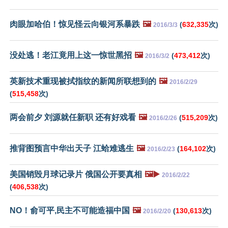
肉眼加哈伯！惊见怪云向银河系暴跌
🖼️
(
632,335
次)
2016/3/3
没处逃！老江竟用上这一惊世黑招
🖼️
(
473,412
次)
2016/3/2
英新技术重现被拭指纹的新闻所联想到的
🖼️
2016/2/29
(
515,458
次)
两会前夕 刘源就任新职 还有好戏看
🖼️
(
515,209
次)
2016/2/26
推背图预言中华出天子 江蛤难逃生
🖼️
(
164,102
次)
2016/2/23
美国销毁月球记录片 俄国公开要真相
🖼️▶️
2016/2/22
(
406,538
次)
NO！俞可平,民主不可能造福中国
🖼️
(
130,613
次)
2016/2/20