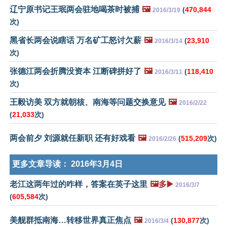
辽宁原书记王珉两会驻地喝茶时被捕
🖼️
(
470,844
2016/3/19
次)
黑省长两会说瞎话 万名矿工怒讨欠薪
🖼️
(
23,910
2016/3/14
次)
张德江两会折腾没资本 江断碑拼好了
🖼️
(
118,410
2016/3/11
次)
王毅访美 双方就朝核、南海等问题交换意见
🖼️
2016/2/22
(
21,033
次)
两会前夕 刘源就任新职 还有好戏看
🖼️
(
515,209
次)
2016/2/26
更多文章导读：
2016年3月4日
老江这两年过的咋样，答案在英子这里
🖼️多▶️
2016/3/7
(
605,584
次)
美舰群抵南海…转移世界真正焦点
🖼️
(
130,877
次)
2016/3/4