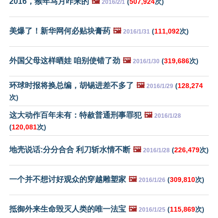
2016，猴年马月咋来的
🖼️
(
507,924
次)
2016/2/1
美爆了！新华网何必贴块膏药
🖼️
(
111,092
次)
2016/1/31
外国父母这样晒娃 咱别使错了劲
🖼️
(
319,686
次)
2016/1/30
环球时报将换总编，胡锡进差不多了
🖼️
(
128,274
2016/1/29
次)
这大动作百年未有：特赦普通刑事罪犯
🖼️
2016/1/28
(
120,081
次)
地壳说话:分分合合 利刀斩水情不断
🖼️
(
226,479
次)
2016/1/28
一个并不想讨好观众的穿越雕塑家
🖼️
(
309,810
次)
2016/1/26
抵御外来生命毁灭人类的唯一法宝
🖼️
(
115,869
次)
2016/1/25