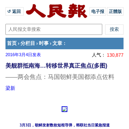
↺ 返回 
电子报
正體版
首页
分栏目
时事
文章
›
›
›
：
2016年3月4日
发表
人气：
130,877
美舰群抵南海…转移世界真正焦点(多图)
——两会焦点：马国朝鲜美国都添点佐料
梁新
3月3日，朝鲜发射数枚短程导弹，韩联社当日紧急报道
