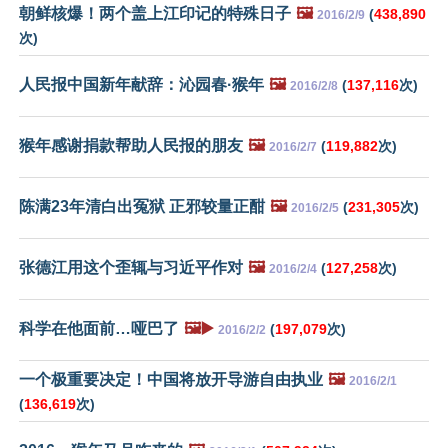
朝鲜核爆！两个盖上江印记的特殊日子
🖼️
(
438,890
2016/2/9
次)
人民报中国新年献辞：沁园春·猴年
🖼️
(
137,116
次)
2016/2/8
猴年感谢捐款帮助人民报的朋友
🖼️
(
119,882
次)
2016/2/7
陈满23年清白出冤狱 正邪较量正酣
🖼️
(
231,305
次)
2016/2/5
张德江用这个歪辄与习近平作对
🖼️
(
127,258
次)
2016/2/4
科学在他面前…哑巴了
🖼️▶️
(
197,079
次)
2016/2/2
一个极重要决定！中国将放开导游自由执业
🖼️
2016/2/1
(
136,619
次)