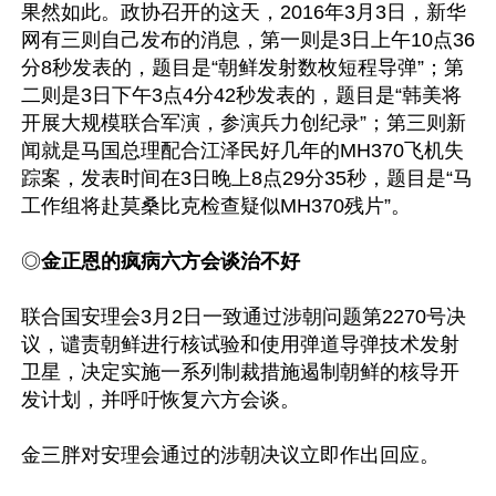
果然如此。政协召开的这天，2016年3月3日，新华
网有三则自己发布的消息，第一则是3日上午10点36
分8秒发表的，题目是“朝鲜发射数枚短程导弹”；第
二则是3日下午3点4分42秒发表的，题目是“韩美将
开展大规模联合军演，参演兵力创纪录”；第三则新
闻就是马国总理配合江泽民好几年的MH370飞机失
踪案，发表时间在3日晚上8点29分35秒，题目是“马
工作组将赴莫桑比克检查疑似MH370残片”。

◎
金正恩的疯病六方会谈治不好
联合国安理会3月2日一致通过涉朝问题第2270号决
议，谴责朝鲜进行核试验和使用弹道导弹技术发射
卫星，决定实施一系列制裁措施遏制朝鲜的核导开
发计划，并呼吁恢复六方会谈。

金三胖对安理会通过的涉朝决议立即作出回应。
