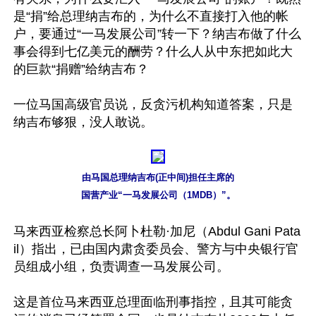
是“捐”给总理纳吉布的，为什么不直接打入他的帐
户，要通过“一马发展公司”转一下？纳吉布做了什么
事会得到七亿美元的酬劳？什么人从中东把如此大
的巨款“捐赠”给纳吉布？

一位马国高级官员说，反贪污机构知道答案，只是
纳吉布够狠，没人敢说。

由马国总理纳吉布(正中间)担任主席的

国营产业“一马发展公司（1MDB）”。
马来西亚检察总长阿卜杜勒·加尼（Abdul Gani Pata
il）指出，已由国内肃贪委员会、警方与中央银行官
员组成小组，负责调查一马发展公司。

这是首位马来西亚总理面临刑事指控，且其可能贪