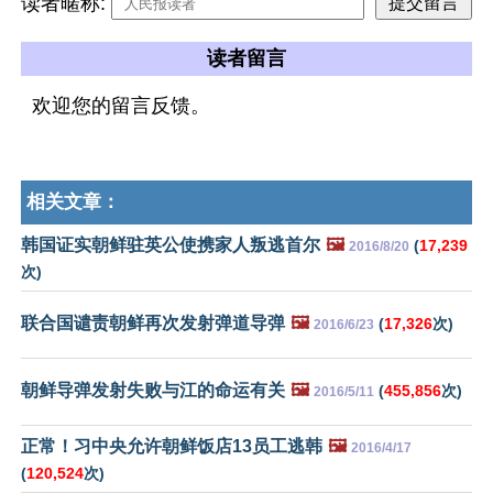
读者暱称:
读者留言
欢迎您的留言反馈。
相关文章：
韩国证实朝鲜驻英公使携家人叛逃首尔
🖼️
(
17,239
2016/8/20
次)
联合国谴责朝鲜再次发射弹道导弹
🖼️
(
17,326
次)
2016/6/23
朝鲜导弹发射失败与江的命运有关
🖼️
(
455,856
次)
2016/5/11
正常！习中央允许朝鲜饭店13员工逃韩
🖼️
2016/4/17
(
120,524
次)