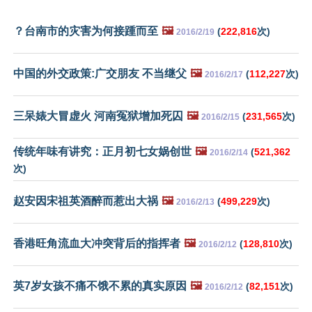
？台南市的灾害为何接踵而至
🖼️
(
222,816
次)
2016/2/19
中国的外交政策:广交朋友 不当继父
🖼️
(
112,227
次)
2016/2/17
三呆婊大冒虚火 河南冤狱增加死囚
🖼️
(
231,565
次)
2016/2/15
传统年味有讲究：正月初七女娲创世
🖼️
(
521,362
2016/2/14
次)
赵安因宋祖英酒醉而惹出大祸
🖼️
(
499,229
次)
2016/2/13
香港旺角流血大冲突背后的指挥者
🖼️
(
128,810
次)
2016/2/12
英7岁女孩不痛不饿不累的真实原因
🖼️
(
82,151
次)
2016/2/12