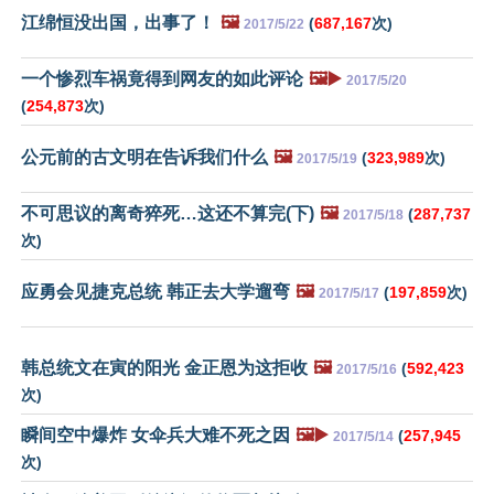
江绵恒没出国，出事了！
🖼️
(
687,167
次)
2017/5/22
一个惨烈车祸竟得到网友的如此评论
🖼️▶️
2017/5/20
(
254,873
次)
公元前的古文明在告诉我们什么
🖼️
(
323,989
次)
2017/5/19
不可思议的离奇猝死…这还不算完(下)
🖼️
(
287,737
2017/5/18
次)
应勇会见捷克总统 韩正去大学遛弯
🖼️
(
197,859
次)
2017/5/17
韩总统文在寅的阳光 金正恩为这拒收
🖼️
(
592,423
2017/5/16
次)
瞬间空中爆炸 女伞兵大难不死之因
🖼️▶️
(
257,945
2017/5/14
次)