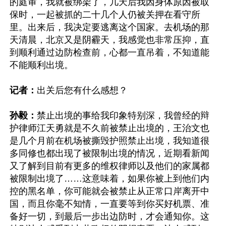
的庭审，我就被绑架了，几天后我因身体原因被取
保时，一起被抓的二十几个人仍被关押在看守所
里。出来后，我决定要逃离这个国家。去机场的那
天清晨，北京又是阴霾天，我感觉也非常压抑，直
到顺利通过边防检查前，心都一直吊着，不知道能
不能顺利出境。

记者：
出关后您有什么感想？

孙毅：
禁止出境的事给我印象特别深，我曾经的辩
护律师江天勇就是不久前被禁止出境的，王治文也
是几个月前在机场被撕毁护照禁止出境，我知道很
多同修也都出现了被限制出境的情况，近期看新闻
又了解到目前有更多的维权律师以及他们的家属都
被限制出境了……这意味着，如果你被上到他们内
控的黑名单，你可能就会被禁止从正常口岸离开中
国，而且你毫不知情，一直要等到你买好机票、准
备好一切，到最后一步出边防时，才会通知你。这