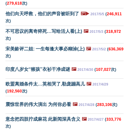
(
279,618
次)
他们向天呼救，他们的声音被听到了
🖼️▶️
(
246,911
2017/5/5
次)
不可思议的离奇猝死…写给活人看(上)
🖼️
(
318,972
2017/5/3
次)
宋美龄评二姐: 一生每逢大事必糊涂(上)
🖼️
(
636,369
2017/5/2
次)
印度八岁女“猴孩”衣衫干净成谜
🖼️
(
107,027
次)
2017/4/30
欧盟离婚条件太…英相哭了,勒庞蹦高儿
🖼️
2017/4/29
(
192,560
次)
震惊世界的伟大演出 为何你必看
🖼️
(
283,106
次)
2017/4/28
意念把四肢拧成麻花 此新闻深具含义
🖼️
(
333,776
2017/4/27
次)