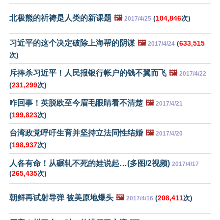
北极熊的祈祷是人类的新课题
🖼️
(
104,846
次)
2017/4/25
习近平的这个决定破除上海帮的阴谋
🖼️
(
633,515
2017/4/24
次)
斥捧杀习近平！人民报银行帐户的钱不翼而飞
🖼️
2017/4/22
(
231,299
次)
咋回事！英脱欧至今眉毛眼睛看不清楚
🖼️
2017/4/21
(
199,823
次)
台湾政党呼吁生育并坚持立法同性结婚
🖼️
2017/4/20
(
198,937
次)
人各有命！从碾轧不死的娃说起…(多图/2视频)
2017/4/17
(
265,435
次)
朝鲜再试射导弹 被美原地爆头
🖼️
(
208,411
次)
2017/4/16