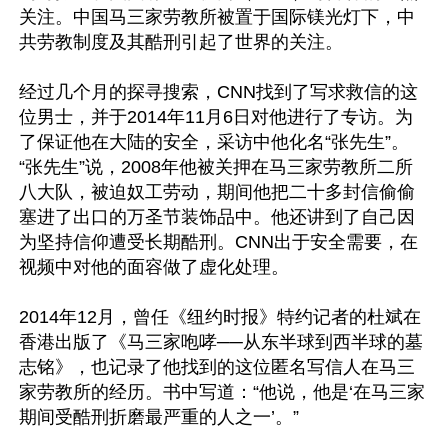
关注。中国马三家劳教所被置于国际镁光灯下，中
共劳教制度及其酷刑引起了世界的关注。

经过几个月的探寻搜索，CNN找到了写求救信的这
位男士，并于2014年11月6日对他进行了专访。为
了保证他在大陆的安全，采访中他化名“张先生”。
“张先生”说，2008年他被关押在马三家劳教所二所
八大队，被迫奴工劳动，期间他把二十多封信偷偷
塞进了出口的万圣节装饰品中。他还讲到了自己因
为坚持信仰遭受长期酷刑。CNN出于安全需要，在
视频中对他的面容做了虚化处理。

2014年12月，曾任《纽约时报》特约记者的杜斌在
香港出版了《马三家咆哮──从东半球到西半球的墓
志铭》，也记录了他找到的这位匿名写信人在马三
家劳教所的经历。书中写道：“他说，他是‘在马三家
期间受酷刑折磨最严重的人之一’。”
