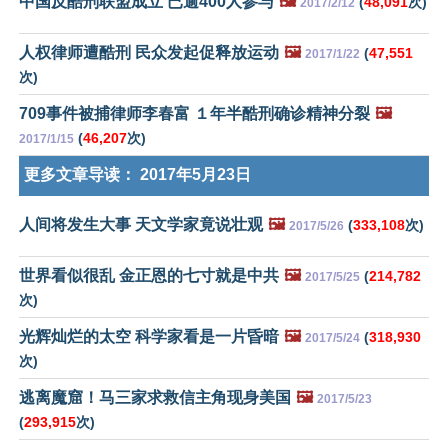
中国反酷刑联盟成立 已逾400人参与
🖼️
(
48,091
次)
2017/2/12
人权律师遭酷刑 民众发起促释放运动
🖼️
(
47,551
2017/1/22
次)
709事件被捕律师李春富 １年半酷刑确诊精神分裂
🖼️
(
46,207
次)
2017/1/15
更多文章导读：
2017年5月23日
人间将发生大事 天文学家竟说壮观
🖼️
(
333,108
次)
2017/5/26
世界看似很乱 金正恩的七寸就是中共
🖼️
(
214,782
2017/5/25
次)
光辉灿烂的太空 科学家看是一片昏暗
🖼️
(
318,930
2017/5/24
次)
逃离魔窟！马三家求救信主角现身美国
🖼️
2017/5/23
(
293,915
次)