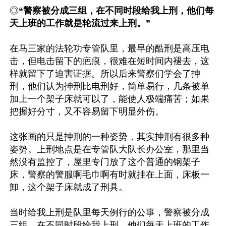
◎
“警察被分成三组，在不同时段给我上刑，他们每
天上班的工作就是轮流过来上刑。”
在马三家的法轮功专管队里，最早的酷刑是高压电
击，但电击留下的疤痕，很难在短时间内褪去，这
样就留下了迫害证据。所以后来警察们学会了抻
刑，他们认为抻刑比电刑好，简单易行，几条被单
加上一个架子床就可以了，能使人极端痛苦；如果
把握好分寸，又不容易留下明显外伤。

这张画的只是抻刑的一种姿势，其实抻刑有很多种
姿势。上刑地点是在专管队大队长办公室，那里当
然没有监控了，屋里专门放了这个普通的钢架子
床，警察的警服啊毛巾啊有时就挂在上面，床板一
卸，这个架子床就成了刑具。

当时给我上刑是队里每天例行的公事，警察被分成
三组，在不同时段给我上刑，他们每天上班的工作