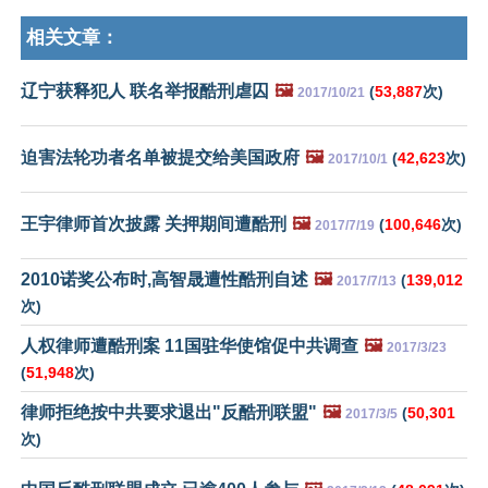
相关文章：
辽宁获释犯人 联名举报酷刑虐囚
🖼️
(
53,887
次)
2017/10/21
迫害法轮功者名单被提交给美国政府
🖼️
(
42,623
次)
2017/10/1
王宇律师首次披露 关押期间遭酷刑
🖼️
(
100,646
次)
2017/7/19
2010诺奖公布时,高智晟遭性酷刑自述
🖼️
(
139,012
2017/7/13
次)
人权律师遭酷刑案 11国驻华使馆促中共调查
🖼️
2017/3/23
(
51,948
次)
律师拒绝按中共要求退出"反酷刑联盟"
🖼️
(
50,301
2017/3/5
次)