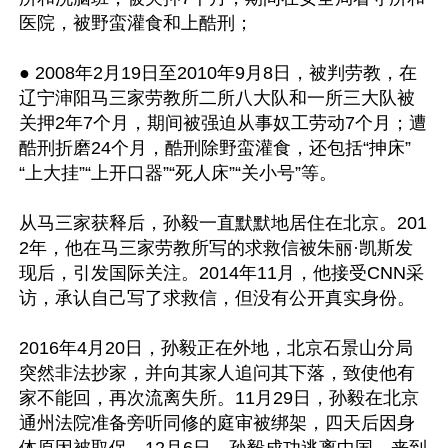
医院，被野蛮灌食和上酷刑；

● 2008年2月19日至2010年9月8日，被判劳教，在
辽宁渖阳马三家劳教所二所八大队和一所三大队被
关押2年7个月，期间被强迫从事奴工劳动7个月；遭
酷刑折磨24个月，酷刑除野蛮灌食，还包括“抻床”
“上大挂”“上开口器”“死人床”“关小号”等。

从马三家获释后，孙毅一直默默地居住在北京。201
2年，他在马三家劳教所写的求救信被朱丽·凯斯发
现后，引发国际关注。2014年11月，他接受CNN采
访，承认自己写了求救信，但没有公开真实身份。

2016年4月20日，孙毅正在外地，北京石景山分局
突然非法抄家，并向其家人追问其下落，致使他有
家不能回，再次流离失所。11月29日，孙毅在北京
通州法院准备旁听同修的庭审被绑架，四天后因身