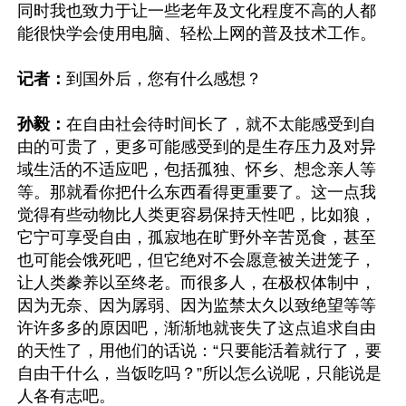
同时我也致力于让一些老年及文化程度不高的人都
能很快学会使用电脑、轻松上网的普及技术工作。

记者：
到国外后，您有什么感想？

孙毅：
在自由社会待时间长了，就不太能感受到自
由的可贵了，更多可能感受到的是生存压力及对异
域生活的不适应吧，包括孤独、怀乡、想念亲人等
等。那就看你把什么东西看得更重要了。这一点我
觉得有些动物比人类更容易保持天性吧，比如狼，
它宁可享受自由，孤寂地在旷野外辛苦觅食，甚至
也可能会饿死吧，但它绝对不会愿意被关进笼子，
让人类豢养以至终老。而很多人，在极权体制中，
因为无奈、因为孱弱、因为监禁太久以致绝望等等
许许多多的原因吧，渐渐地就丧失了这点追求自由
的天性了，用他们的话说：“只要能活着就行了，要
自由干什么，当饭吃吗？”所以怎么说呢，只能说是
人各有志吧。
