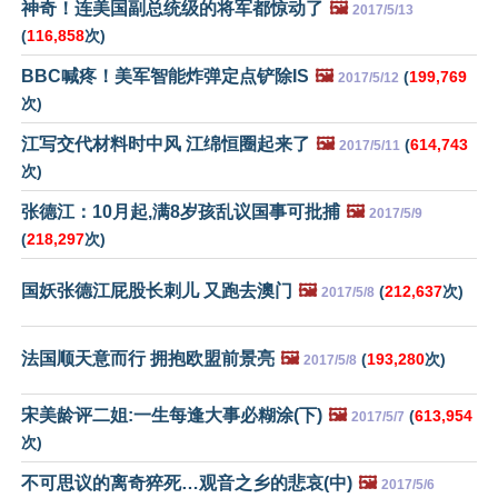
神奇！连美国副总统级的将军都惊动了
🖼️
2017/5/13
(
116,858
次)
BBC喊疼！美军智能炸弹定点铲除IS
🖼️
(
199,769
2017/5/12
次)
江写交代材料时中风 江绵恒圈起来了
🖼️
(
614,743
2017/5/11
次)
张德江：10月起,满8岁孩乱议国事可批捕
🖼️
2017/5/9
(
218,297
次)
国妖张德江屁股长刺儿 又跑去澳门
🖼️
(
212,637
次)
2017/5/8
法国顺天意而行 拥抱欧盟前景亮
🖼️
(
193,280
次)
2017/5/8
宋美龄评二姐:一生每逢大事必糊涂(下)
🖼️
(
613,954
2017/5/7
次)
不可思议的离奇猝死…观音之乡的悲哀(中)
🖼️
2017/5/6