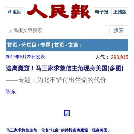
↺ 返回 
电子报
正體版
首页
分栏目
专题
首页
文章
›
›
|
›
：
2017年5月23日
发表
人气：
293,915
逃离魔窟！马三家求救信主角现身美国(多图)
——专题：为此不惜付出生命的代价
陈东
马三家求救信主角、化名“张良”的孙毅逃离魔窟，现身美国。