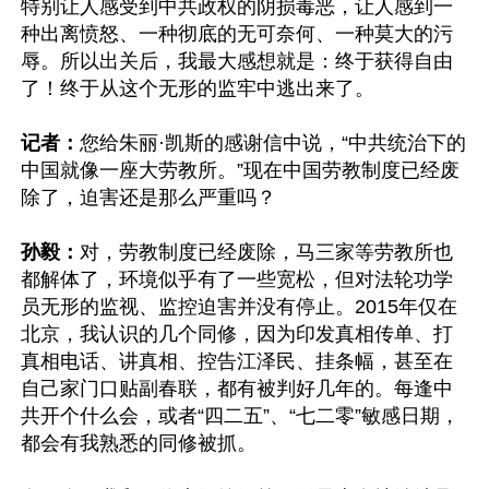
特别让人感受到中共政权的阴损毒恶，让人感到一
种出离愤怒、一种彻底的无可奈何、一种莫大的污
辱。所以出关后，我最大感想就是：终于获得自由
了！终于从这个无形的监牢中逃出来了。

记者：
您给朱丽·凯斯的感谢信中说，“中共统治下的
中国就像一座大劳教所。”现在中国劳教制度已经废
除了，迫害还是那么严重吗？

孙毅：
对，劳教制度已经废除，马三家等劳教所也
都解体了，环境似乎有了一些宽松，但对法轮功学
员无形的监视、监控迫害并没有停止。2015年仅在
北京，我认识的几个同修，因为印发真相传单、打
真相电话、讲真相、控告江泽民、挂条幅，甚至在
自己家门口贴副春联，都有被判好几年的。每逢中
共开个什么会，或者“四二五”、“七二零”敏感日期，
都会有我熟悉的同修被抓。
