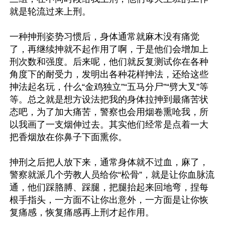
就是轮流过来上刑。

一种抻刑姿势习惯后，身体通常就麻木没有痛觉
了，再继续抻就不起作用了啊，于是他们会增加上
刑次数和强度。后来呢，他们就反复测试你在各种
角度下的耐受力，发明出各种花样抻法，还给这些
抻法起名玩，什么“金鸡独立”“五马分尸”“劈大叉”等
等。总之就是想方设法把我的身体拉抻到最痛苦状
态吧，为了加大痛苦，警察也会用烟卷熏呛我，所
以我画了一支烟伸过去。其实他们经常是点着一大
把香烟放在你鼻子下面熏你。

抻刑之后把人放下来，通常身体就不过血，麻了，
警察就派几个劳教人员给你“松骨”，就是让你血脉流
通，他们踩胳膊、踩腿，把腿抬起来回地弯，捏每
根手指头，一方面不让你出意外，一方面是让你恢
复痛感，恢复痛感再上刑才起作用。
