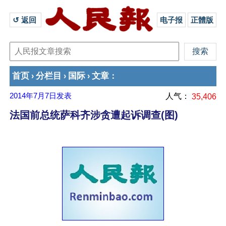
↺ 返回 
电子报
正體版
首页
分栏目
国际
文章
›
›
›
：
2014年7月7日
发表
人气：
35,406
法国前总统萨科齐涉贪遭起诉调查(图)