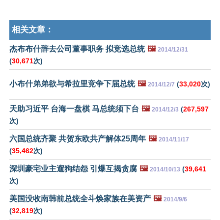
相关文章：
杰布布什辞去公司董事职务 拟竞选总统
🖼️
2014/12/31
(
30,671
次)
小布什弟弟欲与希拉里竞争下届总统
🖼️
(
33,020
次)
2014/12/7
天助习近平 台海一盘棋 马总统须下台
🖼️
(
267,597
2014/12/3
次)
六国总统齐聚 共贺东欧共产解体25周年
🖼️
2014/11/17
(
35,462
次)
深圳豪宅业主遛狗结怨 引爆互揭贪腐
🖼️
(
39,641
2014/10/13
次)
美国没收南韩前总统全斗焕家族在美资产
🖼️
2014/9/6
(
32,819
次)