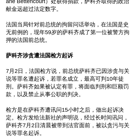
ane Bettencourt）处获得捐款，萨科齐取得的政治
献金远超过法定数字。

法国当局针对前总统的拘留问话举动，在法国是史
无前例的，现年59岁的萨科齐成了第一位被警方拘
押的法国前总统。

萨科齐涉贪遭法国检方起诉
7月2日，法国检方说，前总统萨科齐已因涉贪与关
说等罪名遭起诉，若罪名成立，最高可判10年徒
刑。萨科齐如果被认定有罪，将面临判刑和巨额罚
款，以及禁止从事公职的判决。

检方是在萨科齐遭讯问15小时之后，做出起诉决
定。检方发给法新社的声明说，经过长时间讯问，
萨科齐7月2日清晨被带到法官面前，被以贪污与关
说等罪名起诉。
