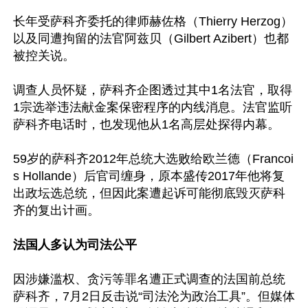
长年受萨科齐委托的律师赫佐格（Thierry Herzog）
以及同遭拘留的法官阿兹贝（Gilbert Azibert）也都
被控关说。

调查人员怀疑，萨科齐企图透过其中1名法官，取得
1宗选举违法献金案保密程序的内线消息。法官监听
萨科齐电话时，也发现他从1名高层处探得内幕。

59岁的萨科齐2012年总统大选败给欧兰德（Francoi
s Hollande）后官司缠身，原本盛传2017年他将复
出政坛选总统，但因此案遭起诉可能彻底毁灭萨科
齐的复出计画。

法国人多认为司法公平
因涉嫌滥权、贪污等罪名遭正式调查的法国前总统
萨科齐，7月2日反击说“司法沦为政治工具”。但媒体