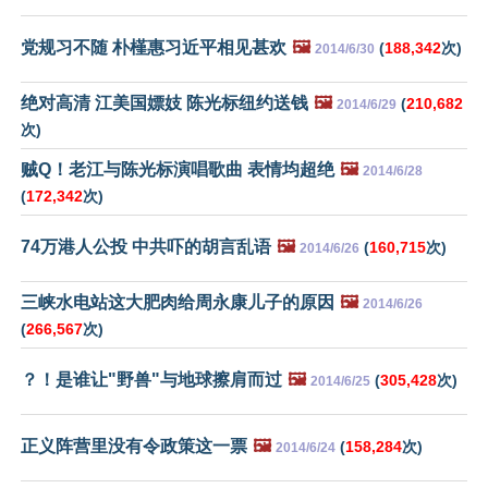
党规习不随 朴槿惠习近平相见甚欢
🖼️
(
188,342
次)
2014/6/30
绝对高清 江美国嫖妓 陈光标纽约送钱
🖼️
(
210,682
2014/6/29
次)
贼Q！老江与陈光标演唱歌曲 表情均超绝
🖼️
2014/6/28
(
172,342
次)
74万港人公投 中共吓的胡言乱语
🖼️
(
160,715
次)
2014/6/26
三峡水电站这大肥肉给周永康儿子的原因
🖼️
2014/6/26
(
266,567
次)
？！是谁让"野兽"与地球擦肩而过
🖼️
(
305,428
次)
2014/6/25
正义阵营里没有令政策这一票
🖼️
(
158,284
次)
2014/6/24