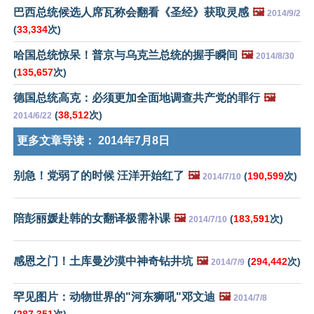
巴西总统候选人席瓦称会翻看《圣经》获取灵感
🖼️
2014/9/2
(
33,334
次)
哈国总统惊呆！普京与乌克兰总统的握手瞬间
🖼️
2014/8/30
(
135,657
次)
德国总统高克：必须更加全面地调查共产党的罪行
🖼️
(
38,512
次)
2014/6/22
更多文章导读：
2014年7月8日
别急！党弱了的时候 汪洋开始红了
🖼️
(
190,599
次)
2014/7/10
陪彭丽媛赴韩的女翻译极需补课
🖼️
(
183,591
次)
2014/7/10
感恩之门！土库曼沙漠中神奇钻井坑
🖼️
(
294,442
次)
2014/7/9
罕见图片：动物世界的"河东狮吼"邓文迪
🖼️
2014/7/8