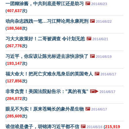
一团糊涂酱，中共到底是帮江还是助习
🖼️
2014/6/23
(
407,637
次)
动向杂志跩跩一笔…习江辩论周永康死刑
🖼️
2014/6/22
(
188,568
次)
习大大政策好！二哥被调查 令计划无恙
🖼️
2014/6/21
(
267,776
次)
习近平，你应该让陈光标进去凉快凉快了
🖼️
2014/6/19
(
193,147
次)
福大命大！把死亡灾难永甩身后的英国奇人
🖼️
2014/6/17
(
127,856
次)
非常负责！美国法院贴告示："真的有鬼"
🖼️▶️
2014/6/17
(
284,072
次)
眼见不为实！原来苍蝇长的象外星生物
🖼️
2014/6/17
(
285,609
次)
谁信谁是傻子，胡锦涛习近平都不信
🖼️
(
215,919
2014/6/16