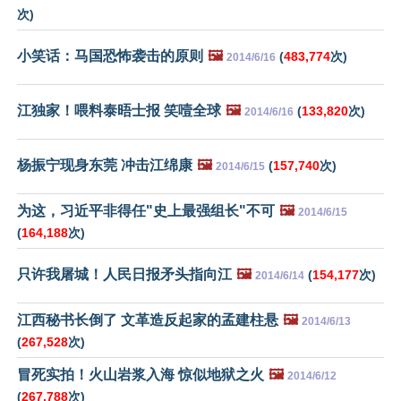
次)
小笑话：马国恐怖袭击的原则
🖼️
(
483,774
次)
2014/6/16
江独家！喂料泰晤士报 笑噎全球
🖼️
(
133,820
次)
2014/6/16
杨振宁现身东莞 冲击江绵康
🖼️
(
157,740
次)
2014/6/15
为这，习近平非得任"史上最强组长"不可
🖼️
2014/6/15
(
164,188
次)
只许我屠城！人民日报矛头指向江
🖼️
(
154,177
次)
2014/6/14
江西秘书长倒了 文革造反起家的孟建柱悬
🖼️
2014/6/13
(
267,528
次)
冒死实拍！火山岩浆入海 惊似地狱之火
🖼️
2014/6/12
(
267,788
次)