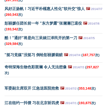
(
287,351
次)
风好正扬帆！习近平朴槿惠人性化"软外交"惊人
🖼️
2014/7/7
(
260,543
次)
彭丽媛任团长前一年 "东方梦露"张澜澜已退役
🖼️
2014/7/6
(
193,542
次)
酷！"通奸"将是向三呆婊江泽民开的第一刀
🖼️
2014/7/5
(
329,584
次)
"挺习党媒"没挺习 倒给彭丽媛栽赃
🖼️
(
187,757
次)
2014/7/4
奇特深海生物色彩斑斓 令人无法想像
🖼️
(
297,827
2014/7/3
次)
军委副主席双开 江急送医院抢救
🖼️
(
353,148
次)
2014/7/2
江在纽约一抖馊 习在北京斩四虎
🖼️
(
193,875
次)
2014/7/1