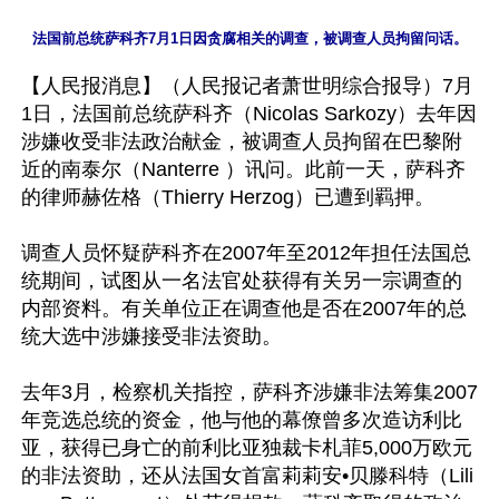
法国前总统萨科齐7月1日因贪腐相关的调查，被调查人员拘留问话。
【人民报消息】（人民报记者萧世明综合报导）7月
1日，法国前总统萨科齐（Nicolas Sarkozy）去年因
涉嫌收受非法政治献金，被调查人员拘留在巴黎附
近的南泰尔（Nanterre ）讯问。此前一天，萨科齐
的律师赫佐格（Thierry Herzog）已遭到羁押。

调查人员怀疑萨科齐在2007年至2012年担任法国总
统期间，试图从一名法官处获得有关另一宗调查的
内部资料。有关单位正在调查他是否在2007年的总
统大选中涉嫌接受非法资助。

去年3月，检察机关指控，萨科齐涉嫌非法筹集2007
年竞选总统的资金，他与他的幕僚曾多次造访利比
亚，获得已身亡的前利比亚独裁卡札菲5,000万欧元
的非法资助，还从法国女首富莉莉安•贝滕科特（Lili