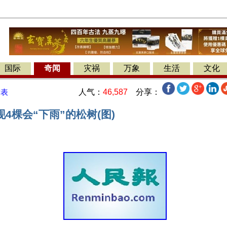
国际
奇闻
灾祸
万象
生活
文化
人气：
46,587
分享：
发表
4棵会“下雨”的松树(图)