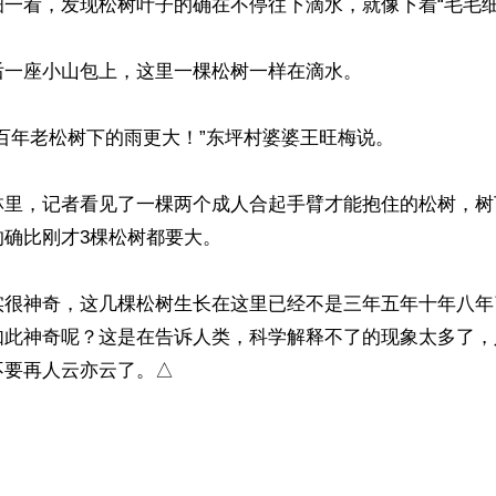
一看，发现松树叶子的确在不停往下滴水，就像下着“毛毛细雨
一座小山包上，这里一棵松树一样在滴水。

百年老松树下的雨更大！”东坪村婆婆王旺梅说。

林里，记者看见了一棵两个成人合起手臂才能抱住的松树，树
确比刚才3棵松树都要大。

实很神奇，这几棵松树生长在这里已经不是三年五年十年八年
如此神奇呢？这是在告诉人类，科学解释不了的现象太多了，
不要再人云亦云了。△
ww.renminbao.com/rmb/articles/2014/6/29/59703.html