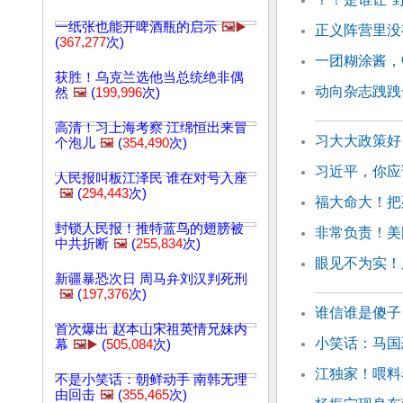
一纸张也能开啤酒瓶的启示
🖼️▶️
正义阵营里没
(
367,277
次)
一团糊涂酱，
获胜！乌克兰选他当总统绝非偶
动向杂志跩跩
然
🖼️
(
199,996
次)
高清！习上海考察 江绵恒出来冒
习大大政策好
个泡儿
🖼️
(
354,490
次)
习近平，你应
人民报叫板江泽民 谁在对号入座
🖼️
(
294,443
次)
福大命大！把
封锁人民报！推特蓝鸟的翅膀被
非常负责！美
中共折断
🖼️
(
255,834
次)
眼见不为实！
新疆暴恐次日 周马弁刘汉判死刑
🖼️
(
197,376
次)
谁信谁是傻子
首次爆出 赵本山宋祖英情兄妹内
小笑话：马国
幕
🖼️▶️
(
505,084
次)
江独家！喂料
不是小笑话：朝鲜动手 南韩无理
由回击
🖼️
(
355,465
次)