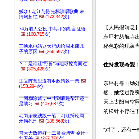
贼Q！老江与陈光标演唱歌曲 表
情均超绝
🖼️
(
172,342
次)
【人民报消息
74万港人公投 中共吓的胡言乱语
🖼️
(
160,715
次)
东坪村慈航寺出
秘色彩的现象当
三峡水电站这大肥肉给周永康儿
子的原因
🖼️
(
266,567
次)
？！是谁让"野兽"与地球擦肩而过
住持发现奇观：
🖼️
(
305,428
次)
正义阵营里没有令政策这一票
🖼️
东坪村靠山坳
(
158,284
次)
然，她经过路
一团糊涂酱，中共到底是帮江还
天上太阳当空
是助习
🖼️
(
407,637
次)
的松针不停往下
动向杂志跩跩一笔…习江辩论周
永康死刑
🖼️
(
188,568
次)
“对了，还有一
习大大政策好！二哥被调查 令计
划无恙
🖼️
(
267,776
次)