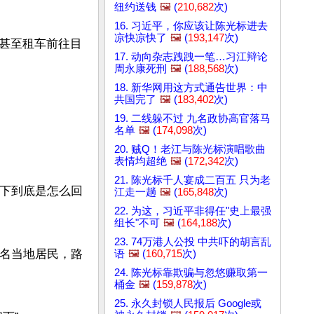
纽约送钱
🖼️
(
210,682
次)
16. 习近平，你应该让陈光标进去
凉快凉快了
🖼️
(
193,147
次)
甚至租车前往目
17. 动向杂志跩跩一笔…习江辩论
周永康死刑
🖼️
(
188,568
次)
18. 新华网用这方式通告世界：中
共国完了
🖼️
(
183,402
次)
19. 二线躲不过 九名政协高官落马
名单
🖼️
(
174,098
次)
20. 贼Q！老江与陈光标演唱歌曲
表情均超绝
🖼️
(
172,342
次)
21. 陈光标千人宴成二百五 只为老
一下到底是怎么回
江走一趟
🖼️
(
165,848
次)
22. 为这，习近平非得任"史上最强
组长"不可
🖼️
(
164,188
次)
23. 74万港人公投 中共吓的胡言乱
百名当地居民，路
语
🖼️
(
160,715
次)
24. 陈光标靠欺骗与忽悠赚取第一
桶金
🖼️
(
159,878
次)
25. 永久封锁人民报后 Google或