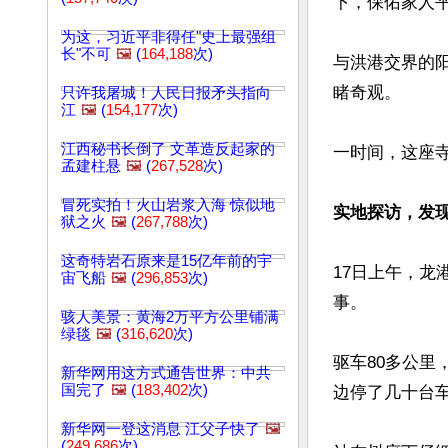
下，保佑家人平
为这，习近平非得任"史上最强组
长"不可
🖼️
(
164,188
次)
与洪港交界的
睹奇观。

只许我屠城！人民日报矛头指向
江
🖼️
(
154,177
次)
江西秘书长倒了 文革造反起家的
一时间，这座寺
孟建柱悬
🖼️
(
267,528
次)
冒死实拍！火山岩浆入海 惊似地
实地探访，发
狱之火
🖼️
(
267,788
次)
这奇特岩石原来是15亿年前的宇
17日上午，
宙飞船
🖼️
(
296,853
次)
事。

骇人美景：黄海2万平方公里铺满
绿毯
🖼️
(
316,620
次)
驱车80多公
新华网用这方式通告世界：中共
国完了
🖼️
(
183,402
次)
边停了几十台车
新华网一登这消息 江父子快了
🖼️
(
249,686
次)