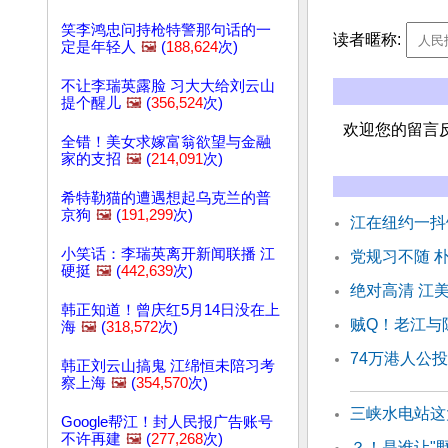
笑李鸿忠问持枪特警那句话的一
读者暱称:
定是年轻人
🖼️
(
188,624
次)
不让李瑞英露脸 习大大给刘云山
提个醒儿
🖼️
(
356,524
次)
欢迎您的留言
全错！美女求嫁富翁欲望与金融
家的支招
🖼️
(
214,091
次)
希特勒猫的遭遇想起乌克兰的普
京狗
🖼️
(
191,299
次)
江在纽约一抖
小笑话：李瑞英离开新闻联播 江
党规习不随 
硬挺
🖼️
(
442,639
次)
绝对高清 江
韩正知道！曾庆红5月14日没在上
贼Q！老江与
海
🖼️
(
318,572
次)
74万港人公
韩正刘云山搞鬼 江绵恒未陪习考
察上海
🖼️
(
354,570
次)
三峡水电站这
Google帮江！封人民报广告账号
不许再建
🖼️
(
277,268
次)
？！是谁让"