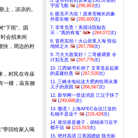
5. 这奇特岩石原来是15亿年前的
宇宙飞船
🖼️
(
296,853
次)
肤上，凉凉的。

6. 眼见不为实！原来苍蝇长的象
外星生物
🖼️
(
285,609
次)
7. 非常负责！美国法院贴告
树“下雨”。因
示："真的有鬼"
🖼️▶️
(
284,072
次)
面时会招来闲
8. 冒死实拍！火山岩浆入海 惊似
很快，周边的村
地狱之火
🖼️
(
267,788
次)
9. 习大大政策好！二哥被调查 令
计划无恙
🖼️
(
267,776
次)
10. 江西秘书长倒了 文革造反起家
的孟建柱悬
🖼️
(
267,528
次)
来，村民在寺庙
11. 三峡水电站这大肥肉给周永康
也有一棵，庙东侧
儿子的原因
🖼️
(
266,567
次)
12. 新华网一登这消息 江父子快了
🖼️
(
249,686
次)
13. 撒谎！上海APEC会议江送的
礼物不是这个
🖼️
(
216,428
次)
14. 谁信谁是傻子，胡锦涛习近平
都不信
🖼️
(
215,919
次)
”带回给家人喝
15. 绝对高清 江美国嫖妓 陈光标