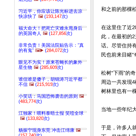
和之前的那棵
习近平，你应该让陈光标进去凉
快凉快了
🖼️
(
193,147
次)
在这里住了近2
福大命大！把死亡灾难永甩身后
的英国奇人
🖼️
(
127,856
次)
此，在最初的2
非常负责！美国法院贴告示："真
话。尽管住持
的有鬼"
🖼️▶️
(
284,072
次)
民也前来目睹“奇
眼见不为实！原来苍蝇长的象外
星生物
🖼️
(
285,609
次)
松树“下雨”
谁信谁是傻子，胡锦涛习近平都
周边一共发现4
不信
🖼️
(
215,919
次)
树林里也有一棵
小笑话：马国恐怖袭击的原则
🖼️
(
483,774
次)
当地一些年纪大
江独家！喂料泰晤士报 笑噎全球
🖼️
(
133,820
次)
于是，许多人
杨振宁现身东莞 冲击江绵康
🖼️
(
157,740
次)