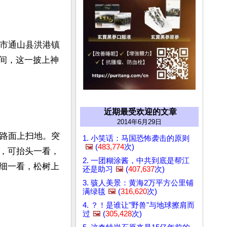
宁市通山县洪港镇
时间，这一披上神
近期最受欢迎的文章
2014年6月29日
前路面上扫地。突
1. 小笑话：马国恐怖袭击的原则
🖼️
(
483,774
次)
，可抬头一看，
2. 一团糊涂酱，中共到底是帮江
细一看，松树上
还是助习
🖼️
(
407,637
次)
3. 骇人美景：黄海2万平方公里铺
满绿毯
🖼️
(
316,620
次)
4. ？！是谁让"野兽"与地球擦肩而
过
🖼️
(
305,428
次)