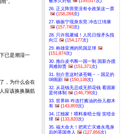
被永久封锁
🖼️
(
159,017
次)
”。

26. 正义阵营里没有令政策这一票
🖼️
(
158,284
次)
27. 杨振宁现身东莞 冲击江绵康
🖼️
(
157,740
次)
28. 只许我屠城！人民日报矛头指
向江
🖼️
(
154,177
次)
29. 称雄亚洲的民国足球
🖼️
(
151,874
次)
下已是潮湿一
30. 推白皮书释一国一制 国新办搅
局难卸责
🖼️
(
151,371
次)
31. 别介意这时谈苍蝇－－国足的
08闹剧
🖼️
(
150,138
次)
了，为什么会在
32. 从花钱无忌或无胆花钱 看国家
人应该换换脑筋
是何体制
🖼️
(
146,798
次)
33. 世界杯 咋连打酱油的份儿都木
有
🖼️
(
143,859
次)
34. 江独家！喂料泰晤士报 笑噎全
球
🖼️
(
133,820
次)
35. 福大命大！把死亡灾难永甩身
后的英国奇人
🖼️
(
127,856
次)