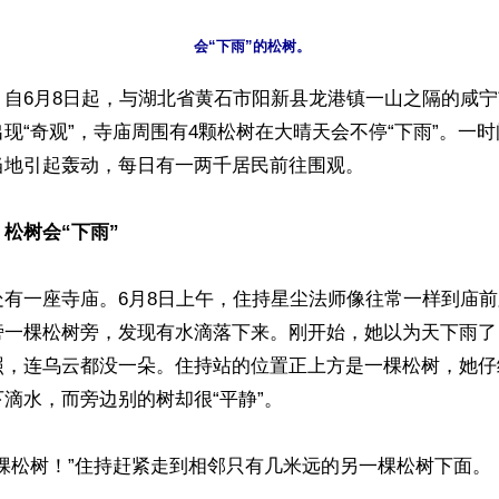
】自6月8日起，与湖北省黄石市阳新县龙港镇一山之隔的咸
现“奇观”，寺庙周围有4颗松树在大晴天会不停“下雨”。一
地引起轰动，每日有一两千居民前往围观。

松树会“下雨”
处有一座寺庙。6月8日上午，住持星尘法师像往常一样到庙
旁一棵松树旁，发现有水滴落下来。刚开始，她以为天下雨了
照，连乌云都没一朵。住持站的位置正上方是一棵松树，她仔
滴水，而旁边别的树却很“平静”。

棵松树！”住持赶紧走到相邻只有几米远的另一棵松树下面。
