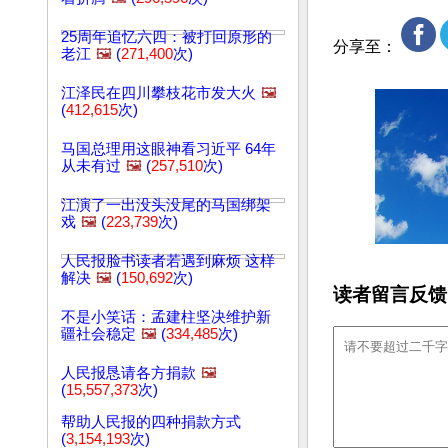
25周年追忆六四：被打回原形的
分享至：
老江
🖼️
(
271,400
次)
江泽民在四川攀枝花市发大火
🖼️
(
412,615
次)
马国总理用这眼神看习近平 64年
从未有过
🖼️
(
257,510
次)
江演了一出没头没尾的马国绑架
戏
🖼️
(
223,739
次)
人民报脸书读者若遇到麻烦 这样
解决
🖼️
(
150,692
次)
读者留言反馈
不是小笑话：孟建柱坚决维护新
疆社会稳定
🖼️
(
334,485
次)
人民报恳请各方捐款
🖼️
(
15,557,373
次)
帮助人民报的四种捐款方式
(
3,154,193
次)