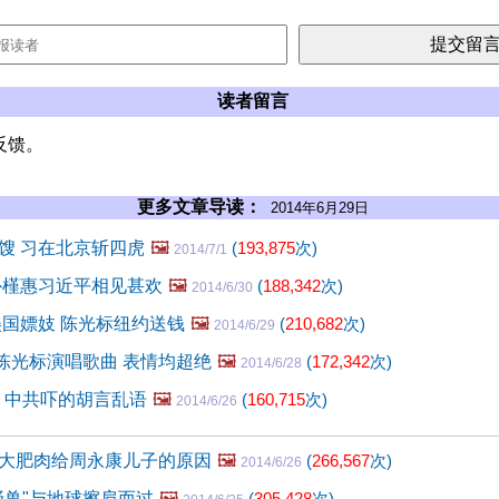
读者留言
反馈。
更多文章导读：
2014年6月29日
馊 习在北京斩四虎
🖼️
(
193,875
次)
2014/7/1
朴槿惠习近平相见甚欢
🖼️
(
188,342
次)
2014/6/30
美国嫖妓 陈光标纽约送钱
🖼️
(
210,682
次)
2014/6/29
陈光标演唱歌曲 表情均超绝
🖼️
(
172,342
次)
2014/6/28
投 中共吓的胡言乱语
🖼️
(
160,715
次)
2014/6/26
大肥肉给周永康儿子的原因
🖼️
(
266,567
次)
2014/6/26
野兽"与地球擦肩而过
🖼️
(
305,428
次)