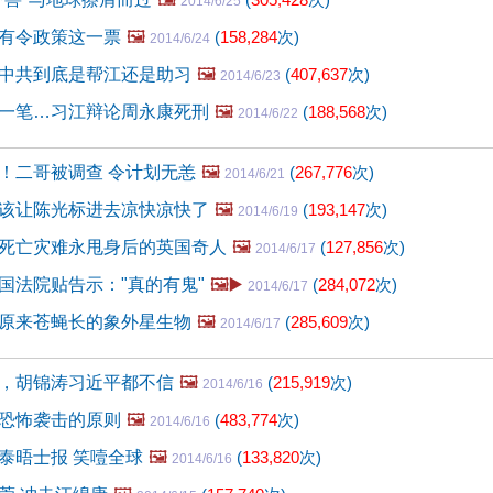
2014/6/25
有令政策这一票
🖼️
(
158,284
次)
2014/6/24
中共到底是帮江还是助习
🖼️
(
407,637
次)
2014/6/23
一笔…习江辩论周永康死刑
🖼️
(
188,568
次)
2014/6/22
！二哥被调查 令计划无恙
🖼️
(
267,776
次)
2014/6/21
该让陈光标进去凉快凉快了
🖼️
(
193,147
次)
2014/6/19
死亡灾难永甩身后的英国奇人
🖼️
(
127,856
次)
2014/6/17
国法院贴告示："真的有鬼"
🖼️▶️
(
284,072
次)
2014/6/17
原来苍蝇长的象外星生物
🖼️
(
285,609
次)
2014/6/17
，胡锦涛习近平都不信
🖼️
(
215,919
次)
2014/6/16
恐怖袭击的原则
🖼️
(
483,774
次)
2014/6/16
泰晤士报 笑噎全球
🖼️
(
133,820
次)
2014/6/16