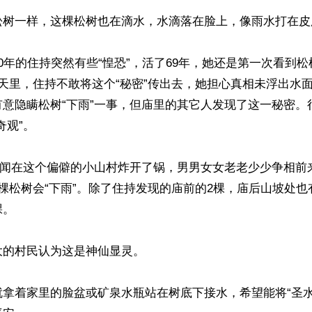
松树一样，这棵松树也在滴水，水滴落在脸上，像雨水打在皮
0年的住持突然有些“惶恐”，活了69年，她还是第一次看到松
天里，住持不敢将这个“秘密”传出去，她担心真相未浮出水
有意隐瞒松树“下雨”一事，但庙里的其它人发现了这一秘密。
观”。

的奇闻在这个偏僻的小山村炸开了锅，男男女女老老少少争相前
棵松树会“下雨”。除了住持发现的庙前的2棵，庙后山坡处
。

的村民认为这是神仙显灵。

就拿着家里的脸盆或矿泉水瓶站在树底下接水，希望能将“圣水