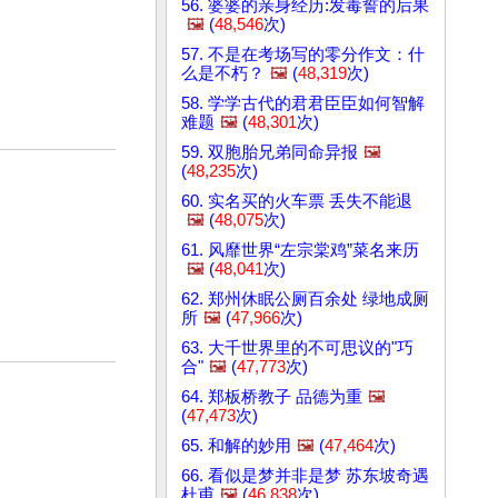
56. 婆婆的亲身经历:发毒誓的后果
🖼️
(
48,546
次)
57. 不是在考场写的零分作文：什
么是不朽？
🖼️
(
48,319
次)
58. 学学古代的君君臣臣如何智解
难题
🖼️
(
48,301
次)
59. 双胞胎兄弟同命异报
🖼️
(
48,235
次)
60. 实名买的火车票 丢失不能退
🖼️
(
48,075
次)
61. 风靡世界“左宗棠鸡”菜名来历
🖼️
(
48,041
次)
62. 郑州休眠公厕百余处 绿地成厕
所
🖼️
(
47,966
次)
63. 大千世界里的不可思议的"巧
合"
🖼️
(
47,773
次)
64. 郑板桥教子 品德为重
🖼️
(
47,473
次)
65. 和解的妙用
🖼️
(
47,464
次)
66. 看似是梦并非是梦 苏东坡奇遇
杜甫
🖼️
(
46,838
次)