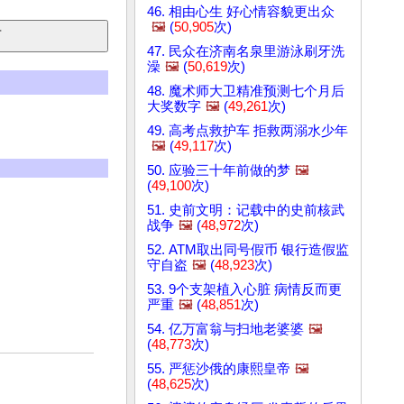
46. 相由心生 好心情容貌更出众
🖼️
(
50,905
次)
47. 民众在济南名泉里游泳刷牙洗
澡
🖼️
(
50,619
次)
48. 魔术师大卫精准预测七个月后
大奖数字
🖼️
(
49,261
次)
49. 高考点救护车 拒救两溺水少年
🖼️
(
49,117
次)
50. 应验三十年前做的梦
🖼️
(
49,100
次)
51. 史前文明：记载中的史前核武
战争
🖼️
(
48,972
次)
52. ATM取出同号假币 银行造假监
守自盗
🖼️
(
48,923
次)
53. 9个支架植入心脏 病情反而更
严重
🖼️
(
48,851
次)
54. 亿万富翁与扫地老婆婆
🖼️
(
48,773
次)
55. 严惩沙俄的康熙皇帝
🖼️
(
48,625
次)