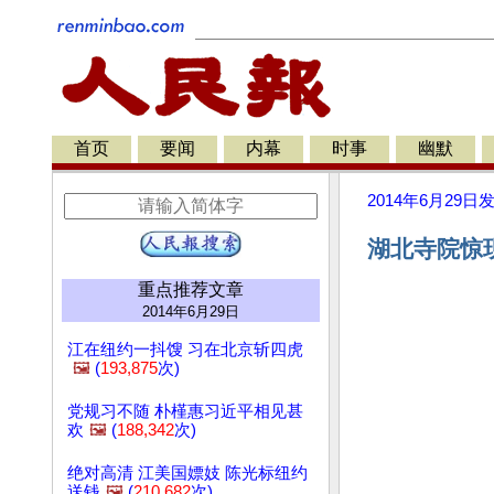
首页
要闻
内幕
时事
幽默
2014年6月29日
湖北寺院惊现
重点推荐文章
2014年6月29日
江在纽约一抖馊 习在北京斩四虎
🖼️
(
193,875
次)
党规习不随 朴槿惠习近平相见甚
欢
🖼️
(
188,342
次)
绝对高清 江美国嫖妓 陈光标纽约
送钱
🖼️
(
210,682
次)