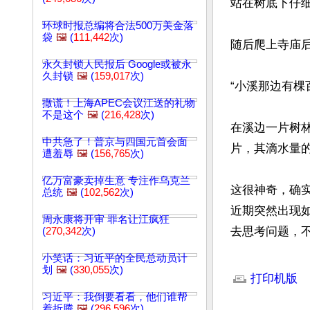
站在树底下仔细
环球时报总编将合法500万美金落
袋
🖼️
(
111,442
次)
随后爬上寺庙后
永久封锁人民报后 Google或被永
久封锁
🖼️
(
159,017
次)
“小溪那边有棵
撒谎！上海APEC会议江送的礼物
不是这个
🖼️
(
216,428
次)
在溪边一片树
中共急了！普京与四国元首会面
片，其滴水量的
遭羞辱
🖼️
(
156,765
次)
亿万富豪卖掉生意 专注作乌克兰
这很神奇，确
总统
🖼️
(
102,562
次)
近期突然出现
周永康将开审 罪名让江疯狂
去思考问题，
(
270,342
次)
小笑话：习近平的全民总动员计
文章网址: http://w
划
🖼️
(
330,055
次)
打印机版
习近平：我倒要看看，他们谁帮
着折腾
🖼️
(
296,596
次)