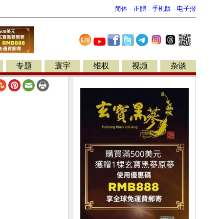
简体
-
正體
-
手机版
-
电子报
专题
寰宇
维权
视频
杂谈