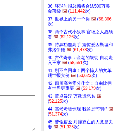
36. 环球时报总编将合法500万美
金落袋
🖼️
(
111,442
次)
37. 世界上的另一个你
🖼️
(
68,366
次)
38. 两个古代小故事 官场之人必须
看
🖼️
(
62,126
次)
39. 特异功能高手 震惊爱因斯坦和
弗洛伊德
🖼️
(
61,478
次)
40. 古代奇事：金老的银锭 自动走
入王家
🖼️
(
58,551
次)
41. 别不当回事！两个惊人的文革
现世报实例
🖼️
(
53,623
次)
42. 四川高考零分作文：自由比拥
有世界更重要
🖼️
(
53,179
次)
43. 董卓暴淫 万载遗恶名
🖼️
(
52,125
次)
44. 高考考场惊现 我爸是“李刚”
🖼️
(
51,374
次)
45. 苦命鸳鸯 对撞双亡的人竟是夫
妻
🖼️
(
51,335
次)