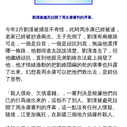
劉漢被處死拉開了周永康審判的序幕。
今年2月劉漢被捕並不奇怪，此時周永康已經被逮，
老家已經被抄過兩次。主子先倒了，劉漢有兩條路
可走，一個是自首，一個是頑抗到底，無論他選擇
哪一條路，他都得進去說說清楚。劉漢進去了，但
他繼續頑抗，直到他親兄弟劉維在法庭上揭發了
他，他才情緒激動的把劉維隱瞞的乾的壞事也抖露
了出來。幻想着周永康可以把他們救出去，是錯估
了形勢。

「殺人償命、欠債還錢」，一審判決是根據他們自
己的行爲做出來的，這怨不了別人。劉漢被處死拉
開了周永康審判的序幕，這一點沒有任何人懷疑。
隨後，江更加瘋狂，在新疆三個地方搞爆炸殺人。
