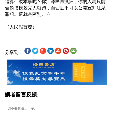
這算什麼本事呢？你江澤民再瘋狂，你的人馬只能
偷偷摸摸殺完人就跑，而習近平可以公開宣判江系
罪犯。這就是區別。△

分享到：
讀者留言反饋: