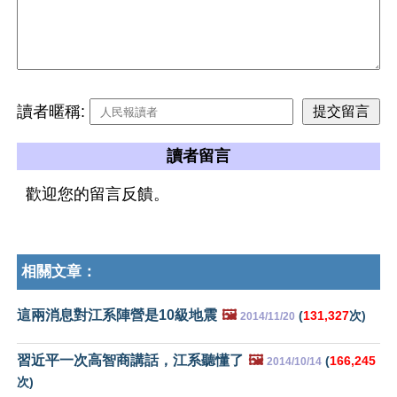
讀者暱稱:
讀者留言
歡迎您的留言反饋。
相關文章：
這兩消息對江系陣營是10級地震
🖼️
(
131,327
次)
2014/11/20
習近平一次高智商講話，江系聽懂了
🖼️
(
166,245
2014/10/14
次)