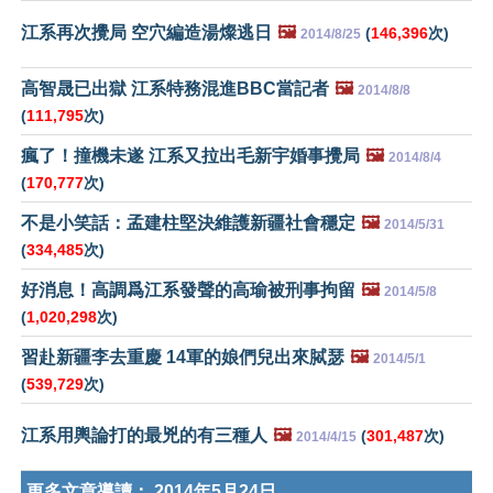
江系再次攪局 空穴編造湯燦逃日
🖼️
(
146,396
次)
2014/8/25
高智晟已出獄 江系特務混進BBC當記者
🖼️
2014/8/8
(
111,795
次)
瘋了！撞機未遂 江系又拉出毛新宇婚事攪局
🖼️
2014/8/4
(
170,777
次)
不是小笑話：孟建柱堅決維護新疆社會穩定
🖼️
2014/5/31
(
334,485
次)
好消息！高調爲江系發聲的高瑜被刑事拘留
🖼️
2014/5/8
(
1,020,298
次)
習赴新疆李去重慶 14軍的娘們兒出來脦瑟
🖼️
2014/5/1
(
539,729
次)
江系用輿論打的最兇的有三種人
🖼️
(
301,487
次)
2014/4/15
更多文章導讀：
2014年5月24日