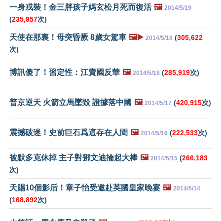
一身戎裝！金三胖孩子媽玄松月死而復活
🖼️
2014/5/19
(
235,957
次)
天使在那裏！母突昏厥 8歲女駕車
🖼️▶️
(
305,622
2014/5/18
次)
博訊傻了！習定性：江賣國反華
🖼️
(
285,919
次)
2014/5/18
普京逆天 火箭立馬墜毀 證據落中國
🖼️
(
420,915
次)
2014/5/17
震撼破迷！史前巨石爲這存在人間
🖼️
(
222,533
次)
2014/5/16
被默多克休掉 主子對鄧文迪掄起大棒
🖼️
(
266,183
2014/5/15
次)
天賜10個影后！章子怡受邀赴英國皇家晚宴
🖼️
2014/5/14
(
168,892
次)