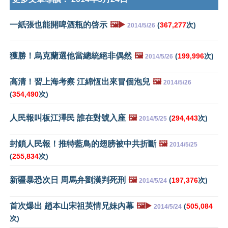
一紙張也能開啤酒瓶的啓示
🖼️▶️
(
367,277
次)
2014/5/26
獲勝！烏克蘭選他當總統絕非偶然
🖼️
(
199,996
次)
2014/5/26
高清！習上海考察 江綿恆出來冒個泡兒
🖼️
2014/5/26
(
354,490
次)
人民報叫板江澤民 誰在對號入座
🖼️
(
294,443
次)
2014/5/25
封鎖人民報！推特藍鳥的翅膀被中共折斷
🖼️
2014/5/25
(
255,834
次)
新疆暴恐次日 周馬弁劉漢判死刑
🖼️
(
197,376
次)
2014/5/24
首次爆出 趙本山宋祖英情兄妹內幕
🖼️▶️
(
505,084
2014/5/24
次)