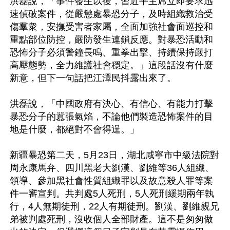
洪磊說，「事件發生以後，習近平主席立即要求迅
速偵破案件，從嚴懲處暴恐分子，及時組織救治受
傷羣衆，安撫受害者家屬，全面加強社會面巡控和
重點部位防控，嚴防發生連鎖反應。對暴恐活動和
恐怖分子必須警鐘長鳴、重拳出擊、持續保持嚴打
高壓態勢，全力維護社會穩定。」這段話沒有什麼
新意，但下一句話把江澤民抖露出來了。

洪磊說，「中國政府有決心、有信心、有能力打擊
暴恐分子的囂張氣焰，不論他們製造恐怖案件的目
地是什麼，都絕對不會得逞。」

新疆暴恐第二天，5月23日，湖北咸寧市中級法院對
周永康馬弁、四川黑老大劉漢、劉維等36人組織、
領導、參加黑社會性質組織罪以及故意殺人罪等案
件一審宣判。共判處5人死刑，5人死刑緩期兩年執
行，4人無期徒刑，22人有期徒刑。劉漢、劉維親兄
弟被判處死刑，沒收個人全部財產。這不是匆匆做