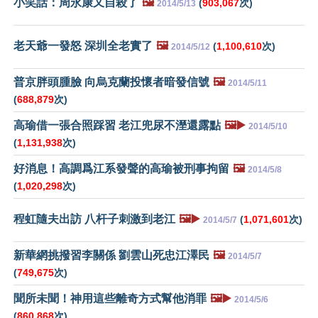
小笑話：周永康又自殺了
🖼️
(
903,067
次)
2014/5/13
老天爺一發怒 深圳全老實了
🖼️
(
1,100,610
次)
2014/5/12
普京胖頭腫臉 向烏克蘭投懷者暗發信號
🖼️
2014/5/11
(
688,879
次)
高瑜借一張合照踩習 老江兜尿不溼還露點
🖼️▶️
2014/5/10
(
1,131,938
次)
好消息！高調爲江系發聲的高瑜被刑事拘留
🖼️
2014/5/8
(
1,020,298
次)
程虹隨夫出訪 八杆子刺激到老江
🖼️▶️
(
1,071,601
次)
2014/5/7
新華網挑撥習李關係 劉雲山死忠江澤民
🖼️
2014/5/7
(
749,675
次)
聞所未聞！神用這些離奇方式幫他消罪
🖼️▶️
2014/5/6
(
860,868
次)