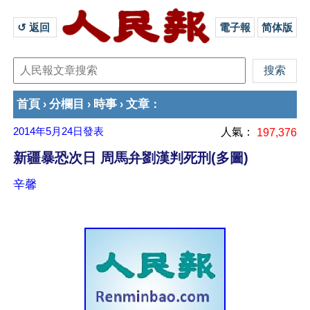
↺ 返回 
電子報
简体版
首頁
分欄目
時事
文章
›
›
›
：
2014年5月24日
發表
人氣：
197,376
新疆暴恐次日 周馬弁劉漢判死刑(多圖)
辛馨