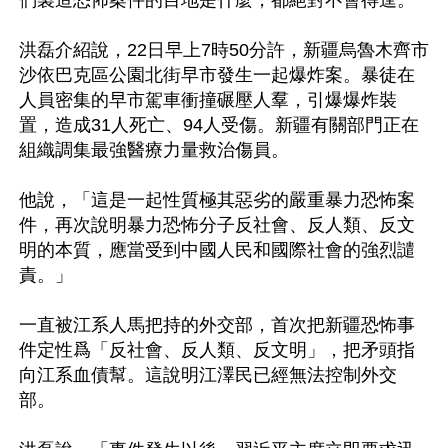
洪磊介紹說，22日早上7時50分許，新疆烏魯木齊市
沙依巴克區公園北街早市發生一起爆炸案。暴徒在
人員密集的早市駕車衝撞碾壓人羣，引爆爆炸裝
置，造成31人死亡、94人受傷。新疆有關部門正在
組織調集最強醫療力量救治傷員。

他說，「這是一起性質極其惡劣的嚴重暴力恐怖案
件，再次說明暴力恐怖分子反社會、反人類、反文
明的本質，應當受到中國人民和國際社會的強烈譴
責。」

一直被江系人馬把持的外交部，首次把新疆恐怖事
件定性爲「反社會、反人類、反文明」，把矛頭指
向江系血債幫。這說明江澤民已經無法控制外交
部。 
