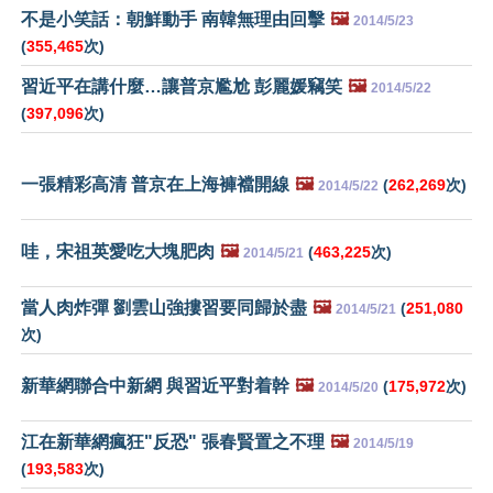
不是小笑話：朝鮮動手 南韓無理由回擊
🖼️
2014/5/23
(
355,465
次)
習近平在講什麼…讓普京尷尬 彭麗媛竊笑
🖼️
2014/5/22
(
397,096
次)
一張精彩高清 普京在上海褲襠開線
🖼️
(
262,269
次)
2014/5/22
哇，宋祖英愛吃大塊肥肉
🖼️
(
463,225
次)
2014/5/21
當人肉炸彈 劉雲山強摟習要同歸於盡
🖼️
(
251,080
2014/5/21
次)
新華網聯合中新網 與習近平對着幹
🖼️
(
175,972
次)
2014/5/20
江在新華網瘋狂"反恐" 張春賢置之不理
🖼️
2014/5/19
(
193,583
次)