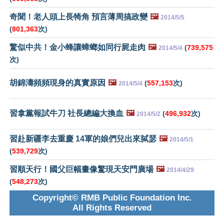
奇聞！老人頭上長犄角 預言薄周搞政變
🖼️
2014/5/5
(
801,363
次)
驚似中共！金小蜂讓蟑螂如同行屍走肉
🖼️
(
739,575
2014/5/4
次)
胡錦濤頻頻現身的真實原因
🖼️
(
557,153
次)
2014/5/4
習拿黨報試牛刀 社長總編大換血
🖼️
(
496,932
次)
2014/5/2
習赴新疆李去重慶 14軍的娘們兒出來脦瑟
🖼️
2014/5/1
(
539,729
次)
習順天行！國父巨幅畫像驚現天安門廣場
🖼️
2014/4/29
(
548,273
次)
Copyright© RMB Public Foundation Inc.
All Rights Reserved