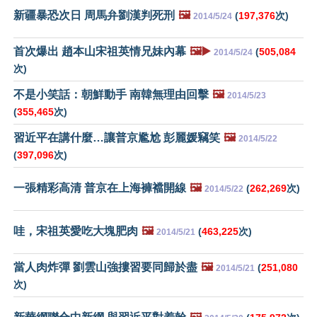
新疆暴恐次日 周馬弁劉漢判死刑
🖼️
(
197,376
次)
2014/5/24
首次爆出 趙本山宋祖英情兄妹內幕
🖼️▶️
(
505,084
2014/5/24
次)
不是小笑話：朝鮮動手 南韓無理由回擊
🖼️
2014/5/23
(
355,465
次)
習近平在講什麼…讓普京尷尬 彭麗媛竊笑
🖼️
2014/5/22
(
397,096
次)
一張精彩高清 普京在上海褲襠開線
🖼️
(
262,269
次)
2014/5/22
哇，宋祖英愛吃大塊肥肉
🖼️
(
463,225
次)
2014/5/21
當人肉炸彈 劉雲山強摟習要同歸於盡
🖼️
(
251,080
2014/5/21
次)