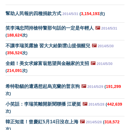
幫助人民報的四種捐款方式
(
3,154,193
次)
2014/5/31
笑李鴻忠問持槍特警那句話的一定是年輕人
🖼️
2014/5/31
(
188,624
次)
不讓李瑞英露臉 習大大給劉雲山提個醒兒
🖼️
2014/5/30
(
356,524
次)
全錯！美女求嫁富翁慾望與金融家的支招
🖼️
2014/5/30
(
214,091
次)
希特勒貓的遭遇想起烏克蘭的普京狗
🖼️
(
191,299
2014/5/29
次)
小笑話：李瑞英離開新聞聯播 江硬挺
🖼️
(
442,639
2014/5/28
次)
韓正知道！曾慶紅5月14日沒在上海
🖼️
(
318,572
2014/5/28
次)