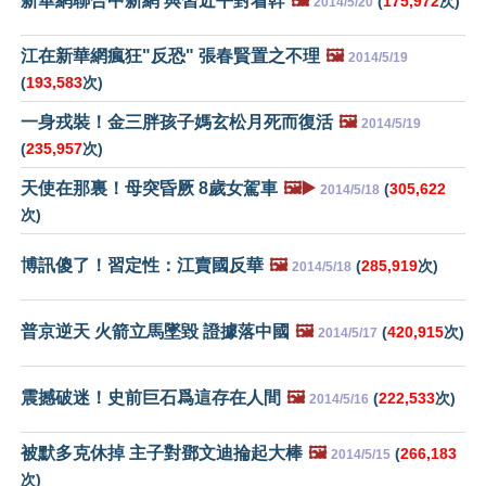
新華網聯合中新網 與習近平對着幹
🖼️
(
175,972
次)
2014/5/20
江在新華網瘋狂"反恐" 張春賢置之不理
🖼️
2014/5/19
(
193,583
次)
一身戎裝！金三胖孩子媽玄松月死而復活
🖼️
2014/5/19
(
235,957
次)
天使在那裏！母突昏厥 8歲女駕車
🖼️▶️
(
305,622
2014/5/18
次)
博訊傻了！習定性：江賣國反華
🖼️
(
285,919
次)
2014/5/18
普京逆天 火箭立馬墜毀 證據落中國
🖼️
(
420,915
次)
2014/5/17
震撼破迷！史前巨石爲這存在人間
🖼️
(
222,533
次)
2014/5/16
被默多克休掉 主子對鄧文迪掄起大棒
🖼️
(
266,183
2014/5/15
次)