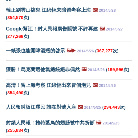
韓正劉雲山搞鬼 江綿恆未陪習考察上海
🖼️
2014/5/28
(
354,570
次)
Google幫江！封人民報廣告賬號 不許再建
🖼️
2014/5/27
(
277,268
次)
一紙張也能開啤酒瓶的啓示
🖼️▶️
(
367,277
次)
2014/5/26
獲勝！烏克蘭選他當總統絕非偶然
🖼️
(
199,996
次)
2014/5/26
高清！習上海考察 江綿恆出來冒個泡兒
🖼️
2014/5/26
(
354,490
次)
人民報叫板江澤民 誰在對號入座
🖼️
(
294,443
次)
2014/5/25
封鎖人民報！推特藍鳥的翅膀被中共折斷
🖼️
2014/5/25
(
255,834
次)