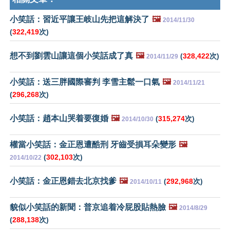
小笑話：習近平讓王岐山先把這解決了
🖼️
2014/11/30
(
322,419
次)
想不到劉雲山讓這個小笑話成了真
🖼️
(
328,422
次)
2014/11/29
小笑話：送三胖國際審判 李雪主鬆一口氣
🖼️
2014/11/21
(
296,268
次)
小笑話：趙本山哭着要復婚
🖼️
(
315,274
次)
2014/10/30
權當小笑話：金正恩遭酷刑 牙齒受損耳朵變形
🖼️
(
302,103
次)
2014/10/22
小笑話：金正恩錯去北京找爹
🖼️
(
292,968
次)
2014/10/11
貌似小笑話的新聞：普京追着冷屁股貼熱臉
🖼️
2014/8/29
(
288,138
次)