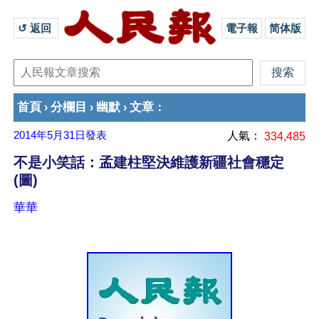
↺ 返回 
電子報
简体版
首頁
分欄目
幽默
文章
›
›
›
：
2014年5月31日
發表
人氣：
334,485
不是小笑話：孟建柱堅決維護新疆社會穩定
(圖)
華華