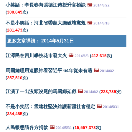
小笑話：李長春向張德江傳授升官祕訣
🖼️
2014/8/22
(
300,645
次)
不是小笑話：河北省委超大膽破壞黨規
🖼️
2014/8/18
(
281,473
次)
更多文章導讀：
2014年5月31日
江澤民在四川攀枝花市發大火
🖼️
(
412,615
次)
2014/6/3
馬國總理用這眼神看習近平 64年從未有過
🖼️
2014/6/2
(
257,510
次)
江演了一出沒頭沒尾的馬國綁架戲
🖼️
(
223,739
次)
2014/6/2
不是小笑話：孟建柱堅決維護新疆社會穩定
🖼️
2014/5/31
(
334,485
次)
人民報懇請各方捐款
🖼️
(
15,557,373
次)
2014/5/31