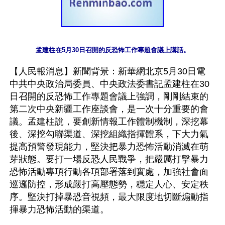
孟建柱在5月30日召開的反恐怖工作專題會議上講話。
【人民報消息】新聞背景：新華網北京5月30日電  
中共中央政治局委員、中央政法委書記孟建柱在30
日召開的反恐怖工作專題會議上強調，剛剛結束的
第二次中央新疆工作座談會，是一次十分重要的會
議。孟建柱說，要創新情報工作體制機制，深挖幕
後、深挖勾聯渠道、深挖組織指揮體系，下大力氣
提高預警發現能力，堅決把暴力恐怖活動消滅在萌
芽狀態。要打一場反恐人民戰爭，把嚴厲打擊暴力
恐怖活動專項行動各項部署落到實處，加強社會面
巡邏防控，形成嚴打高壓態勢，穩定人心、安定秩
序。堅決打掉暴恐音視頻，最大限度地切斷煽動指
揮暴力恐怖活動的渠道。
