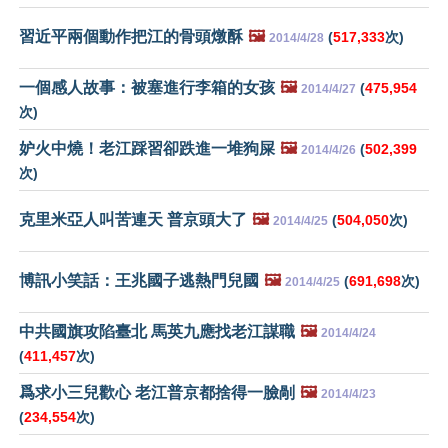
習近平兩個動作把江的骨頭燉酥
🖼️
(
517,333
次)
2014/4/28
一個感人故事：被塞進行李箱的女孩
🖼️
(
475,954
2014/4/27
次)
妒火中燒！老江踩習卻跌進一堆狗屎
🖼️
(
502,399
2014/4/26
次)
克里米亞人叫苦連天 普京頭大了
🖼️
(
504,050
次)
2014/4/25
博訊小笑話：王兆國子逃熱門兒國
🖼️
(
691,698
次)
2014/4/25
中共國旗攻陷臺北 馬英九應找老江謀職
🖼️
2014/4/24
(
411,457
次)
爲求小三兒歡心 老江普京都捨得一臉剮
🖼️
2014/4/23
(
234,554
次)