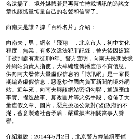
名遠揚了。境外媒體若是再幫忙轉載博訊的造謠文
章也該惦量惦量自己的名聲和信譽了。

向南夫是誰？據「百科名片」介紹：

向南夫，男，網名「飛翔」，北京市人，初中文化
程度，無業，有多次違法犯罪記錄，曾先後因盜竊
罪被判處有期徒刑9年。警方查明，向南夫長期受境
外網站負責人指使，大肆編造傳播虛假不實信息。
供向南夫發佈大量虛假信息的「博訊網」是一家長
期編造虛假信息，惡意炒作國內負面新聞的境外網
站。近年來，向南夫與該網站密切勾聯，通過歪曲
事實、捏造故事、篡改圖片等惡劣手段，發佈了大
量虛假文章、圖片，惡意挑起公衆對(習)政府的不
滿，蓄意製造社會矛盾，嚴重損害相關當事人聲
譽。

介紹還說：2014年5月2日，北京警方經過縝密偵