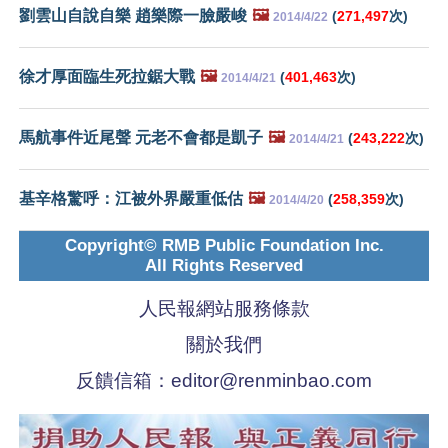
劉雲山自說自樂 趙樂際一臉嚴峻
🖼️
(
271,497
次)
2014/4/22
徐才厚面臨生死拉鋸大戰
🖼️
(
401,463
次)
2014/4/21
馬航事件近尾聲 元老不會都是凱子
🖼️
(
243,222
次)
2014/4/21
基辛格驚呼：江被外界嚴重低估
🖼️
(
258,359
次)
2014/4/20
Copyright© RMB Public Foundation Inc.
All Rights Reserved
人民報網站服務條款
關於我們
反饋信箱：
editor@renminbao.com