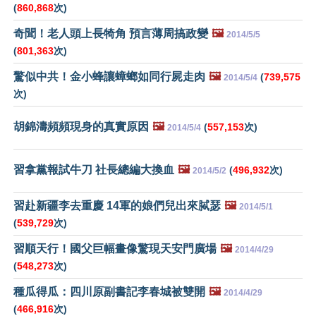
(
860,868
次)
奇聞！老人頭上長犄角 預言薄周搞政變
🖼️
2014/5/5
(
801,363
次)
驚似中共！金小蜂讓蟑螂如同行屍走肉
🖼️
(
739,575
2014/5/4
次)
胡錦濤頻頻現身的真實原因
🖼️
(
557,153
次)
2014/5/4
習拿黨報試牛刀 社長總編大換血
🖼️
(
496,932
次)
2014/5/2
習赴新疆李去重慶 14軍的娘們兒出來脦瑟
🖼️
2014/5/1
(
539,729
次)
習順天行！國父巨幅畫像驚現天安門廣場
🖼️
2014/4/29
(
548,273
次)
種瓜得瓜：四川原副書記李春城被雙開
🖼️
2014/4/29
(
466,916
次)