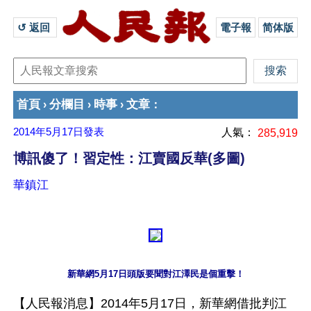
↺ 返回 
電子報
简体版
首頁
分欄目
時事
文章
›
›
›
：
2014年5月17日
發表
人氣：
285,919
博訊傻了！習定性：江賣國反華(多圖)
華鎮江
新華網5月17日頭版要聞對江澤民是個重擊！
【人民報消息】2014年5月17日，新華網借批判江