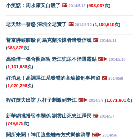
小笑話：周永康又自殺了
🖼️
(
903,067
次)
2014/5/13
老天爺一發怒 深圳全老實了
🖼️
(
1,100,610
次)
2014/5/12
普京胖頭腫臉 向烏克蘭投懷者暗發信號
🖼️
2014/5/11
(
688,879
次)
高瑜借一張合照踩習 老江兜尿不溼還露點
🖼️▶️
2014/5/10
(
1,131,938
次)
好消息！高調爲江系發聲的高瑜被刑事拘留
🖼️
2014/5/8
(
1,020,298
次)
程虹隨夫出訪 八杆子刺激到老江
🖼️▶️
(
1,071,601
次)
2014/5/7
新華網挑撥習李關係 劉雲山死忠江澤民
🖼️
2014/5/7
(
749,675
次)
聞所未聞！神用這些離奇方式幫他消罪
🖼️▶️
2014/5/6