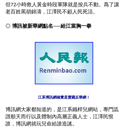
但72小時救人黃金時段軍隊就是按兵不動。爲了讓
老百姓罵胡錦濤，江澤民不顧人民死活。

◎ 
博訊被新華網點名──給江當胸一拳
江系博訊網確實是賣國反華網！
博訊網大家都知道的，是江系鐵桿兒網站，專門詆
譭順天而行以及體制內高層正義人士，江澤民恨
誰，博訊網就玩兒命給誰造謠。
