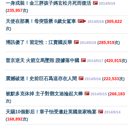
一身戎裝！金三胖孩子媽玄松月死而復活
🖼️
2014/5/19
(
235,957
次)
天使在那裏！母突昏厥 8歲女駕車
🖼️▶️
(
305,622
2014/5/18
次)
博訊傻了！習定性：江賣國反華
🖼️
(
285,919
次)
2014/5/18
普京逆天 火箭立馬墜毀 證據落中國
🖼️
(
420,915
次)
2014/5/17
震撼破迷！史前巨石爲這存在人間
🖼️
(
222,533
次)
2014/5/16
被默多克休掉 主子對鄧文迪掄起大棒
🖼️
(
266,183
2014/5/15
次)
天賜10個影后！章子怡受邀赴英國皇家晚宴
🖼️
2014/5/14
(
168,892
次)