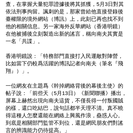
查，在掌握大量犯罪證據後將其抓獲，5月3日對其
依法刑事拘留。諷刺的是，那家曾給他直接登錄後
臺權限的境外網站（博訊）上，此刻已再也找不到
他的相關信息。另一家海外反華網站（香港明鏡）
在他被捕後立刻製造出新的謠言，稱向南夫其實是
一名「共諜」。

香港明鏡說：「特務部門直接打入民運敵對陣營，
比如當下仍較爲活躍的博訊記者向南夫（筆名『飛
翔』）」。

一位網友在主題爲《幹掉網絡背後的幕後主使》的
帖子說：「前些天（5月13日）《新聞聯播》播出，
屏幕上赫然出現向南夫這貨，不僅長得一付叛國賊
的樣，還口吃結巴，說句話都半天理不清。真不曉
得這種人怎麼還能在網絡上興風作浪，蠱惑人心。
到底是相關部門監管不到位，還是網民朋友們對謠
言的辨識能力仍待提高。」
