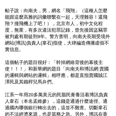
帖子說：向南夫，男，網名「飛翔」（這種人怎麼
能跟這麼高雅的詞彙聯繫在一起，天理難容！還飛
翔？撞飛機上了吧！），北京市人，初中文化程
度，無業，有多次違法犯罪記錄，曾先後因盜竊罪
被判處有期徒刑9年。警方查明，向南夫長期受境外
網站(博訊)負責人(韋石)指使，大肆編造傳播虛假不
實信息。

這個帖子的題目很好：「幹掉網絡背後的幕後主
使！！！」和新華網的題目「向南夫和博訊網:賣國
的邏輯與網站的邏輯」相呼應，都是直指賣國賊江
澤民及其鐵桿兒馬弁們。

江系一年用20多萬美元的民脂民膏養活着博訊負責
人韋石（本名孟維參），這錢是通過什麼途徑、通
過國內哪個銀行轉出去的，這並不難查。切斷韋石
的不法經濟來源，也是當務之急。另外，博訊在香