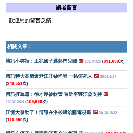
讀者留言
歡迎您的留言反饋。
相關文章：
博訊小笑話：王兆國子逃熱門兒國
🖼️
(
691,698
次)
2014/4/25
博訊特大高清爆老江耳朵怪異 一帖笑死人
🖼️
2014/4/17
(
249,551
次)
博訊捱罵篇：徐才厚被軟禁 習近平獲江曾支持
🖼️
(
109,696
次)
2013/12/24
江慌大發勁了！博訊在洛杉磯洽購電視臺
🖼️
2013/12/22
(
116,550
次)