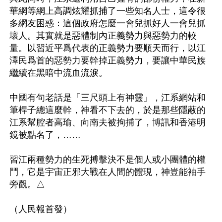
華網等網上高調炫耀抓捕了一些知名人士，這令很
多網友困惑：這個政府怎麼一會兒抓好人一會兒抓
壞人。其實就是惡體制內正義勢力與惡勢力的較
量。以習近平爲代表的正義勢力要順天而行，以江
澤民爲首的惡勢力要幹掉正義勢力，要讓中華民族
繼續在黑暗中流血流淚。

中國有句老話是「三尺頭上有神靈」，江系網站和
筆桿子總這麼幹，神看不下去的，於是那些隱蔽的
江系幫腔者高瑜、向南夫被拘捕了，博訊和香港明
鏡被點名了，…… 

習江兩種勢力的生死搏擊決不是個人或小團體的權
鬥，它是宇宙正邪大戰在人間的體現，神豈能袖手
旁觀。△ 
