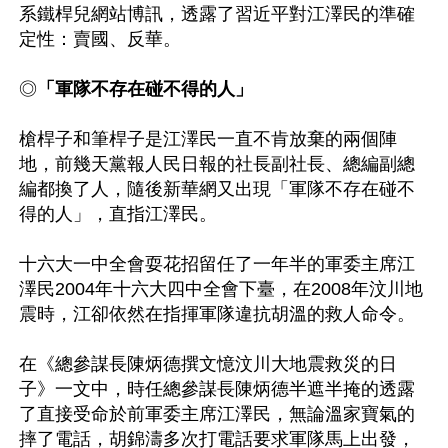
系鐵桿兒網站博訊，透露了習近平對江澤民的準確
定性：賣國、反華。

◎
「軍隊不存在碰不得的人」
槍桿子和筆桿子是江澤民一直不肯放棄的兩個陣
地，前幾天黨報人民日報的社長副社長、總編副總
編都換了人，隨後新華網又出現「軍隊不存在碰不
得的人」，直指江澤民。

十六大一中全會耍花招留任了一年半的軍委主席江
澤民2004年十六大四中全會下臺，在2008年汶川地
震時，江卻依然在指揮軍隊違抗胡溫的救人命令。

在《總參謀長陳炳德撰文憶汶川大地震救災的日
子》一文中，時任總參謀長陳炳德半遮半掩的透露
了直接受命於前軍委主席江澤民，無論溫家寶氣的
摔了電話，胡錦濤多次打電話要求軍隊馬上出發，