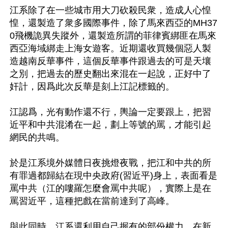
江系除了在一些城市用大刀砍殺民衆，造成人心惶
惶，還製造了衆多國際事件，除了馬來西亞的MH37
0飛機詭異失蹤外，還製造所謂的菲律賓綁匪在馬來
西亞海域綁走上海女遊客。近期還收買幾個惡人製
造越南反華事件，這個反華事件跟過去的可是天壤
之別，把過去的歷史翻出來混在一起說，正好中了
奸計，因爲此次反華是刻上江記標籤的。

江認爲，光有動作還不行，輿論一定要跟上，把習
近平和中共混淆在一起，劃上等號的罵，才能引起
網民的共鳴。

於是江系境外媒體日夜挑燈夜戰，把江和中共的所
有罪過都歸結在現中央政府(習近平)身上，表面看是
罵中共（江的嘍羅怎麼會罵中共呢），實際上是在
罵習近平，這種把戲在當前達到了高峰。

與此同時，江系還利用自己握有的部份權力，在新