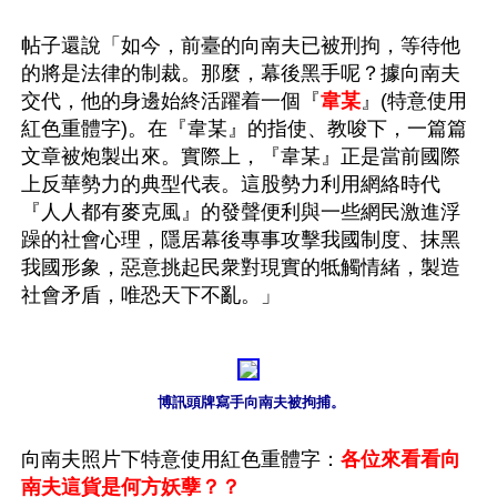
帖子還說「如今，前臺的向南夫已被刑拘，等待他
的將是法律的制裁。那麼，幕後黑手呢？據向南夫
交代，他的身邊始終活躍着一個『
韋某
』(特意使用
紅色重體字)。在『韋某』的指使、教唆下，一篇篇
文章被炮製出來。實際上，『韋某』正是當前國際
上反華勢力的典型代表。這股勢力利用網絡時代
『人人都有麥克風』的發聲便利與一些網民激進浮
躁的社會心理，隱居幕後專事攻擊我國制度、抹黑
我國形象，惡意挑起民衆對現實的牴觸情緒，製造
社會矛盾，唯恐天下不亂。」

 博訊頭牌寫手向南夫被拘捕。
向南夫照片下特意使用紅色重體字：
各位來看看向
南夫這貨是何方妖孽？？