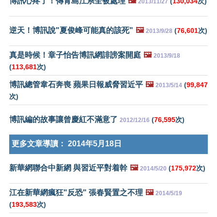
博訊心疼了！傳青島江系全被處理
🖼️
(
130,034
次)
2013/11/27
逆天！博訊說"夏俊峰可能真的該死"
🖼️
(
76,601
次)
2013/9/28
真是時候！章子怡告博訊網誹謗案開庭
🖼️
2013/9/18
(
113,681
次)
博訊總管韋石奔喪 蘋果日報威脅習近平
🖼️
(
99,847
2013/5/14
次)
博訊編的故事讓曾慶紅不滿意了
(
76,595
次)
2012/12/16
更多文章導讀：
2014年5月18日
新華網聯合中新網 與習近平對着幹
🖼️
(
175,972
次)
2014/5/20
江在新華網瘋狂"反恐" 張春賢置之不理
🖼️
2014/5/19
(
193,583
次)