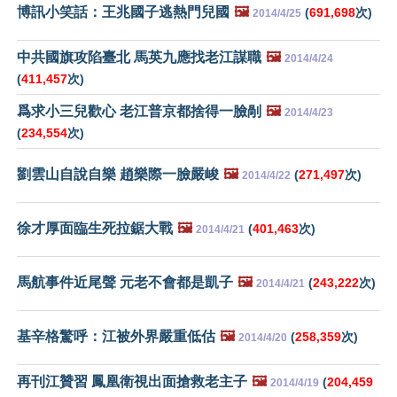
博訊小笑話：王兆國子逃熱門兒國
🖼️
(
691,698
次)
2014/4/25
中共國旗攻陷臺北 馬英九應找老江謀職
🖼️
2014/4/24
(
411,457
次)
爲求小三兒歡心 老江普京都捨得一臉剮
🖼️
2014/4/23
(
234,554
次)
劉雲山自說自樂 趙樂際一臉嚴峻
🖼️
(
271,497
次)
2014/4/22
徐才厚面臨生死拉鋸大戰
🖼️
(
401,463
次)
2014/4/21
馬航事件近尾聲 元老不會都是凱子
🖼️
(
243,222
次)
2014/4/21
基辛格驚呼：江被外界嚴重低估
🖼️
(
258,359
次)
2014/4/20
再刊江贊習 鳳凰衛視出面搶救老主子
🖼️
(
204,459
2014/4/19