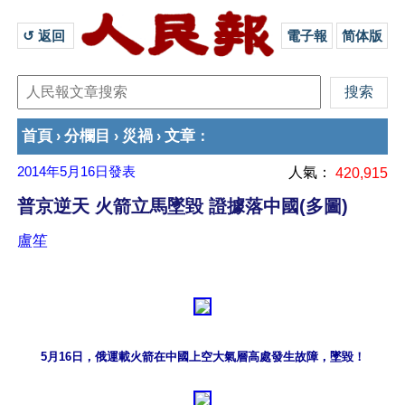
↺ 返回 
電子報
简体版
首頁
分欄目
災禍
文章
›
›
›
：
2014年5月16日
發表
人氣：
420,915
普京逆天 火箭立馬墜毀 證據落中國(多圖)
盧笙
5月16日，俄運載火箭在中國上空大氣層高處發生故障，墜毀！