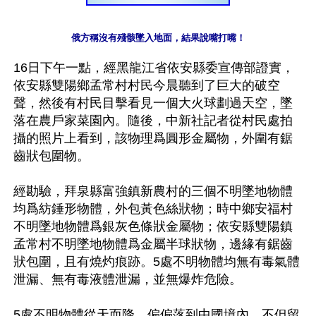
俄方稱沒有殘骸墜入地面，結果說嘴打嘴！
16日下午一點，經黑龍江省依安縣委宣傳部證實，
依安縣雙陽鄉孟常村村民今晨聽到了巨大的破空
聲，然後有村民目擊看見一個大火球劃過天空，墜
落在農戶家菜園內。隨後，中新社記者從村民處拍
攝的照片上看到，該物理爲圓形金屬物，外圍有鋸
齒狀包圍物。

經勘驗，拜泉縣富強鎮新農村的三個不明墜地物體
均爲紡錘形物體，外包黃色絲狀物；時中鄉安福村
不明墜地物體爲銀灰色條狀金屬物；依安縣雙陽鎮
孟常村不明墜地物體爲金屬半球狀物，邊緣有鋸齒
狀包圍，且有燒灼痕跡。5處不明物體均無有毒氣體
泄漏、無有毒液體泄漏，並無爆炸危險。

5處不明物體從天而降，偏偏落到中國境內，不但留