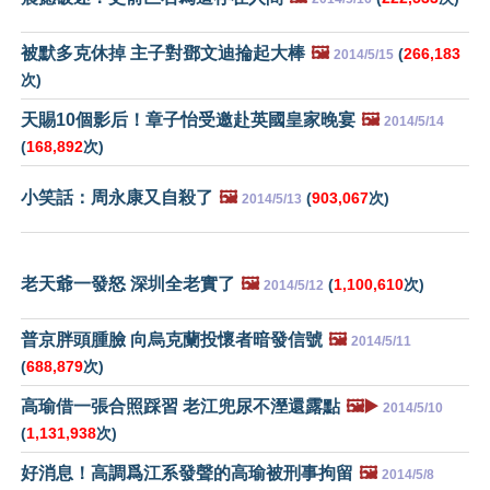
被默多克休掉 主子對鄧文迪掄起大棒
🖼️
(
266,183
2014/5/15
次)
天賜10個影后！章子怡受邀赴英國皇家晚宴
🖼️
2014/5/14
(
168,892
次)
小笑話：周永康又自殺了
🖼️
(
903,067
次)
2014/5/13
老天爺一發怒 深圳全老實了
🖼️
(
1,100,610
次)
2014/5/12
普京胖頭腫臉 向烏克蘭投懷者暗發信號
🖼️
2014/5/11
(
688,879
次)
高瑜借一張合照踩習 老江兜尿不溼還露點
🖼️▶️
2014/5/10
(
1,131,938
次)
好消息！高調爲江系發聲的高瑜被刑事拘留
🖼️
2014/5/8