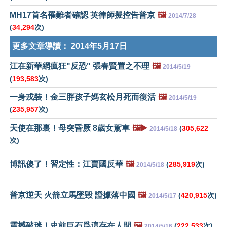
MH17首名罹難者確認 英律師擬控告普京
🖼️
2014/7/28
(
34,294
次)
更多文章導讀：
2014年5月17日
江在新華網瘋狂"反恐" 張春賢置之不理
🖼️
2014/5/19
(
193,583
次)
一身戎裝！金三胖孩子媽玄松月死而復活
🖼️
2014/5/19
(
235,957
次)
天使在那裏！母突昏厥 8歲女駕車
🖼️▶️
(
305,622
2014/5/18
次)
博訊傻了！習定性：江賣國反華
🖼️
(
285,919
次)
2014/5/18
普京逆天 火箭立馬墜毀 證據落中國
🖼️
(
420,915
次)
2014/5/17
震撼破迷！史前巨石爲這存在人間
🖼️
(
222,533
次)
2014/5/16