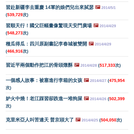
習赴新疆李去重慶 14軍的娘們兒出來脦瑟
🖼️
2014/5/1
(
539,729
次)
習順天行！國父巨幅畫像驚現天安門廣場
🖼️
2014/4/29
(
548,273
次)
種瓜得瓜：四川原副書記李春城被雙開
🖼️
2014/4/29
(
466,916
次)
習近平兩個動作把江的骨頭燉酥
🖼️
(
517,333
次)
2014/4/28
一個感人故事：被塞進行李箱的女孩
🖼️
(
475,954
2014/4/27
次)
妒火中燒！老江踩習卻跌進一堆狗屎
🖼️
(
502,399
2014/4/26
次)
克里米亞人叫苦連天 普京頭大了
🖼️
(
504,050
次)
2014/4/25