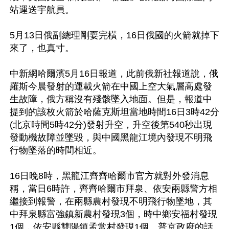
站運送宇航員。 

5月13日俄副總理剛耍完橫，16日俄國的火箭就掉下
來了，也真寸。

中新網哈爾濱5月16日報道，此前俄新社報道說，俄
羅斯今晨發射的運載火箭在中國上空大氣層高處發
生故障，俄方稱沒有殘骸墜入地面。但是，報道中
提到的該枚火箭於哈薩克斯坦當地時間16日3時42分
(北京時間5時42分)發射升空，升空後第540秒出現
發動機故障並墜毀，與中國黑龍江境內發現不明飛
行物墜落的時間相近。

16日晚8時，黑龍江齊齊哈爾市官方就對外發消息
稱，當日6時許，齊齊哈爾市拜泉、依安兩縣警方相
繼接到報警，在兩縣農村發現不明飛行物墜地，其
中拜泉縣富強鎮新農村發現3個，時中鄉安福村發現
1個，依安縣雙陽鎮孟常村發現1個。普京政府的話