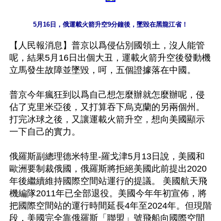
5月16日，俄運載火箭升空9分鐘後，墜毀在黑龍江省！
【人民報消息】普京以爲侵佔別國領土，沒人能管
呢，結果5月16日出個大丑，運載火箭升空後發動機
立馬發生故障並墜毀，呵，五個證據落在中國。

普京今年瘋狂到以爲自己想怎麼辦就怎麼辦呢，侵
佔了克里米亞後，又打算吞下烏克蘭的另兩個州。
打完冰球之後，又讓運載火箭升空，想向美國顯示
一下自己的實力。

俄羅斯副總理德米特里-羅戈津5月13日說，美國和
歐洲要制裁俄國，俄羅斯將拒絕美國此前提出2020
年後繼續維持國際空間站運行的提議。 美國航天飛
機編隊2011年已全部退役。美國今年年初宣佈，將
把國際空間站的運行時間延長4年至2024年。但現階
段，美國完全靠俄羅斯「聯盟」號飛船向國際空間