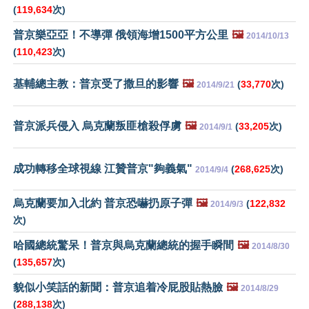
(
119,634
次)
普京樂亞亞！不導彈 俄領海增1500平方公里
🖼️
2014/10/13
(
110,423
次)
基輔總主教：普京受了撒旦的影響
🖼️
(
33,770
次)
2014/9/21
普京派兵侵入 烏克蘭叛匪槍殺俘虜
🖼️
(
33,205
次)
2014/9/1
成功轉移全球視線 江贊普京"夠義氣"
(
268,625
次)
2014/9/4
烏克蘭要加入北約 普京恐嚇扔原子彈
🖼️
(
122,832
2014/9/3
次)
哈國總統驚呆！普京與烏克蘭總統的握手瞬間
🖼️
2014/8/30
(
135,657
次)
貌似小笑話的新聞：普京追着冷屁股貼熱臉
🖼️
2014/8/29
(
288,138
次)