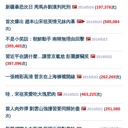
新疆暴恐次日 周馬弁劉漢判死刑
🖼️
(
197,376
次)
2014/5/24
首次爆出 趙本山宋祖英情兄妹內幕
🖼️▶️
(
505,084
2014/5/24
次)
不是小笑話：朝鮮動手 南韓無理由回擊
🖼️
2014/5/23
(
355,465
次)
習近平在講什麼…讓普京尷尬 彭麗媛竊笑
🖼️
2014/5/22
(
397,096
次)
一張精彩高清 普京在上海褲襠開線
🖼️
(
262,269
次)
2014/5/22
哇，宋祖英愛吃大塊肥肉
🖼️
(
463,225
次)
2014/5/21
當人肉炸彈 劉雲山強摟習要同歸於盡
🖼️
(
251,080
2014/5/21
次)