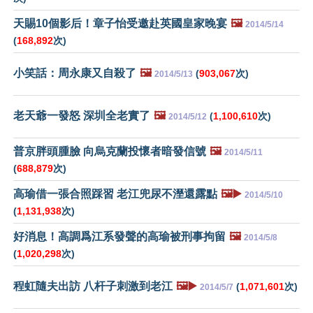
天賜10個影后！章子怡受邀赴英國皇家晚宴
🖼️
2014/5/14
(
168,892
次)
小笑話：周永康又自殺了
🖼️
(
903,067
次)
2014/5/13
老天爺一發怒 深圳全老實了
🖼️
(
1,100,610
次)
2014/5/12
普京胖頭腫臉 向烏克蘭投懷者暗發信號
🖼️
2014/5/11
(
688,879
次)
高瑜借一張合照踩習 老江兜尿不溼還露點
🖼️▶️
2014/5/10
(
1,131,938
次)
好消息！高調爲江系發聲的高瑜被刑事拘留
🖼️
2014/5/8
(
1,020,298
次)
程虹隨夫出訪 八杆子刺激到老江
🖼️▶️
(
1,071,601
次)
2014/5/7