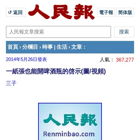
↺ 返回 
電子報
简体版
首頁
分欄目
時事
生活
文章
›
›
|
›
：
2014年5月26日
發表
人氣：
367,277
一紙張也能開啤酒瓶的啓示(圖/視頻)
三子