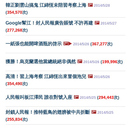
韓正劉雲山搞鬼 江綿恆未陪習考察上海
🖼️
2014/5/28
(
354,570
次)
Google幫江！封人民報廣告賬號 不許再建
🖼️
2014/5/27
(
277,268
次)
一紙張也能開啤酒瓶的啓示
🖼️▶️
(
367,277
次)
2014/5/26
獲勝！烏克蘭選他當總統絕非偶然
🖼️
(
199,996
次)
2014/5/26
高清！習上海考察 江綿恆出來冒個泡兒
🖼️
2014/5/26
(
354,490
次)
人民報叫板江澤民 誰在對號入座
🖼️
(
294,443
次)
2014/5/25
封鎖人民報！推特藍鳥的翅膀被中共折斷
🖼️
2014/5/25
(
255,834
次)