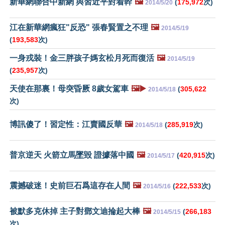
新華網聯合中新網 與習近平對着幹
🖼️
(
175,972
次)
2014/5/20
江在新華網瘋狂"反恐" 張春賢置之不理
🖼️
2014/5/19
(
193,583
次)
一身戎裝！金三胖孩子媽玄松月死而復活
🖼️
2014/5/19
(
235,957
次)
天使在那裏！母突昏厥 8歲女駕車
🖼️▶️
(
305,622
2014/5/18
次)
博訊傻了！習定性：江賣國反華
🖼️
(
285,919
次)
2014/5/18
普京逆天 火箭立馬墜毀 證據落中國
🖼️
(
420,915
次)
2014/5/17
震撼破迷！史前巨石爲這存在人間
🖼️
(
222,533
次)
2014/5/16
被默多克休掉 主子對鄧文迪掄起大棒
🖼️
(
266,183
2014/5/15
次)