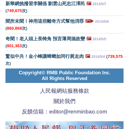
新華網挑撥習李關係 劉雲山死忠江澤民
🖼️
2014/5/7
(
749,675
次)
聞所未聞！神用這些離奇方式幫他消罪
🖼️▶️
2014/5/6
(
860,868
次)
奇聞！老人頭上長犄角 預言薄周搞政變
🖼️
2014/5/5
(
801,363
次)
驚似中共！金小蜂讓蟑螂如同行屍走肉
🖼️
(
739,575
2014/5/4
次)
Copyright© RMB Public Foundation Inc.
All Rights Reserved
人民報網站服務條款
關於我們
反饋信箱：
editor@renminbao.com