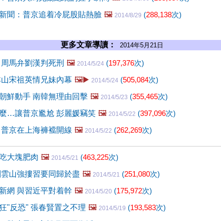
新聞：普京追着冷屁股貼熱臉
🖼️
(
288,138
次)
2014/8/29
更多文章導讀：
2014年5月21日
 周馬弁劉漢判死刑
🖼️
(
197,376
次)
2014/5/24
本山宋祖英情兄妹內幕
🖼️▶️
(
505,084
次)
2014/5/24
朝鮮動手 南韓無理由回擊
🖼️
(
355,465
次)
2014/5/23
麼…讓普京尷尬 彭麗媛竊笑
🖼️
(
397,096
次)
2014/5/22
 普京在上海褲襠開線
🖼️
(
262,269
次)
2014/5/22
吃大塊肥肉
🖼️
(
463,225
次)
2014/5/21
劉雲山強摟習要同歸於盡
🖼️
(
251,080
次)
2014/5/21
新網 與習近平對着幹
🖼️
(
175,972
次)
2014/5/20
狂"反恐" 張春賢置之不理
🖼️
(
193,583
次)
2014/5/19