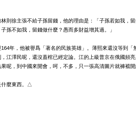


雄林則徐主張不給子孫留錢，他的理由是：「子孫若如我，留
；子孫不如我，留錢做什麼？愚而多財益增其過。」

164年，他被譽爲「著名的民族英雄」。薄熙來還沒等到「
刑，江澤民呢，還沒蓋棺已經定論。江的上級普京在俄國頻亮
結果呢，到中國來開會，呵，不多，只一張高清圖片就褲襠開線
什麼東西。△

）
ww.renminbao.com/rmb/articles/2014/5/22/59463b.html