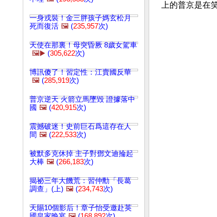
一身戎裝！金三胖孩子媽玄松月
死而復活
🖼️
(
235,957
次)
天使在那裏！母突昏厥 8歲女駕車
🖼️▶️
(
305,622
次)
博訊傻了！習定性：江賣國反華
🖼️
(
285,919
次)
普京逆天 火箭立馬墜毀 證據落中
國
🖼️
(
420,915
次)
震撼破迷！史前巨石爲這存在人
間
🖼️
(
222,533
次)
被默多克休掉 主子對鄧文迪掄起
大棒
🖼️
(
266,183
次)
揭祕三年大饑荒：習仲勳「長葛
調查」(上)
🖼️
(
234,743
次)
天賜10個影后！章子怡受邀赴英
國皇家晚宴
🖼️
(
168,892
次)