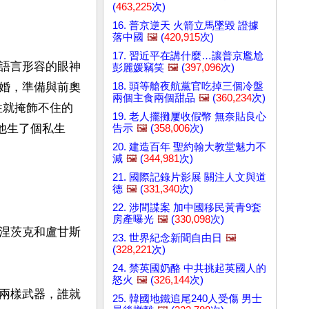
(
463,225
次)
16. 普京逆天 火箭立馬墜毀 證據
落中國
🖼️
(
420,915
次)
17. 習近平在講什麼…讓普京尷尬
語言形容的眼神
彭麗媛竊笑
🖼️
(
397,096
次)
18. 頭等艙夜航黨官吃掉三個冷盤
婚，準備與前奧
兩個主食兩個甜品
🖼️
(
360,234
次)
性就掩飾不住的
19. 老人擺攤屢收假幣 無奈貼良心
爲他生了個私生
告示
🖼️
(
358,006
次)
20. 建造百年 聖約翰大教堂魅力不
減
🖼️
(
344,981
次)
21. 國際記錄片影展 關注人文與道
德
🖼️
(
331,340
次)
22. 涉間諜案 加中國移民黃青9套
房產曝光
🖼️
(
330,098
次)
涅茨克和盧甘斯
23. 世界紀念新聞自由日
🖼️
(
328,221
次)
24. 禁英國奶酪 中共挑起英國人的
怒火
🖼️
(
326,144
次)
兩樣武器，誰就
25. 韓國地鐵追尾240人受傷 男士