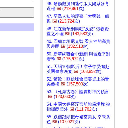
46. 哈勃觀測到迷你版太陽系發育
過程
🖼️
(
219,961
次)
47. 罕爲人知的煙臺「大舜號」船
難
🖼️
(
213,724
次)
48. 江在新華網瘋狂"反恐" 張春賢
置之不理
🖼️
(
193,583
次)
49. 回顧泰坦尼克號 看人性的高貴
與差距
🖼️
(
192,913
次)
50. 新華網聯合中新網 與習近平對
着幹
🖼️
(
175,972
次)
51. 天賜10個影后！章子怡受邀赴
英國皇家晚宴
🖼️
(
168,892
次)
52. 驚歎！亞信峰會國宴桌上的舌
尖藝術
🖼️
(
157,503
次)
53. 《死海古卷》證實對神的預言
🖼️
(
123,060
次)
54. 中國大媽羅浮宮前跳廣場舞 被
指揚醜國外
🖼️
(
111,782
次)
55. 跌個跟頭把母豬當美女 幸未貪
色
🖼️
(
107,021
次)