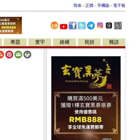
简体
-
正體
-
手機版
-
電子報
專題
寰宇
維權
視頻
雜談