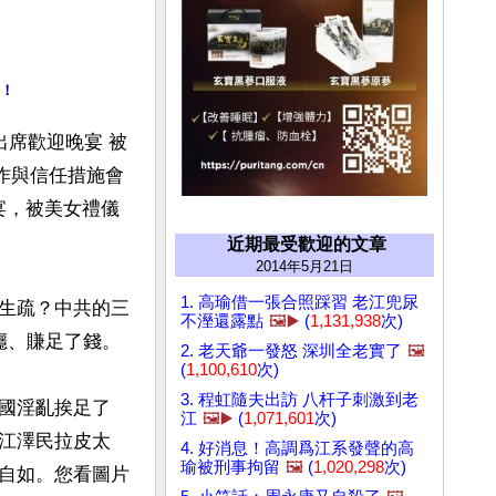
！
出席歡迎晚宴 被
協作與信任措施會
宴，被美女禮儀
近期最受歡迎的文章
2014年5月21日
1. 高瑜借一張合照踩習 老江兜尿
生疏？中共的三
不溼還露點
🖼️▶️
(
1,131,938
次)
、賺足了錢。

2. 老天爺一發怒 深圳全老實了
🖼️
(
1,100,610
次)
3. 程虹隨夫出訪 八杆子刺激到老
國淫亂挨足了
江
🖼️▶️
(
1,071,601
次)
江澤民拉皮太
4. 好消息！高調爲江系發聲的高
瑜被刑事拘留
🖼️
(
1,020,298
次)
自如。您看圖片