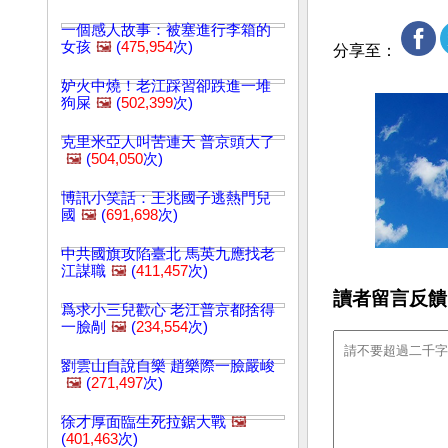
一個感人故事：被塞進行李箱的
女孩
🖼️
(
475,954
次)
分享至：
妒火中燒！老江踩習卻跌進一堆
狗屎
🖼️
(
502,399
次)
克里米亞人叫苦連天 普京頭大了
🖼️
(
504,050
次)
博訊小笑話：王兆國子逃熱門兒
國
🖼️
(
691,698
次)
中共國旗攻陷臺北 馬英九應找老
江謀職
🖼️
(
411,457
次)
讀者留言反饋
爲求小三兒歡心 老江普京都捨得
一臉剮
🖼️
(
234,554
次)
劉雲山自說自樂 趙樂際一臉嚴峻
🖼️
(
271,497
次)
徐才厚面臨生死拉鋸大戰
🖼️
(
401,463
次)