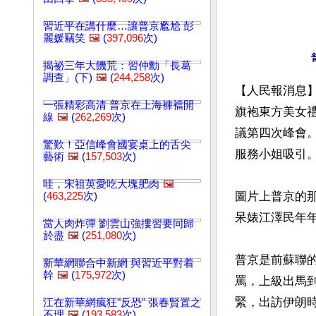
習近平在講什麼…讓普京尷尬 彭
麗媛竊笑
🖼️
(
397,096
次)
揭祕三年大饑荒：習仲勳「長葛
調查」(下)
🖼️
(
244,258
次)
【人民報消息】
一張精彩高清 普京在上海褲襠開
旗袍東方美女禮
線
🖼️
(
262,269
次)
議第四次峰會。
驚歎！亞信峰會國宴桌上的舌尖
服務小姐吸引。
藝術
🖼️
(
157,503
次)
哇，宋祖英愛吃大塊肥肉
🖼️
圖片上普京的
(
463,225
次)
呆婊江澤民年年
當人肉炸彈 劉雲山強摟習要同歸
於盡
🖼️
(
251,080
次)
普京是前蘇聯
新華網聯合中新網 與習近平對着
幹
🖼️
(
175,972
次)
罵，上級出馬
緊，出訪伊朗
江在新華網瘋狂"反恐" 張春賢置之
不理
🖼️
(
193,583
次)