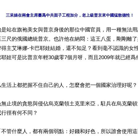
三呆婊在兩會主席臺爲中共面子工程加分，老上級普京來中國猛散德性！
的是站在旗袍美女與普京身後的那位中國官員，用一種無法用
涎三尺的俄國總統普京。也許他在納悶：這王八蛋，剛剛離了
牌得主艾琳娜-卡巴耶娃結婚，還不知足？看到毫不認識的女
耶娃可是比普京年輕30歲零7個月呀，而且2009年就已經
私生活上都把握不住自己的人，怎麼會把一個國家治理好呢？

色無止境的貪慾與侵佔烏克蘭領土克里米亞，駐兵在烏克蘭頓
行徑有何不同？

「不管什麼人，都有兩個弱點：好錢和好色，所以誰會使用這