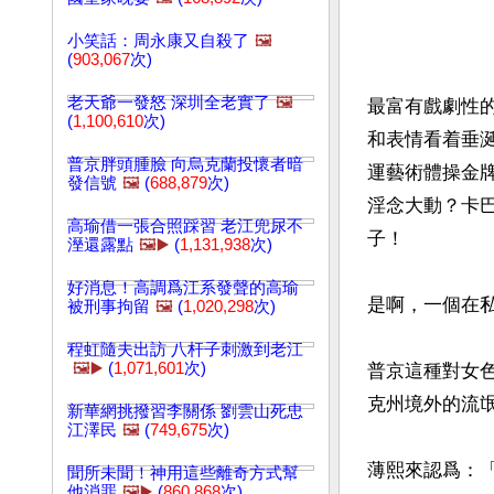
小笑話：周永康又自殺了
🖼️
(
903,067
次)
老天爺一發怒 深圳全老實了
🖼️
最富有戲劇性
(
1,100,610
次)
和表情看着垂
普京胖頭腫臉 向烏克蘭投懷者暗
運藝術體操金
發信號
🖼️
(
688,879
次)
淫念大動？卡巴
高瑜借一張合照踩習 老江兜尿不
子！

溼還露點
🖼️▶️
(
1,131,938
次)
好消息！高調爲江系發聲的高瑜
是啊，一個在
被刑事拘留
🖼️
(
1,020,298
次)
程虹隨夫出訪 八杆子刺激到老江
🖼️▶️
(
1,071,601
次)
普京這種對女
克州境外的流氓
新華網挑撥習李關係 劉雲山死忠
江澤民
🖼️
(
749,675
次)
薄熙來認爲：
聞所未聞！神用這些離奇方式幫
他消罪
🖼️▶️
(
860,868
次)