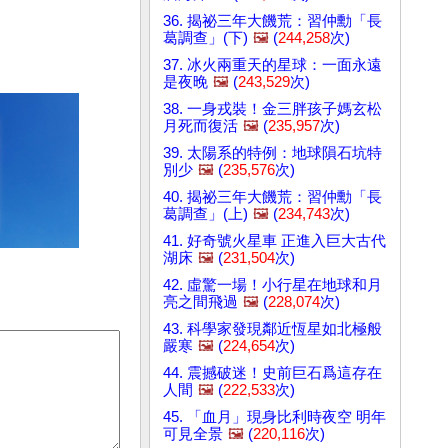
36. 揭祕三年大饑荒：習仲勳「長
葛調查」(下)
🖼️
(
244,258
次)
37. 冰火兩重天的星球：一面永遠
是夜晚
🖼️
(
243,529
次)
38. 一身戎裝！金三胖孩子媽玄松
月死而復活
🖼️
(
235,957
次)
39. 太陽系的特例：地球隕石坑特
別少
🖼️
(
235,576
次)
40. 揭祕三年大饑荒：習仲勳「長
葛調查」(上)
🖼️
(
234,743
次)
41. 好奇號火星車 正進入巨大古代
湖床
🖼️
(
231,504
次)
42. 虛驚一場！小行星在地球和月
亮之間飛過
🖼️
(
228,074
次)
43. 科學家發現鄰近恆星如北極般
嚴寒
🖼️
(
224,654
次)
44. 震撼破迷！史前巨石爲這存在
人間
🖼️
(
222,533
次)
45. 「血月」現身比利時夜空 明年
可見全景
🖼️
(
220,116
次)