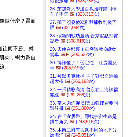
最後撤離
🖼️
(
323,788
次)
26. 芝加哥大學逾百教授呼籲叫停
孔子學院
🖼️
(
323,313
次)
錢做什麼？賢而
27. 孫子頒發傻X證 爺爺收到傻了
眼
🖼️
(
321,094
次)
28. 假新聞戰功彪炳 普京默默打賞
記者
🖼️
(
308,619
次)
無往而不勝」就
29. 天使在那裏！母突昏厥 8歲女
駕車
🖼️▶️
(
305,622
次)
肌肉，竭力爲自
30. 博訊傻了！習定性：江賣國反
。

華
🖼️
(
285,919
次)
31. 被默多克休掉 主子對鄧文迪掄
起大棒
🖼️
(
266,183
次)
32. 一張精彩高清 普京在上海褲襠
開線
🖼️
(
262,269
次)
33. 當人肉炸彈 劉雲山強摟習要同
歸於盡
🖼️
(
251,080
次)
34. 在「宜居帶」尋找宇宙生命是
鑽牛角尖
🖼️
(
248,516
次)
35. 木衛三擁有與衆不同的地下分
層海洋
🖼️
(
245,051
次)