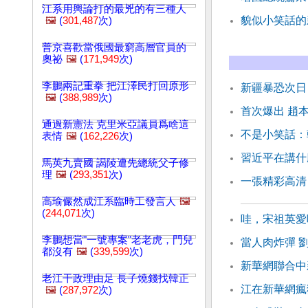
江系用輿論打的最兇的有三種人
貌似小笑話的
🖼️
(
301,487
次)
普京喜歡當俄國最窮高層官員的
奧祕
🖼️
(
171,949
次)
李鵬兩記重拳 把江澤民打回原形
新疆暴恐次日
🖼️
(
388,989
次)
首次爆出 趙
通過新憲法 克里米亞議員爲啥這
不是小笑話：
表情
🖼️
(
162,226
次)
習近平在講什
馬英九賣國 謁陵遭先總統父子修
理
🖼️
(
293,351
次)
一張精彩高清
高瑜儼然成江系臨時工發言人
🖼️
(
244,071
次)
哇，宋祖英愛
李鵬想當"一號專案"老老虎，門兒
當人肉炸彈 
都沒有
🖼️
(
339,599
次)
新華網聯合中
老江干政理由足 長子燒錢找韓正
江在新華網瘋
🖼️
(
287,972
次)