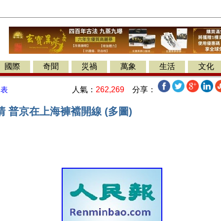
國際
奇聞
災禍
萬象
生活
文化
人氣：
262,269
分享：
發表
 普京在上海褲襠開線 (多圖)