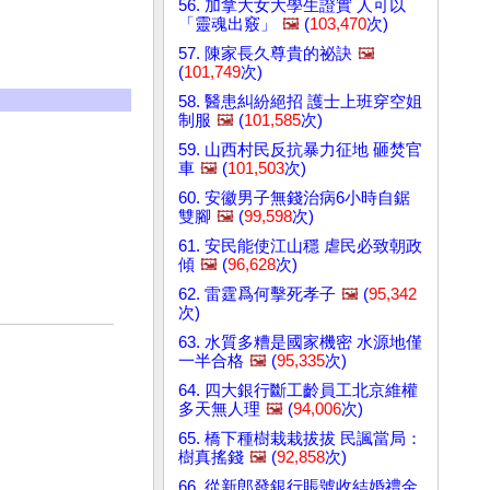
56. 加拿大女大學生證實 人可以
「靈魂出竅」
🖼️
(
103,470
次)
57. 陳家長久尊貴的祕訣
🖼️
(
101,749
次)
58. 醫患糾紛絕招 護士上班穿空姐
制服
🖼️
(
101,585
次)
59. 山西村民反抗暴力征地 砸焚官
車
🖼️
(
101,503
次)
60. 安徽男子無錢治病6小時自鋸
雙腳
🖼️
(
99,598
次)
61. 安民能使江山穩 虐民必致朝政
傾
🖼️
(
96,628
次)
62. 雷霆爲何擊死孝子
🖼️
(
95,342
次)
63. 水質多糟是國家機密 水源地僅
一半合格
🖼️
(
95,335
次)
64. 四大銀行斷工齡員工北京維權
多天無人理
🖼️
(
94,006
次)
65. 橋下種樹栽栽拔拔 民諷當局：
樹真搖錢
🖼️
(
92,858
次)
66. 從新郎發銀行賬號收結婚禮金