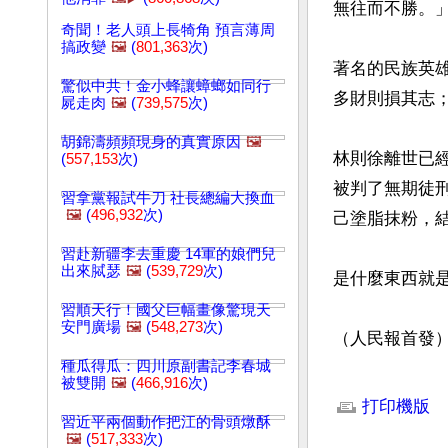
無往而不勝。」
奇聞！老人頭上長犄角 預言薄周
搞政變
🖼️
(
801,363
次)
著名的民族英
驚似中共！金小蜂讓蟑螂如同行
多財則損其志
屍走肉
🖼️
(
739,575
次)
胡錦濤頻頻現身的真實原因
🖼️
林則徐離世已經
(
557,153
次)
被判了無期徒
習拿黨報試牛刀 社長總編大換血
🖼️
(
496,932
次)
己塗脂抹粉，
習赴新疆李去重慶 14軍的娘們兒
出來脦瑟
🖼️
(
539,729
次)
是什麼東西就是
習順天行！國父巨幅畫像驚現天
安門廣場
🖼️
(
548,273
次)
（人民報首發
種瓜得瓜：四川原副書記李春城
文章網址: http://w
被雙開
🖼️
(
466,916
次)
打印機版
習近平兩個動作把江的骨頭燉酥
🖼️
(
517,333
次)