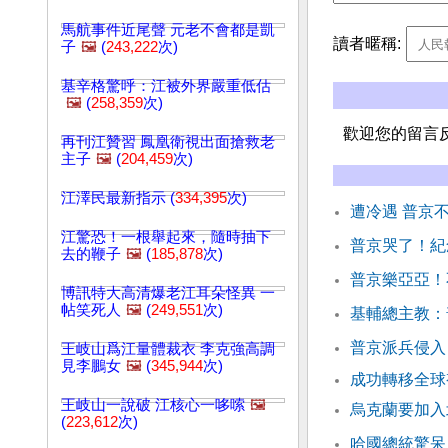
馬航事件近尾聲 元老不會都是凱
讀者暱稱:
子
🖼️
(
243,222
次)
基辛格驚呼：江被外界嚴重低估
🖼️
(
258,359
次)
歡迎您的留言
再刊江贊習 鳳凰衛視出面搶救老
主子
🖼️
(
204,459
次)
江澤民最新指示 (
334,395
次)
遭冷遇 普京
江驚恐！一根舉起來，隨時抽下
普京哭了！紀
去的鞭子
🖼️
(
185,878
次)
普京樂亞亞！
博訊特大高清爆老江耳朵怪異 一
帖笑死人
🖼️
(
249,551
次)
基輔總主教：
普京派兵侵入
王岐山爲江量體裁衣 李克強高調
見李鵬女
🖼️
(
345,944
次)
成功轉移全球
王岐山一說破 江核心一哆嗦
🖼️
烏克蘭要加入
(
223,612
次)
哈國總統驚呆