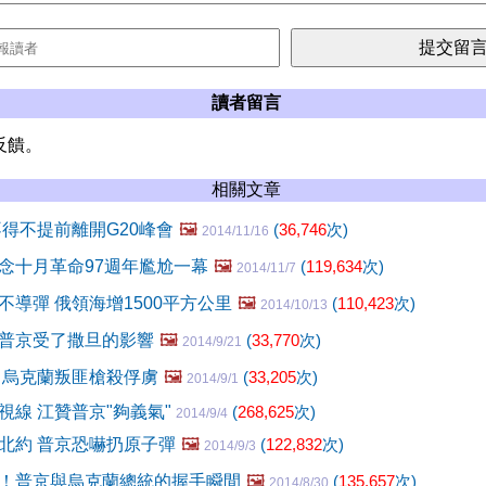
讀者留言
反饋。
相關文章
不得不提前離開G20峰會
🖼️
(
36,746
次)
2014/11/16
念十月革命97週年尷尬一幕
🖼️
(
119,634
次)
2014/11/7
不導彈 俄領海增1500平方公里
🖼️
(
110,423
次)
2014/10/13
普京受了撒旦的影響
🖼️
(
33,770
次)
2014/9/21
 烏克蘭叛匪槍殺俘虜
🖼️
(
33,205
次)
2014/9/1
視線 江贊普京"夠義氣"
(
268,625
次)
2014/9/4
北約 普京恐嚇扔原子彈
🖼️
(
122,832
次)
2014/9/3
！普京與烏克蘭總統的握手瞬間
🖼️
(
135,657
次)
2014/8/30