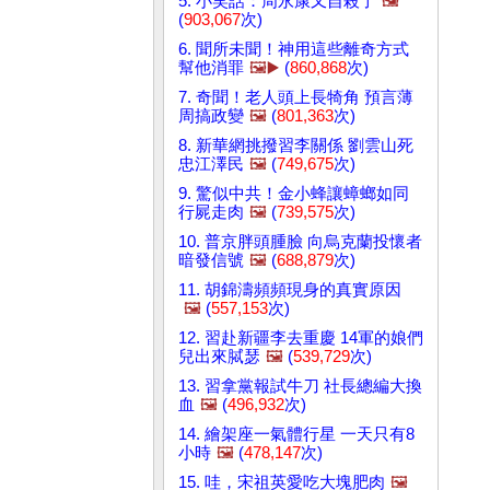
5. 小笑話：周永康又自殺了
🖼️
(
903,067
次)
6. 聞所未聞！神用這些離奇方式
幫他消罪
🖼️▶️
(
860,868
次)
7. 奇聞！老人頭上長犄角 預言薄
周搞政變
🖼️
(
801,363
次)
8. 新華網挑撥習李關係 劉雲山死
忠江澤民
🖼️
(
749,675
次)
9. 驚似中共！金小蜂讓蟑螂如同
行屍走肉
🖼️
(
739,575
次)
10. 普京胖頭腫臉 向烏克蘭投懷者
暗發信號
🖼️
(
688,879
次)
11. 胡錦濤頻頻現身的真實原因
🖼️
(
557,153
次)
12. 習赴新疆李去重慶 14軍的娘們
兒出來脦瑟
🖼️
(
539,729
次)
13. 習拿黨報試牛刀 社長總編大換
血
🖼️
(
496,932
次)
14. 繪架座一氣體行星 一天只有8
小時
🖼️
(
478,147
次)
15. 哇，宋祖英愛吃大塊肥肉
🖼️