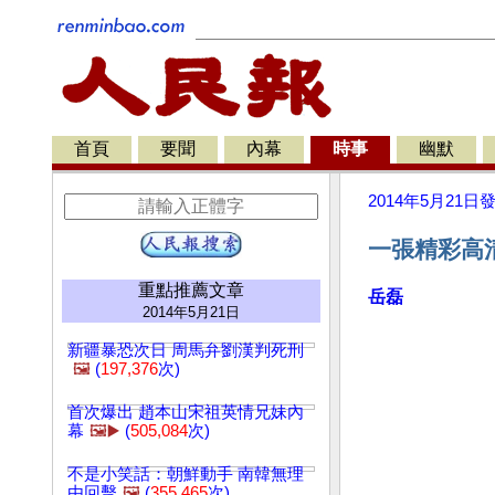
首頁
要聞
內幕
時事
幽默
2014年5月21日
一張精彩高清
重點推薦文章
岳磊
2014年5月21日
新疆暴恐次日 周馬弁劉漢判死刑
🖼️
(
197,376
次)
首次爆出 趙本山宋祖英情兄妹內
幕
🖼️▶️
(
505,084
次)
不是小笑話：朝鮮動手 南韓無理
由回擊
🖼️
(
355,465
次)