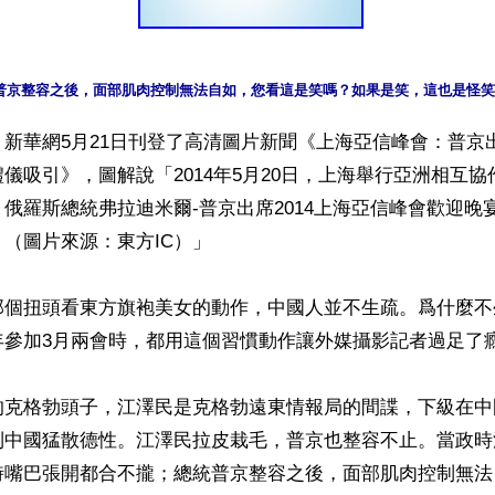
普京整容之後，面部肌肉控制無法自如，您看這是笑嗎？如果是笑，這也是怪笑
新華網5月21日刊登了高清圖片新聞《上海亞信峰會：普京
儀吸引》，圖解說「2014年5月20日，上海舉行亞洲相互
俄羅斯總統弗拉迪米爾-普京出席2014上海亞信峰會歡迎晚
（圖片來源：東方IC）」

那個扭頭看東方旗袍美女的動作，中國人並不生疏。爲什麼不
參加3月兩會時，都用這個習慣動作讓外媒攝影記者過足了癮
的克格勃頭子，江澤民是克格勃遠東情報局的間諜，下級在中
到中國猛散德性。江澤民拉皮栽毛，普京也整容不止。當政時
時嘴巴張開都合不攏；總統普京整容之後，面部肌肉控制無法