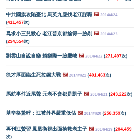
中共國旗攻陷臺北 馬英九應找老江謀職
🖼️
2014/4/24
(
411,457
次)
爲求小三兒歡心 老江普京都捨得一臉剮
🖼️
2014/4/23
(
234,554
次)
劉雲山自說自樂 趙樂際一臉嚴峻
🖼️
(
271,497
次)
2014/4/22
徐才厚面臨生死拉鋸大戰
🖼️
(
401,463
次)
2014/4/21
馬航事件近尾聲 元老不會都是凱子
🖼️
(
243,222
次)
2014/4/21
基辛格驚呼：江被外界嚴重低估
🖼️
(
258,359
次)
2014/4/20
再刊江贊習 鳳凰衛視出面搶救老主子
🖼️
(
204,459
2014/4/19
次)