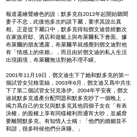
報道還繪聲繪色的說：默多克自2012年起開始聽聞
妻子不忠，此後他多次約談下屬，要求其說出真
相。正是從下屬口中，默多克得知鄧文迪曾經數次
在家族府邸、酒店和遊艇上與布萊爾私下會面。據
布萊爾的朋友透露，布萊爾早就感覺到鄧文迪對他
有「情感上的依賴」，而且由於鄧文迪的私人生活
出現困境，布萊爾無法對她不理不睬。

2001年11月19日，鄧文迪生下了她和默多克的第一
個試管女兒格雷絲，2003年6月，鄧文迪又爲中共生
下了第二個試管女兒克洛伊。2004年平安夜，鄧文
迪就默多克遺產分配問題和默多克吵了一個晚上，
竭力爲自己的女兒與默多克其他四個子女在「有表
決權」的股權上享有同樣權利而通宵大吵，並威脅
要離開默多克。有知情人士稱：「他們的婚姻並不
和諧，很多時候他們分床睡。」
