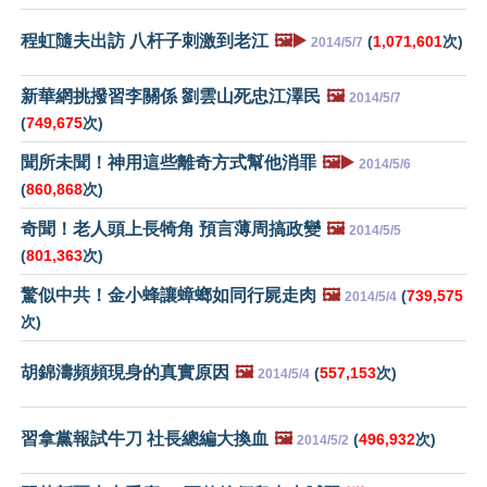
程虹隨夫出訪 八杆子刺激到老江
🖼️▶️
(
1,071,601
次)
2014/5/7
新華網挑撥習李關係 劉雲山死忠江澤民
🖼️
2014/5/7
(
749,675
次)
聞所未聞！神用這些離奇方式幫他消罪
🖼️▶️
2014/5/6
(
860,868
次)
奇聞！老人頭上長犄角 預言薄周搞政變
🖼️
2014/5/5
(
801,363
次)
驚似中共！金小蜂讓蟑螂如同行屍走肉
🖼️
(
739,575
2014/5/4
次)
胡錦濤頻頻現身的真實原因
🖼️
(
557,153
次)
2014/5/4
習拿黨報試牛刀 社長總編大換血
🖼️
(
496,932
次)
2014/5/2