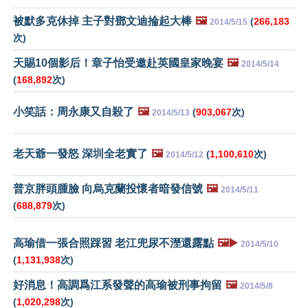
被默多克休掉 主子對鄧文迪掄起大棒
🖼️
(
266,183
2014/5/15
次)
天賜10個影后！章子怡受邀赴英國皇家晚宴
🖼️
2014/5/14
(
168,892
次)
小笑話：周永康又自殺了
🖼️
(
903,067
次)
2014/5/13
老天爺一發怒 深圳全老實了
🖼️
(
1,100,610
次)
2014/5/12
普京胖頭腫臉 向烏克蘭投懷者暗發信號
🖼️
2014/5/11
(
688,879
次)
高瑜借一張合照踩習 老江兜尿不溼還露點
🖼️▶️
2014/5/10
(
1,131,938
次)
好消息！高調爲江系發聲的高瑜被刑事拘留
🖼️
2014/5/8
(
1,020,298
次)