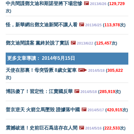
中共間諜鄧文迪和斯諾登將下場悲慘
🖼️
(
129,729
2013/6/26
次)
怪，新華網出鄧文迪新聞不讓人看
🖼️
(
113,978
次)
2013/6/25
鄧文迪間諜案 黨終於說了實話
🖼️
(
125,457
次)
2013/6/22
更多文章導讀：
2014年5月15日
天使在那裏！母突昏厥 8歲女駕車
🖼️▶️
(
305,622
2014/5/18
次)
博訊傻了！習定性：江賣國反華
🖼️
(
285,919
次)
2014/5/18
普京逆天 火箭立馬墜毀 證據落中國
🖼️
(
420,915
次)
2014/5/17
震撼破迷！史前巨石爲這存在人間
🖼️
(
222,533
次)
2014/5/16