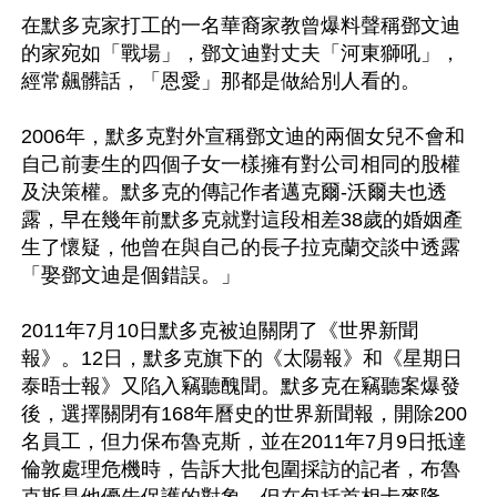
在默多克家打工的一名華裔家教曾爆料聲稱鄧文迪
的家宛如「戰場」，鄧文迪對丈夫「河東獅吼」，
經常飆髒話，「恩愛」那都是做給別人看的。

2006年，默多克對外宣稱鄧文迪的兩個女兒不會和
自己前妻生的四個子女一樣擁有對公司相同的股權
及決策權。默多克的傳記作者邁克爾-沃爾夫也透
露，早在幾年前默多克就對這段相差38歲的婚姻產
生了懷疑，他曾在與自己的長子拉克蘭交談中透露
「娶鄧文迪是個錯誤。」

2011年7月10日默多克被迫關閉了《世界新聞
報》。12日，默多克旗下的《太陽報》和《星期日
泰晤士報》又陷入竊聽醜聞。默多克在竊聽案爆發
後，選擇關閉有168年曆史的世界新聞報，開除200
名員工，但力保布魯克斯，並在2011年7月9日抵達
倫敦處理危機時，告訴大批包圍採訪的記者，布魯
克斯是他優先保護的對象。但在包括首相卡麥隆、