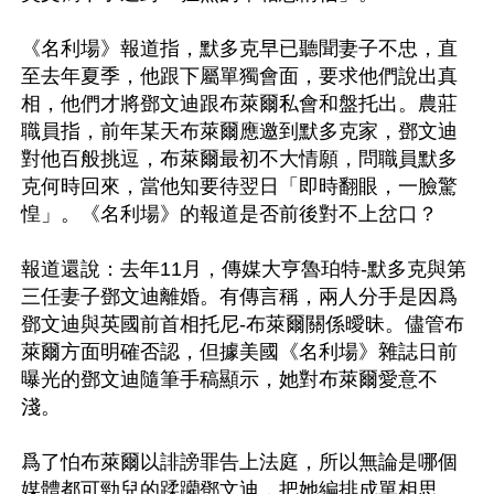
《名利場》報道指，默多克早已聽聞妻子不忠，直
至去年夏季，他跟下屬單獨會面，要求他們說出真
相，他們才將鄧文迪跟布萊爾私會和盤托出。農莊
職員指，前年某天布萊爾應邀到默多克家，鄧文迪
對他百般挑逗，布萊爾最初不大情願，問職員默多
克何時回來，當他知要待翌日「即時翻眼，一臉驚
惶」。《名利場》的報道是否前後對不上岔口？ 

報道還說：去年11月，傳媒大亨魯珀特-默多克與第
三任妻子鄧文迪離婚。有傳言稱，兩人分手是因爲
鄧文迪與英國前首相托尼-布萊爾關係曖昧。儘管布
萊爾方面明確否認，但據美國《名利場》雜誌日前
曝光的鄧文迪隨筆手稿顯示，她對布萊爾愛意不
淺。

爲了怕布萊爾以誹謗罪告上法庭，所以無論是哪個
媒體都可勁兒的蹂躪鄧文迪，把她編排成單相思。
