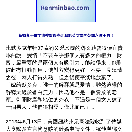
新婚妻子鄧文迪被默多克介紹給英女皇的榮耀永遠不再！
比默多克年輕37歲的又兇又醜的鄧文迪曾得便宜賣
乖的說：愛情「不要在乎那個人有多大的權力、財
富，最重要的是兩個人有吸引力，能談得來，能對
彼此有推動作用，使對方變得更好，不要一見鍾情
之後，兩人打得火熱，但之後便平淡地放棄了。」
「嫁給默多克，唯一的解釋就是愛情，雖然這樣的
解釋太過於蒼白無力，因爲他不是一個賣菜的老
頭。剝開財產和地位的外衣，不過是一個女人嫁了
一個男人，他們很相愛，僅此而已」 。

2013年6月13日，美國紐約州最高法院收到了傳媒
大亨默多克言簡意賅的離婚申請文件，稱他與鄧文