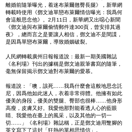
離婚前隨筆曝光，着迷布萊爾翹臀長腿》，新華網
轉載時使用《鄧文迪單戀布萊爾情信曝光：我爲何
會這般思念他》。2月11日，新華網又出噁心新聞
《鄧文迪與布萊爾偷情郵件達300頁，曾安排其過
夜》，總而言之是要讓人相信，鄧文迪不是間諜，
是因爲單戀布萊爾，導致婚姻破裂。

人民網轉載廣州日報報道說：最新一期美國雜誌
《名利場》刊出的據稱是鄧文迪親筆書寫的隨筆，
毫無保留揭示鄧文迪對布萊爾的愛慕。

報道說：「噢，該死……我爲什麼會這般地思念託
尼，因爲他如此迷人，衣着非常得體。他擁有如此
優美的身段，優美的雙腿、臀部也很棒……他身形
高瘦，皮膚又好。我愛他那對能看透人心的藍眼
睛、我愛他在臺上的風采，以及其他的一切一
切……」《名利場》雜誌稱，正是鄧文迪用蹩腳的
英文寫下了這封「狂熱的單相思情信」。
