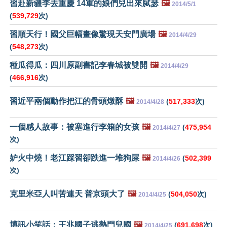
習赴新疆李去重慶 14軍的娘們兒出來脦瑟
🖼️
2014/5/1
(
539,729
次)
習順天行！國父巨幅畫像驚現天安門廣場
🖼️
2014/4/29
(
548,273
次)
種瓜得瓜：四川原副書記李春城被雙開
🖼️
2014/4/29
(
466,916
次)
習近平兩個動作把江的骨頭燉酥
🖼️
(
517,333
次)
2014/4/28
一個感人故事：被塞進行李箱的女孩
🖼️
(
475,954
2014/4/27
次)
妒火中燒！老江踩習卻跌進一堆狗屎
🖼️
(
502,399
2014/4/26
次)
克里米亞人叫苦連天 普京頭大了
🖼️
(
504,050
次)
2014/4/25
博訊小笑話：王兆國子逃熱門兒國
🖼️
(
691,698
次)
2014/4/25