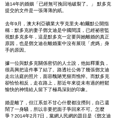
迪14年的婚姻「已經無可挽回地破裂了。」 默多克
提交的文件是一張薄薄的紙。

去年9月，澳大利亞礦業大亨克里夫-帕爾默公開指
稱：默多克的妻子鄧文迪是中國間諜，已經祕密監
視默多克多年，這是默多克一定要與她離婚的真正
原因，也是鄧文迪在離婚案中沒有展現「虎媽」身
手的原因。 

據一位與默多克關係密切的人士說，他如釋重負，
很高興把這件事了結了。路透社公佈了幾張鄧文迪
走出法庭的照片，面容醜陋兇狠而憔悴。而默多克
卻恰恰相反，走在路上，那近年來從未有過的輕鬆
愉快的神情給人留下了極爲深刻的印象。

婚是離了，但江系並不甘心什麼都沒撈到，自己還
鬧了一身騷，所以非要把面子爭回來不可。怎麼
爭？2014年2月7日，黨網人民網的題目是《鄧文迪