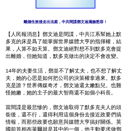
離婚生效後走出法庭，中共間諜鄧文迪滿臉愁容！
【人民報消息】鄧文迪是間諜，中共江系幫她上默
多克的床是爲了能掌握世界媒體大亨的指揮權，結
果，人算不如天算。鄧文迪絕對想不到默多克會提
出離婚，但她知道，默多克做出的決定不會改變。

14年的夫妻生活，鄧並不了解丈夫，也不想了解丈
夫，她的心思是如何把公司的決策權拿過來。默多
克是誰？世界傳媒奇才，鄧文迪還太嫩點兒。也難
怪她嫩，她的主子的最大智商還不如個小科長。

當間諜是最悲慘的，鄧文迪取得了默多克夫人的頭
銜後，還不行，還得利用這個身份去接近政要們搞
情報，而那些政要也願意與媒體大亨搞好關係。英
國前首相布萊爾就是其中的一個，他主動要求做鄧