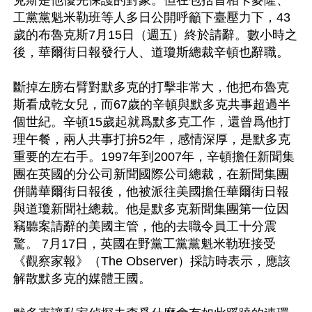
工黨黨魁米勒班等人多日公開呼籲下臺壓力下，43
歲的布魯克斯7月15日（週五）終於請辭。數小時之
後，華爾街日報發行人、道瓊斯總裁辛頓也辭職。

斷掉左膀右臂對默多克的打擊非常大，他把布魯克
斯看成乾女兒，而67歲的辛頓與默多克共事超過半
個世紀。辛頓15歲起就爲默多克工作，還曾爲他打
理午餐，兩人共事打拚52年，感情深厚，是默多克
重要的左右手。1997年到2007年，辛頓擔任新聞集
團在英國的分公司新聞國際公司總裁，在新聞集團
併購華爾街日報後，他被派往美國擔任華爾街日報
與道瓊新聞社總裁。他是默多克新聞集團第一位因
竊聽案請辭的美國主管，他的去職令員工十分震
驚。 7月17日，英國在野黨工黨黨魁米勒班接受
《觀察家報》（The Observer）採訪時表示，應該
解散默多克的媒體王國。
