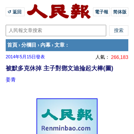
↺ 返回 
電子報
简体版
首頁
分欄目
內幕
文章
›
›
›
：
2014年5月15日
發表
人氣：
266,183
被默多克休掉 主子對鄧文迪掄起大棒(圖)
姜青