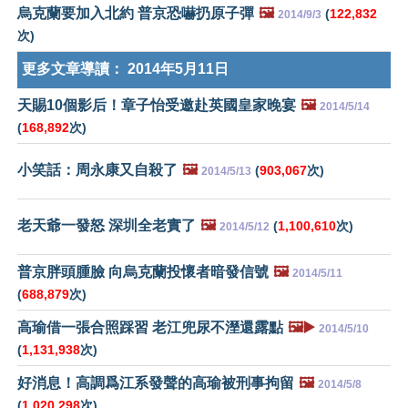
烏克蘭要加入北約 普京恐嚇扔原子彈
🖼️
(
122,832
2014/9/3
次)
更多文章導讀：
2014年5月11日
天賜10個影后！章子怡受邀赴英國皇家晚宴
🖼️
2014/5/14
(
168,892
次)
小笑話：周永康又自殺了
🖼️
(
903,067
次)
2014/5/13
老天爺一發怒 深圳全老實了
🖼️
(
1,100,610
次)
2014/5/12
普京胖頭腫臉 向烏克蘭投懷者暗發信號
🖼️
2014/5/11
(
688,879
次)
高瑜借一張合照踩習 老江兜尿不溼還露點
🖼️▶️
2014/5/10
(
1,131,938
次)
好消息！高調爲江系發聲的高瑜被刑事拘留
🖼️
2014/5/8
(
1,020,298
次)