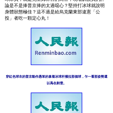
論是不是捧普京捧的太過噁心？堅持打冰球就說明
身體狀態極佳？這不過是給烏克蘭東部違憲「公
穿紅色球衣的普京動作愚笨的拿着冰球杆撥拉那個球，乍一看那姿勢還
以爲在剷雪。