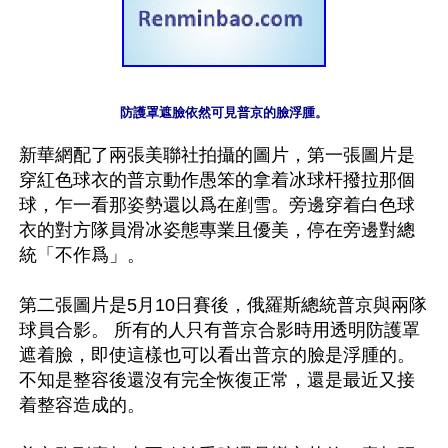
防護罩遮臉依然可見普京的臉浮腫。
新華網配了兩張美聯社拍攝的圖片，第一張圖片是
穿紅色球衣的普京動作愚笨的拿着冰球杆撥拉那個
球，乍一看那姿勢還以爲在剷雪。旁邊穿着白色球
衣的對方隊員滑冰姿態專業且優美，停在旁邊對總
統「不作爲」。

第二張圖片是5月10日賽後，俄羅斯總統普京與兩隊
球員合影。 所有的人只有普京合影時用透明防護罩
遮着臉，即使這樣也可以看出普京的臉是浮腫的。
不知是整容後還沒有完全恢復正常，還是最近又接
着整容造成的。
