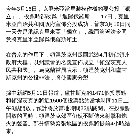
今年3月16日，克里米亞當局裝模作樣的要公投「獨
立」， 投票時卻改爲「迴歸俄羅斯」。17日，克里
米亞自治共和國政府宣佈公投成功，普京3月18日同
一天先是承認克里米亞「獨立」，繼而簽署法令同
意將克里米亞歸爲俄羅斯領土。

在普京的作用下，頓涅茨克州叛國武裝4月初佔領州
政府大樓，以州議會的名義宣佈成立「頓涅茨克人
民共和國」。烏克蘭當局表示，頓涅茨克州和盧甘
斯克州的公投非法，將使國家分裂。

據中新網5月11日報道，盧甘斯克的1471個投票點
和頓涅茨克的將近1500個投票點於當地時間11日上
午8點開放，預計將於當地時間22點關閉。在投票點
開放的同時，頓涅茨克郊區仍然不斷傳來射擊和炮
火的聲音。部分情勢緊張地區的投票將提前4小時結
束。
