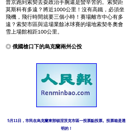
普京跑到索契去耍政治手腕還是蠻辛苦的。索契距
莫斯科有多遠？將近1000公里！沒有高鐵，必須坐
飛機，飛行時間就要三個小時！賽場離市中心有多
遠？索契市區與這場業餘冰球賽的場地索契冬奧會
雪上場館相距100公里。

◎ 
俄國槍口下的烏克蘭兩州公投
5月11日，市民在烏克蘭東部頓涅茨克市區一投票點投票。投票箱是透
明的！