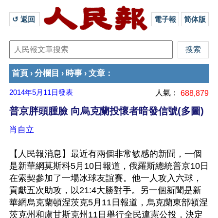
↺ 返回 
電子報
简体版
首頁
分欄目
時事
文章
›
›
›
：
2014年5月11日
發表
人氣：
688,879
普京胖頭腫臉 向烏克蘭投懷者暗發信號(多圖)
肖自立
【人民報消息】最近有兩個非常敏感的新聞，一個
是新華網莫斯科5月10日報道，俄羅斯總統普京10日
在索契參加了一場冰球友誼賽。他一人攻入六球，
貢獻五次助攻，以21:4大勝對手。另一個新聞是新
華網烏克蘭頓涅茨克5月11日報道，烏克蘭東部頓涅
茨克州和盧甘斯克州11日舉行全民違憲公投，決定