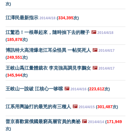
次)
江澤民最新指示
(
334,395
次)
2014/4/18
江驚恐！一根舉起來，隨時抽下去的鞭子
🖼️
2014/4/18
(
185,878
次)
博訊特大高清爆老江耳朵怪異 一帖笑死人
🖼️
2014/4/17
(
249,551
次)
王岐山爲江量體裁衣 李克強高調見李鵬女
🖼️
2014/4/17
(
345,944
次)
王岐山一說破 江核心一哆嗦
🖼️
(
223,612
次)
2014/4/16
江系用輿論打的最兇的有三種人
🖼️
(
301,487
次)
2014/4/15
普京喜歡當俄國最窮高層官員的奧祕
🖼️
(
171,949
2014/4/14
次)