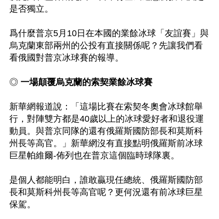
是否獨立。

爲什麼普京5月10日在本國的業餘冰球「友誼賽」與
烏克蘭東部兩州的公投有直接關係呢？先讓我們看
看俄國對普京冰球賽的報導。

◎ 
一場顛覆烏克蘭的索契業餘冰球賽
新華網報道說：「這場比賽在索契冬奧會冰球館舉
行，對陣雙方都是40歲以上的冰球愛好者和退役運
動員。與普京同隊的還有俄羅斯國防部長和莫斯科
州長等高官。」新華網沒有直接點明俄羅斯前冰球
巨星帕維爾-佈列也在普京這個臨時球隊裏。

是個人都能明白，誰敢贏現任總統、俄羅斯國防部
長和莫斯科州長等高官呢？更何況還有前冰球巨星
保駕。
