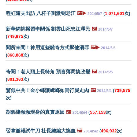
程虹隨夫出訪 八杆子刺激到老江
🖼️▶️
(
1,071,601
次)
2014/5/7
新華網挑撥習李關係 劉雲山死忠江澤民
🖼️
2014/5/7
(
749,675
次)
聞所未聞！神用這些離奇方式幫他消罪
🖼️▶️
2014/5/6
(
860,868
次)
奇聞！老人頭上長犄角 預言薄周搞政變
🖼️
2014/5/5
(
801,363
次)
驚似中共！金小蜂讓蟑螂如同行屍走肉
🖼️
(
739,575
2014/5/4
次)
胡錦濤頻頻現身的真實原因
🖼️
(
557,153
次)
2014/5/4
習拿黨報試牛刀 社長總編大換血
🖼️
(
496,932
次)
2014/5/2