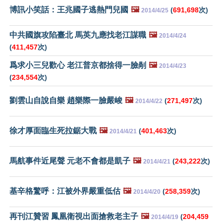
博訊小笑話：王兆國子逃熱門兒國
🖼️
(
691,698
次)
2014/4/25
中共國旗攻陷臺北 馬英九應找老江謀職
🖼️
2014/4/24
(
411,457
次)
爲求小三兒歡心 老江普京都捨得一臉剮
🖼️
2014/4/23
(
234,554
次)
劉雲山自說自樂 趙樂際一臉嚴峻
🖼️
(
271,497
次)
2014/4/22
徐才厚面臨生死拉鋸大戰
🖼️
(
401,463
次)
2014/4/21
馬航事件近尾聲 元老不會都是凱子
🖼️
(
243,222
次)
2014/4/21
基辛格驚呼：江被外界嚴重低估
🖼️
(
258,359
次)
2014/4/20
再刊江贊習 鳳凰衛視出面搶救老主子
🖼️
(
204,459
2014/4/19