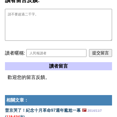
讀者留言反饋:
讀者暱稱:
讀者留言
歡迎您的留言反饋。
相關文章：
普京哭了！紀念十月革命97週年尷尬一幕
🖼️
2014/11/7
(
119,634
次)