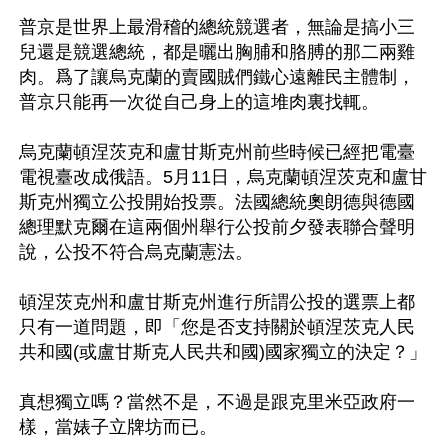
普京是世界上最滑稽的總統競選者，無論是搞小三
兒還是競選總統，都是曬出胸脯和胳膊的那二兩雞
肉。爲了讓烏克蘭的賣國賊們鐵心遠離民主體制，
普京只能再一次從自己身上的這堆肉裏找輒。 

烏克蘭頓涅茨克和盧甘斯克州前些時候已經把電臺
電視臺改成俄語。5月11日，烏克蘭頓涅茨克和盧甘
斯克州獨立公投開始投票。法國總統奧朗德與德國
總理默克爾在這兩個州舉行公投前夕發表聯合聲明
說，公投不符合烏克蘭憲法。

頓涅茨克州和盧甘斯克州進行所謂公投的選票上都
只有一道問題，即「您是否支持關於頓涅茨克人民
共和國(或盧甘斯克人民共和國)國家獨立的決定？」

真想獨立嗎？當然不是，不過是跟克里米亞政府一
樣，當婊子立牌坊而已。
