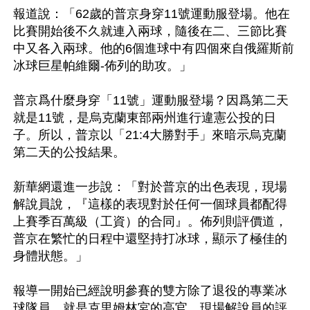
報道說：「62歲的普京身穿11號運動服登場。他在
比賽開始後不久就連入兩球，隨後在二、三節比賽
中又各入兩球。他的6個進球中有四個來自俄羅斯前
冰球巨星帕維爾-佈列的助攻。」

普京爲什麼身穿「11號」運動服登場？因爲第二天
就是11號，是烏克蘭東部兩州進行違憲公投的日
子。所以，普京以「21:4大勝對手」來暗示烏克蘭
第二天的公投結果。

新華網還進一步說：「對於普京的出色表現，現場
解說員說，『這樣的表現對於任何一個球員都配得
上賽季百萬級（工資）的合同』。佈列則評價道，
普京在繁忙的日程中還堅持打冰球，顯示了極佳的
身體狀態。」

報導一開始已經說明參賽的雙方除了退役的專業冰
球隊員，就是克里姆林宮的高官，現場解說員的評