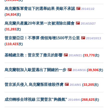
烏克蘭叛軍脅迫下的選舉結果 美歐不承認
🖼️
2014/11/2
(
34,934
次)
烏克蘭共產黨20年來第一次被清除出國會
🖼️
2014/10/27
(
31,283
次)
普京樂亞亞！不導彈 俄領海增1500平方公里
🖼️
2014/10/13
(
110,423
次)
基輔總主教：普京受了撒旦的影響
🖼️
(
33,770
次)
2014/9/21
烏克蘭朝加入歐盟邁出了關鍵的一步
🖼️
(
39,506
次)
2014/9/16
普京派兵侵入 烏克蘭叛匪槍殺俘虜
🖼️
(
33,205
次)
2014/9/1
成功轉移全球視線 江贊普京"夠義氣"
(
268,625
次)
2014/9/4