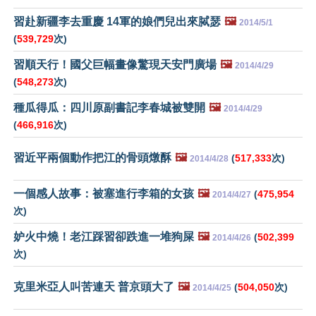
習赴新疆李去重慶 14軍的娘們兒出來脦瑟
🖼️
2014/5/1
(
539,729
次)
習順天行！國父巨幅畫像驚現天安門廣場
🖼️
2014/4/29
(
548,273
次)
種瓜得瓜：四川原副書記李春城被雙開
🖼️
2014/4/29
(
466,916
次)
習近平兩個動作把江的骨頭燉酥
🖼️
(
517,333
次)
2014/4/28
一個感人故事：被塞進行李箱的女孩
🖼️
(
475,954
2014/4/27
次)
妒火中燒！老江踩習卻跌進一堆狗屎
🖼️
(
502,399
2014/4/26
次)
克里米亞人叫苦連天 普京頭大了
🖼️
(
504,050
次)
2014/4/25