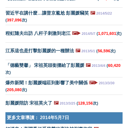
習近平在講什麼…讓普京尷尬 彭麗媛竊笑
🖼️
2014/5/22
(
397,096
次)
程虹隨夫出訪 八杆子刺激到老江
🖼️▶️
(
1,071,601
次)
2014/5/7
江系這也是打擊彭麗媛的一種辦法
🖼️
(
56,596
次)
2013/5/1
「德藝雙馨」 宋祖英頭銜挪給了彭麗媛
🖼️
(
60,420
2013/4/4
次)
爆炸新聞！彭麗媛端莊到影響了美中關係
🖼️▶️
2013/3/30
(
205,080
次)
彭麗媛陪訪 宋祖英火了
🖼️
(
128,156
次)
2013/3/25
更多文章導讀：
2014年5月7日