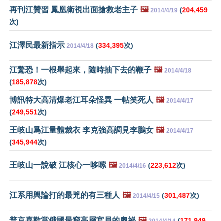
再刊江贊習 鳳凰衛視出面搶救老主子
🖼️
(
204,459
2014/4/19
次)
江澤民最新指示
(
334,395
次)
2014/4/18
江驚恐！一根舉起來，隨時抽下去的鞭子
🖼️
2014/4/18
(
185,878
次)
博訊特大高清爆老江耳朵怪異 一帖笑死人
🖼️
2014/4/17
(
249,551
次)
王岐山爲江量體裁衣 李克強高調見李鵬女
🖼️
2014/4/17
(
345,944
次)
王岐山一說破 江核心一哆嗦
🖼️
(
223,612
次)
2014/4/16
江系用輿論打的最兇的有三種人
🖼️
(
301,487
次)
2014/4/15
普京喜歡當俄國最窮高層官員的奧祕
🖼️
(
171,949