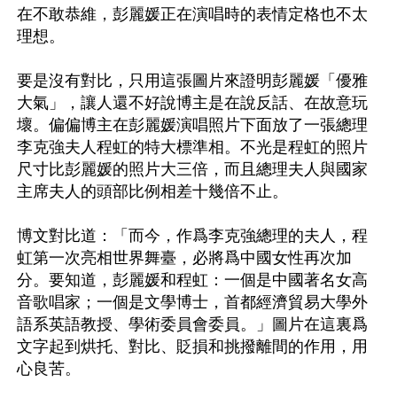
在不敢恭維，彭麗媛正在演唱時的表情定格也不太
理想。

要是沒有對比，只用這張圖片來證明彭麗媛「優雅
大氣」，讓人還不好說博主是在說反話、在故意玩
壞。偏偏博主在彭麗媛演唱照片下面放了一張總理
李克強夫人程虹的特大標準相。不光是程虹的照片
尺寸比彭麗媛的照片大三倍，而且總理夫人與國家
主席夫人的頭部比例相差十幾倍不止。 

博文對比道：「而今，作爲李克強總理的夫人，程
虹第一次亮相世界舞臺，必將爲中國女性再次加
分。要知道，彭麗媛和程虹：一個是中國著名女高
音歌唱家；一個是文學博士，首都經濟貿易大學外
語系英語教授、學術委員會委員。」圖片在這裏爲
文字起到烘托、對比、貶損和挑撥離間的作用，用
心良苦。
