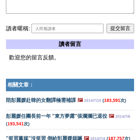
讀者暱稱:
讀者留言
歡迎您的留言反饋。
相關文章：
陪彭麗媛赴韓的女翻譯極需補課
🖼️
(
183,591
次)
2014/7/10
彭麗媛任團長前一年 "東方夢露"張瀾瀾已退役
🖼️
2014/7/6
(
193,541
次)
"挺習黨媒"沒挺習 倒給彭麗媛栽贓
🖼️
(
187,757
次)
2014/7/4