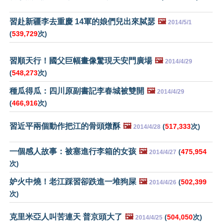
習赴新疆李去重慶 14軍的娘們兒出來脦瑟
🖼️
2014/5/1
(
539,729
次)
習順天行！國父巨幅畫像驚現天安門廣場
🖼️
2014/4/29
(
548,273
次)
種瓜得瓜：四川原副書記李春城被雙開
🖼️
2014/4/29
(
466,916
次)
習近平兩個動作把江的骨頭燉酥
🖼️
(
517,333
次)
2014/4/28
一個感人故事：被塞進行李箱的女孩
🖼️
(
475,954
2014/4/27
次)
妒火中燒！老江踩習卻跌進一堆狗屎
🖼️
(
502,399
2014/4/26
次)
克里米亞人叫苦連天 普京頭大了
🖼️
(
504,050
次)
2014/4/25