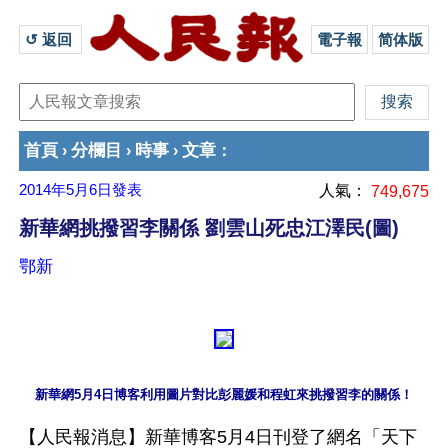
↺ 返回 
電子報
简体版
首頁
分欄目
時事
文章
›
›
›
：
2014年5月6日
發表
人氣：
749,675
新華網挑撥習李關係 劉雲山死忠江澤民(圖)
鄂新
新華網5月4日博客利用圖片對比彭麗媛和程虹來挑撥習李的關係！
【人民報消息】新華博客5月4日刊登了網名「天下