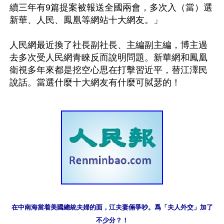
續三年有9篇提案被報送全國兩會，多次入（當）選
新華、人民、鳳凰等網站十大網友。」

人民網最近換了社長副社長、主編副主編，博主過
去多次受人民網青睞反而說明問題。新華網和鳳凰
衛視多年來都是挖空心思在打擊習近平，替江澤民
在中南海當着美國總統夫婦的面，江夫妻倆爭吵。爲「夫人外交」加了
不少分？！