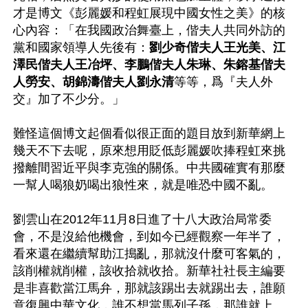
才是博文《彭麗媛和程虹展現中國女性之美》的核
心內容：「在我國政治舞臺上，偕夫人共同外訪的
黨和國家領導人先後有：
劉少奇偕夫人王光美、江
澤民偕夫人王冶坪、李鵬偕夫人朱琳、朱鎔基偕夫
人勞安、胡錦濤偕夫人劉永清
等等，爲『夫人外
交』加了不少分。」

難怪這個博文起個看似很正面的題目放到新華網上
幾天不下去呢，原來想用貶低彭麗媛吹捧程虹來挑
撥離間習近平與李克強的關係。中共國確實有那麼
一幫人喝狼奶喝出狼性來，就是唯恐中國不亂。

劉雲山在2012年11月8日進了十八大政治局常委
會，不是沒給他機會，到如今已經觀察一年半了，
看來還在繼續幫助江搗亂，那就沒什麼可客氣的，
該削權就削權，該收拾就收拾。新華社社長主編要
是非喜歡當江馬弁，那就該踢出去就踢出去，誰願
意復興中華文化，誰不想當馬列子孫，那誰就上。