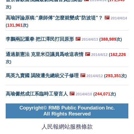
2014/4/14
次)
高瑜評論原稿:"康師傅"怎麼就變成"防波堤"？
🖼️
2014/4/14
(
131,961
次)
李鵬兩記重拳 把江澤民打回原形
🖼️
(
388,989
次)
2014/4/13
通過新憲法 克里米亞議員爲啥這表情
🖼️
(
162,226
2014/4/12
次)
馬英九賣國 謁陵遭先總統父子修理
🖼️
(
293,351
次)
2014/4/12
高瑜儼然成江系臨時工發言人
🖼️
(
244,071
次)
2014/4/10
Copyright© RMB Public Foundation Inc.
All Rights Reserved
人民報網站服務條款