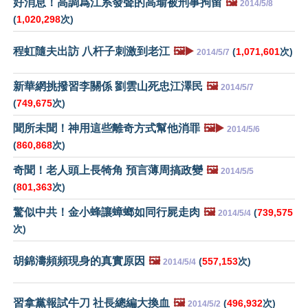
好消息！高調爲江系發聲的高瑜被刑事拘留
🖼️
2014/5/8
(
1,020,298
次)
程虹隨夫出訪 八杆子刺激到老江
🖼️▶️
(
1,071,601
次)
2014/5/7
新華網挑撥習李關係 劉雲山死忠江澤民
🖼️
2014/5/7
(
749,675
次)
聞所未聞！神用這些離奇方式幫他消罪
🖼️▶️
2014/5/6
(
860,868
次)
奇聞！老人頭上長犄角 預言薄周搞政變
🖼️
2014/5/5
(
801,363
次)
驚似中共！金小蜂讓蟑螂如同行屍走肉
🖼️
(
739,575
2014/5/4
次)
胡錦濤頻頻現身的真實原因
🖼️
(
557,153
次)
2014/5/4
習拿黨報試牛刀 社長總編大換血
🖼️
(
496,932
次)
2014/5/2