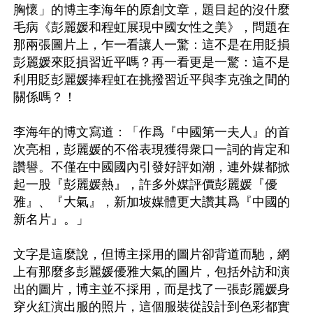
胸懷」的博主李海年的原創文章，題目起的沒什麼
毛病《彭麗媛和程虹展現中國女性之美》，問題在
那兩張圖片上，乍一看讓人一驚：這不是在用貶損
彭麗媛來貶損習近平嗎？再一看更是一驚：這不是
利用貶彭麗媛捧程虹在挑撥習近平與李克強之間的
關係嗎？！

李海年的博文寫道：「作爲『中國第一夫人』的首
次亮相，彭麗媛的不俗表現獲得衆口一詞的肯定和
讚譽。不僅在中國國內引發好評如潮，連外媒都掀
起一股『彭麗媛熱』，許多外媒評價彭麗媛『優
雅』、『大氣』，新加坡媒體更大讚其爲『中國的
新名片』。」

文字是這麼說，但博主採用的圖片卻背道而馳，網
上有那麼多彭麗媛優雅大氣的圖片，包括外訪和演
出的圖片，博主並不採用，而是找了一張彭麗媛身
穿火紅演出服的照片，這個服裝從設計到色彩都實