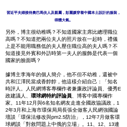
習近平夫婦接待奧巴馬伕人及親屬，彭麗媛穿着中國本土設計的服裝，
得體大氣。
另外，博主很幼稚嗎？不知道國家主席比總理職位
高嗎？不知道把兩位夫人的照片放在一起時，禮儀
上是不能用職務低的夫人壓住職位高的夫人嗎？不
知道接見外賓和外訪時第一夫人的服飾是代表一個
國家的臉面嗎？ 

據博主李海年的個人簡介，他不但不幼稚，還被中
共和江澤民當成香餑餑，他這樣介紹自己：「知名
時評人。人民網博客專欄作者兼廉政評論員、優秀E
政建議人、
環球網特約評論員
、博客中國專欄作
家。11年12月與6名知名網友走進全國政協議政，1
2年3月和上海市環保局局長張全做客人民網強國論
壇談「環保法修改與pm2.5防治」，12年7月做客環
球網談「對敘問題上中俄的立場」。11、12、13連