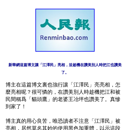
新華網這篇博文讓「江澤民」亮相，並趁機在讚美別人時把江也讚美
了。
博主在這篇博文裏也強行讓「江澤民」亮亮相，怎
麼亮相呢？很可憐的，在讚美別人時趁機把江和被
民間稱爲「貓頭鷹」的老婆王冶坪也讚美了。真慘
到家了！

博主真的用心良苦，唯恐讀者不注意「江澤民」被
亮相，居然莫名其妙的使用黑色加重體，以示這段