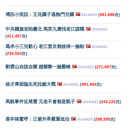
博訊小笑話：王兆國子逃熱門兒國
🖼️
(
691,698
次)
2014/4/25
中共國旗攻陷臺北 馬英九應找老江謀職
🖼️
2014/4/24
(
411,457
次)
爲求小三兒歡心 老江普京都捨得一臉剮
🖼️
2014/4/23
(
234,554
次)
劉雲山自說自樂 趙樂際一臉嚴峻
🖼️
(
271,497
次)
2014/4/22
徐才厚面臨生死拉鋸大戰
🖼️
(
401,463
次)
2014/4/21
馬航事件近尾聲 元老不會都是凱子
🖼️
(
243,222
次)
2014/4/21
基辛格驚呼：江被外界嚴重低估
🖼️
(
258,359
次)
2014/4/20