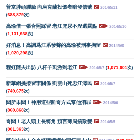
普京胖頭腫臉 向烏克蘭投懷者暗發信號
🖼️
2014/5/11
(
688,879
次)
高瑜借一張合照踩習 老江兜尿不溼還露點
🖼️▶️
2014/5/10
(
1,131,938
次)
好消息！高調爲江系發聲的高瑜被刑事拘留
🖼️
2014/5/8
(
1,020,298
次)
程虹隨夫出訪 八杆子刺激到老江
🖼️▶️
(
1,071,601
次)
2014/5/7
新華網挑撥習李關係 劉雲山死忠江澤民
🖼️
2014/5/7
(
749,675
次)
聞所未聞！神用這些離奇方式幫他消罪
🖼️▶️
2014/5/6
(
860,868
次)
奇聞！老人頭上長犄角 預言薄周搞政變
🖼️
2014/5/5
(
801,363
次)