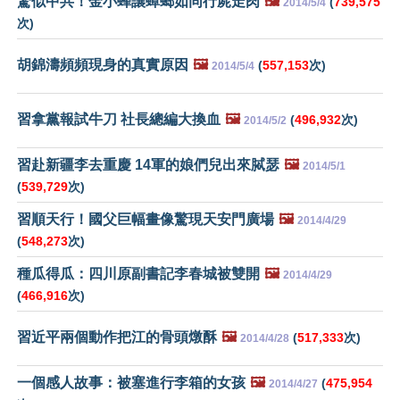
驚似中共！金小蜂讓蟑螂如同行屍走肉
🖼️
(
739,575
2014/5/4
次)
胡錦濤頻頻現身的真實原因
🖼️
(
557,153
次)
2014/5/4
習拿黨報試牛刀 社長總編大換血
🖼️
(
496,932
次)
2014/5/2
習赴新疆李去重慶 14軍的娘們兒出來脦瑟
🖼️
2014/5/1
(
539,729
次)
習順天行！國父巨幅畫像驚現天安門廣場
🖼️
2014/4/29
(
548,273
次)
種瓜得瓜：四川原副書記李春城被雙開
🖼️
2014/4/29
(
466,916
次)
習近平兩個動作把江的骨頭燉酥
🖼️
(
517,333
次)
2014/4/28
一個感人故事：被塞進行李箱的女孩
🖼️
(
475,954
2014/4/27