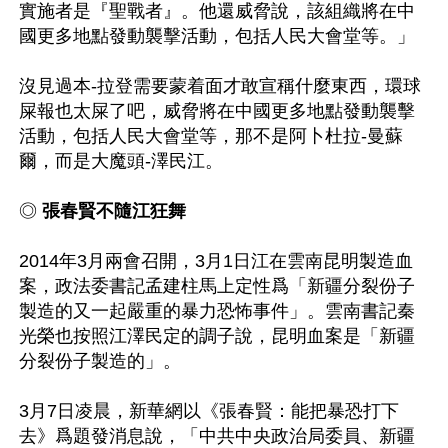
實施者是『聖戰者』。他還威脅說，該組織將在中
國更多地點發動襲擊活動，包括人民大會堂等。」

沒見過本-拉登需要蒙着面才敢宣稱什麼東西，環球
屎報也太屎了吧，威脅將在中國更多地點發動襲擊
活動，包括人民大會堂等，那不是阿卜杜拉-曼蘇
◎ 
張春賢不隨江狂舞
2014年3月兩會召開，3月1日江在雲南昆明製造血
案，政法委書記孟建柱馬上定性爲「新疆分裂份子
製造的又一起嚴重的暴力恐怖事件」。雲南書記秦
光榮也按照江澤民定的調子說，昆明血案是「新疆
分裂份子製造的」。

3月7日凌晨，新華網以《張春賢：能把暴恐打下
去》爲題發消息說，「中共中央政治局委員、新疆