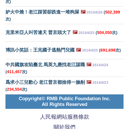
次)
妒火中燒！老江踩習卻跌進一堆狗屎
🖼️
(
502,399
2014/4/26
次)
克里米亞人叫苦連天 普京頭大了
🖼️
(
504,050
次)
2014/4/25
博訊小笑話：王兆國子逃熱門兒國
🖼️
(
691,698
次)
2014/4/25
中共國旗攻陷臺北 馬英九應找老江謀職
🖼️
2014/4/24
(
411,457
次)
爲求小三兒歡心 老江普京都捨得一臉剮
🖼️
2014/4/23
(
234,554
次)
Copyright© RMB Public Foundation Inc.
All Rights Reserved
人民報網站服務條款
關於我們