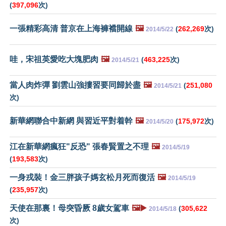
(
397,096
次)
一張精彩高清 普京在上海褲襠開線
🖼️
(
262,269
次)
2014/5/22
哇，宋祖英愛吃大塊肥肉
🖼️
(
463,225
次)
2014/5/21
當人肉炸彈 劉雲山強摟習要同歸於盡
🖼️
(
251,080
2014/5/21
次)
新華網聯合中新網 與習近平對着幹
🖼️
(
175,972
次)
2014/5/20
江在新華網瘋狂"反恐" 張春賢置之不理
🖼️
2014/5/19
(
193,583
次)
一身戎裝！金三胖孩子媽玄松月死而復活
🖼️
2014/5/19
(
235,957
次)
天使在那裏！母突昏厥 8歲女駕車
🖼️▶️
(
305,622
2014/5/18
次)