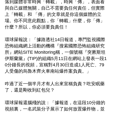
落到媒體非常時興「轉載」，時興「傳」，表面看
與自己媒體無關，自己不需要負任何責任，但實際
上「轉載」和 「傳」的文章就是你這個媒體的立
場。你不同意此觀點，你「轉載」什麼，你「傳」
什麼？所以，你必須要負責任！ 

環球屎報說：「據路透社14日報道，專門監視國際
恐怖組織網上活動的機構『搜索國際恐怖組織研究
所』網站SITE Monitoring稱，一個號稱『突厥斯坦
伊斯蘭黨』(TIP)的組織5月11日在網站上發表一段1
0分鐘長的視頻，宣稱對4月30日造成1人死亡、79
人受傷的烏魯木齊火車南站爆炸案負責。」

咋過了近一個半月才有人出來宣稱負責？吃安眠藥
了，還是剛收到紅包兒？

環球屎報還腦殘的說：「據報道，在這段10分鐘的
視頻裏，一名武裝分子展示了如何放置爆炸物，並