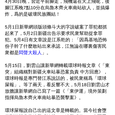
4月30日晚，習近平前腳走，飛機還在天上飛呢，後
腳江系晚7點10分在烏魯木齊火車南站砍人，並搞爆
炸，爲的是破壞民族團結！

5月1日新華網頭版頭條斗大的字說破案了罪犯都抓
起來了，5月2日新疆出告示要求民衆幫助捉拿罪
犯。5月4日有文章說是江系乾的：「因爲基地恐怖
份子幹了什麼敢站出來承認，江無論在哪裏傷害民
衆都是
悶聲大殺人
」。 

5月15日，劉雲山讓新華網轉載環球時報文章《「東
突」組織稱對新疆火車站暴恐案負責 中方回應》，
環球時報是專門替江系說話的，被民衆稱爲「環球
屎報」。等了兩天，看反響不大，5月18日劉雲山才
放膽讓新華網自己寫了一篇《「東伊運」境外策劃
指揮烏魯木齊火車南站暴恐襲擊案》。

環球屎報說自己出的這文章是轉載的。當今社會墮