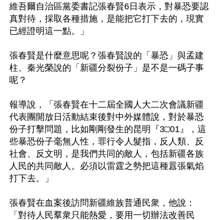
維吾爾自治區黨委書記張春賢6日表示，對暴恐要認
真對待，採取各種措施，是能把它打下去的，現實
已經證明這一點。」

張春賢是什麼意思呢？張春賢說的「暴恐」與孟建
柱、秦光榮說的「新疆分裂份子」是不是一碼子事
呢？

報導說，「張春賢在十二屆全國人大二次會議新疆
代表團開放日活動結束後對中外媒體說，對於暴恐
份子打擊問題，比如剛剛發生的昆明『3□01』，這
些暴恐份子毫無人性，罪行令人髮指，反人類、反
社會、反文明，是我們共同的敵人，包括新疆各族
人民的共同敵人。必須以雷霆之勢把這種囂張氣焰
打下去。」

張春賢在血案後訪問新疆維族普通民衆，他說：
「對待人民羣衆只能熱愛，要用一切辦法改善民