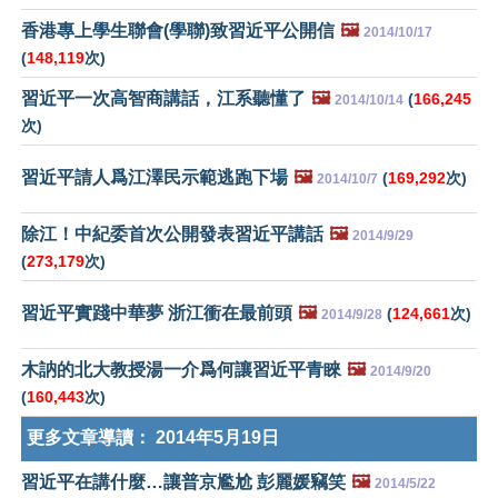
香港專上學生聯會(學聯)致習近平公開信
🖼️
2014/10/17
(
148,119
次)
習近平一次高智商講話，江系聽懂了
🖼️
(
166,245
2014/10/14
次)
習近平請人爲江澤民示範逃跑下場
🖼️
(
169,292
次)
2014/10/7
除江！中紀委首次公開發表習近平講話
🖼️
2014/9/29
(
273,179
次)
習近平實踐中華夢 浙江衝在最前頭
🖼️
(
124,661
次)
2014/9/28
木訥的北大教授湯一介爲何讓習近平青睞
🖼️
2014/9/20
(
160,443
次)
更多文章導讀：
2014年5月19日
習近平在講什麼…讓普京尷尬 彭麗媛竊笑
🖼️
2014/5/22