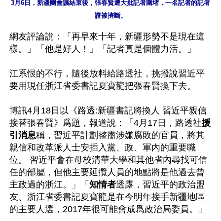
3月6日，新疆團會議結束後，張春賢遭大批記者圍堵，一名記者的記者
證被擠斷。
網友評論說：「再早來十年，新疆形勢不是現在這
樣。」「他是好人！」「記者真是個體力活。」

江系恨的不行，隨後放料給路透社，挑撥說習近平
要用現任浙江省委書記夏寶龍把張春賢換下去。

博訊4月18日以《路透:新疆書記將換人 習近平親信
接替張春賢》爲題，報道說：「4月17日，路透社
援
引消息
稱，習近平計劃整肅涉嫌腐敗的官員，將其
親信和改革派人士安插入黨、政、軍內的重要職
位。 習近平會在母校清華大學和其他省內尋找可信
任的部屬，但他主要延攬人員的地點將是他過去曾
主政過的浙江。」「
知情者
透露，習近平的政治盟
友、浙江省委書記夏寶龍是在今明年接手新疆地區
的主要人選，2017年很可能會成爲政治局委員。」
