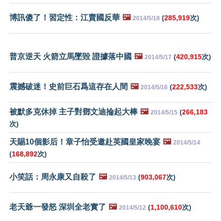
博訊傻了！習定性：江賣國反華
🖼️
(
285,919
次)
2014/5/18
普京逆天 火箭立馬墜毀 證據落中國
🖼️
(
420,915
次)
2014/5/17
震撼破迷！史前巨石爲這存在人間
🖼️
(
222,533
次)
2014/5/16
被默多克休掉 主子對鄧文迪掄起大棒
🖼️
(
266,183
2014/5/15
次)
天賜10個影后！章子怡受邀赴英國皇家晚宴
🖼️
2014/5/14
(
168,892
次)
小笑話：周永康又自殺了
🖼️
(
903,067
次)
2014/5/13
老天爺一發怒 深圳全老實了
🖼️
(
1,100,610
次)
2014/5/12