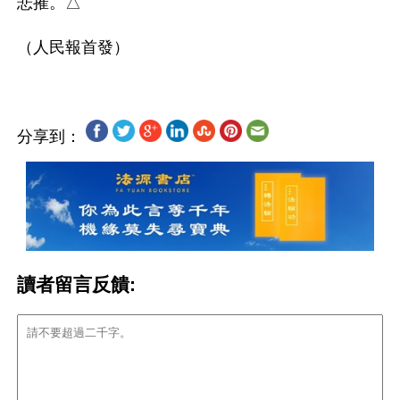
悲摧。△ 

分享到：
讀者留言反饋: