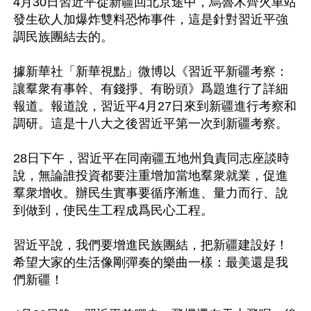
4月30日習近平從新疆回北京途中，烏魯木齊火車站
發生砍人加爆炸雙料恐怖事件，這是針對習近平強
調民族團結去的。

據新華社「新華視點」微博以《習近平新疆考察：
讓羣衆有事幹、有錢掙、有盼頭》爲題進行了詳細
報道。報道說，習近平4月27日來到新疆進行考察和
調研。這是十八大之後習近平第一次到新疆考察。

28日下午，習近平在同南疆五地州負責同志座談時
說，無論誰投資都要注重增加當地羣衆就業，促進
羣衆增收。辦民生實事要循序漸進、量力而行、說
到做到，使民生工程成爲民心工程。 

習近平說，我們要增進民族團結，把新疆建設好！
希望大家的生活像剛彈奏的樂曲一樣：最美還是我
們新疆！
