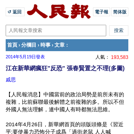
↺ 返回 
電子報
简体版
首頁
分欄目
時事
文章
›
›
›
：
2014年5月19日
發表
人氣：
193,583
江在新華網瘋狂"反恐" 張春賢置之不理(多圖)
戚思
【人民報消息】中國當前的政治局勢是前所未有的
複雜，比前蘇聯最後解體之前複雜的多。所以不但
外國人無法理解，連中國人有時都無法思維。

2014年4月26日，新華網首頁的頭版頭條是《習近
平:要使暴力恐怖分子成爲「過街老鼠 人人喊