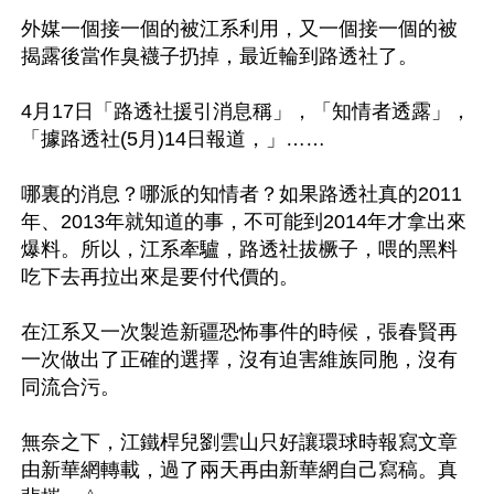
外媒一個接一個的被江系利用，又一個接一個的被
揭露後當作臭襪子扔掉，最近輪到路透社了。

4月17日「路透社援引消息稱」，「知情者透露」，
「據路透社(5月)14日報道，」……

哪裏的消息？哪派的知情者？如果路透社真的2011
年、2013年就知道的事，不可能到2014年才拿出來
爆料。所以，江系牽驢，路透社拔橛子，喂的黑料
吃下去再拉出來是要付代價的。

在江系又一次製造新疆恐怖事件的時候，張春賢再
一次做出了正確的選擇，沒有迫害維族同胞，沒有
同流合污。

無奈之下，江鐵桿兒劉雲山只好讓環球時報寫文章
由新華網轉載，過了兩天再由新華網自己寫稿。真