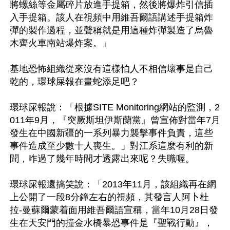
將螺絲等金屬碎片放進手提箱，然後將爆炸引信插
入手提箱。該人在視頻中用維吾爾語講述手提箱炸
彈的製作過程，並聲稱就是用這種炸彈製造了烏魯
木齊火車南站爆炸案。」

基地恐怖組織從來沒有這樣怕人不相信壞事是自己
乾的，環球屎報在畫蛇添足吧？

環球屎報說：「根據SITE Monitoring網站的監測，2
011年9月，『突厥斯坦伊斯蘭黨』曾宣佈對當年7月
發生在中國新疆的一系列暴力襲擊事件負責，這些
事件造成至少數十人喪生。」對江系這麼有利的新
聞，咋過了幾年時間才透露出來呢？失職喔。

環球屎報還搞笑說：「2013年11月，該組織再在網
上公開了一段8分鐘左右的視頻，其發言人阿卜杜
拉-曼蘇爾蒙着面用維吾爾語宣稱，當年10月28日發
生在天安門的撞金水橋暴恐事件是『聖戰行動』，