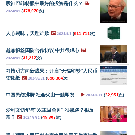
股神巴菲特眼中最好的投资是什么？
🖼️
(
478,079
次)
2024/9/1
人心易昧，天理难欺
🖼️
(
611,711
次)
2024/9/1
越菲拟签国防合作协议 中共很糟心
🖼️
(
31,212
次)
2024/9/1
习指明方向新成果：开启“无锚印钞”人民币
变废纸
🖼️
(
658,384
次)
2024/8/31
中国民怨沸腾 社会火山一触即发！
▶️
(
32,951
次)
2024/8/31
沙利文访华与“双主席会见” 很蹊跷？很反
常？
🖼️
(
45,307
次)
2024/8/31