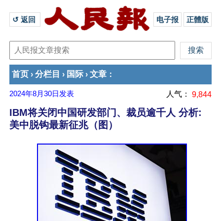
↺ 返回 
电子报
正體版
首页
分栏目
国际
文章
›
›
›
：
2024年8月30日
发表
人气：
9,844
IBM将关闭中国研发部门、裁员逾千人 分析:
美中脱钩最新征兆（图）