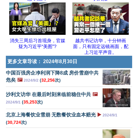
消失三周后习首现身，官媒
越共书记访华，十分钟画
疑为习近平“美图”?
面，只有固定远镜画面，配
上习近平声音。
更多文章导读：
2024年8月30日
中国百强房企净利润下降8成 房价雪崩中共
危矣
🖼️
(
32,256
次)
2024/9/2
沙利文访华 在最后时刻来临前稳住中共
🖼️
(
35,253
次)
2024/9/1
北京上海餐饮业雪崩 无数餐饮业血本赔光
▶️
2024/9/1
(
30,724
次)