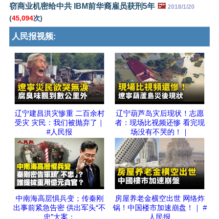
窃商业机密给中共 IBM前华裔雇员获刑5年
🖼️
2018/1/20
(
45,094
次)
人民报视频:
辽宁建昌洪灾惨重 二百余村
辽宁葫芦岛灾后现状！志愿
受灾 灾民：我们被抛弃了｜
者：现场比视频还惨 看完现
#人民报
场没有不哭的！｜
中南海高层惧兵变；传秦刚
房屋养老金横空出世 网络炸
出事前紧急告密 供出军头“不
锅！中国楼市加速崩盘！｜ #
忠”大案；
人民报