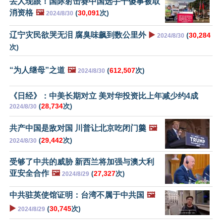
丢人现眼！国际射击赛中国选手干傻事被取
消资格
🖼️
(
30,091
次)
2024/8/30
辽宁灾民欲哭无泪 腐臭味飙到数公里外
▶️
(
30,284
2024/8/30
次)
“为人继母”之道
🖼️
(
612,507
次)
2024/8/30
《日经》：中美长期对立 美对华投资比上年减少约4成
(
28,734
次)
2024/8/30
共产中国是敌对国 川普让北京吃闭门羹
🖼️
(
29,442
次)
2024/8/30
受够了中共的威胁 新西兰将加强与澳大利
亚安全合作
🖼️
(
27,327
次)
2024/8/29
中共驻英使馆证明：台湾不属于中共国
🖼️
▶️
(
30,745
次)
2024/8/29