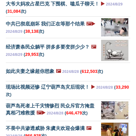
大爷大妈攻占星巴克 下围棋、嗑瓜子聊天！
▶️
2024/8/29
(
31,084
次)
中共已彻底崩坏 我们正在等那个结果
🖼️▶️
(
38,138
次)
2024/8/29
经济萧条民众躺平 拼多多要变拼少少？
🖼️
(
29,953
次)
2024/8/29
如此夫妻之缘超你想象
🖼️
(
612,503
次)
2024/8/28
现场比视频还惨 辽宁葫芦岛灾后现状！
▶️
(
33,290
2024/8/28
次)
葫芦岛死者上千灾情惨烈 民众斥官方掩盖
真相刁难救援
🖼️▶️
(
646,479
次)
2024/8/28
不畏中共渗透威胁 朱虞夫欢迎会爆满
🖼️
(
966,928
次)
2024/8/28