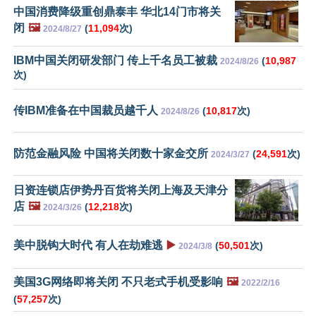
中国消费降级重创鼎泰丰 华北14门市将关
闭
🖼️
(
11,094
次)
2024/8/27
IBM中国关闭研发部门 传上千名员工被裁
(
10,987
2024/8/26
次)
传IBM准备在中国裁员越千人
(
10,817
次)
2024/8/26
防范金融风险 中国将关闭数十家金交所
(
24,591
次)
2024/3/27
日资连锁店伊势丹百货将关闭上海及天津分
店
🖼️
(
12,218
次)
2024/3/26
美中脱钩大时代 有人在劫难逃
▶️
(
50,501
次)
2024/3/8
美国3G网络即将关闭 不只老式手机受影响
🖼️
2022/2/16
(
57,257
次)