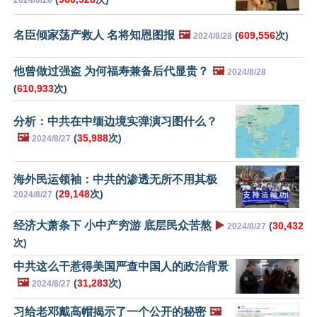
名臣倾家荡产救人 名将知恩图报
🖼️
(
609,556
次)
2024/8/28
他曾做过强盗 为何福寿兼备后代显贵？
🖼️
2024/8/28
(
610,933
次)
分析：中共在中缅边境实弹演习图什么？
🖼️
(
35,988
次)
2024/8/27
海外民运领袖：中共的渗透无所不用其极
(
29,148
次)
2024/8/27
经济大萧条下 小中产穷游 底层民众苦熬
▶️
(
30,432
2024/8/27
次)
中共这么干惹得美国严查中国人的政治背景
🖼️
(
31,283
次)
2024/8/27
习给老邓戴高帽揭示了一个公开的秘密
🖼️