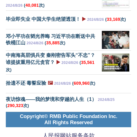
(
40,081
次)
2024/8/26
毕业即失业 中国大学生绝望透顶！
▶️
(
33,169
次)
2024/8/26
邓小平功在韬光养晦 习近平功在断送中共
铁桶江山
(
35,885
次)
2024/8/26
中南海高层惧兵变 秦刚密告军头“不忠”？
谁提拔重用亿元贪官？
▶️
(
35,561
2024/8/26
次)
拾遗不还 毒誓应验
🖼️
(
609,960
次)
2024/8/26
夜访惊魂——我的梦境和穿越的人生（1）
2024/8/25
(
290,323
次)
Copyright© RMB Public Foundation Inc.
All Rights Reserved
人民报网站服务条款